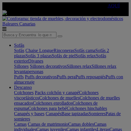
🔵Cambia tu electro con
-10% EXTRA
de descuento ☑️
AQUÍ
Baleares
Canarias
Sofás
Sofás
Chaise Longue
Rinconeras
Sofás cama
Sofás 2
plazas
Sofás 3 plazas
Sofás de piel
Sofás relax
Sofás
exterior
Divanes
Sillones
Sillones decorativos
Sillones relax
Sillones relax
levantapersonas
Puffs
Puffs decorativos
Puffs pera
Puffs reposapiés
Puffs con
almacenaje
Descanso
Colchones
Packs colchón y canapé
Colchones
viscoelásticos
Colchones de muelles
Colchones de muelles
ensacados
Colchones enrollados
Colchones de
espuma
Colchones para bebé
Colchones hinchables
Canapés y bases
Canapés
Base tapizadas
Somieres
Patas de
somieres
Camas
Camas de matrimonio
Camas dobles
Camas
individuales
Camas juveniles
Camas infantiles
Literas
Camas