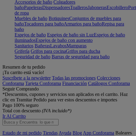
Accesorios de baño
Colgadores
baño
Papeleras
Dispensadores
Toalleros
Jaboneras
Escobillero
Port
de ropa
Muebles de baño
Botiquines
Conjuntos de muebles para
baño
Tocadores para baño
Armarios para baño
Repisa para
baño
Espejos de baño
Espejos de baño sin Luz
Espejos de baño
iluminados
Espejos de baño con aumento
Sanitarios
Bañeras
Lavabos
Mamparas
Grifería
Grifos para cocina
Grifos para ducha
Seguridad de baño
Barras de seguridad para baño
Resumen de tu pedido
¡Tu carrito está vacío!
Suscríbete a la newsletter
Todas las promociones
Colecciones
Conforama
Tarjeta Conforama
Financiación
Catálogos Conforama
Seguir Comprando
*Descuentos, cupones y servicios son aplicados en el carrito. Haz
clic en Tramitar Pedido para ver estos descuentos e importes
Pago 100% seguro
Total con descuento
(IVA incluido*)
Ir Al Carrito
Estado de mi pedido
Tiendas
Ayuda
Blog
App Conforama
Baleares