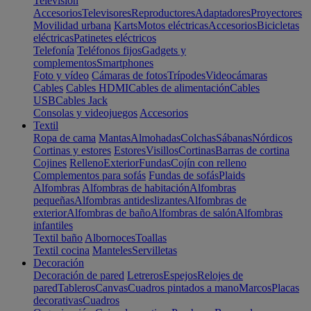
Televisión
Accesorios
Televisores
Reproductores
Adaptadores
Proyectores
Movilidad urbana
Karts
Motos eléctricas
Accesorios
Bicicletas
eléctricas
Patinetes eléctricos
Telefonía
Teléfonos fijos
Gadgets y
complementos
Smartphones
Foto y vídeo
Cámaras de fotos
Trípodes
Videocámaras
Cables
Cables HDMI
Cables de alimentación
Cables
USB
Cables Jack
Consolas y videojuegos
Accesorios
Textil
Ropa de cama
Mantas
Almohadas
Colchas
Sábanas
Nórdicos
Cortinas y estores
Estores
Visillos
Cortinas
Barras de cortina
Cojines
Relleno
Exterior
Fundas
Cojín con relleno
Complementos para sofás
Fundas de sofás
Plaids
Alfombras
Alfombras de habitación
Alfombras
pequeñas
Alfombras antideslizantes
Alfombras de
exterior
Alfombras de baño
Alfombras de salón
Alfombras
infantiles
Textil baño
Albornoces
Toallas
Textil cocina
Manteles
Servilletas
Decoración
Decoración de pared
Letreros
Espejos
Relojes de
pared
Tableros
Canvas
Cuadros pintados a mano
Marcos
Placas
decorativas
Cuadros