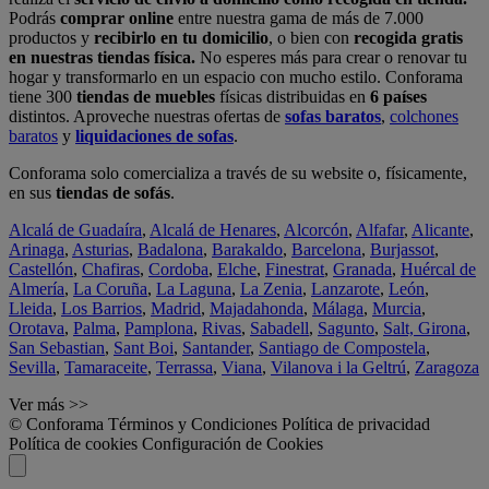
Podrás
comprar online
entre nuestra gama de más de 7.000
productos y
recibirlo en tu domicilio
, o bien con
recogida gratis
en nuestras tiendas física.
No esperes más para crear o renovar tu
hogar y transformarlo en un espacio con mucho estilo. Conforama
tiene 300
tiendas de muebles
físicas distribuidas en
6 países
distintos. Aproveche nuestras ofertas de
sofas baratos
,
colchones
baratos
y
liquidaciones de sofas
.
Conforama solo comercializa a través de su website o, físicamente,
en sus
tiendas de sofás
.
Alcalá de Guadaíra
,
Alcalá de Henares
,
Alcorcón
,
Alfafar
,
Alicante
,
Arinaga
,
Asturias
,
Badalona
,
Barakaldo
,
Barcelona
,
Burjassot
,
Castellón
,
Chafiras
,
Cordoba
,
Elche
,
Finestrat
,
Granada
,
Huércal de
Almería
,
La Coruña
,
La Laguna
,
La Zenia
,
Lanzarote
,
León
,
Lleida
,
Los Barrios
,
Madrid
,
Majadahonda
,
Málaga
,
Murcia
,
Orotava
,
Palma
,
Pamplona
,
Rivas
,
Sabadell
,
Sagunto
,
Salt, Girona
,
San Sebastian
,
Sant Boi
,
Santander
,
Santiago de Compostela
,
Sevilla
,
Tamaraceite
,
Terrassa
,
Viana
,
Vilanova i la Geltrú
,
Zaragoza
Ver más >>
© Conforama
Términos y Condiciones
Política de privacidad
Política de cookies
Configuración de Cookies