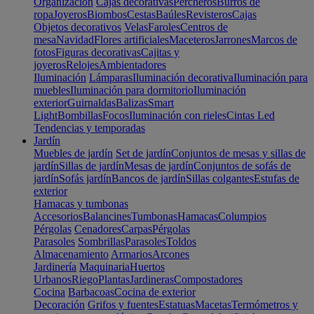
Organización
Cajas decorativas
Percheros
Burros de
ropa
Joyeros
Biombos
Cestas
Baúles
Revisteros
Cajas
Objetos decorativos
Velas
Faroles
Centros de
mesa
Navidad
Flores artificiales
Maceteros
Jarrones
Marcos de
fotos
Figuras decorativas
Cajitas y
joyeros
Relojes
Ambientadores
Iluminación
Lámparas
Iluminación decorativa
Iluminación para
muebles
Iluminación para dormitorio
Iluminación
exterior
Guirnaldas
Balizas
Smart
Light
Bombillas
Focos
Iluminación con rieles
Cintas Led
Tendencias y temporadas
Jardín
Muebles de jardín
Set de jardín
Conjuntos de mesas y sillas de
jardín
Sillas de jardín
Mesas de jardín
Conjuntos de sofás de
jardín
Sofás jardín
Bancos de jardín
Sillas colgantes
Estufas de
exterior
Hamacas y tumbonas
Accesorios
Balancines
Tumbonas
Hamacas
Columpios
Pérgolas
Cenadores
Carpas
Pérgolas
Parasoles
Sombrillas
Parasoles
Toldos
Almacenamiento
Armarios
Arcones
Jardinería
Maquinaria
Huertos
Urbanos
Riego
Plantas
Jardineras
Compostadores
Cocina
Barbacoas
Cocina de exterior
Decoración
Grifos y fuentes
Estatuas
Macetas
Termómetros y