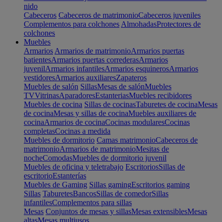
nido
Cabeceros
Cabeceros de matrimonio
Cabeceros juveniles
Complementos para colchones
Almohadas
Protectores de
colchones
Muebles
Armarios
Armarios de matrimonio
Armarios puertas
batientes
Armarios puertas correderas
Armarios
juvenil
Armarios infantiles
Armarios esquineros
Armarios
vestidores
Armarios auxiliares
Zapateros
Muebles de salón
Sillas
Mesas de salón
Muebles
TV
Vitrinas
Aparadores
Estanterias
Muebles recibidores
Muebles de cocina
Sillas de cocinas
Taburetes de cocina
Mesas
de cocina
Mesas y sillas de cocina
Muebles auxiliares de
cocina
Armarios de cocina
Cocinas modulares
Cocinas
completas
Cocinas a medida
Muebles de dormitorio
Camas matrimonio
Cabeceros de
matrimonio
Armarios de matrimonio
Mesitas de
noche
Comodas
Muebles de dormitorio juvenil
Muebles de oficina y teletrabajo
Escritorios
Sillas de
escritorio
Estanterías
Muebles de Gaming
Sillas gaming
Escritorios gaming
Sillas
Taburetes
Bancos
Sillas de comedor
Sillas
infantiles
Complementos para sillas
Mesas
Conjuntos de mesas y sillas
Mesas extensibles
Mesas
altas
Mesas multiusos