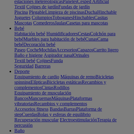
estaciones metereológicas
Paneles
Cesped Artificial
Textil
Cojines de jardín
Fundas de jardín
Piscina
Plegable
Limpieza de piscinas
Ducha
Hinchable
Juguetes
Columpios
Toboganes
Hinchables
Casitas
Mascotas
Comederos
Jaulas
Casetas para mascotas
Bebé
Habitación bebé
Humidificadores
Cestas
Colchón para
bebé
Muebles para habitación de bebé
Cunas
Cama
bebé
Decoración bebé
Paseo
Coche
Mochilas
Accesorios
Capazos
Carrito ligero
Baño e higiene
Aspirador nasal
Orinales
Textil bebé
Cojines
Funda
Seguridad
Barreras
Deporte
Equipamiento de cardio
Máquinas de remo
Bicicletas
spinning
Elípticas
Bicicletas estáticas
Recambios y
complementos
Cintas
Rodillos
Equipamiento de musculación
Bancos
Mancuernas
Máquinas
Plataformas
vibratorias
Recambios y complementos
Accesorios fitness
Bandas
Barras
Plataforma de
step
Cuerdas
Bolas y esferas de equilibrio
Recuperación muscular
Electroestimulación
Terapia de
percusión
Baño