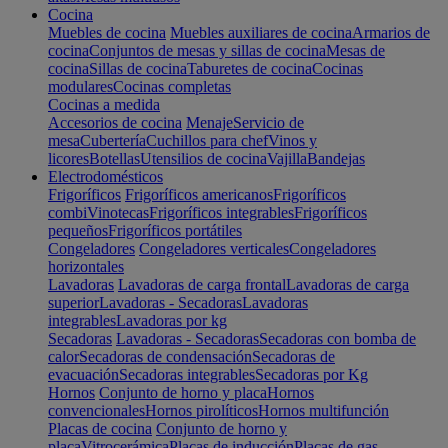
Cocina
Muebles de cocina
Muebles auxiliares de cocina
Armarios de
cocina
Conjuntos de mesas y sillas de cocina
Mesas de
cocina
Sillas de cocina
Taburetes de cocina
Cocinas
modulares
Cocinas completas
Cocinas a medida
Accesorios de cocina
Menaje
Servicio de
mesa
Cubertería
Cuchillos para chef
Vinos y
licores
Botellas
Utensilios de cocina
Vajilla
Bandejas
Electrodomésticos
Frigoríficos
Frigoríficos americanos
Frigoríficos
combi
Vinotecas
Frigoríficos integrables
Frigoríficos
pequeños
Frigoríficos portátiles
Congeladores
Congeladores verticales
Congeladores
horizontales
Lavadoras
Lavadoras de carga frontal
Lavadoras de carga
superior
Lavadoras - Secadoras
Lavadoras
integrables
Lavadoras por kg
Secadoras
Lavadoras - Secadoras
Secadoras con bomba de
calor
Secadoras de condensación
Secadoras de
evacuación
Secadoras integrables
Secadoras por Kg
Hornos
Conjunto de horno y placa
Hornos
convencionales
Hornos pirolíticos
Hornos multifunción
Placas de cocina
Conjunto de horno y
placa
Vitrocerámica
Placas de inducción
Placas de gas