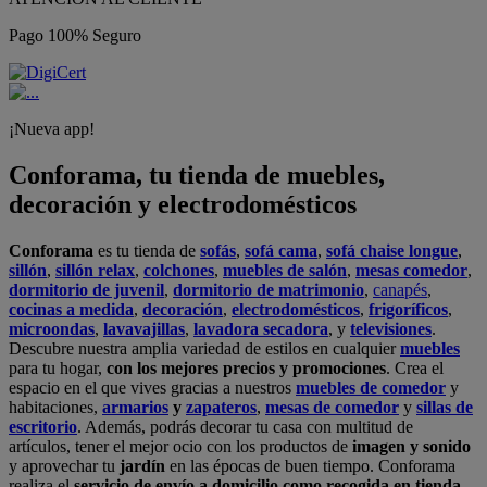
Pago 100% Seguro
¡Nueva app!
Conforama, tu tienda de muebles,
decoración y electrodomésticos
Conforama
es tu tienda de
sofás
,
sofá cama
,
sofá chaise longue
,
sillón
,
sillón relax
,
colchones
,
muebles de salón
,
mesas comedor
,
dormitorio de juvenil
,
dormitorio de matrimonio
,
canapés
,
cocinas a medida
,
decoración
,
electrodomésticos
,
frigoríficos
,
microondas
,
lavavajillas
,
lavadora secadora
, y
televisiones
.
Descubre nuestra amplia variedad de estilos en cualquier
muebles
para tu hogar,
con los mejores precios y promociones
. Crea el
espacio en el que vives gracias a nuestros
muebles de comedor
y
habitaciones,
armarios
y
zapateros
,
mesas de comedor
y
sillas de
escritorio
. Además, podrás decorar tu casa con multitud de
artículos, tener el mejor ocio con los productos de
imagen y sonido
y aprovechar tu
jardín
en las épocas de buen tiempo. Conforama
realiza el
servicio de envío a domicilio como recogida en tienda.