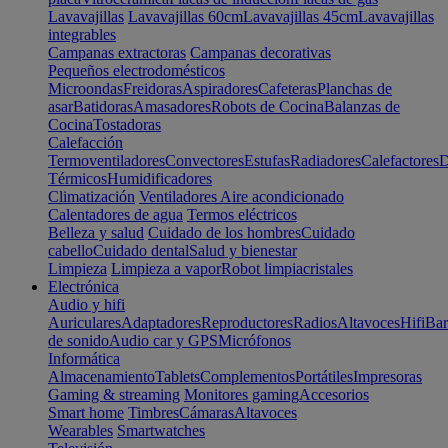
Lavavajillas
Lavavajillas 60cm
Lavavajillas 45cm
Lavavajillas
integrables
Campanas extractoras
Campanas decorativas
Pequeños electrodomésticos
Microondas
Freidoras
Aspiradores
Cafeteras
Planchas de
asar
Batidoras
Amasadores
Robots de Cocina
Balanzas de
Cocina
Tostadoras
Calefacción
Termoventiladores
Convectores
Estufas
Radiadores
Calefactores
D
Térmicos
Humidificadores
Climatización
Ventiladores
Aire acondicionado
Calentadores de agua
Termos eléctricos
Belleza y salud
Cuidado de los hombres
Cuidado
cabello
Cuidado dental
Salud y bienestar
Limpieza
Limpieza a vapor
Robot limpiacristales
Electrónica
Audio y hifi
Auriculares
Adaptadores
Reproductores
Radios
Altavoces
Hifi
Bar
de sonido
Audio car y GPS
Micrófonos
Informática
Almacenamiento
Tablets
Complementos
Portátiles
Impresoras
Gaming & streaming
Monitores gaming
Accesorios
Smart home
Timbres
Cámaras
Altavoces
Wearables
Smartwatches