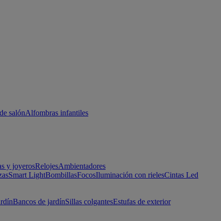
de salón
Alfombras infantiles
as y joyeros
Relojes
Ambientadores
zas
Smart Light
Bombillas
Focos
Iluminación con rieles
Cintas Led
ardín
Bancos de jardín
Sillas colgantes
Estufas de exterior