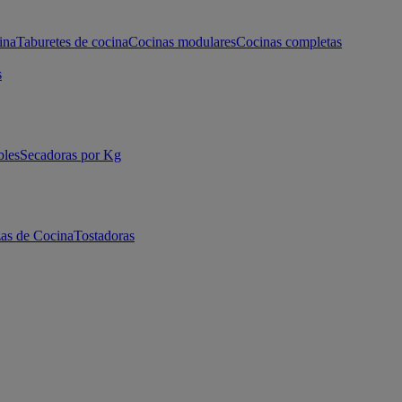
ina
Taburetes de cocina
Cocinas modulares
Cocinas completas
s
bles
Secadoras por Kg
as de Cocina
Tostadoras