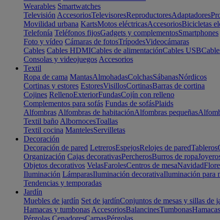
Wearables
Smartwatches
Televisión
Accesorios
Televisores
Reproductores
Adaptadores
Pr
Movilidad urbana
Karts
Motos eléctricas
Accesorios
Bicicletas el
Telefonía
Teléfonos fijos
Gadgets y complementos
Smartphones
Foto y vídeo
Cámaras de fotos
Trípodes
Videocámaras
Cables
Cables HDMI
Cables de alimentación
Cables USB
Cable
Consolas y videojuegos
Accesorios
Textil
Ropa de cama
Mantas
Almohadas
Colchas
Sábanas
Nórdicos
Cortinas y estores
Estores
Visillos
Cortinas
Barras de cortina
Cojines
Relleno
Exterior
Fundas
Cojín con relleno
Complementos para sofás
Fundas de sofás
Plaids
Alfombras
Alfombras de habitación
Alfombras pequeñas
Alfomb
Textil baño
Albornoces
Toallas
Textil cocina
Manteles
Servilletas
Decoración
Decoración de pared
Letreros
Espejos
Relojes de pared
Tableros
Organización
Cajas decorativas
Percheros
Burros de ropa
Joyero
Objetos decorativos
Velas
Faroles
Centros de mesa
Navidad
Flore
Iluminación
Lámparas
Iluminación decorativa
Iluminación para 
Tendencias y temporadas
Jardín
Muebles de jardín
Set de jardín
Conjuntos de mesas y sillas de j
Hamacas y tumbonas
Accesorios
Balancines
Tumbonas
Hamaca
Pérgolas
Cenadores
Carpas
Pérgolas