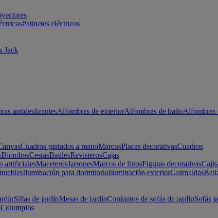
oyectores
éctricas
Patinetes eléctricos
s Jack
ras antideslizantes
Alfombras de exterior
Alfombras de baño
Alfombras 
Canvas
Cuadros pintados a mano
Marcos
Placas decorativas
Cuadros
s
Biombos
Cestas
Baúles
Revisteros
Cajas
s artificiales
Maceteros
Jarrones
Marcos de fotos
Figuras decorativas
Cajit
muebles
Iluminación para dormitorio
Iluminación exterior
Guirnaldas
Bali
ardín
Sillas de jardín
Mesas de jardín
Conjuntos de sofás de jardín
Sofás j
s
Columpios