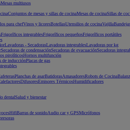
s
Mesas multiusos
cina
Conjuntos de mesas y sillas de cocina
Mesas de cocina
Sillas de coc
los para chef
Vinos y licores
Botellas
Utensilios de cocina
Vajilla
Bandeja
s
Frigoríficos integrables
Frigoríficos pequeños
Frigoríficos portátiles
es
ior
Lavadoras - Secadoras
Lavadoras integrables
Lavadoras por kg
r
Secadoras de condensación
Secadoras de evacuación
Secadoras integra
s pirolíticos
Hornos multifunción
s de inducción
Placas de gas
ntegrables
afeteras
Planchas de asar
Batidoras
Amasadores
Robots de Cocina
Balanz
alefactores
Difusores
Emisores Térmicos
Humidificadores
o dental
Salud y bienestar
voces
Hifi
Barras de sonido
Audio car y GPS
Micrófonos
presoras