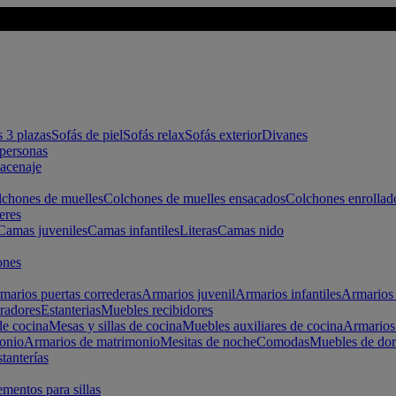
s 3 plazas
Sofás de piel
Sofás relax
Sofás exterior
Divanes
apersonas
macenaje
chones de muelles
Colchones de muelles ensacados
Colchones enrollad
eres
Camas juveniles
Camas infantiles
Literas
Camas nido
ones
marios puertas correderas
Armarios juvenil
Armarios infantiles
Armarios 
radores
Estanterias
Muebles recibidores
e cocina
Mesas y sillas de cocina
Muebles auxiliares de cocina
Armarios
onio
Armarios de matrimonio
Mesitas de noche
Comodas
Muebles de dor
tanterías
entos para sillas