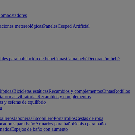
ompostadores
aciones metereológicas
Paneles
Cesped Artificial
les para habitación de bebé
Cunas
Cama bebé
Decoración bebé
lípticas
Bicicletas estáticas
Recambios y complementos
Cintas
Rodillos
taformas vibratorias
Recambios y complementos
s y esferas de equilibrio
ón
alleros
Jaboneras
Escobillero
Portarrollos
Cestas de ropa
cadores para baño
Armarios para baño
Repisa para baño
inados
Espejos de baño con aumento