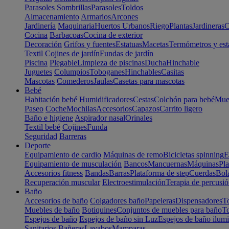
Parasoles
Sombrillas
Parasoles
Toldos
Almacenamiento
Armarios
Arcones
Jardinería
Maquinaria
Huertos Urbanos
Riego
Plantas
Jardineras
C
Cocina
Barbacoas
Cocina de exterior
Decoración
Grifos y fuentes
Estatuas
Macetas
Termómetros y est
Textil
Cojines de jardín
Fundas de jardín
Piscina
Plegable
Limpieza de piscinas
Ducha
Hinchable
Juguetes
Columpios
Toboganes
Hinchables
Casitas
Mascotas
Comederos
Jaulas
Casetas para mascotas
Bebé
Habitación bebé
Humidificadores
Cestas
Colchón para bebé
Mueb
Paseo
Coche
Mochilas
Accesorios
Capazos
Carrito ligero
Baño e higiene
Aspirador nasal
Orinales
Textil bebé
Cojines
Funda
Seguridad
Barreras
Deporte
Equipamiento de cardio
Máquinas de remo
Bicicletas spinning
E
Equipamiento de musculación
Bancos
Mancuernas
Máquinas
Pla
Accesorios fitness
Bandas
Barras
Plataforma de step
Cuerdas
Bola
Recuperación muscular
Electroestimulación
Terapia de percusi
Baño
Accesorios de baño
Colgadores baño
Papeleras
Dispensadores
To
Muebles de baño
Botiquines
Conjuntos de muebles para baño
To
Espejos de baño
Espejos de baño sin Luz
Espejos de baño ilum
Sanitarios
Bañeras
Lavabos
Mamparas