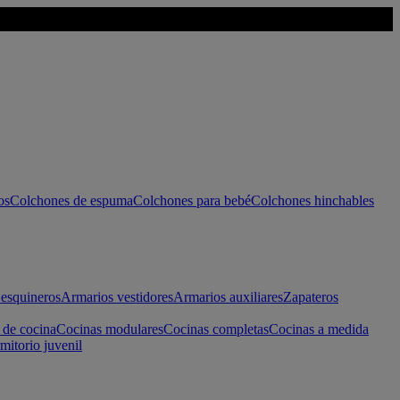
os
Colchones de espuma
Colchones para bebé
Colchones hinchables
esquineros
Armarios vestidores
Armarios auxiliares
Zapateros
 de cocina
Cocinas modulares
Cocinas completas
Cocinas a medida
mitorio juvenil