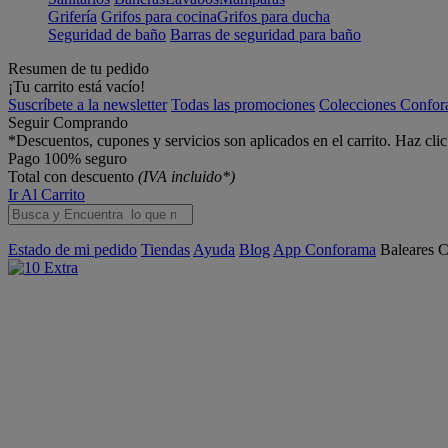
Grifería
Grifos para cocina
Grifos para ducha
Seguridad de baño
Barras de seguridad para baño
Resumen de tu pedido
¡Tu carrito está vacío!
Suscríbete a la newsletter
Todas las promociones
Colecciones Confo
Seguir Comprando
*Descuentos, cupones y servicios son aplicados en el carrito. Haz cli
Pago 100% seguro
Total con descuento
(IVA incluido*)
Ir Al Carrito
Estado de mi pedido
Tiendas
Ayuda
Blog
App Conforama
Baleares
C