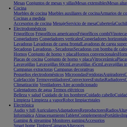
Mesas
Conjuntos de mesas y sillas
Mesas extensibles
Mesas alta
Cocina
Muebles de cocina
Muebles auxiliares de cocina
Armarios de co
Cocinas a medida
Accesorios de cocina
Menaje
Servicio de mesa
Cubertería
Cuchil
Electrodomésticos
Frigoríficos
Frigoríficos americanos
Frigoríficos combi
Vinoteca
Congeladores
Congeladores verticales
Congeladores horizontal
Lavadoras
Lavadoras de carga frontal
Lavadoras de carga super
Secadoras
Lavadoras - Secadoras
Secadoras con bomba de calo
Hornos
Conjunto de horno y placa
Hornos convencionales
Horno
Placas de cocina
Conjunto de horno y placa
Vitrocerámica
Placa
Lavavajillas
Lavavajillas 60cm
Lavavajillas 45cm
Lavavajillas i
Campanas extractoras
Campanas decorativas
Pequeños electrodomésticos
Microondas
Freidoras
Aspiradores
C
Calefacción
Termoventiladores
Convectores
Estufas
Radiadores
C
Climatización
Ventiladores
Aire acondicionado
Calentadores de agua
Termos eléctricos
Belleza y salud
Cuidado de los hombres
Cuidado cabello
Cuidad
Limpieza
Limpieza a vapor
Robot limpiacristales
Electrónica
Audio y hifi
Auriculares
Adaptadores
Reproductores
Radios
Alta
Informática
Almacenamiento
Tablets
Complementos
Portátiles
Im
Gaming & streaming
Monitores gaming
Accesorios
Smart home
Timbres
Cámaras
Altavoces