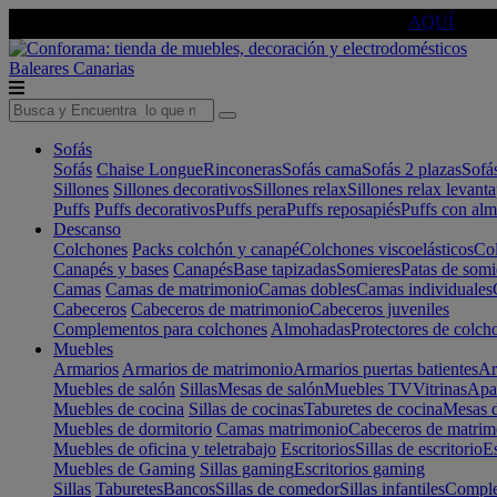
🔵Cambia tu electro con
-10% EXTRA
de descuento ☑️
AQUÍ
Baleares
Canarias
Sofás
Sofás
Chaise Longue
Rinconeras
Sofás cama
Sofás 2 plazas
Sofá
Sillones
Sillones decorativos
Sillones relax
Sillones relax levant
Puffs
Puffs decorativos
Puffs pera
Puffs reposapiés
Puffs con al
Descanso
Colchones
Packs colchón y canapé
Colchones viscoelásticos
Col
Canapés y bases
Canapés
Base tapizadas
Somieres
Patas de somi
Camas
Camas de matrimonio
Camas dobles
Camas individuales
Cabeceros
Cabeceros de matrimonio
Cabeceros juveniles
Complementos para colchones
Almohadas
Protectores de colch
Muebles
Armarios
Armarios de matrimonio
Armarios puertas batientes
Ar
Muebles de salón
Sillas
Mesas de salón
Muebles TV
Vitrinas
Apa
Muebles de cocina
Sillas de cocinas
Taburetes de cocina
Mesas d
Muebles de dormitorio
Camas matrimonio
Cabeceros de matrim
Muebles de oficina y teletrabajo
Escritorios
Sillas de escritorio
Es
Muebles de Gaming
Sillas gaming
Escritorios gaming
Sillas
Taburetes
Bancos
Sillas de comedor
Sillas infantiles
Complem