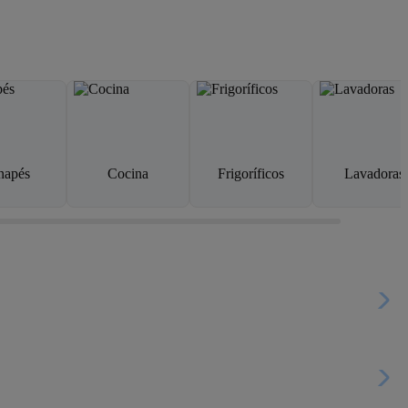
napés
Cocina
Frigoríficos
Lavadoras