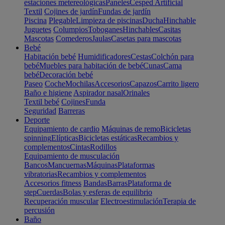
estaciones metereológicas
Paneles
Cesped Artificial
Textil
Cojines de jardín
Fundas de jardín
Piscina
Plegable
Limpieza de piscinas
Ducha
Hinchable
Juguetes
Columpios
Toboganes
Hinchables
Casitas
Mascotas
Comederos
Jaulas
Casetas para mascotas
Bebé
Habitación bebé
Humidificadores
Cestas
Colchón para
bebé
Muebles para habitación de bebé
Cunas
Cama
bebé
Decoración bebé
Paseo
Coche
Mochilas
Accesorios
Capazos
Carrito ligero
Baño e higiene
Aspirador nasal
Orinales
Textil bebé
Cojines
Funda
Seguridad
Barreras
Deporte
Equipamiento de cardio
Máquinas de remo
Bicicletas
spinning
Elípticas
Bicicletas estáticas
Recambios y
complementos
Cintas
Rodillos
Equipamiento de musculación
Bancos
Mancuernas
Máquinas
Plataformas
vibratorias
Recambios y complementos
Accesorios fitness
Bandas
Barras
Plataforma de
step
Cuerdas
Bolas y esferas de equilibrio
Recuperación muscular
Electroestimulación
Terapia de
percusión
Baño