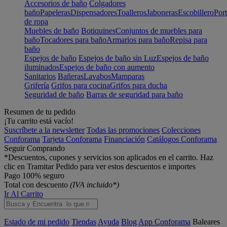
Accesorios de baño
Colgadores
baño
Papeleras
Dispensadores
Toalleros
Jaboneras
Escobillero
Port
de ropa
Muebles de baño
Botiquines
Conjuntos de muebles para
baño
Tocadores para baño
Armarios para baño
Repisa para
baño
Espejos de baño
Espejos de baño sin Luz
Espejos de baño
iluminados
Espejos de baño con aumento
Sanitarios
Bañeras
Lavabos
Mamparas
Grifería
Grifos para cocina
Grifos para ducha
Seguridad de baño
Barras de seguridad para baño
Resumen de tu pedido
¡Tu carrito está vacío!
Suscríbete a la newsletter
Todas las promociones
Colecciones
Conforama
Tarjeta Conforama
Financiación
Catálogos Conforama
Seguir Comprando
*Descuentos, cupones y servicios son aplicados en el carrito. Haz
clic en Tramitar Pedido para ver estos descuentos e importes
Pago 100% seguro
Total con descuento
(IVA incluido*)
Ir Al Carrito
Estado de mi pedido
Tiendas
Ayuda
Blog
App Conforama
Baleares