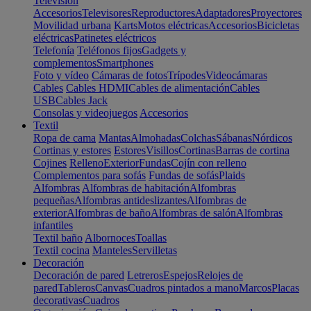
Televisión
Accesorios
Televisores
Reproductores
Adaptadores
Proyectores
Movilidad urbana
Karts
Motos eléctricas
Accesorios
Bicicletas
eléctricas
Patinetes eléctricos
Telefonía
Teléfonos fijos
Gadgets y
complementos
Smartphones
Foto y vídeo
Cámaras de fotos
Trípodes
Videocámaras
Cables
Cables HDMI
Cables de alimentación
Cables
USB
Cables Jack
Consolas y videojuegos
Accesorios
Textil
Ropa de cama
Mantas
Almohadas
Colchas
Sábanas
Nórdicos
Cortinas y estores
Estores
Visillos
Cortinas
Barras de cortina
Cojines
Relleno
Exterior
Fundas
Cojín con relleno
Complementos para sofás
Fundas de sofás
Plaids
Alfombras
Alfombras de habitación
Alfombras
pequeñas
Alfombras antideslizantes
Alfombras de
exterior
Alfombras de baño
Alfombras de salón
Alfombras
infantiles
Textil baño
Albornoces
Toallas
Textil cocina
Manteles
Servilletas
Decoración
Decoración de pared
Letreros
Espejos
Relojes de
pared
Tableros
Canvas
Cuadros pintados a mano
Marcos
Placas
decorativas
Cuadros