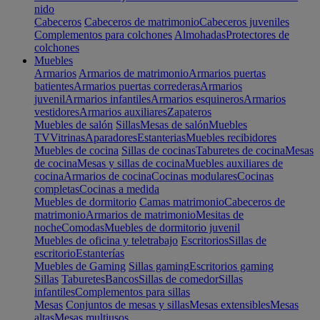
nido
Cabeceros
Cabeceros de matrimonio
Cabeceros juveniles
Complementos para colchones
Almohadas
Protectores de
colchones
Muebles
Armarios
Armarios de matrimonio
Armarios puertas
batientes
Armarios puertas correderas
Armarios
juvenil
Armarios infantiles
Armarios esquineros
Armarios
vestidores
Armarios auxiliares
Zapateros
Muebles de salón
Sillas
Mesas de salón
Muebles
TV
Vitrinas
Aparadores
Estanterias
Muebles recibidores
Muebles de cocina
Sillas de cocinas
Taburetes de cocina
Mesas
de cocina
Mesas y sillas de cocina
Muebles auxiliares de
cocina
Armarios de cocina
Cocinas modulares
Cocinas
completas
Cocinas a medida
Muebles de dormitorio
Camas matrimonio
Cabeceros de
matrimonio
Armarios de matrimonio
Mesitas de
noche
Comodas
Muebles de dormitorio juvenil
Muebles de oficina y teletrabajo
Escritorios
Sillas de
escritorio
Estanterías
Muebles de Gaming
Sillas gaming
Escritorios gaming
Sillas
Taburetes
Bancos
Sillas de comedor
Sillas
infantiles
Complementos para sillas
Mesas
Conjuntos de mesas y sillas
Mesas extensibles
Mesas
altas
Mesas multiusos