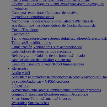
Lavavajillas
Lavavajillas 60cm
Lavavajillas 45cm
Lavavajillas
integrables
Campanas extractoras
Campanas decorativas
Pequeños electrodomésticos
Microondas
Freidoras
Aspiradores
Cafeteras
Planchas de
asar
Batidoras
Amasadores
Robots de Cocina
Balanzas de
Cocina
Tostadoras
Calefacción
Termoventiladores
Convectores
Estufas
Radiadores
Calefactores
D
Térmicos
Humidificadores
Climatización
Ventiladores
Aire acondicionado
Calentadores de agua
Termos eléctricos
Belleza y salud
Cuidado de los hombres
Cuidado
cabello
Cuidado dental
Salud y bienestar
Limpieza
Limpieza a vapor
Robot limpiacristales
Electrónica
Audio y hifi
Auriculares
Adaptadores
Reproductores
Radios
Altavoces
Hifi
Bar
de sonido
Audio car y GPS
Micrófonos
Informática
Almacenamiento
Tablets
Complementos
Portátiles
Impresoras
Gaming & streaming
Monitores gaming
Accesorios
Smart home
Timbres
Cámaras
Altavoces
Wearables
Smartwatches