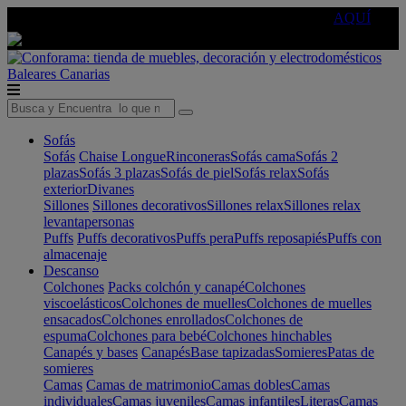
🔵Cambia tu electro con
-10% EXTRA
de descuento ☑️
AQUÍ
Baleares
Canarias
Sofás
Sofás
Chaise Longue
Rinconeras
Sofás cama
Sofás 2
plazas
Sofás 3 plazas
Sofás de piel
Sofás relax
Sofás
exterior
Divanes
Sillones
Sillones decorativos
Sillones relax
Sillones relax
levantapersonas
Puffs
Puffs decorativos
Puffs pera
Puffs reposapiés
Puffs con
almacenaje
Descanso
Colchones
Packs colchón y canapé
Colchones
viscoelásticos
Colchones de muelles
Colchones de muelles
ensacados
Colchones enrollados
Colchones de
espuma
Colchones para bebé
Colchones hinchables
Canapés y bases
Canapés
Base tapizadas
Somieres
Patas de
somieres
Camas
Camas de matrimonio
Camas dobles
Camas
individuales
Camas juveniles
Camas infantiles
Literas
Camas