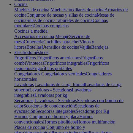
Cocina
Muebles de cocina
Muebles auxiliares de cocina
Armarios de
cocina
Conjuntos de mesas y sillas de cocina
Mesas de
cocina
Sillas de cocina
Taburetes de cocina
Cocinas
modulares
Cocinas completas
Cocinas a medida
Accesorios de cocina
Menaje
Servicio de
mesa
Cubertería
Cuchillos para chef
Vinos y
licores
Botellas
Utensilios de cocina
Vajilla
Bandejas
Electrodomésticos
Frigoríficos
Frigoríficos americanos
Frigoríficos
combi
Vinotecas
Frigoríficos integrables
Frigoríficos
pequeños
Frigoríficos portátiles
Congeladores
Congeladores verticales
Congeladores
horizontales
Lavadoras
Lavadoras de carga frontal
Lavadoras de carga
superior
Lavadoras - Secadoras
Lavadoras
integrables
Lavadoras por kg
Secadoras
Lavadoras - Secadoras
Secadoras con bomba de
calor
Secadoras de condensación
Secadoras de
evacuación
Secadoras integrables
Secadoras por Kg
Hornos
Conjunto de horno y placa
Hornos
convencionales
Hornos pirolíticos
Hornos multifunción
Placas de cocina
Conjunto de horno y
placa
Vitrocerámica
Placas de inducción
Placas de gas