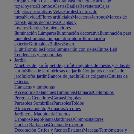
Organización
Cajas decorativas
Percheros
Burros de
ropa
Joyeros
Biombos
Cestas
Baúles
Revisteros
Cajas
Objetos decorativos
Velas
Faroles
Centros de
mesa
Navidad
Flores artificiales
Maceteros
Jarrones
Marcos de
fotos
Figuras decorativas
Cajitas y
joyeros
Relojes
Ambientadores
Iluminación
Lámparas
Iluminación decorativa
Iluminación para
muebles
Iluminación para dormitorio
Iluminación
exterior
Guirnaldas
Balizas
Smart
Light
Bombillas
Focos
Iluminación con rieles
Cintas Led
Tendencias y temporadas
Jardín
Muebles de jardín
Set de jardín
Conjuntos de mesas y sillas de
jardín
Sillas de jardín
Mesas de jardín
Conjuntos de sofás de
jardín
Sofás jardín
Bancos de jardín
Sillas colgantes
Estufas de
exterior
Hamacas y tumbonas
Accesorios
Balancines
Tumbonas
Hamacas
Columpios
Pérgolas
Cenadores
Carpas
Pérgolas
Parasoles
Sombrillas
Parasoles
Toldos
Almacenamiento
Armarios
Arcones
Jardinería
Maquinaria
Huertos
Urbanos
Riego
Plantas
Jardineras
Compostadores
Cocina
Barbacoas
Cocina de exterior
Decoración
Grifos y fuentes
Estatuas
Macetas
Termómetros y