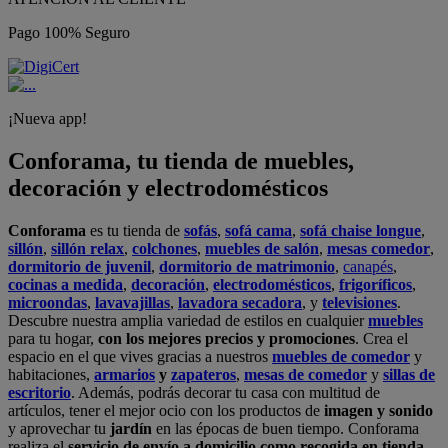
Pago 100% Seguro
¡Nueva app!
Conforama, tu tienda de muebles,
decoración y electrodomésticos
Conforama
es tu tienda de
sofás
,
sofá cama
,
sofá chaise longue
,
sillón
,
sillón relax
,
colchones
,
muebles de salón
,
mesas comedor
,
dormitorio de juvenil
,
dormitorio de matrimonio
,
canapés
,
cocinas a medida
,
decoración
,
electrodomésticos
,
frigoríficos
,
microondas
,
lavavajillas
,
lavadora secadora
, y
televisiones
.
Descubre nuestra amplia variedad de estilos en cualquier
muebles
para tu hogar,
con los mejores precios y promociones
. Crea el
espacio en el que vives gracias a nuestros
muebles de comedor
y
habitaciones,
armarios
y
zapateros
,
mesas de comedor
y
sillas de
escritorio
. Además, podrás decorar tu casa con multitud de
artículos, tener el mejor ocio con los productos de
imagen y sonido
y aprovechar tu
jardín
en las épocas de buen tiempo. Conforama
realiza el
servicio de envío a domicilio como recogida en tienda.