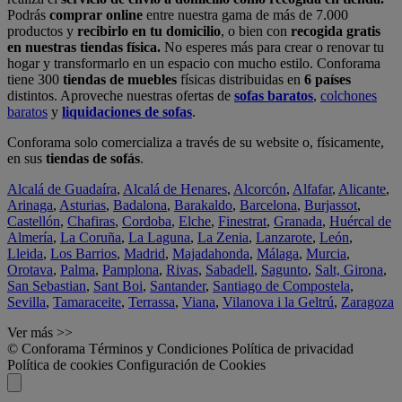
Podrás
comprar online
entre nuestra gama de más de 7.000
productos y
recibirlo en tu domicilio
, o bien con
recogida gratis
en nuestras tiendas física.
No esperes más para crear o renovar tu
hogar y transformarlo en un espacio con mucho estilo. Conforama
tiene 300
tiendas de muebles
físicas distribuidas en
6 países
distintos. Aproveche nuestras ofertas de
sofas baratos
,
colchones
baratos
y
liquidaciones de sofas
.
Conforama solo comercializa a través de su website o, físicamente,
en sus
tiendas de sofás
.
Alcalá de Guadaíra
,
Alcalá de Henares
,
Alcorcón
,
Alfafar
,
Alicante
,
Arinaga
,
Asturias
,
Badalona
,
Barakaldo
,
Barcelona
,
Burjassot
,
Castellón
,
Chafiras
,
Cordoba
,
Elche
,
Finestrat
,
Granada
,
Huércal de
Almería
,
La Coruña
,
La Laguna
,
La Zenia
,
Lanzarote
,
León
,
Lleida
,
Los Barrios
,
Madrid
,
Majadahonda
,
Málaga
,
Murcia
,
Orotava
,
Palma
,
Pamplona
,
Rivas
,
Sabadell
,
Sagunto
,
Salt, Girona
,
San Sebastian
,
Sant Boi
,
Santander
,
Santiago de Compostela
,
Sevilla
,
Tamaraceite
,
Terrassa
,
Viana
,
Vilanova i la Geltrú
,
Zaragoza
Ver más >>
© Conforama
Términos y Condiciones
Política de privacidad
Política de cookies
Configuración de Cookies