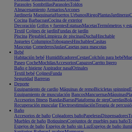
Parasoles
Sombrillas
Parasoles
Toldos
Almacenamiento
Armarios
Arcones
Jardinería
Maquinaria
Huertos Urbanos
Riego
Plantas
Jardineras
C
Cocina
Barbacoas
Cocina de exterior
Decoración
Grifos y fuentes
Estatuas
Macetas
Termómetros y est
Textil
Cojines de jardín
Fundas de jardín
Piscina
Plegable
Limpieza de piscinas
Ducha
Hinchable
Juguetes
Columpios
Toboganes
Hinchables
Casitas
Mascotas
Comederos
Jaulas
Casetas para mascotas
Bebé
Habitación bebé
Humidificadores
Cestas
Colchón para bebé
Mueb
Paseo
Coche
Mochilas
Accesorios
Capazos
Carrito ligero
Baño e higiene
Aspirador nasal
Orinales
Textil bebé
Cojines
Funda
Seguridad
Barreras
Deporte
Equipamiento de cardio
Máquinas de remo
Bicicletas spinning
E
Equipamiento de musculación
Bancos
Mancuernas
Máquinas
Pla
Accesorios fitness
Bandas
Barras
Plataforma de step
Cuerdas
Bola
Recuperación muscular
Electroestimulación
Terapia de percusi
Baño
Accesorios de baño
Colgadores baño
Papeleras
Dispensadores
To
Muebles de baño
Botiquines
Conjuntos de muebles para baño
To
Espejos de baño
Espejos de baño sin Luz
Espejos de baño ilum
Sanitarios
Bañeras
Lavabos
Mamparas