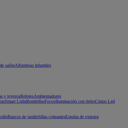
de salón
Alfombras infantiles
as y joyeros
Relojes
Ambientadores
zas
Smart Light
Bombillas
Focos
Iluminación con rieles
Cintas Led
ardín
Bancos de jardín
Sillas colgantes
Estufas de exterior