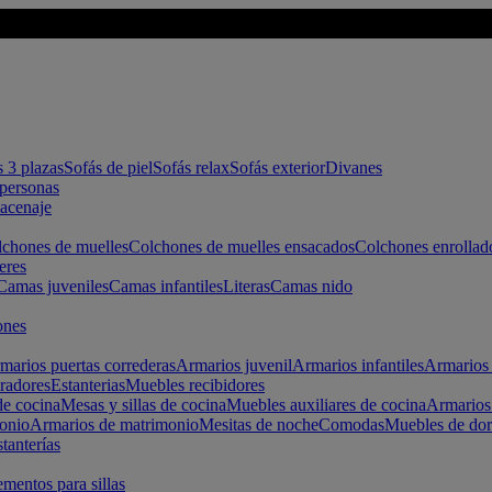
s 3 plazas
Sofás de piel
Sofás relax
Sofás exterior
Divanes
apersonas
macenaje
chones de muelles
Colchones de muelles ensacados
Colchones enrollad
eres
Camas juveniles
Camas infantiles
Literas
Camas nido
ones
marios puertas correderas
Armarios juvenil
Armarios infantiles
Armarios 
radores
Estanterias
Muebles recibidores
e cocina
Mesas y sillas de cocina
Muebles auxiliares de cocina
Armarios
onio
Armarios de matrimonio
Mesitas de noche
Comodas
Muebles de dor
tanterías
entos para sillas