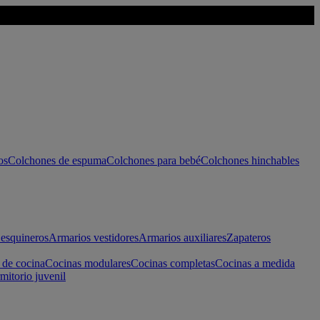
os
Colchones de espuma
Colchones para bebé
Colchones hinchables
esquineros
Armarios vestidores
Armarios auxiliares
Zapateros
 de cocina
Cocinas modulares
Cocinas completas
Cocinas a medida
mitorio juvenil