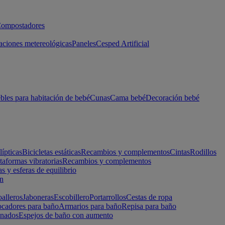
ompostadores
aciones metereológicas
Paneles
Cesped Artificial
les para habitación de bebé
Cunas
Cama bebé
Decoración bebé
lípticas
Bicicletas estáticas
Recambios y complementos
Cintas
Rodillos
taformas vibratorias
Recambios y complementos
s y esferas de equilibrio
ón
alleros
Jaboneras
Escobillero
Portarrollos
Cestas de ropa
cadores para baño
Armarios para baño
Repisa para baño
inados
Espejos de baño con aumento