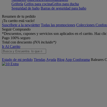
Grifería
Grifos para cocina
Grifos para ducha
Seguridad de baño
Barras de seguridad para baño
Resumen de tu pedido
¡Tu carrito está vacío!
Suscríbete a la newsletter
Todas las promociones
Colecciones Confo
Seguir Comprando
*Descuentos, cupones y servicios son aplicados en el carrito. Haz cli
Pago 100% seguro
Total con descuento
(IVA incluido*)
Ir Al Carrito
Estado de mi pedido
Tiendas
Ayuda
Blog
App Conforama
Baleares
C