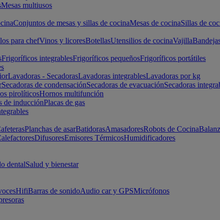
s
Mesas multiusos
cina
Conjuntos de mesas y sillas de cocina
Mesas de cocina
Sillas de coc
los para chef
Vinos y licores
Botellas
Utensilios de cocina
Vajilla
Bandeja
s
Frigoríficos integrables
Frigoríficos pequeños
Frigoríficos portátiles
es
ior
Lavadoras - Secadoras
Lavadoras integrables
Lavadoras por kg
r
Secadoras de condensación
Secadoras de evacuación
Secadoras integra
s pirolíticos
Hornos multifunción
s de inducción
Placas de gas
ntegrables
afeteras
Planchas de asar
Batidoras
Amasadores
Robots de Cocina
Balanz
alefactores
Difusores
Emisores Térmicos
Humidificadores
o dental
Salud y bienestar
voces
Hifi
Barras de sonido
Audio car y GPS
Micrófonos
presoras