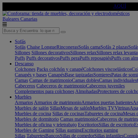
🔵Cambia tu electro con
-10% EXTRA
de descuento ☑️
AQUÍ
Baleares
Canarias
Sofás
Sofás
Chaise Longue
Rinconeras
Sofás cama
Sofás 2 plazas
Sofá
Sillones
Sillones decorativos
Sillones relax
Sillones relax levant
Puffs
Puffs decorativos
Puffs pera
Puffs reposapiés
Puffs con al
Descanso
Colchones
Packs colchón y canapé
Colchones viscoelásticos
Col
Canapés y bases
Canapés
Base tapizadas
Somieres
Patas de somi
Camas
Camas de matrimonio
Camas dobles
Camas individuales
Cabeceros
Cabeceros de matrimonio
Cabeceros juveniles
Complementos para colchones
Almohadas
Protectores de colch
Muebles
Armarios
Armarios de matrimonio
Armarios puertas batientes
Ar
Muebles de salón
Sillas
Mesas de salón
Muebles TV
Vitrinas
Apa
Muebles de cocina
Sillas de cocinas
Taburetes de cocina
Mesas d
Muebles de dormitorio
Camas matrimonio
Cabeceros de matrim
Muebles de oficina y teletrabajo
Escritorios
Sillas de escritorio
Es
Muebles de Gaming
Sillas gaming
Escritorios gaming
Sillas
Taburetes
Bancos
Sillas de comedor
Sillas infantiles
Complem