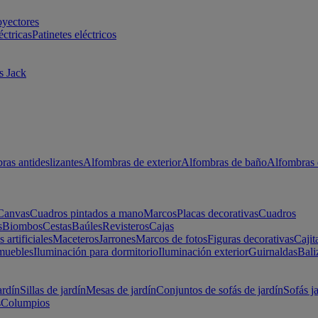
oyectores
éctricas
Patinetes eléctricos
s Jack
ras antideslizantes
Alfombras de exterior
Alfombras de baño
Alfombras 
Canvas
Cuadros pintados a mano
Marcos
Placas decorativas
Cuadros
s
Biombos
Cestas
Baúles
Revisteros
Cajas
s artificiales
Maceteros
Jarrones
Marcos de fotos
Figuras decorativas
Cajit
muebles
Iluminación para dormitorio
Iluminación exterior
Guirnaldas
Bali
ardín
Sillas de jardín
Mesas de jardín
Conjuntos de sofás de jardín
Sofás j
s
Columpios