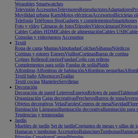
Wearables
Smartwatches
Televisión
Accesorios
Televisores
Reproductores
Adaptadores
Pr
Movilidad urbana
Karts
Motos eléctricas
Accesorios
Bicicletas el
Telefonía
Teléfonos fijos
Gadgets y complementos
Smartphones
Foto y vídeo
Cámaras de fotos
Trípodes
Videocámaras
Objetivos
Cables
Cables HDMI
Cables de alimentación
Cables USB
Cable
Consolas y videojuegos
Accesorios
Textil
Ropa de cama
Mantas
Almohadas
Colchas
Sábanas
Nórdicos
Cortinas y estores
Estores
Visillos
Cortinas
Barras de cortina
Cojines
Relleno
Exterior
Fundas
Cojín con relleno
Complementos para sofás
Fundas de sofás
Plaids
Alfombras
Alfombras de habitación
Alfombras pequeñas
Alfomb
Textil baño
Albornoces
Toallas
Textil cocina
Manteles
Servilletas
Decoración
Decoración de pared
Letreros
Espejos
Relojes de pared
Tableros
Organización
Cajas decorativas
Percheros
Burros de ropa
Joyero
Objetos decorativos
Velas
Faroles
Centros de mesa
Navidad
Flore
Iluminación
Lámparas
Iluminación decorativa
Iluminación para 
Tendencias y temporadas
Jardín
Muebles de jardín
Set de jardín
Conjuntos de mesas y sillas de j
Hamacas y tumbonas
Accesorios
Balancines
Tumbonas
Hamaca
Pérgolas
Cenadores
Carpas
Pérgolas