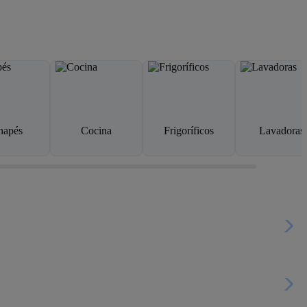
napés
Cocina
Frigoríficos
Lavadoras