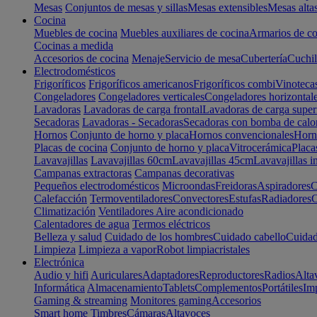
Mesas
Conjuntos de mesas y sillas
Mesas extensibles
Mesas alta
Cocina
Muebles de cocina
Muebles auxiliares de cocina
Armarios de co
Cocinas a medida
Accesorios de cocina
Menaje
Servicio de mesa
Cubertería
Cuchil
Electrodomésticos
Frigoríficos
Frigoríficos americanos
Frigoríficos combi
Vinoteca
Congeladores
Congeladores verticales
Congeladores horizontal
Lavadoras
Lavadoras de carga frontal
Lavadoras de carga super
Secadoras
Lavadoras - Secadoras
Secadoras con bomba de calo
Hornos
Conjunto de horno y placa
Hornos convencionales
Horno
Placas de cocina
Conjunto de horno y placa
Vitrocerámica
Placa
Lavavajillas
Lavavajillas 60cm
Lavavajillas 45cm
Lavavajillas i
Campanas extractoras
Campanas decorativas
Pequeños electrodomésticos
Microondas
Freidoras
Aspiradores
C
Calefacción
Termoventiladores
Convectores
Estufas
Radiadores
C
Climatización
Ventiladores
Aire acondicionado
Calentadores de agua
Termos eléctricos
Belleza y salud
Cuidado de los hombres
Cuidado cabello
Cuidad
Limpieza
Limpieza a vapor
Robot limpiacristales
Electrónica
Audio y hifi
Auriculares
Adaptadores
Reproductores
Radios
Alta
Informática
Almacenamiento
Tablets
Complementos
Portátiles
Im
Gaming & streaming
Monitores gaming
Accesorios
Smart home
Timbres
Cámaras
Altavoces