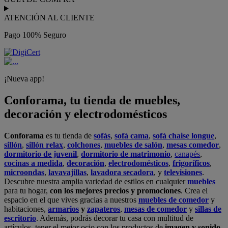
ATENCIÓN AL CLIENTE
Pago 100% Seguro
¡Nueva app!
Conforama, tu tienda de muebles,
decoración y electrodomésticos
Conforama
es tu tienda de
sofás
,
sofá cama
,
sofá chaise longue
,
sillón
,
sillón relax
,
colchones
,
muebles de salón
,
mesas comedor
,
dormitorio de juvenil
,
dormitorio de matrimonio
,
canapés
,
cocinas a medida
,
decoración
,
electrodomésticos
,
frigoríficos
,
microondas
,
lavavajillas
,
lavadora secadora
, y
televisiones
.
Descubre nuestra amplia variedad de estilos en cualquier
muebles
para tu hogar,
con los mejores precios y promociones
. Crea el
espacio en el que vives gracias a nuestros
muebles de comedor
y
habitaciones,
armarios
y
zapateros
,
mesas de comedor
y
sillas de
escritorio
. Además, podrás decorar tu casa con multitud de
artículos, tener el mejor ocio con los productos de
imagen y sonido