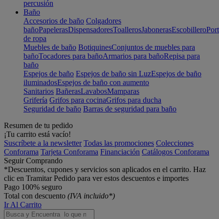
percusión
Baño
Accesorios de baño
Colgadores
baño
Papeleras
Dispensadores
Toalleros
Jaboneras
Escobillero
Port
de ropa
Muebles de baño
Botiquines
Conjuntos de muebles para
baño
Tocadores para baño
Armarios para baño
Repisa para
baño
Espejos de baño
Espejos de baño sin Luz
Espejos de baño
iluminados
Espejos de baño con aumento
Sanitarios
Bañeras
Lavabos
Mamparas
Grifería
Grifos para cocina
Grifos para ducha
Seguridad de baño
Barras de seguridad para baño
Resumen de tu pedido
¡Tu carrito está vacío!
Suscríbete a la newsletter
Todas las promociones
Colecciones
Conforama
Tarjeta Conforama
Financiación
Catálogos Conforama
Seguir Comprando
*Descuentos, cupones y servicios son aplicados en el carrito. Haz
clic en Tramitar Pedido para ver estos descuentos e importes
Pago 100% seguro
Total con descuento
(IVA incluido*)
Ir Al Carrito