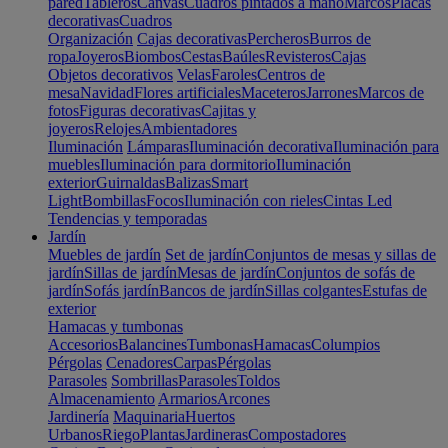
pared
Tableros
Canvas
Cuadros pintados a mano
Marcos
Placas
decorativas
Cuadros
Organización
Cajas decorativas
Percheros
Burros de
ropa
Joyeros
Biombos
Cestas
Baúles
Revisteros
Cajas
Objetos decorativos
Velas
Faroles
Centros de
mesa
Navidad
Flores artificiales
Maceteros
Jarrones
Marcos de
fotos
Figuras decorativas
Cajitas y
joyeros
Relojes
Ambientadores
Iluminación
Lámparas
Iluminación decorativa
Iluminación para
muebles
Iluminación para dormitorio
Iluminación
exterior
Guirnaldas
Balizas
Smart
Light
Bombillas
Focos
Iluminación con rieles
Cintas Led
Tendencias y temporadas
Jardín
Muebles de jardín
Set de jardín
Conjuntos de mesas y sillas de
jardín
Sillas de jardín
Mesas de jardín
Conjuntos de sofás de
jardín
Sofás jardín
Bancos de jardín
Sillas colgantes
Estufas de
exterior
Hamacas y tumbonas
Accesorios
Balancines
Tumbonas
Hamacas
Columpios
Pérgolas
Cenadores
Carpas
Pérgolas
Parasoles
Sombrillas
Parasoles
Toldos
Almacenamiento
Armarios
Arcones
Jardinería
Maquinaria
Huertos
Urbanos
Riego
Plantas
Jardineras
Compostadores