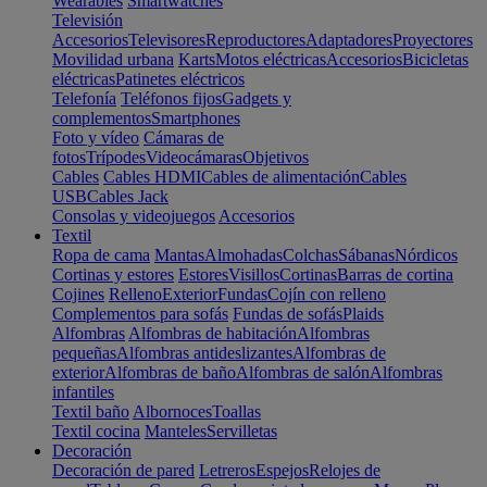
Wearables
Smartwatches
Televisión
Accesorios
Televisores
Reproductores
Adaptadores
Proyectores
Movilidad urbana
Karts
Motos eléctricas
Accesorios
Bicicletas
eléctricas
Patinetes eléctricos
Telefonía
Teléfonos fijos
Gadgets y
complementos
Smartphones
Foto y vídeo
Cámaras de
fotos
Trípodes
Videocámaras
Objetivos
Cables
Cables HDMI
Cables de alimentación
Cables
USB
Cables Jack
Consolas y videojuegos
Accesorios
Textil
Ropa de cama
Mantas
Almohadas
Colchas
Sábanas
Nórdicos
Cortinas y estores
Estores
Visillos
Cortinas
Barras de cortina
Cojines
Relleno
Exterior
Fundas
Cojín con relleno
Complementos para sofás
Fundas de sofás
Plaids
Alfombras
Alfombras de habitación
Alfombras
pequeñas
Alfombras antideslizantes
Alfombras de
exterior
Alfombras de baño
Alfombras de salón
Alfombras
infantiles
Textil baño
Albornoces
Toallas
Textil cocina
Manteles
Servilletas
Decoración
Decoración de pared
Letreros
Espejos
Relojes de