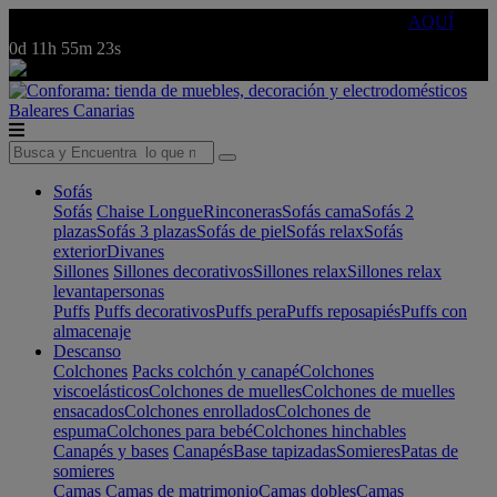
🔵Cambia tu electro con
-10% EXTRA
de descuento ☑️
AQUÍ
0d
11h
55m
23s
Baleares
Canarias
Sofás
Sofás
Chaise Longue
Rinconeras
Sofás cama
Sofás 2
plazas
Sofás 3 plazas
Sofás de piel
Sofás relax
Sofás
exterior
Divanes
Sillones
Sillones decorativos
Sillones relax
Sillones relax
levantapersonas
Puffs
Puffs decorativos
Puffs pera
Puffs reposapiés
Puffs con
almacenaje
Descanso
Colchones
Packs colchón y canapé
Colchones
viscoelásticos
Colchones de muelles
Colchones de muelles
ensacados
Colchones enrollados
Colchones de
espuma
Colchones para bebé
Colchones hinchables
Canapés y bases
Canapés
Base tapizadas
Somieres
Patas de
somieres
Camas
Camas de matrimonio
Camas dobles
Camas