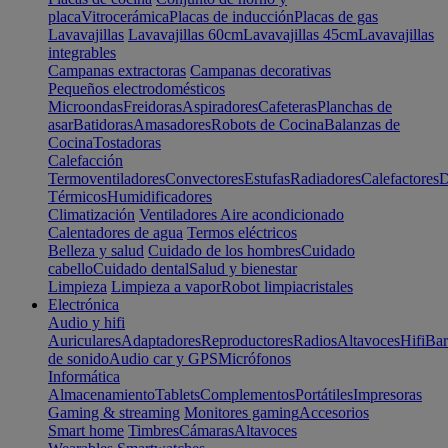
placa
Vitrocerámica
Placas de inducción
Placas de gas
Lavavajillas
Lavavajillas 60cm
Lavavajillas 45cm
Lavavajillas
integrables
Campanas extractoras
Campanas decorativas
Pequeños electrodomésticos
Microondas
Freidoras
Aspiradores
Cafeteras
Planchas de
asar
Batidoras
Amasadores
Robots de Cocina
Balanzas de
Cocina
Tostadoras
Calefacción
Termoventiladores
Convectores
Estufas
Radiadores
Calefactores
D
Térmicos
Humidificadores
Climatización
Ventiladores
Aire acondicionado
Calentadores de agua
Termos eléctricos
Belleza y salud
Cuidado de los hombres
Cuidado
cabello
Cuidado dental
Salud y bienestar
Limpieza
Limpieza a vapor
Robot limpiacristales
Electrónica
Audio y hifi
Auriculares
Adaptadores
Reproductores
Radios
Altavoces
Hifi
Bar
de sonido
Audio car y GPS
Micrófonos
Informática
Almacenamiento
Tablets
Complementos
Portátiles
Impresoras
Gaming & streaming
Monitores gaming
Accesorios
Smart home
Timbres
Cámaras
Altavoces