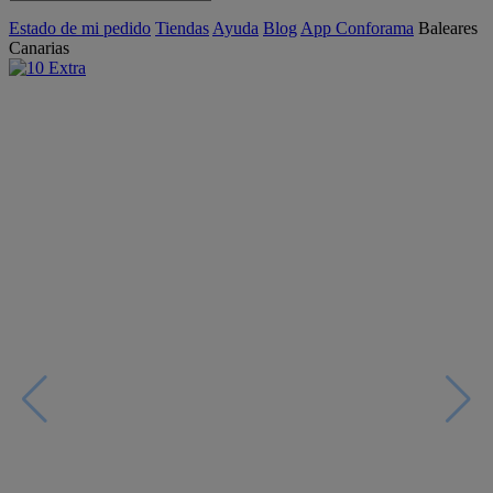
Estado de mi pedido
Tiendas
Ayuda
Blog
App Conforama
Baleares
Canarias