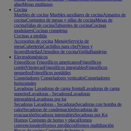
altas
Mesas multiusos
Cocina
Muebles de cocina
Muebles auxiliares de cocina
Armarios de
cocina
Conjuntos de mesas y sillas de cocina
Mesas de
cocina
Sillas de cocina
Taburetes de cocina
Cocinas
modulares
Cocinas completas
Cocinas a medida
Accesorios de cocina
Menaje
Servicio de
mesa
Cubertería
Cuchillos para chef
Vinos y
licores
Botellas
Utensilios de cocina
Vajilla
Bandejas
Electrodomésticos
Frigoríficos
Frigoríficos americanos
Frigoríficos
combi
Vinotecas
Frigoríficos integrables
Frigoríficos
pequeños
Frigoríficos portátiles
Congeladores
Congeladores verticales
Congeladores
horizontales
Lavadoras
Lavadoras de carga frontal
Lavadoras de carga
superior
Lavadoras - Secadoras
Lavadoras
integrables
Lavadoras por kg
Secadoras
Lavadoras - Secadoras
Secadoras con bomba de
calor
Secadoras de condensación
Secadoras de
evacuación
Secadoras integrables
Secadoras por Kg
Hornos
Conjunto de horno y placa
Hornos
convencionales
Hornos pirolíticos
Hornos multifunción
Placas de cocina
Conjunto de horno y