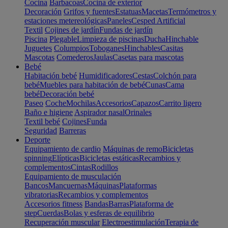
Cocina
Barbacoas
Cocina de exterior
Decoración
Grifos y fuentes
Estatuas
Macetas
Termómetros y
estaciones metereológicas
Paneles
Cesped Artificial
Textil
Cojines de jardín
Fundas de jardín
Piscina
Plegable
Limpieza de piscinas
Ducha
Hinchable
Juguetes
Columpios
Toboganes
Hinchables
Casitas
Mascotas
Comederos
Jaulas
Casetas para mascotas
Bebé
Habitación bebé
Humidificadores
Cestas
Colchón para
bebé
Muebles para habitación de bebé
Cunas
Cama
bebé
Decoración bebé
Paseo
Coche
Mochilas
Accesorios
Capazos
Carrito ligero
Baño e higiene
Aspirador nasal
Orinales
Textil bebé
Cojines
Funda
Seguridad
Barreras
Deporte
Equipamiento de cardio
Máquinas de remo
Bicicletas
spinning
Elípticas
Bicicletas estáticas
Recambios y
complementos
Cintas
Rodillos
Equipamiento de musculación
Bancos
Mancuernas
Máquinas
Plataformas
vibratorias
Recambios y complementos
Accesorios fitness
Bandas
Barras
Plataforma de
step
Cuerdas
Bolas y esferas de equilibrio
Recuperación muscular
Electroestimulación
Terapia de