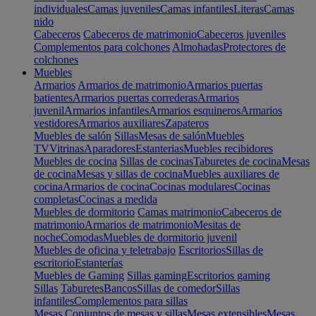
individuales
Camas juveniles
Camas infantiles
Literas
Camas
nido
Cabeceros
Cabeceros de matrimonio
Cabeceros juveniles
Complementos para colchones
Almohadas
Protectores de
colchones
Muebles
Armarios
Armarios de matrimonio
Armarios puertas
batientes
Armarios puertas correderas
Armarios
juvenil
Armarios infantiles
Armarios esquineros
Armarios
vestidores
Armarios auxiliares
Zapateros
Muebles de salón
Sillas
Mesas de salón
Muebles
TV
Vitrinas
Aparadores
Estanterias
Muebles recibidores
Muebles de cocina
Sillas de cocinas
Taburetes de cocina
Mesas
de cocina
Mesas y sillas de cocina
Muebles auxiliares de
cocina
Armarios de cocina
Cocinas modulares
Cocinas
completas
Cocinas a medida
Muebles de dormitorio
Camas matrimonio
Cabeceros de
matrimonio
Armarios de matrimonio
Mesitas de
noche
Comodas
Muebles de dormitorio juvenil
Muebles de oficina y teletrabajo
Escritorios
Sillas de
escritorio
Estanterías
Muebles de Gaming
Sillas gaming
Escritorios gaming
Sillas
Taburetes
Bancos
Sillas de comedor
Sillas
infantiles
Complementos para sillas
Mesas
Conjuntos de mesas y sillas
Mesas extensibles
Mesas