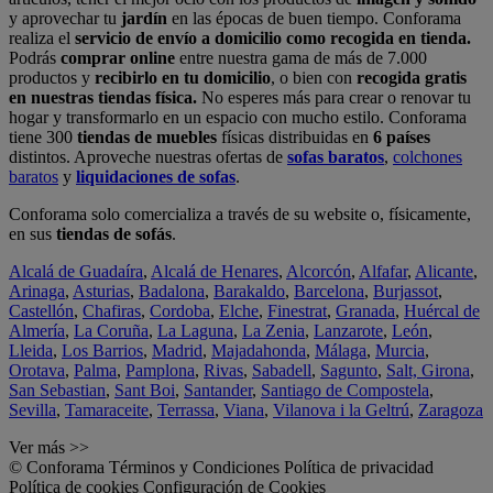
y aprovechar tu
jardín
en las épocas de buen tiempo. Conforama
realiza el
servicio de envío a domicilio como recogida en tienda.
Podrás
comprar online
entre nuestra gama de más de 7.000
productos y
recibirlo en tu domicilio
, o bien con
recogida gratis
en nuestras tiendas física.
No esperes más para crear o renovar tu
hogar y transformarlo en un espacio con mucho estilo. Conforama
tiene 300
tiendas de muebles
físicas distribuidas en
6 países
distintos. Aproveche nuestras ofertas de
sofas baratos
,
colchones
baratos
y
liquidaciones de sofas
.
Conforama solo comercializa a través de su website o, físicamente,
en sus
tiendas de sofás
.
Alcalá de Guadaíra
,
Alcalá de Henares
,
Alcorcón
,
Alfafar
,
Alicante
,
Arinaga
,
Asturias
,
Badalona
,
Barakaldo
,
Barcelona
,
Burjassot
,
Castellón
,
Chafiras
,
Cordoba
,
Elche
,
Finestrat
,
Granada
,
Huércal de
Almería
,
La Coruña
,
La Laguna
,
La Zenia
,
Lanzarote
,
León
,
Lleida
,
Los Barrios
,
Madrid
,
Majadahonda
,
Málaga
,
Murcia
,
Orotava
,
Palma
,
Pamplona
,
Rivas
,
Sabadell
,
Sagunto
,
Salt, Girona
,
San Sebastian
,
Sant Boi
,
Santander
,
Santiago de Compostela
,
Sevilla
,
Tamaraceite
,
Terrassa
,
Viana
,
Vilanova i la Geltrú
,
Zaragoza
Ver más >>
© Conforama
Términos y Condiciones
Política de privacidad
Política de cookies
Configuración de Cookies