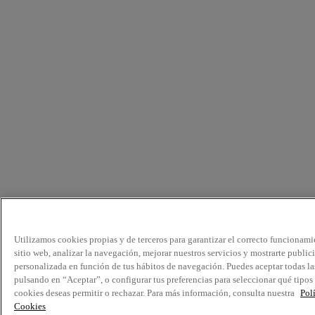
Utilizamos cookies propias y de terceros para garantizar el correcto funcionami
sitio web, analizar la navegación, mejorar nuestros servicios y mostrarte public
personalizada en función de tus hábitos de navegación. Puedes aceptar todas la
pulsando en “Aceptar”, o configurar tus preferencias para seleccionar qué tipos
cookies deseas permitir o rechazar. Para más información, consulta nuestra
Pol
Cookies