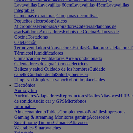
Lavavajillas
Lavavajillas 60cm
Lavavajillas 45cm
Lavavajillas
integrables
Campanas extractoras
Campanas decorativas
Pequeños electrodomésticos
Microondas
Freidoras
Aspiradores
Cafeteras
Planchas de
asar
Batidoras
Amasadores
Robots de Cocina
Balanzas de
Cocina
Tostadoras
Calefacción
Termoventiladores
Convectores
Estufas
Radiadores
Calefactores
D
Térmicos
Humidificadores
Climatización
Ventiladores
Aire acondicionado
Calentadores de agua
Termos eléctricos
Belleza y salud
Cuidado de los hombres
Cuidado
cabello
Cuidado dental
Salud y bienestar
Limpieza
Limpieza a vapor
Robot limpiacristales
Electrónica
Audio y hifi
Auriculares
Adaptadores
Reproductores
Radios
Altavoces
Hifi
Bar
de sonido
Audio car y GPS
Micrófonos
Informática
Almacenamiento
Tablets
Complementos
Portátiles
Impresoras
Gaming & streaming
Monitores gaming
Accesorios
Smart home
Timbres
Cámaras
Altavoces
Wearables
Smartwatches