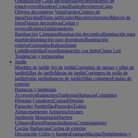
Organización
Cajas decorativas
Percheros
Burros de
ropa
Joyeros
Biombos
Cestas
Baúles
Revisteros
Cajas
Objetos decorativos
Velas
Faroles
Centros de
mesa
Navidad
Flores artificiales
Maceteros
Jarrones
Marcos de
fotos
Figuras decorativas
Cajitas y
joyeros
Relojes
Ambientadores
Iluminación
Lámparas
Iluminación decorativa
Iluminación para
muebles
Iluminación para dormitorio
Iluminación
exterior
Guirnaldas
Balizas
Smart
Light
Bombillas
Focos
Iluminación con rieles
Cintas Led
Tendencias y temporadas
Jardín
Muebles de jardín
Set de jardín
Conjuntos de mesas y sillas de
jardín
Sillas de jardín
Mesas de jardín
Conjuntos de sofás de
jardín
Sofás jardín
Bancos de jardín
Sillas colgantes
Estufas de
exterior
Hamacas y tumbonas
Accesorios
Balancines
Tumbonas
Hamacas
Columpios
Pérgolas
Cenadores
Carpas
Pérgolas
Parasoles
Sombrillas
Parasoles
Toldos
Almacenamiento
Armarios
Arcones
Jardinería
Maquinaria
Huertos
Urbanos
Riego
Plantas
Jardineras
Compostadores
Cocina
Barbacoas
Cocina de exterior
Decoración
Grifos y fuentes
Estatuas
Macetas
Termómetros y