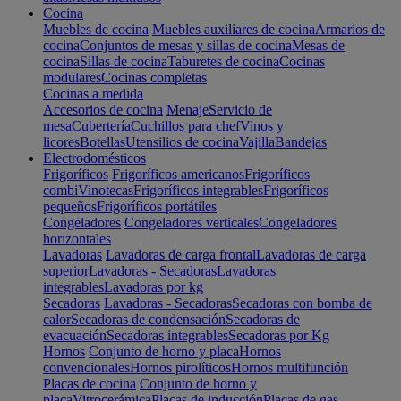
Cocina
Muebles de cocina
Muebles auxiliares de cocina
Armarios de
cocina
Conjuntos de mesas y sillas de cocina
Mesas de
cocina
Sillas de cocina
Taburetes de cocina
Cocinas
modulares
Cocinas completas
Cocinas a medida
Accesorios de cocina
Menaje
Servicio de
mesa
Cubertería
Cuchillos para chef
Vinos y
licores
Botellas
Utensilios de cocina
Vajilla
Bandejas
Electrodomésticos
Frigoríficos
Frigoríficos americanos
Frigoríficos
combi
Vinotecas
Frigoríficos integrables
Frigoríficos
pequeños
Frigoríficos portátiles
Congeladores
Congeladores verticales
Congeladores
horizontales
Lavadoras
Lavadoras de carga frontal
Lavadoras de carga
superior
Lavadoras - Secadoras
Lavadoras
integrables
Lavadoras por kg
Secadoras
Lavadoras - Secadoras
Secadoras con bomba de
calor
Secadoras de condensación
Secadoras de
evacuación
Secadoras integrables
Secadoras por Kg
Hornos
Conjunto de horno y placa
Hornos
convencionales
Hornos pirolíticos
Hornos multifunción
Placas de cocina
Conjunto de horno y
placa
Vitrocerámica
Placas de inducción
Placas de gas