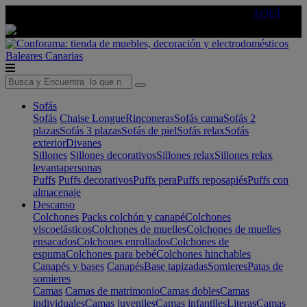
🔵Cambia tu electro con
-10% EXTRA
de descuento ☑️
AQUÍ
Baleares
Canarias
Sofás
Sofás
Chaise Longue
Rinconeras
Sofás cama
Sofás 2
plazas
Sofás 3 plazas
Sofás de piel
Sofás relax
Sofás
exterior
Divanes
Sillones
Sillones decorativos
Sillones relax
Sillones relax
levantapersonas
Puffs
Puffs decorativos
Puffs pera
Puffs reposapiés
Puffs con
almacenaje
Descanso
Colchones
Packs colchón y canapé
Colchones
viscoelásticos
Colchones de muelles
Colchones de muelles
ensacados
Colchones enrollados
Colchones de
espuma
Colchones para bebé
Colchones hinchables
Canapés y bases
Canapés
Base tapizadas
Somieres
Patas de
somieres
Camas
Camas de matrimonio
Camas dobles
Camas
individuales
Camas juveniles
Camas infantiles
Literas
Camas