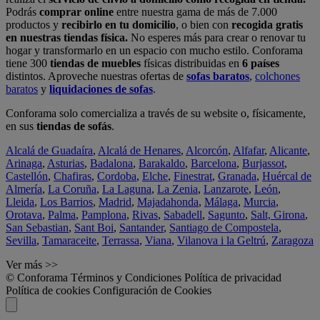
Podrás
comprar online
entre nuestra gama de más de 7.000
productos y
recibirlo en tu domicilio
, o bien con
recogida gratis
en nuestras tiendas física.
No esperes más para crear o renovar tu
hogar y transformarlo en un espacio con mucho estilo. Conforama
tiene 300
tiendas de muebles
físicas distribuidas en
6 países
distintos. Aproveche nuestras ofertas de
sofas baratos
,
colchones
baratos
y
liquidaciones de sofas
.
Conforama solo comercializa a través de su website o, físicamente,
en sus
tiendas de sofás
.
Alcalá de Guadaíra
,
Alcalá de Henares
,
Alcorcón
,
Alfafar
,
Alicante
,
Arinaga
,
Asturias
,
Badalona
,
Barakaldo
,
Barcelona
,
Burjassot
,
Castellón
,
Chafiras
,
Cordoba
,
Elche
,
Finestrat
,
Granada
,
Huércal de
Almería
,
La Coruña
,
La Laguna
,
La Zenia
,
Lanzarote
,
León
,
Lleida
,
Los Barrios
,
Madrid
,
Majadahonda
,
Málaga
,
Murcia
,
Orotava
,
Palma
,
Pamplona
,
Rivas
,
Sabadell
,
Sagunto
,
Salt, Girona
,
San Sebastian
,
Sant Boi
,
Santander
,
Santiago de Compostela
,
Sevilla
,
Tamaraceite
,
Terrassa
,
Viana
,
Vilanova i la Geltrú
,
Zaragoza
Ver más >>
© Conforama
Términos y Condiciones
Política de privacidad
Política de cookies
Configuración de Cookies