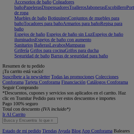
Accesorios de baño
Colgadores
baño
Papeleras
Dispensadores
Toalleros
Jaboneras
Escobillero
Port
de ropa
Muebles de baño
Botiquines
Conjuntos de muebles para
baño
Tocadores para baño
Armarios para baño
Repisa para
baño
Espejos de baño
Espejos de baño sin Luz
Espejos de baño
iluminados
Espejos de baño con aumento
Sanitarios
Bañeras
Lavabos
Mamparas
Grifería
Grifos para cocina
Grifos para ducha
Seguridad de baño
Barras de seguridad para baño
Resumen de tu pedido
¡Tu carrito está vacío!
Suscríbete a la newsletter
Todas las promociones
Colecciones
Conforama
Tarjeta Conforama
Financiación
Catálogos Conforama
Seguir Comprando
*Descuentos, cupones y servicios son aplicados en el carrito. Haz
clic en Tramitar Pedido para ver estos descuentos e importes
Pago 100% seguro
Total con descuento
(IVA incluido*)
Ir Al Carrito
Estado de mi pedido
Tiendas
Ayuda
Blog
App Conforama
Baleares