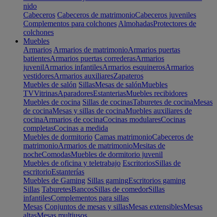
nido
Cabeceros
Cabeceros de matrimonio
Cabeceros juveniles
Complementos para colchones
Almohadas
Protectores de
colchones
Muebles
Armarios
Armarios de matrimonio
Armarios puertas
batientes
Armarios puertas correderas
Armarios
juvenil
Armarios infantiles
Armarios esquineros
Armarios
vestidores
Armarios auxiliares
Zapateros
Muebles de salón
Sillas
Mesas de salón
Muebles
TV
Vitrinas
Aparadores
Estanterias
Muebles recibidores
Muebles de cocina
Sillas de cocinas
Taburetes de cocina
Mesas
de cocina
Mesas y sillas de cocina
Muebles auxiliares de
cocina
Armarios de cocina
Cocinas modulares
Cocinas
completas
Cocinas a medida
Muebles de dormitorio
Camas matrimonio
Cabeceros de
matrimonio
Armarios de matrimonio
Mesitas de
noche
Comodas
Muebles de dormitorio juvenil
Muebles de oficina y teletrabajo
Escritorios
Sillas de
escritorio
Estanterías
Muebles de Gaming
Sillas gaming
Escritorios gaming
Sillas
Taburetes
Bancos
Sillas de comedor
Sillas
infantiles
Complementos para sillas
Mesas
Conjuntos de mesas y sillas
Mesas extensibles
Mesas
altas
Mesas multiusos