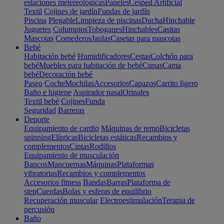
estaciones metereológicas
Paneles
Cesped Artificial
Textil
Cojines de jardín
Fundas de jardín
Piscina
Plegable
Limpieza de piscinas
Ducha
Hinchable
Juguetes
Columpios
Toboganes
Hinchables
Casitas
Mascotas
Comederos
Jaulas
Casetas para mascotas
Bebé
Habitación bebé
Humidificadores
Cestas
Colchón para
bebé
Muebles para habitación de bebé
Cunas
Cama
bebé
Decoración bebé
Paseo
Coche
Mochilas
Accesorios
Capazos
Carrito ligero
Baño e higiene
Aspirador nasal
Orinales
Textil bebé
Cojines
Funda
Seguridad
Barreras
Deporte
Equipamiento de cardio
Máquinas de remo
Bicicletas
spinning
Elípticas
Bicicletas estáticas
Recambios y
complementos
Cintas
Rodillos
Equipamiento de musculación
Bancos
Mancuernas
Máquinas
Plataformas
vibratorias
Recambios y complementos
Accesorios fitness
Bandas
Barras
Plataforma de
step
Cuerdas
Bolas y esferas de equilibrio
Recuperación muscular
Electroestimulación
Terapia de
percusión
Baño