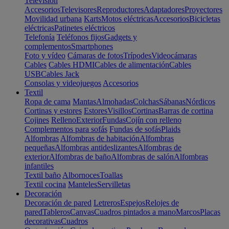
Televisión
Accesorios
Televisores
Reproductores
Adaptadores
Proyectores
Movilidad urbana
Karts
Motos eléctricas
Accesorios
Bicicletas
eléctricas
Patinetes eléctricos
Telefonía
Teléfonos fijos
Gadgets y
complementos
Smartphones
Foto y vídeo
Cámaras de fotos
Trípodes
Videocámaras
Cables
Cables HDMI
Cables de alimentación
Cables
USB
Cables Jack
Consolas y videojuegos
Accesorios
Textil
Ropa de cama
Mantas
Almohadas
Colchas
Sábanas
Nórdicos
Cortinas y estores
Estores
Visillos
Cortinas
Barras de cortina
Cojines
Relleno
Exterior
Fundas
Cojín con relleno
Complementos para sofás
Fundas de sofás
Plaids
Alfombras
Alfombras de habitación
Alfombras
pequeñas
Alfombras antideslizantes
Alfombras de
exterior
Alfombras de baño
Alfombras de salón
Alfombras
infantiles
Textil baño
Albornoces
Toallas
Textil cocina
Manteles
Servilletas
Decoración
Decoración de pared
Letreros
Espejos
Relojes de
pared
Tableros
Canvas
Cuadros pintados a mano
Marcos
Placas
decorativas
Cuadros