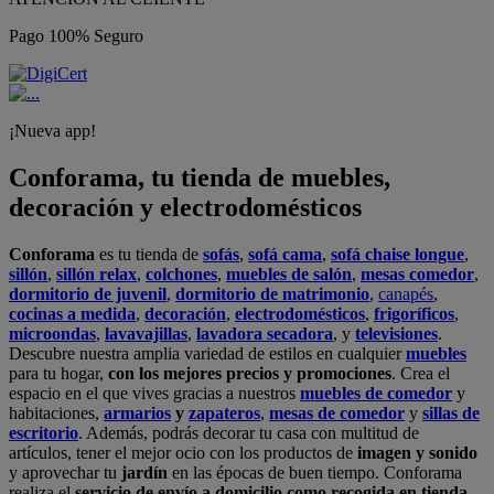
Pago 100% Seguro
¡Nueva app!
Conforama, tu tienda de muebles,
decoración y electrodomésticos
Conforama
es tu tienda de
sofás
,
sofá cama
,
sofá chaise longue
,
sillón
,
sillón relax
,
colchones
,
muebles de salón
,
mesas comedor
,
dormitorio de juvenil
,
dormitorio de matrimonio
,
canapés
,
cocinas a medida
,
decoración
,
electrodomésticos
,
frigoríficos
,
microondas
,
lavavajillas
,
lavadora secadora
, y
televisiones
.
Descubre nuestra amplia variedad de estilos en cualquier
muebles
para tu hogar,
con los mejores precios y promociones
. Crea el
espacio en el que vives gracias a nuestros
muebles de comedor
y
habitaciones,
armarios
y
zapateros
,
mesas de comedor
y
sillas de
escritorio
. Además, podrás decorar tu casa con multitud de
artículos, tener el mejor ocio con los productos de
imagen y sonido
y aprovechar tu
jardín
en las épocas de buen tiempo. Conforama
realiza el
servicio de envío a domicilio como recogida en tienda.