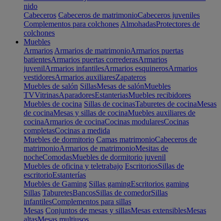
nido
Cabeceros
Cabeceros de matrimonio
Cabeceros juveniles
Complementos para colchones
Almohadas
Protectores de
colchones
Muebles
Armarios
Armarios de matrimonio
Armarios puertas
batientes
Armarios puertas correderas
Armarios
juvenil
Armarios infantiles
Armarios esquineros
Armarios
vestidores
Armarios auxiliares
Zapateros
Muebles de salón
Sillas
Mesas de salón
Muebles
TV
Vitrinas
Aparadores
Estanterias
Muebles recibidores
Muebles de cocina
Sillas de cocinas
Taburetes de cocina
Mesas
de cocina
Mesas y sillas de cocina
Muebles auxiliares de
cocina
Armarios de cocina
Cocinas modulares
Cocinas
completas
Cocinas a medida
Muebles de dormitorio
Camas matrimonio
Cabeceros de
matrimonio
Armarios de matrimonio
Mesitas de
noche
Comodas
Muebles de dormitorio juvenil
Muebles de oficina y teletrabajo
Escritorios
Sillas de
escritorio
Estanterías
Muebles de Gaming
Sillas gaming
Escritorios gaming
Sillas
Taburetes
Bancos
Sillas de comedor
Sillas
infantiles
Complementos para sillas
Mesas
Conjuntos de mesas y sillas
Mesas extensibles
Mesas
altas
Mesas multiusos