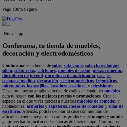
Pago 100% Seguro
¡Nueva app!
Conforama, tu tienda de muebles,
decoración y electrodomésticos
Conforama
es tu tienda de
sofás
,
sofá cama
,
sofá chaise longue
,
sillón
,
sillón relax
,
colchones
,
muebles de salón
,
mesas comedor
,
dormitorio de juvenil
,
dormitorio de matrimonio
,
canapés
,
cocinas a medida
,
decoración
,
electrodomésticos
,
frigoríficos
,
microondas
,
lavavajillas
,
lavadora secadora
, y
televisiones
.
Descubre nuestra amplia variedad de estilos en cualquier
muebles
para tu hogar,
con los mejores precios y promociones
. Crea el
espacio en el que vives gracias a nuestros
muebles de comedor
y
habitaciones,
armarios
y
zapateros
,
mesas de comedor
y
sillas de
escritorio
. Además, podrás decorar tu casa con multitud de
artículos, tener el mejor ocio con los productos de
imagen y sonido
y aprovechar tu
jardín
en las épocas de buen tiempo. Conforama
realiza el
servicio de envío a domicilio como recogida en tienda.