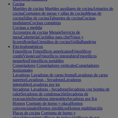
Cocina
Muebles de cocina
Muebles auxiliares de cocina
Armarios de
cocina
Conjuntos de mesas y sillas de cocina
Mesas de
cocina
Sillas de cocina
Taburetes de cocina
Cocinas
modulares
Cocinas completas
Cocinas a medida
Accesorios de cocina
Menaje
Servicio de
mesa
Cubertería
Cuchillos para chef
Vinos y
licores
Botellas
Utensilios de cocina
Vajilla
Bandejas
Electrodomésticos
Frigoríficos
Frigoríficos americanos
Frigoríficos
combi
Vinotecas
Frigoríficos integrables
Frigoríficos
pequeños
Frigoríficos portátiles
Congeladores
Congeladores verticales
Congeladores
horizontales
Lavadoras
Lavadoras de carga frontal
Lavadoras de carga
superior
Lavadoras - Secadoras
Lavadoras
integrables
Lavadoras por kg
Secadoras
Lavadoras - Secadoras
Secadoras con bomba de
calor
Secadoras de condensación
Secadoras de
evacuación
Secadoras integrables
Secadoras por Kg
Hornos
Conjunto de horno y placa
Hornos
convencionales
Hornos pirolíticos
Hornos multifunción
Placas de cocina
Conjunto de horno y
placa
Vitrocerámica
Placas de inducción
Placas de gas