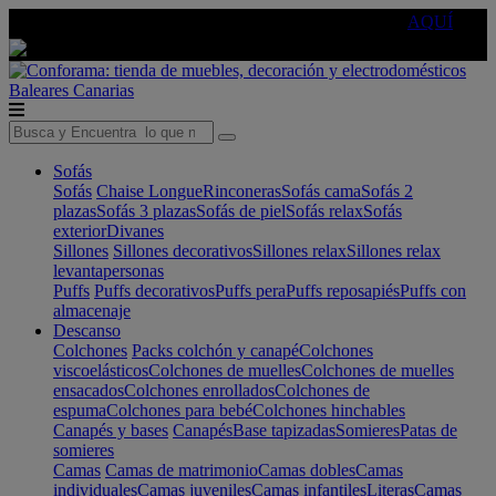
🔵Cambia tu electro con
-10% EXTRA
de descuento ☑️
AQUÍ
Baleares
Canarias
Sofás
Sofás
Chaise Longue
Rinconeras
Sofás cama
Sofás 2
plazas
Sofás 3 plazas
Sofás de piel
Sofás relax
Sofás
exterior
Divanes
Sillones
Sillones decorativos
Sillones relax
Sillones relax
levantapersonas
Puffs
Puffs decorativos
Puffs pera
Puffs reposapiés
Puffs con
almacenaje
Descanso
Colchones
Packs colchón y canapé
Colchones
viscoelásticos
Colchones de muelles
Colchones de muelles
ensacados
Colchones enrollados
Colchones de
espuma
Colchones para bebé
Colchones hinchables
Canapés y bases
Canapés
Base tapizadas
Somieres
Patas de
somieres
Camas
Camas de matrimonio
Camas dobles
Camas
individuales
Camas juveniles
Camas infantiles
Literas
Camas