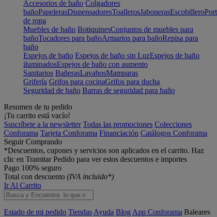
Accesorios de baño
Colgadores
baño
Papeleras
Dispensadores
Toalleros
Jaboneras
Escobillero
Port
de ropa
Muebles de baño
Botiquines
Conjuntos de muebles para
baño
Tocadores para baño
Armarios para baño
Repisa para
baño
Espejos de baño
Espejos de baño sin Luz
Espejos de baño
iluminados
Espejos de baño con aumento
Sanitarios
Bañeras
Lavabos
Mamparas
Grifería
Grifos para cocina
Grifos para ducha
Seguridad de baño
Barras de seguridad para baño
Resumen de tu pedido
¡Tu carrito está vacío!
Suscríbete a la newsletter
Todas las promociones
Colecciones
Conforama
Tarjeta Conforama
Financiación
Catálogos Conforama
Seguir Comprando
*Descuentos, cupones y servicios son aplicados en el carrito. Haz
clic en Tramitar Pedido para ver estos descuentos e importes
Pago 100% seguro
Total con descuento
(IVA incluido*)
Ir Al Carrito
Estado de mi pedido
Tiendas
Ayuda
Blog
App Conforama
Baleares