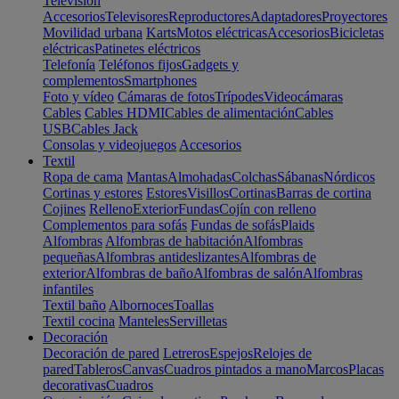
Televisión
Accesorios
Televisores
Reproductores
Adaptadores
Proyectores
Movilidad urbana
Karts
Motos eléctricas
Accesorios
Bicicletas
eléctricas
Patinetes eléctricos
Telefonía
Teléfonos fijos
Gadgets y
complementos
Smartphones
Foto y vídeo
Cámaras de fotos
Trípodes
Videocámaras
Cables
Cables HDMI
Cables de alimentación
Cables
USB
Cables Jack
Consolas y videojuegos
Accesorios
Textil
Ropa de cama
Mantas
Almohadas
Colchas
Sábanas
Nórdicos
Cortinas y estores
Estores
Visillos
Cortinas
Barras de cortina
Cojines
Relleno
Exterior
Fundas
Cojín con relleno
Complementos para sofás
Fundas de sofás
Plaids
Alfombras
Alfombras de habitación
Alfombras
pequeñas
Alfombras antideslizantes
Alfombras de
exterior
Alfombras de baño
Alfombras de salón
Alfombras
infantiles
Textil baño
Albornoces
Toallas
Textil cocina
Manteles
Servilletas
Decoración
Decoración de pared
Letreros
Espejos
Relojes de
pared
Tableros
Canvas
Cuadros pintados a mano
Marcos
Placas
decorativas
Cuadros