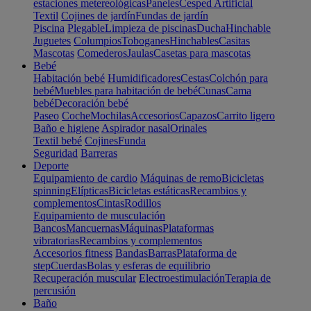
estaciones metereológicas
Paneles
Cesped Artificial
Textil
Cojines de jardín
Fundas de jardín
Piscina
Plegable
Limpieza de piscinas
Ducha
Hinchable
Juguetes
Columpios
Toboganes
Hinchables
Casitas
Mascotas
Comederos
Jaulas
Casetas para mascotas
Bebé
Habitación bebé
Humidificadores
Cestas
Colchón para
bebé
Muebles para habitación de bebé
Cunas
Cama
bebé
Decoración bebé
Paseo
Coche
Mochilas
Accesorios
Capazos
Carrito ligero
Baño e higiene
Aspirador nasal
Orinales
Textil bebé
Cojines
Funda
Seguridad
Barreras
Deporte
Equipamiento de cardio
Máquinas de remo
Bicicletas
spinning
Elípticas
Bicicletas estáticas
Recambios y
complementos
Cintas
Rodillos
Equipamiento de musculación
Bancos
Mancuernas
Máquinas
Plataformas
vibratorias
Recambios y complementos
Accesorios fitness
Bandas
Barras
Plataforma de
step
Cuerdas
Bolas y esferas de equilibrio
Recuperación muscular
Electroestimulación
Terapia de
percusión
Baño