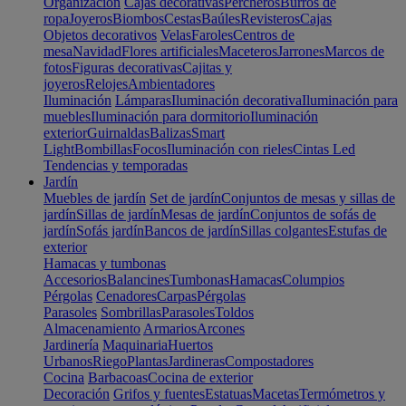
Organización
Cajas decorativas
Percheros
Burros de
ropa
Joyeros
Biombos
Cestas
Baúles
Revisteros
Cajas
Objetos decorativos
Velas
Faroles
Centros de
mesa
Navidad
Flores artificiales
Maceteros
Jarrones
Marcos de
fotos
Figuras decorativas
Cajitas y
joyeros
Relojes
Ambientadores
Iluminación
Lámparas
Iluminación decorativa
Iluminación para
muebles
Iluminación para dormitorio
Iluminación
exterior
Guirnaldas
Balizas
Smart
Light
Bombillas
Focos
Iluminación con rieles
Cintas Led
Tendencias y temporadas
Jardín
Muebles de jardín
Set de jardín
Conjuntos de mesas y sillas de
jardín
Sillas de jardín
Mesas de jardín
Conjuntos de sofás de
jardín
Sofás jardín
Bancos de jardín
Sillas colgantes
Estufas de
exterior
Hamacas y tumbonas
Accesorios
Balancines
Tumbonas
Hamacas
Columpios
Pérgolas
Cenadores
Carpas
Pérgolas
Parasoles
Sombrillas
Parasoles
Toldos
Almacenamiento
Armarios
Arcones
Jardinería
Maquinaria
Huertos
Urbanos
Riego
Plantas
Jardineras
Compostadores
Cocina
Barbacoas
Cocina de exterior
Decoración
Grifos y fuentes
Estatuas
Macetas
Termómetros y