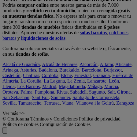
Podrás
comprar online
entre nuestra gama de más de 7.000
productos y
recibirlo en tu domicilio
, o bien con
recogida gratis
en nuestras tiendas física.
No esperes más para crear o renovar tu
hogar y transformarlo en un espacio con mucho estilo. Conforama
tiene 300
tiendas de muebles
físicas distribuidas en
6 países
distintos. Aproveche nuestras ofertas de
sofas baratos
,
colchones
baratos
y
liquidaciones de sofas
.
Conforama solo comercializa a través de su website o, físicamente,
en sus
tiendas de sofás
.
Alcalá de Guadaíra
,
Alcalá de Henares
,
Alcorcón
,
Alfafar
,
Alicante
,
Arinaga
,
Asturias
,
Badalona
,
Barakaldo
,
Barcelona
,
Burjassot
,
Castellón
,
Chafiras
,
Cordoba
,
Elche
,
Finestrat
,
Granada
,
Huércal de
Almería
,
La Coruña
,
La Laguna
,
La Zenia
,
Lanzarote
,
León
,
Lleida
,
Los Barrios
,
Madrid
,
Majadahonda
,
Málaga
,
Murcia
,
Orotava
,
Palma
,
Pamplona
,
Rivas
,
Sabadell
,
Sagunto
,
Salt, Girona
,
San Sebastian
,
Sant Boi
,
Santander
,
Santiago de Compostela
,
Sevilla
,
Tamaraceite
,
Terrassa
,
Viana
,
Vilanova i la Geltrú
,
Zaragoza
Ver más >>
© Conforama
Términos y Condiciones
Política de privacidad
Política de cookies
Configuración de Cookies