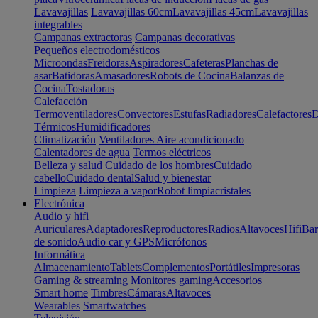
Lavavajillas
Lavavajillas 60cm
Lavavajillas 45cm
Lavavajillas
integrables
Campanas extractoras
Campanas decorativas
Pequeños electrodomésticos
Microondas
Freidoras
Aspiradores
Cafeteras
Planchas de
asar
Batidoras
Amasadores
Robots de Cocina
Balanzas de
Cocina
Tostadoras
Calefacción
Termoventiladores
Convectores
Estufas
Radiadores
Calefactores
D
Térmicos
Humidificadores
Climatización
Ventiladores
Aire acondicionado
Calentadores de agua
Termos eléctricos
Belleza y salud
Cuidado de los hombres
Cuidado
cabello
Cuidado dental
Salud y bienestar
Limpieza
Limpieza a vapor
Robot limpiacristales
Electrónica
Audio y hifi
Auriculares
Adaptadores
Reproductores
Radios
Altavoces
Hifi
Bar
de sonido
Audio car y GPS
Micrófonos
Informática
Almacenamiento
Tablets
Complementos
Portátiles
Impresoras
Gaming & streaming
Monitores gaming
Accesorios
Smart home
Timbres
Cámaras
Altavoces
Wearables
Smartwatches