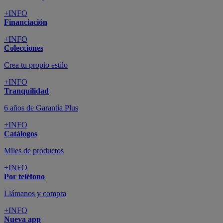
+INFO
Financiación
+INFO
Colecciones
Crea tu propio estilo
+INFO
Tranquilidad
6 años de Garantía Plus
+INFO
Catálogos
Miles de productos
+INFO
Por teléfono
Llámanos y compra
+INFO
Nueva app