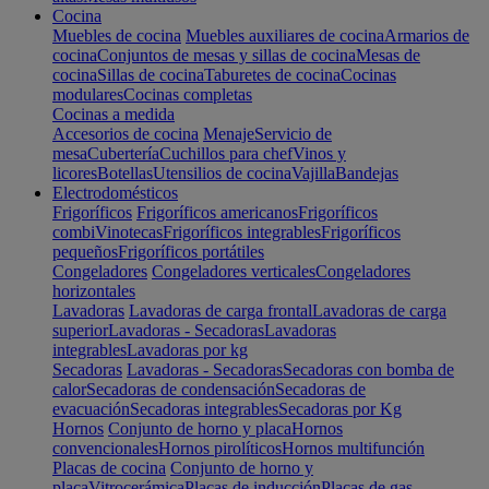
Cocina
Muebles de cocina
Muebles auxiliares de cocina
Armarios de
cocina
Conjuntos de mesas y sillas de cocina
Mesas de
cocina
Sillas de cocina
Taburetes de cocina
Cocinas
modulares
Cocinas completas
Cocinas a medida
Accesorios de cocina
Menaje
Servicio de
mesa
Cubertería
Cuchillos para chef
Vinos y
licores
Botellas
Utensilios de cocina
Vajilla
Bandejas
Electrodomésticos
Frigoríficos
Frigoríficos americanos
Frigoríficos
combi
Vinotecas
Frigoríficos integrables
Frigoríficos
pequeños
Frigoríficos portátiles
Congeladores
Congeladores verticales
Congeladores
horizontales
Lavadoras
Lavadoras de carga frontal
Lavadoras de carga
superior
Lavadoras - Secadoras
Lavadoras
integrables
Lavadoras por kg
Secadoras
Lavadoras - Secadoras
Secadoras con bomba de
calor
Secadoras de condensación
Secadoras de
evacuación
Secadoras integrables
Secadoras por Kg
Hornos
Conjunto de horno y placa
Hornos
convencionales
Hornos pirolíticos
Hornos multifunción
Placas de cocina
Conjunto de horno y
placa
Vitrocerámica
Placas de inducción
Placas de gas