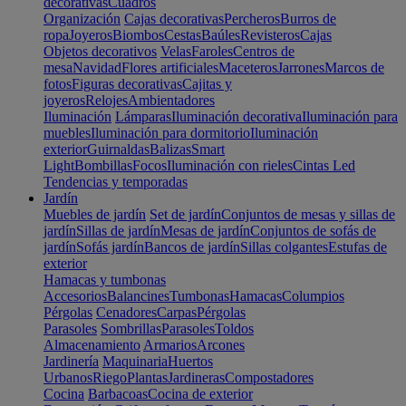
decorativas
Cuadros
Organización
Cajas decorativas
Percheros
Burros de
ropa
Joyeros
Biombos
Cestas
Baúles
Revisteros
Cajas
Objetos decorativos
Velas
Faroles
Centros de
mesa
Navidad
Flores artificiales
Maceteros
Jarrones
Marcos de
fotos
Figuras decorativas
Cajitas y
joyeros
Relojes
Ambientadores
Iluminación
Lámparas
Iluminación decorativa
Iluminación para
muebles
Iluminación para dormitorio
Iluminación
exterior
Guirnaldas
Balizas
Smart
Light
Bombillas
Focos
Iluminación con rieles
Cintas Led
Tendencias y temporadas
Jardín
Muebles de jardín
Set de jardín
Conjuntos de mesas y sillas de
jardín
Sillas de jardín
Mesas de jardín
Conjuntos de sofás de
jardín
Sofás jardín
Bancos de jardín
Sillas colgantes
Estufas de
exterior
Hamacas y tumbonas
Accesorios
Balancines
Tumbonas
Hamacas
Columpios
Pérgolas
Cenadores
Carpas
Pérgolas
Parasoles
Sombrillas
Parasoles
Toldos
Almacenamiento
Armarios
Arcones
Jardinería
Maquinaria
Huertos
Urbanos
Riego
Plantas
Jardineras
Compostadores
Cocina
Barbacoas
Cocina de exterior