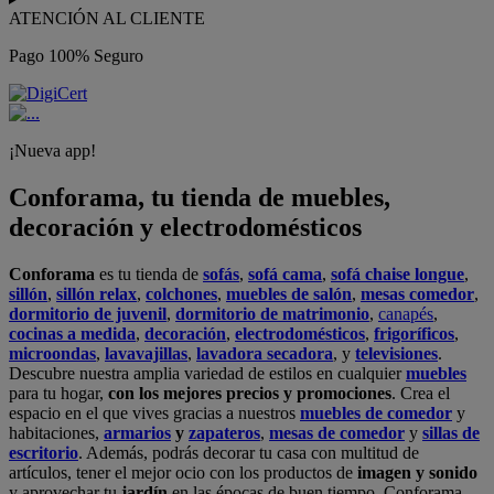
ATENCIÓN AL CLIENTE
Pago 100% Seguro
¡Nueva app!
Conforama, tu tienda de muebles,
decoración y electrodomésticos
Conforama
es tu tienda de
sofás
,
sofá cama
,
sofá chaise longue
,
sillón
,
sillón relax
,
colchones
,
muebles de salón
,
mesas comedor
,
dormitorio de juvenil
,
dormitorio de matrimonio
,
canapés
,
cocinas a medida
,
decoración
,
electrodomésticos
,
frigoríficos
,
microondas
,
lavavajillas
,
lavadora secadora
, y
televisiones
.
Descubre nuestra amplia variedad de estilos en cualquier
muebles
para tu hogar,
con los mejores precios y promociones
. Crea el
espacio en el que vives gracias a nuestros
muebles de comedor
y
habitaciones,
armarios
y
zapateros
,
mesas de comedor
y
sillas de
escritorio
. Además, podrás decorar tu casa con multitud de
artículos, tener el mejor ocio con los productos de
imagen y sonido
y aprovechar tu
jardín
en las épocas de buen tiempo. Conforama