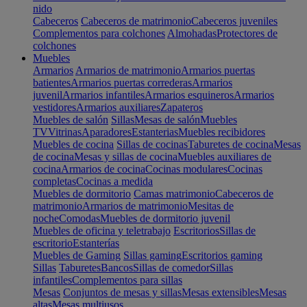
nido
Cabeceros
Cabeceros de matrimonio
Cabeceros juveniles
Complementos para colchones
Almohadas
Protectores de
colchones
Muebles
Armarios
Armarios de matrimonio
Armarios puertas
batientes
Armarios puertas correderas
Armarios
juvenil
Armarios infantiles
Armarios esquineros
Armarios
vestidores
Armarios auxiliares
Zapateros
Muebles de salón
Sillas
Mesas de salón
Muebles
TV
Vitrinas
Aparadores
Estanterias
Muebles recibidores
Muebles de cocina
Sillas de cocinas
Taburetes de cocina
Mesas
de cocina
Mesas y sillas de cocina
Muebles auxiliares de
cocina
Armarios de cocina
Cocinas modulares
Cocinas
completas
Cocinas a medida
Muebles de dormitorio
Camas matrimonio
Cabeceros de
matrimonio
Armarios de matrimonio
Mesitas de
noche
Comodas
Muebles de dormitorio juvenil
Muebles de oficina y teletrabajo
Escritorios
Sillas de
escritorio
Estanterías
Muebles de Gaming
Sillas gaming
Escritorios gaming
Sillas
Taburetes
Bancos
Sillas de comedor
Sillas
infantiles
Complementos para sillas
Mesas
Conjuntos de mesas y sillas
Mesas extensibles
Mesas
altas
Mesas multiusos