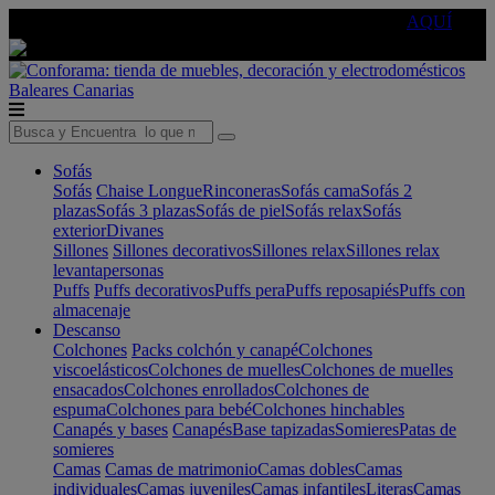
🔵Cambia tu electro con
-10% EXTRA
de descuento ☑️
AQUÍ
Baleares
Canarias
Sofás
Sofás
Chaise Longue
Rinconeras
Sofás cama
Sofás 2
plazas
Sofás 3 plazas
Sofás de piel
Sofás relax
Sofás
exterior
Divanes
Sillones
Sillones decorativos
Sillones relax
Sillones relax
levantapersonas
Puffs
Puffs decorativos
Puffs pera
Puffs reposapiés
Puffs con
almacenaje
Descanso
Colchones
Packs colchón y canapé
Colchones
viscoelásticos
Colchones de muelles
Colchones de muelles
ensacados
Colchones enrollados
Colchones de
espuma
Colchones para bebé
Colchones hinchables
Canapés y bases
Canapés
Base tapizadas
Somieres
Patas de
somieres
Camas
Camas de matrimonio
Camas dobles
Camas
individuales
Camas juveniles
Camas infantiles
Literas
Camas