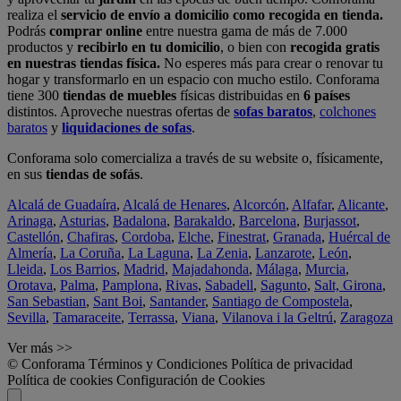
realiza el
servicio de envío a domicilio como recogida en tienda.
Podrás
comprar online
entre nuestra gama de más de 7.000
productos y
recibirlo en tu domicilio
, o bien con
recogida gratis
en nuestras tiendas física.
No esperes más para crear o renovar tu
hogar y transformarlo en un espacio con mucho estilo. Conforama
tiene 300
tiendas de muebles
físicas distribuidas en
6 países
distintos. Aproveche nuestras ofertas de
sofas baratos
,
colchones
baratos
y
liquidaciones de sofas
.
Conforama solo comercializa a través de su website o, físicamente,
en sus
tiendas de sofás
.
Alcalá de Guadaíra
,
Alcalá de Henares
,
Alcorcón
,
Alfafar
,
Alicante
,
Arinaga
,
Asturias
,
Badalona
,
Barakaldo
,
Barcelona
,
Burjassot
,
Castellón
,
Chafiras
,
Cordoba
,
Elche
,
Finestrat
,
Granada
,
Huércal de
Almería
,
La Coruña
,
La Laguna
,
La Zenia
,
Lanzarote
,
León
,
Lleida
,
Los Barrios
,
Madrid
,
Majadahonda
,
Málaga
,
Murcia
,
Orotava
,
Palma
,
Pamplona
,
Rivas
,
Sabadell
,
Sagunto
,
Salt, Girona
,
San Sebastian
,
Sant Boi
,
Santander
,
Santiago de Compostela
,
Sevilla
,
Tamaraceite
,
Terrassa
,
Viana
,
Vilanova i la Geltrú
,
Zaragoza
Ver más >>
© Conforama
Términos y Condiciones
Política de privacidad
Política de cookies
Configuración de Cookies