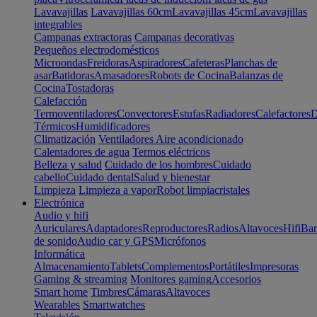
Lavavajillas
Lavavajillas 60cm
Lavavajillas 45cm
Lavavajillas
integrables
Campanas extractoras
Campanas decorativas
Pequeños electrodomésticos
Microondas
Freidoras
Aspiradores
Cafeteras
Planchas de
asar
Batidoras
Amasadores
Robots de Cocina
Balanzas de
Cocina
Tostadoras
Calefacción
Termoventiladores
Convectores
Estufas
Radiadores
Calefactores
D
Térmicos
Humidificadores
Climatización
Ventiladores
Aire acondicionado
Calentadores de agua
Termos eléctricos
Belleza y salud
Cuidado de los hombres
Cuidado
cabello
Cuidado dental
Salud y bienestar
Limpieza
Limpieza a vapor
Robot limpiacristales
Electrónica
Audio y hifi
Auriculares
Adaptadores
Reproductores
Radios
Altavoces
Hifi
Bar
de sonido
Audio car y GPS
Micrófonos
Informática
Almacenamiento
Tablets
Complementos
Portátiles
Impresoras
Gaming & streaming
Monitores gaming
Accesorios
Smart home
Timbres
Cámaras
Altavoces
Wearables
Smartwatches