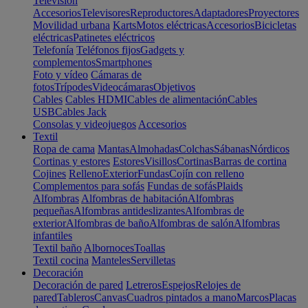
Televisión
Accesorios
Televisores
Reproductores
Adaptadores
Proyectores
Movilidad urbana
Karts
Motos eléctricas
Accesorios
Bicicletas
eléctricas
Patinetes eléctricos
Telefonía
Teléfonos fijos
Gadgets y
complementos
Smartphones
Foto y vídeo
Cámaras de
fotos
Trípodes
Videocámaras
Objetivos
Cables
Cables HDMI
Cables de alimentación
Cables
USB
Cables Jack
Consolas y videojuegos
Accesorios
Textil
Ropa de cama
Mantas
Almohadas
Colchas
Sábanas
Nórdicos
Cortinas y estores
Estores
Visillos
Cortinas
Barras de cortina
Cojines
Relleno
Exterior
Fundas
Cojín con relleno
Complementos para sofás
Fundas de sofás
Plaids
Alfombras
Alfombras de habitación
Alfombras
pequeñas
Alfombras antideslizantes
Alfombras de
exterior
Alfombras de baño
Alfombras de salón
Alfombras
infantiles
Textil baño
Albornoces
Toallas
Textil cocina
Manteles
Servilletas
Decoración
Decoración de pared
Letreros
Espejos
Relojes de
pared
Tableros
Canvas
Cuadros pintados a mano
Marcos
Placas