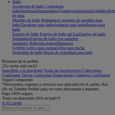
Baño
Accesorios de baño
Colgadores
baño
Papeleras
Dispensadores
Toalleros
Jaboneras
Escobillero
Port
de ropa
Muebles de baño
Botiquines
Conjuntos de muebles para
baño
Tocadores para baño
Armarios para baño
Repisa para
baño
Espejos de baño
Espejos de baño sin Luz
Espejos de baño
iluminados
Espejos de baño con aumento
Sanitarios
Bañeras
Lavabos
Mamparas
Grifería
Grifos para cocina
Grifos para ducha
Seguridad de baño
Barras de seguridad para baño
Resumen de tu pedido
¡Tu carrito está vacío!
Suscríbete a la newsletter
Todas las promociones
Colecciones
Conforama
Tarjeta Conforama
Financiación
Catálogos Conforama
Seguir Comprando
*Descuentos, cupones y servicios son aplicados en el carrito. Haz
clic en Tramitar Pedido para ver estos descuentos e importes
Pago 100% seguro
Total con descuento
(IVA incluido*)
Ir Al Carrito