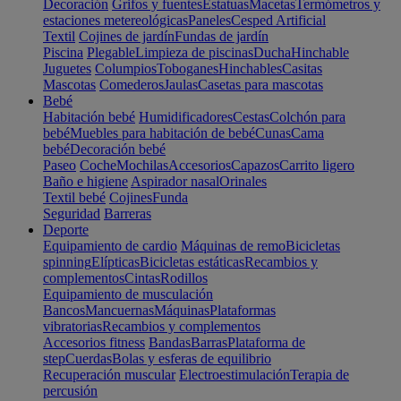
Decoración
Grifos y fuentes
Estatuas
Macetas
Termómetros y
estaciones metereológicas
Paneles
Cesped Artificial
Textil
Cojines de jardín
Fundas de jardín
Piscina
Plegable
Limpieza de piscinas
Ducha
Hinchable
Juguetes
Columpios
Toboganes
Hinchables
Casitas
Mascotas
Comederos
Jaulas
Casetas para mascotas
Bebé
Habitación bebé
Humidificadores
Cestas
Colchón para
bebé
Muebles para habitación de bebé
Cunas
Cama
bebé
Decoración bebé
Paseo
Coche
Mochilas
Accesorios
Capazos
Carrito ligero
Baño e higiene
Aspirador nasal
Orinales
Textil bebé
Cojines
Funda
Seguridad
Barreras
Deporte
Equipamiento de cardio
Máquinas de remo
Bicicletas
spinning
Elípticas
Bicicletas estáticas
Recambios y
complementos
Cintas
Rodillos
Equipamiento de musculación
Bancos
Mancuernas
Máquinas
Plataformas
vibratorias
Recambios y complementos
Accesorios fitness
Bandas
Barras
Plataforma de
step
Cuerdas
Bolas y esferas de equilibrio
Recuperación muscular
Electroestimulación
Terapia de
percusión