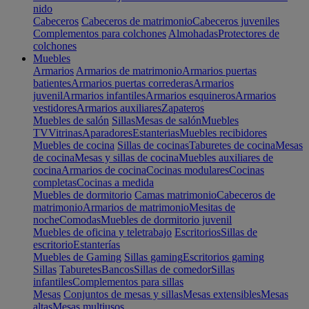
nido
Cabeceros
Cabeceros de matrimonio
Cabeceros juveniles
Complementos para colchones
Almohadas
Protectores de
colchones
Muebles
Armarios
Armarios de matrimonio
Armarios puertas
batientes
Armarios puertas correderas
Armarios
juvenil
Armarios infantiles
Armarios esquineros
Armarios
vestidores
Armarios auxiliares
Zapateros
Muebles de salón
Sillas
Mesas de salón
Muebles
TV
Vitrinas
Aparadores
Estanterias
Muebles recibidores
Muebles de cocina
Sillas de cocinas
Taburetes de cocina
Mesas
de cocina
Mesas y sillas de cocina
Muebles auxiliares de
cocina
Armarios de cocina
Cocinas modulares
Cocinas
completas
Cocinas a medida
Muebles de dormitorio
Camas matrimonio
Cabeceros de
matrimonio
Armarios de matrimonio
Mesitas de
noche
Comodas
Muebles de dormitorio juvenil
Muebles de oficina y teletrabajo
Escritorios
Sillas de
escritorio
Estanterías
Muebles de Gaming
Sillas gaming
Escritorios gaming
Sillas
Taburetes
Bancos
Sillas de comedor
Sillas
infantiles
Complementos para sillas
Mesas
Conjuntos de mesas y sillas
Mesas extensibles
Mesas
altas
Mesas multiusos