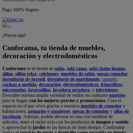
Pago 100% Seguro
¡Nueva app!
Conforama, tu tienda de muebles,
decoración y electrodomésticos
Conforama
es tu tienda de
sofás
,
sofá cama
,
sofá chaise longue
,
sillón
,
sillón relax
,
colchones
,
muebles de salón
,
mesas comedor
,
dormitorio de juvenil
,
dormitorio de matrimonio
,
canapés
,
cocinas a medida
,
decoración
,
electrodomésticos
,
frigoríficos
,
microondas
,
lavavajillas
,
lavadora secadora
, y
televisiones
.
Descubre nuestra amplia variedad de estilos en cualquier
muebles
para tu hogar,
con los mejores precios y promociones
. Crea el
espacio en el que vives gracias a nuestros
muebles de comedor
y
habitaciones,
armarios
y
zapateros
,
mesas de comedor
y
sillas de
escritorio
. Además, podrás decorar tu casa con multitud de
artículos, tener el mejor ocio con los productos de
imagen y sonido
y aprovechar tu
jardín
en las épocas de buen tiempo. Conforama
realiza el
servicio de envío a domicilio como recogida en tienda.