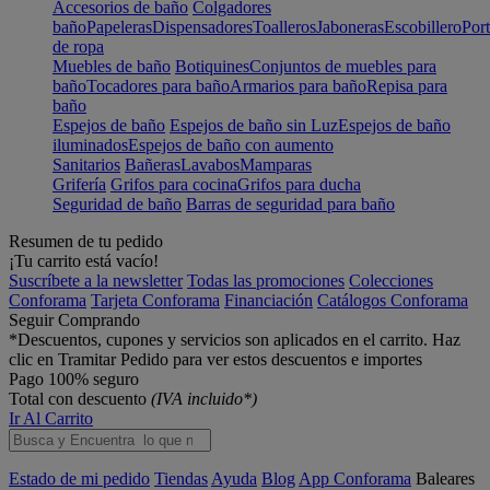
Accesorios de baño
Colgadores
baño
Papeleras
Dispensadores
Toalleros
Jaboneras
Escobillero
Port
de ropa
Muebles de baño
Botiquines
Conjuntos de muebles para
baño
Tocadores para baño
Armarios para baño
Repisa para
baño
Espejos de baño
Espejos de baño sin Luz
Espejos de baño
iluminados
Espejos de baño con aumento
Sanitarios
Bañeras
Lavabos
Mamparas
Grifería
Grifos para cocina
Grifos para ducha
Seguridad de baño
Barras de seguridad para baño
Resumen de tu pedido
¡Tu carrito está vacío!
Suscríbete a la newsletter
Todas las promociones
Colecciones
Conforama
Tarjeta Conforama
Financiación
Catálogos Conforama
Seguir Comprando
*Descuentos, cupones y servicios son aplicados en el carrito. Haz
clic en Tramitar Pedido para ver estos descuentos e importes
Pago 100% seguro
Total con descuento
(IVA incluido*)
Ir Al Carrito
Estado de mi pedido
Tiendas
Ayuda
Blog
App Conforama
Baleares