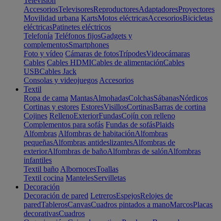
Televisión
Accesorios
Televisores
Reproductores
Adaptadores
Proyectores
Movilidad urbana
Karts
Motos eléctricas
Accesorios
Bicicletas
eléctricas
Patinetes eléctricos
Telefonía
Teléfonos fijos
Gadgets y
complementos
Smartphones
Foto y vídeo
Cámaras de fotos
Trípodes
Videocámaras
Cables
Cables HDMI
Cables de alimentación
Cables
USB
Cables Jack
Consolas y videojuegos
Accesorios
Textil
Ropa de cama
Mantas
Almohadas
Colchas
Sábanas
Nórdicos
Cortinas y estores
Estores
Visillos
Cortinas
Barras de cortina
Cojines
Relleno
Exterior
Fundas
Cojín con relleno
Complementos para sofás
Fundas de sofás
Plaids
Alfombras
Alfombras de habitación
Alfombras
pequeñas
Alfombras antideslizantes
Alfombras de
exterior
Alfombras de baño
Alfombras de salón
Alfombras
infantiles
Textil baño
Albornoces
Toallas
Textil cocina
Manteles
Servilletas
Decoración
Decoración de pared
Letreros
Espejos
Relojes de
pared
Tableros
Canvas
Cuadros pintados a mano
Marcos
Placas
decorativas
Cuadros