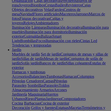
Organización
Cajas decorativas
Percheros
Burros de
ropa
Joyeros
Biombos
Cestas
Baúles
Revisteros
Cajas
Objetos decorativos
Velas
Faroles
Centros de
mesa
Navidad
Flores artificiales
Maceteros
Jarrones
Marcos de
fotos
Figuras decorativas
Cajitas y
joyeros
Relojes
Ambientadores
Iluminación
Lámparas
Iluminación decorativa
Iluminación para
muebles
Iluminación para dormitorio
Iluminación
exterior
Guirnaldas
Balizas
Smart
Light
Bombillas
Focos
Iluminación con rieles
Cintas Led
Tendencias y temporadas
Jardín
Muebles de jardín
Set de jardín
Conjuntos de mesas y sillas de
jardín
Sillas de jardín
Mesas de jardín
Conjuntos de sofás de
jardín
Sofás jardín
Bancos de jardín
Sillas colgantes
Estufas de
exterior
Hamacas y tumbonas
Accesorios
Balancines
Tumbonas
Hamacas
Columpios
Pérgolas
Cenadores
Carpas
Pérgolas
Parasoles
Sombrillas
Parasoles
Toldos
Almacenamiento
Armarios
Arcones
Jardinería
Maquinaria
Huertos
Urbanos
Riego
Plantas
Jardineras
Compostadores
Cocina
Barbacoas
Cocina de exterior
Decoración
Grifos y fuentes
Estatuas
Macetas
Termómetros y