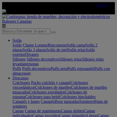
🔵Cambia tu electro con
-10% EXTRA
de descuento ☑️
AQUÍ
Baleares
Canarias
Sofás
Sofás
Chaise Longue
Rinconeras
Sofás cama
Sofás 2
plazas
Sofás 3 plazas
Sofás de piel
Sofás relax
Sofás
exterior
Divanes
Sillones
Sillones decorativos
Sillones relax
Sillones relax
levantapersonas
Puffs
Puffs decorativos
Puffs pera
Puffs reposapiés
Puffs con
almacenaje
Descanso
Colchones
Packs colchón y canapé
Colchones
viscoelásticos
Colchones de muelles
Colchones de muelles
ensacados
Colchones enrollados
Colchones de
espuma
Colchones para bebé
Colchones hinchables
Canapés y bases
Canapés
Base tapizadas
Somieres
Patas de
somieres
Camas
Camas de matrimonio
Camas dobles
Camas
individuales
Camas juveniles
Camas infantiles
Literas
Camas