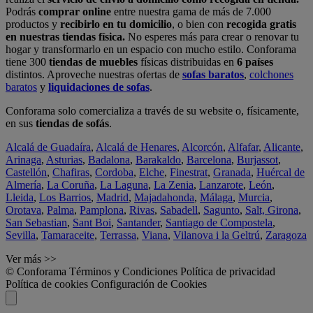
Podrás
comprar online
entre nuestra gama de más de 7.000
productos y
recibirlo en tu domicilio
, o bien con
recogida gratis
en nuestras tiendas física.
No esperes más para crear o renovar tu
hogar y transformarlo en un espacio con mucho estilo. Conforama
tiene 300
tiendas de muebles
físicas distribuidas en
6 países
distintos. Aproveche nuestras ofertas de
sofas baratos
,
colchones
baratos
y
liquidaciones de sofas
.
Conforama solo comercializa a través de su website o, físicamente,
en sus
tiendas de sofás
.
Alcalá de Guadaíra
,
Alcalá de Henares
,
Alcorcón
,
Alfafar
,
Alicante
,
Arinaga
,
Asturias
,
Badalona
,
Barakaldo
,
Barcelona
,
Burjassot
,
Castellón
,
Chafiras
,
Cordoba
,
Elche
,
Finestrat
,
Granada
,
Huércal de
Almería
,
La Coruña
,
La Laguna
,
La Zenia
,
Lanzarote
,
León
,
Lleida
,
Los Barrios
,
Madrid
,
Majadahonda
,
Málaga
,
Murcia
,
Orotava
,
Palma
,
Pamplona
,
Rivas
,
Sabadell
,
Sagunto
,
Salt, Girona
,
San Sebastian
,
Sant Boi
,
Santander
,
Santiago de Compostela
,
Sevilla
,
Tamaraceite
,
Terrassa
,
Viana
,
Vilanova i la Geltrú
,
Zaragoza
Ver más >>
© Conforama
Términos y Condiciones
Política de privacidad
Política de cookies
Configuración de Cookies