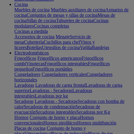
Cocina
Muebles de cocina
Muebles auxiliares de cocina
Armarios de
cocina
Conjuntos de mesas y sillas de cocina
Mesas de
cocina
Sillas de cocina
Taburetes de cocina
Cocinas
modulares
Cocinas completas
Cocinas a medida
Accesorios de cocina
Menaje
Servicio de
mesa
Cubertería
Cuchillos para chef
Vinos y
licores
Botellas
Utensilios de cocina
Vajilla
Bandejas
Electrodomésticos
Frigoríficos
Frigoríficos americanos
Frigoríficos
combi
Vinotecas
Frigoríficos integrables
Frigoríficos
pequeños
Frigoríficos portátiles
Congeladores
Congeladores verticales
Congeladores
horizontales
Lavadoras
Lavadoras de carga frontal
Lavadoras de carga
superior
Lavadoras - Secadoras
Lavadoras
integrables
Lavadoras por kg
Secadoras
Lavadoras - Secadoras
Secadoras con bomba de
calor
Secadoras de condensación
Secadoras de
evacuación
Secadoras integrables
Secadoras por Kg
Hornos
Conjunto de horno y placa
Hornos
convencionales
Hornos pirolíticos
Hornos multifunción
Placas de cocina
Conjunto de horno y
placa
Vitrocerámica
Placas de inducción
Placas de gas