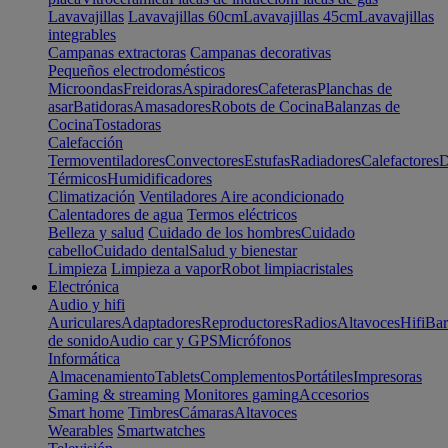
Lavavajillas
Lavavajillas 60cm
Lavavajillas 45cm
Lavavajillas
integrables
Campanas extractoras
Campanas decorativas
Pequeños electrodomésticos
Microondas
Freidoras
Aspiradores
Cafeteras
Planchas de
asar
Batidoras
Amasadores
Robots de Cocina
Balanzas de
Cocina
Tostadoras
Calefacción
Termoventiladores
Convectores
Estufas
Radiadores
Calefactores
D
Térmicos
Humidificadores
Climatización
Ventiladores
Aire acondicionado
Calentadores de agua
Termos eléctricos
Belleza y salud
Cuidado de los hombres
Cuidado
cabello
Cuidado dental
Salud y bienestar
Limpieza
Limpieza a vapor
Robot limpiacristales
Electrónica
Audio y hifi
Auriculares
Adaptadores
Reproductores
Radios
Altavoces
Hifi
Bar
de sonido
Audio car y GPS
Micrófonos
Informática
Almacenamiento
Tablets
Complementos
Portátiles
Impresoras
Gaming & streaming
Monitores gaming
Accesorios
Smart home
Timbres
Cámaras
Altavoces
Wearables
Smartwatches