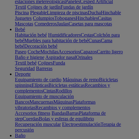
estaciones metereológicas
Paneles
Cesped Artificial
Textil
Cojines de jardín
Fundas de jardín
Piscina
Plegable
Limpieza de piscinas
Ducha
Hinchable
Juguetes
Columpios
Toboganes
Hinchables
Casitas
Mascotas
Comederos
Jaulas
Casetas para mascotas
Bebé
Habitación bebé
Humidificadores
Cestas
Colchón para
bebé
Muebles para habitación de bebé
Cunas
Cama
bebé
Decoración bebé
Paseo
Coche
Mochilas
Accesorios
Capazos
Carrito ligero
Baño e higiene
Aspirador nasal
Orinales
Textil bebé
Cojines
Funda
Seguridad
Barreras
Deporte
Equipamiento de cardio
Máquinas de remo
Bicicletas
spinning
Elípticas
Bicicletas estáticas
Recambios y
complementos
Cintas
Rodillos
Equipamiento de musculación
Bancos
Mancuernas
Máquinas
Plataformas
vibratorias
Recambios y complementos
Accesorios fitness
Bandas
Barras
Plataforma de
step
Cuerdas
Bolas y esferas de equilibrio
Recuperación muscular
Electroestimulación
Terapia de
percusión
Baño