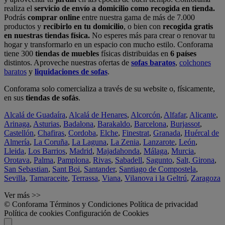
realiza el
servicio de envío a domicilio como recogida en tienda.
Podrás
comprar online
entre nuestra gama de más de 7.000
productos y
recibirlo en tu domicilio
, o bien con
recogida gratis
en nuestras tiendas física.
No esperes más para crear o renovar tu
hogar y transformarlo en un espacio con mucho estilo. Conforama
tiene 300
tiendas de muebles
físicas distribuidas en
6 países
distintos. Aproveche nuestras ofertas de
sofas baratos
,
colchones
baratos
y
liquidaciones de sofas
.
Conforama solo comercializa a través de su website o, físicamente,
en sus
tiendas de sofás
.
Alcalá de Guadaíra
,
Alcalá de Henares
,
Alcorcón
,
Alfafar
,
Alicante
,
Arinaga
,
Asturias
,
Badalona
,
Barakaldo
,
Barcelona
,
Burjassot
,
Castellón
,
Chafiras
,
Cordoba
,
Elche
,
Finestrat
,
Granada
,
Huércal de
Almería
,
La Coruña
,
La Laguna
,
La Zenia
,
Lanzarote
,
León
,
Lleida
,
Los Barrios
,
Madrid
,
Majadahonda
,
Málaga
,
Murcia
,
Orotava
,
Palma
,
Pamplona
,
Rivas
,
Sabadell
,
Sagunto
,
Salt, Girona
,
San Sebastian
,
Sant Boi
,
Santander
,
Santiago de Compostela
,
Sevilla
,
Tamaraceite
,
Terrassa
,
Viana
,
Vilanova i la Geltrú
,
Zaragoza
Ver más >>
© Conforama
Términos y Condiciones
Política de privacidad
Política de cookies
Configuración de Cookies