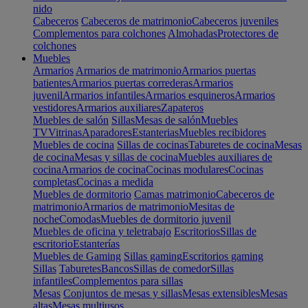
nido
Cabeceros
Cabeceros de matrimonio
Cabeceros juveniles
Complementos para colchones
Almohadas
Protectores de
colchones
Muebles
Armarios
Armarios de matrimonio
Armarios puertas
batientes
Armarios puertas correderas
Armarios
juvenil
Armarios infantiles
Armarios esquineros
Armarios
vestidores
Armarios auxiliares
Zapateros
Muebles de salón
Sillas
Mesas de salón
Muebles
TV
Vitrinas
Aparadores
Estanterias
Muebles recibidores
Muebles de cocina
Sillas de cocinas
Taburetes de cocina
Mesas
de cocina
Mesas y sillas de cocina
Muebles auxiliares de
cocina
Armarios de cocina
Cocinas modulares
Cocinas
completas
Cocinas a medida
Muebles de dormitorio
Camas matrimonio
Cabeceros de
matrimonio
Armarios de matrimonio
Mesitas de
noche
Comodas
Muebles de dormitorio juvenil
Muebles de oficina y teletrabajo
Escritorios
Sillas de
escritorio
Estanterías
Muebles de Gaming
Sillas gaming
Escritorios gaming
Sillas
Taburetes
Bancos
Sillas de comedor
Sillas
infantiles
Complementos para sillas
Mesas
Conjuntos de mesas y sillas
Mesas extensibles
Mesas
altas
Mesas multiusos