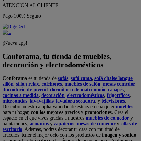
ATENCIÓN AL CLIENTE
Pago 100% Seguro
¡Nueva app!
Conforama, tu tienda de muebles,
decoración y electrodomésticos
Conforama
es tu tienda de
sofás
,
sofá cama
,
sofá chaise longue
,
sillón
,
sillón relax
,
colchones
,
muebles de salón
,
mesas comedor
,
dormitorio de juvenil
,
dormitorio de matrimonio
,
canapés
,
cocinas a medida
,
decoración
,
electrodomésticos
,
frigoríficos
,
microondas
,
lavavajillas
,
lavadora secadora
, y
televisiones
.
Descubre nuestra amplia variedad de estilos en cualquier
muebles
para tu hogar,
con los mejores precios y promociones
. Crea el
espacio en el que vives gracias a nuestros
muebles de comedor
y
habitaciones,
armarios
y
zapateros
,
mesas de comedor
y
sillas de
escritorio
. Además, podrás decorar tu casa con multitud de
artículos, tener el mejor ocio con los productos de
imagen y sonido
y aprovechar tu
jardín
en las épocas de buen tiempo. Conforama