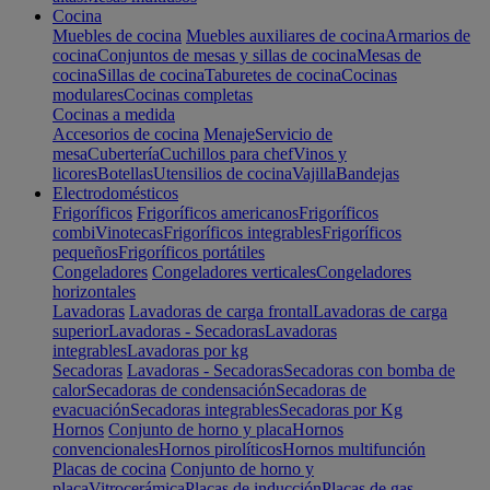
Cocina
Muebles de cocina
Muebles auxiliares de cocina
Armarios de
cocina
Conjuntos de mesas y sillas de cocina
Mesas de
cocina
Sillas de cocina
Taburetes de cocina
Cocinas
modulares
Cocinas completas
Cocinas a medida
Accesorios de cocina
Menaje
Servicio de
mesa
Cubertería
Cuchillos para chef
Vinos y
licores
Botellas
Utensilios de cocina
Vajilla
Bandejas
Electrodomésticos
Frigoríficos
Frigoríficos americanos
Frigoríficos
combi
Vinotecas
Frigoríficos integrables
Frigoríficos
pequeños
Frigoríficos portátiles
Congeladores
Congeladores verticales
Congeladores
horizontales
Lavadoras
Lavadoras de carga frontal
Lavadoras de carga
superior
Lavadoras - Secadoras
Lavadoras
integrables
Lavadoras por kg
Secadoras
Lavadoras - Secadoras
Secadoras con bomba de
calor
Secadoras de condensación
Secadoras de
evacuación
Secadoras integrables
Secadoras por Kg
Hornos
Conjunto de horno y placa
Hornos
convencionales
Hornos pirolíticos
Hornos multifunción
Placas de cocina
Conjunto de horno y
placa
Vitrocerámica
Placas de inducción
Placas de gas