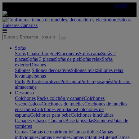
🔵Cambia tu electro con
-10% EXTRA
de descuento ☑️
AQUÍ
Baleares
Canarias
Sofás
Sofás
Chaise Longue
Rinconeras
Sofás cama
Sofás 2
plazas
Sofás 3 plazas
Sofás de piel
Sofás relax
Sofás
exterior
Divanes
Sillones
Sillones decorativos
Sillones relax
Sillones relax
levantapersonas
Puffs
Puffs decorativos
Puffs pera
Puffs reposapiés
Puffs con
almacenaje
Descanso
Colchones
Packs colchón y canapé
Colchones
viscoelásticos
Colchones de muelles
Colchones de muelles
ensacados
Colchones enrollados
Colchones de
espuma
Colchones para bebé
Colchones hinchables
Canapés y bases
Canapés
Base tapizadas
Somieres
Patas de
somieres
Camas
Camas de matrimonio
Camas dobles
Camas
individuales
Camas juveniles
Camas infantiles
Literas
Camas