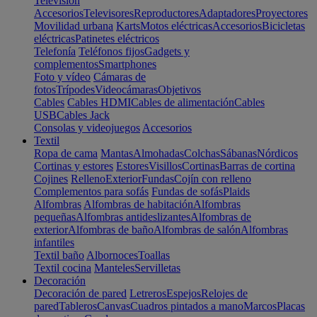
Televisión
Accesorios
Televisores
Reproductores
Adaptadores
Proyectores
Movilidad urbana
Karts
Motos eléctricas
Accesorios
Bicicletas
eléctricas
Patinetes eléctricos
Telefonía
Teléfonos fijos
Gadgets y
complementos
Smartphones
Foto y vídeo
Cámaras de
fotos
Trípodes
Videocámaras
Objetivos
Cables
Cables HDMI
Cables de alimentación
Cables
USB
Cables Jack
Consolas y videojuegos
Accesorios
Textil
Ropa de cama
Mantas
Almohadas
Colchas
Sábanas
Nórdicos
Cortinas y estores
Estores
Visillos
Cortinas
Barras de cortina
Cojines
Relleno
Exterior
Fundas
Cojín con relleno
Complementos para sofás
Fundas de sofás
Plaids
Alfombras
Alfombras de habitación
Alfombras
pequeñas
Alfombras antideslizantes
Alfombras de
exterior
Alfombras de baño
Alfombras de salón
Alfombras
infantiles
Textil baño
Albornoces
Toallas
Textil cocina
Manteles
Servilletas
Decoración
Decoración de pared
Letreros
Espejos
Relojes de
pared
Tableros
Canvas
Cuadros pintados a mano
Marcos
Placas