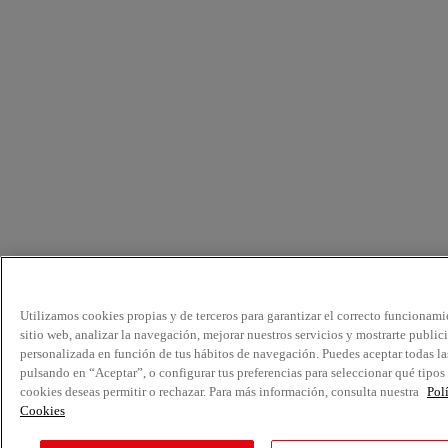
Utilizamos cookies propias y de terceros para garantizar el correcto funcionami
sitio web, analizar la navegación, mejorar nuestros servicios y mostrarte public
personalizada en función de tus hábitos de navegación. Puedes aceptar todas la
pulsando en “Aceptar”, o configurar tus preferencias para seleccionar qué tipos
cookies deseas permitir o rechazar. Para más información, consulta nuestra
Pol
Cookies