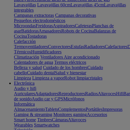
Lavavajillas
Lavavajillas 60cm
Lavavajillas 45cm
Lavavajillas
integrables
Campanas extractoras
Campanas decorativas
Pequeños electrodomésticos
Microondas
Freidoras
Aspiradores
Cafeteras
Planchas de
asar
Batidoras
Amasadores
Robots de Cocina
Balanzas de
Cocina
Tostadoras
Calefacción
Termoventiladores
Convectores
Estufas
Radiadores
Calefactores
D
Térmicos
Humidificadores
Climatización
Ventiladores
Aire acondicionado
Calentadores de agua
Termos eléctricos
Belleza y salud
Cuidado de los hombres
Cuidado
cabello
Cuidado dental
Salud y bienestar
Limpieza
Limpieza a vapor
Robot limpiacristales
Electrónica
Audio y hifi
Auriculares
Adaptadores
Reproductores
Radios
Altavoces
Hifi
Bar
de sonido
Audio car y GPS
Micrófonos
Informática
Almacenamiento
Tablets
Complementos
Portátiles
Impresoras
Gaming & streaming
Monitores gaming
Accesorios
Smart home
Timbres
Cámaras
Altavoces
Wearables
Smartwatches