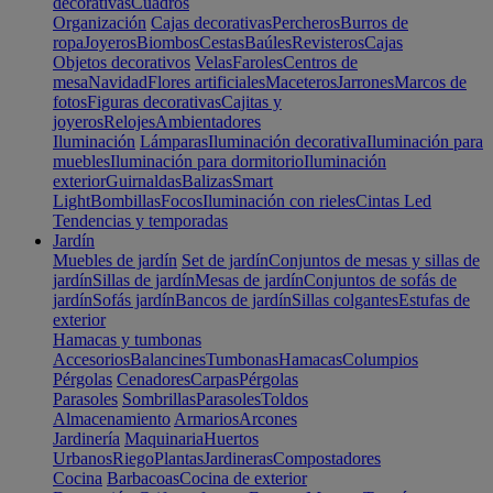
decorativas
Cuadros
Organización
Cajas decorativas
Percheros
Burros de
ropa
Joyeros
Biombos
Cestas
Baúles
Revisteros
Cajas
Objetos decorativos
Velas
Faroles
Centros de
mesa
Navidad
Flores artificiales
Maceteros
Jarrones
Marcos de
fotos
Figuras decorativas
Cajitas y
joyeros
Relojes
Ambientadores
Iluminación
Lámparas
Iluminación decorativa
Iluminación para
muebles
Iluminación para dormitorio
Iluminación
exterior
Guirnaldas
Balizas
Smart
Light
Bombillas
Focos
Iluminación con rieles
Cintas Led
Tendencias y temporadas
Jardín
Muebles de jardín
Set de jardín
Conjuntos de mesas y sillas de
jardín
Sillas de jardín
Mesas de jardín
Conjuntos de sofás de
jardín
Sofás jardín
Bancos de jardín
Sillas colgantes
Estufas de
exterior
Hamacas y tumbonas
Accesorios
Balancines
Tumbonas
Hamacas
Columpios
Pérgolas
Cenadores
Carpas
Pérgolas
Parasoles
Sombrillas
Parasoles
Toldos
Almacenamiento
Armarios
Arcones
Jardinería
Maquinaria
Huertos
Urbanos
Riego
Plantas
Jardineras
Compostadores
Cocina
Barbacoas
Cocina de exterior