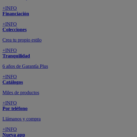
+INFO
Financiación
+INFO
Colecciones
Crea tu propio estilo
+INFO
Tranquilidad
6 años de Garantía Plus
+INFO
Catálogos
Miles de productos
+INFO
Por teléfono
Llámanos y compra
+INFO
Nueva app