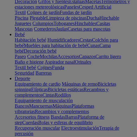
Decoración
Grifos y fuentes
Estatuas
Macetas
Termómetros y
estaciones metereológicas
Paneles
Cesped Artificial
Textil
Cojines de jardín
Fundas de jardín
Piscina
Plegable
Limpieza de piscinas
Ducha
Hinchable
Juguetes
Columpios
Toboganes
Hinchables
Casitas
Mascotas
Comederos
Jaulas
Casetas para mascotas
Bebé
Habitación bebé
Humidificadores
Cestas
Colchón para
bebé
Muebles para habitación de bebé
Cunas
Cama
bebé
Decoración bebé
Paseo
Coche
Mochilas
Accesorios
Capazos
Carrito ligero
Baño e higiene
Aspirador nasal
Orinales
Textil bebé
Cojines
Funda
Seguridad
Barreras
Deporte
Equipamiento de cardio
Máquinas de remo
Bicicletas
spinning
Elípticas
Bicicletas estáticas
Recambios y
complementos
Cintas
Rodillos
Equipamiento de musculación
Bancos
Mancuernas
Máquinas
Plataformas
vibratorias
Recambios y complementos
Accesorios fitness
Bandas
Barras
Plataforma de
step
Cuerdas
Bolas y esferas de equilibrio
Recuperación muscular
Electroestimulación
Terapia de
percusión