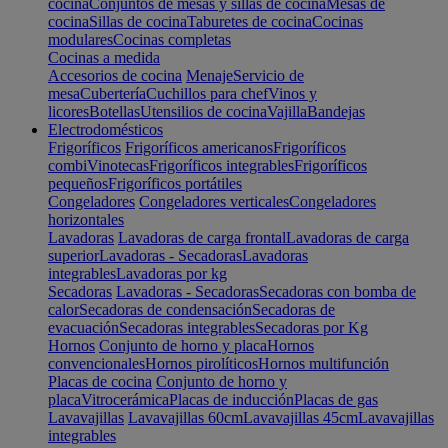
cocina
Conjuntos de mesas y sillas de cocina
Mesas de
cocina
Sillas de cocina
Taburetes de cocina
Cocinas
modulares
Cocinas completas
Cocinas a medida
Accesorios de cocina
Menaje
Servicio de
mesa
Cubertería
Cuchillos para chef
Vinos y
licores
Botellas
Utensilios de cocina
Vajilla
Bandejas
Electrodomésticos
Frigoríficos
Frigoríficos americanos
Frigoríficos
combi
Vinotecas
Frigoríficos integrables
Frigoríficos
pequeños
Frigoríficos portátiles
Congeladores
Congeladores verticales
Congeladores
horizontales
Lavadoras
Lavadoras de carga frontal
Lavadoras de carga
superior
Lavadoras - Secadoras
Lavadoras
integrables
Lavadoras por kg
Secadoras
Lavadoras - Secadoras
Secadoras con bomba de
calor
Secadoras de condensación
Secadoras de
evacuación
Secadoras integrables
Secadoras por Kg
Hornos
Conjunto de horno y placa
Hornos
convencionales
Hornos pirolíticos
Hornos multifunción
Placas de cocina
Conjunto de horno y
placa
Vitrocerámica
Placas de inducción
Placas de gas
Lavavajillas
Lavavajillas 60cm
Lavavajillas 45cm
Lavavajillas
integrables