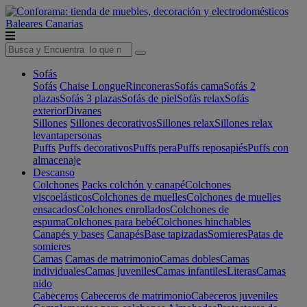
Baleares
Canarias
Sofás
Sofás
Chaise Longue
Rinconeras
Sofás cama
Sofás 2
plazas
Sofás 3 plazas
Sofás de piel
Sofás relax
Sofás
exterior
Divanes
Sillones
Sillones decorativos
Sillones relax
Sillones relax
levantapersonas
Puffs
Puffs decorativos
Puffs pera
Puffs reposapiés
Puffs con
almacenaje
Descanso
Colchones
Packs colchón y canapé
Colchones
viscoelásticos
Colchones de muelles
Colchones de muelles
ensacados
Colchones enrollados
Colchones de
espuma
Colchones para bebé
Colchones hinchables
Canapés y bases
Canapés
Base tapizadas
Somieres
Patas de
somieres
Camas
Camas de matrimonio
Camas dobles
Camas
individuales
Camas juveniles
Camas infantiles
Literas
Camas
nido
Cabeceros
Cabeceros de matrimonio
Cabeceros juveniles