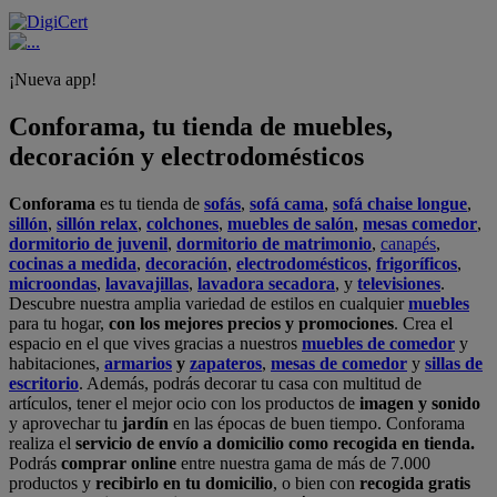
¡Nueva app!
Conforama, tu tienda de muebles,
decoración y electrodomésticos
Conforama
es tu tienda de
sofás
,
sofá cama
,
sofá chaise longue
,
sillón
,
sillón relax
,
colchones
,
muebles de salón
,
mesas comedor
,
dormitorio de juvenil
,
dormitorio de matrimonio
,
canapés
,
cocinas a medida
,
decoración
,
electrodomésticos
,
frigoríficos
,
microondas
,
lavavajillas
,
lavadora secadora
, y
televisiones
.
Descubre nuestra amplia variedad de estilos en cualquier
muebles
para tu hogar,
con los mejores precios y promociones
. Crea el
espacio en el que vives gracias a nuestros
muebles de comedor
y
habitaciones,
armarios
y
zapateros
,
mesas de comedor
y
sillas de
escritorio
. Además, podrás decorar tu casa con multitud de
artículos, tener el mejor ocio con los productos de
imagen y sonido
y aprovechar tu
jardín
en las épocas de buen tiempo. Conforama
realiza el
servicio de envío a domicilio como recogida en tienda.
Podrás
comprar online
entre nuestra gama de más de 7.000
productos y
recibirlo en tu domicilio
, o bien con
recogida gratis