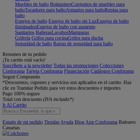
Muebles de baño
Botiquines
Conjuntos de muebles para
baño
Tocadores para baño
Armarios para baño
Repisa para
baño
Espejos de baño
Espejos de baño sin Luz
Espejos de baño
iluminados
Espejos de baño con aumento
Sanitarios
Bañeras
Lavabos
Mamparas
Grifería
Grifos para cocina
Grifos para ducha
Seguridad de baño
Barras de seguridad para baño
Resumen de tu pedido
¡Tu carrito está vacío!
Suscríbete a la newsletter
Todas las promociones
Colecciones
Conforama
Tarjeta Conforama
Financiación
Catálogos Conforama
Seguir Comprando
*Descuentos, cupones y servicios son aplicados en el carrito. Haz
clic en Tramitar Pedido para ver estos descuentos e importes
Pago 100% seguro
Total con descuento
(IVA incluido*)
Ir Al Carrito
Estado de mi pedido
Tiendas
Ayuda
Blog
App Conforama
Baleares
Canarias