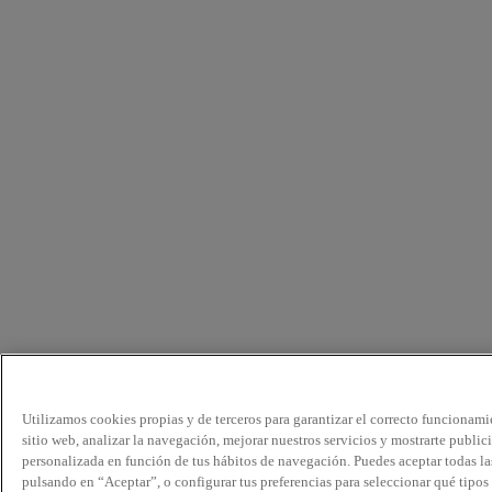
Utilizamos cookies propias y de terceros para garantizar el correcto funcionami
sitio web, analizar la navegación, mejorar nuestros servicios y mostrarte public
personalizada en función de tus hábitos de navegación. Puedes aceptar todas la
pulsando en “Aceptar”, o configurar tus preferencias para seleccionar qué tipos