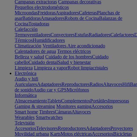
Campanas extractoras
Campanas decorativas
Pequeños electrodomésticos
Microondas
Freidoras
Aspiradores
Cafeteras
Planchas de
asar
Batidoras
Amasadores
Robots de Cocina
Balanzas de
Cocina
Tostadoras
Calefacción
Termoventiladores
Convectores
Estufas
Radiadores
Calefactores
D
Térmicos
Humidificadores
Climatización
Ventiladores
Aire acondicionado
Calentadores de agua
Termos eléctricos
Belleza y salud
Cuidado de los hombres
Cuidado
cabello
Cuidado dental
Salud y bienestar
Limpieza
Limpieza a vapor
Robot limpiacristales
Electrónica
Audio y hifi
Auriculares
Adaptadores
Reproductores
Radios
Altavoces
Hifi
Bar
de sonido
Audio car y GPS
Micrófonos
Informática
Almacenamiento
Tablets
Complementos
Portátiles
Impresoras
Gaming & streaming
Monitores gaming
Accesorios
Smart home
Timbres
Cámaras
Altavoces
Wearables
Smartwatches
Televisión
Accesorios
Televisores
Reproductores
Adaptadores
Proyectores
Movilidad urbana
Karts
Motos eléctricas
Accesorios
Bicicletas