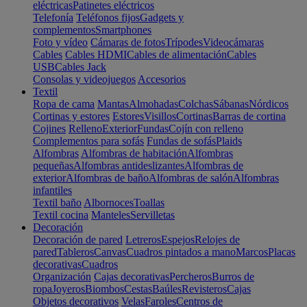
eléctricas
Patinetes eléctricos
Telefonía
Teléfonos fijos
Gadgets y
complementos
Smartphones
Foto y vídeo
Cámaras de fotos
Trípodes
Videocámaras
Cables
Cables HDMI
Cables de alimentación
Cables
USB
Cables Jack
Consolas y videojuegos
Accesorios
Textil
Ropa de cama
Mantas
Almohadas
Colchas
Sábanas
Nórdicos
Cortinas y estores
Estores
Visillos
Cortinas
Barras de cortina
Cojines
Relleno
Exterior
Fundas
Cojín con relleno
Complementos para sofás
Fundas de sofás
Plaids
Alfombras
Alfombras de habitación
Alfombras
pequeñas
Alfombras antideslizantes
Alfombras de
exterior
Alfombras de baño
Alfombras de salón
Alfombras
infantiles
Textil baño
Albornoces
Toallas
Textil cocina
Manteles
Servilletas
Decoración
Decoración de pared
Letreros
Espejos
Relojes de
pared
Tableros
Canvas
Cuadros pintados a mano
Marcos
Placas
decorativas
Cuadros
Organización
Cajas decorativas
Percheros
Burros de
ropa
Joyeros
Biombos
Cestas
Baúles
Revisteros
Cajas
Objetos decorativos
Velas
Faroles
Centros de