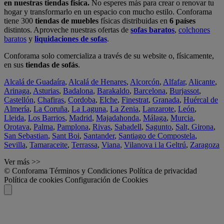
en nuestras tiendas física.
No esperes más para crear o renovar tu
hogar y transformarlo en un espacio con mucho estilo. Conforama
tiene 300
tiendas de muebles
físicas distribuidas en
6 países
distintos. Aproveche nuestras ofertas de
sofas baratos
,
colchones
baratos
y
liquidaciones de sofas
.
Conforama solo comercializa a través de su website o, físicamente,
en sus
tiendas de sofás
.
Alcalá de Guadaíra
,
Alcalá de Henares
,
Alcorcón
,
Alfafar
,
Alicante
,
Arinaga
,
Asturias
,
Badalona
,
Barakaldo
,
Barcelona
,
Burjassot
,
Castellón
,
Chafiras
,
Cordoba
,
Elche
,
Finestrat
,
Granada
,
Huércal de
Almería
,
La Coruña
,
La Laguna
,
La Zenia
,
Lanzarote
,
León
,
Lleida
,
Los Barrios
,
Madrid
,
Majadahonda
,
Málaga
,
Murcia
,
Orotava
,
Palma
,
Pamplona
,
Rivas
,
Sabadell
,
Sagunto
,
Salt, Girona
,
San Sebastian
,
Sant Boi
,
Santander
,
Santiago de Compostela
,
Sevilla
,
Tamaraceite
,
Terrassa
,
Viana
,
Vilanova i la Geltrú
,
Zaragoza
Ver más >>
© Conforama
Términos y Condiciones
Política de privacidad
Política de cookies
Configuración de Cookies