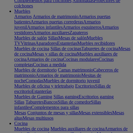
Complementos para colchones
Almohadas
Protectores de
colchones
Muebles
Armarios
Armarios de matrimonio
Armarios puertas
batientes
Armarios puertas correderas
Armarios
juvenil
Armarios infantiles
Armarios esquineros
Armarios
vestidores
Armarios auxiliares
Zapateros
Muebles de salón
Sillas
Mesas de salón
Muebles
TV
Vitrinas
Aparadores
Estanterias
Muebles recibidores
Muebles de cocina
Sillas de cocinas
Taburetes de cocina
Mesas
de cocina
Mesas y sillas de cocina
Muebles auxiliares de
cocina
Armarios de cocina
Cocinas modulares
Cocinas
completas
Cocinas a medida
Muebles de dormitorio
Camas matrimonio
Cabeceros de
matrimonio
Armarios de matrimonio
Mesitas de
noche
Comodas
Muebles de dormitorio juvenil
Muebles de oficina y teletrabajo
Escritorios
Sillas de
escritorio
Estanterías
Muebles de Gaming
Sillas gaming
Escritorios gaming
Sillas
Taburetes
Bancos
Sillas de comedor
Sillas
infantiles
Complementos para sillas
Mesas
Conjuntos de mesas y sillas
Mesas extensibles
Mesas
altas
Mesas multiusos
Cocina
Muebles de cocina
Muebles auxiliares de cocina
Armarios de