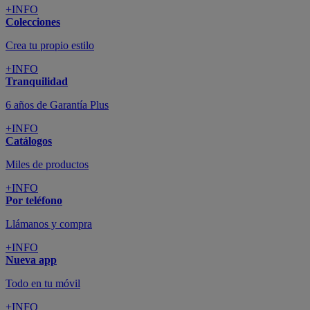
+INFO
Colecciones
Crea tu propio estilo
+INFO
Tranquilidad
6 años de Garantía Plus
+INFO
Catálogos
Miles de productos
+INFO
Por teléfono
Llámanos y compra
+INFO
Nueva app
Todo en tu móvil
+INFO