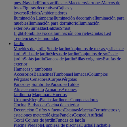
mesa
Navidad
Flores artificiales
Maceteros
Jarrones
Marcos de
fotos
Figuras decorativas
Cajitas y
joyeros
Relojes
Ambientadores
Iluminación
Lámparas
Iluminación decorativa
Iluminación para
muebles
Iluminación para dormitorio
Iluminación
exterior
Guirnaldas
Balizas
Smart
Light
Bombillas
Focos
Iluminación con rieles
Cintas Led
Tendencias y temporadas
Jardín
Muebles de jardín
Set de jardín
Conjuntos de mesas y sillas de
jardín
Sillas de jardín
Mesas de jardín
Conjuntos de sofás de
jardín
Sofás jardín
Bancos de jardín
Sillas colgantes
Estufas de
exterior
Hamacas y tumbonas
Accesorios
Balancines
Tumbonas
Hamacas
Columpios
Pérgolas
Cenadores
Carpas
Pérgolas
Parasoles
Sombrillas
Parasoles
Toldos
Almacenamiento
Armarios
Arcones
Jardinería
Maquinaria
Huertos
Urbanos
Riego
Plantas
Jardineras
Compostadores
Cocina
Barbacoas
Cocina de exterior
Decoración
Grifos y fuentes
Estatuas
Macetas
Termómetros y
estaciones metereológicas
Paneles
Cesped Artificial
Textil
Cojines de jardín
Fundas de jardín
Piscina
Plegable
Limpieza de piscinas
Ducha
Hinchable