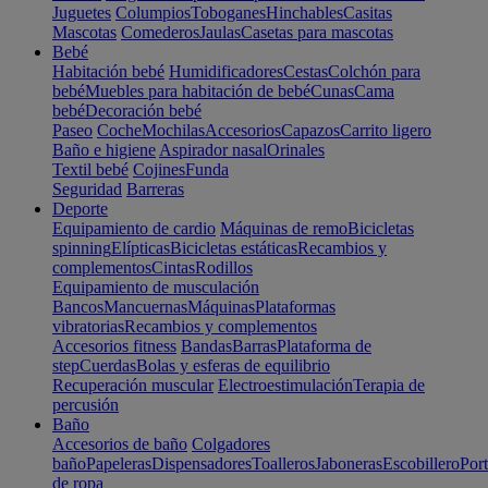
Juguetes
Columpios
Toboganes
Hinchables
Casitas
Mascotas
Comederos
Jaulas
Casetas para mascotas
Bebé
Habitación bebé
Humidificadores
Cestas
Colchón para
bebé
Muebles para habitación de bebé
Cunas
Cama
bebé
Decoración bebé
Paseo
Coche
Mochilas
Accesorios
Capazos
Carrito ligero
Baño e higiene
Aspirador nasal
Orinales
Textil bebé
Cojines
Funda
Seguridad
Barreras
Deporte
Equipamiento de cardio
Máquinas de remo
Bicicletas
spinning
Elípticas
Bicicletas estáticas
Recambios y
complementos
Cintas
Rodillos
Equipamiento de musculación
Bancos
Mancuernas
Máquinas
Plataformas
vibratorias
Recambios y complementos
Accesorios fitness
Bandas
Barras
Plataforma de
step
Cuerdas
Bolas y esferas de equilibrio
Recuperación muscular
Electroestimulación
Terapia de
percusión
Baño
Accesorios de baño
Colgadores
baño
Papeleras
Dispensadores
Toalleros
Jaboneras
Escobillero
Port
de ropa