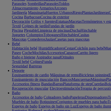
Parasoles
Sombrillas
Parasoles
Toldos
Almacenamiento
Armarios
Arcones
Jardinería
Maquinaria
Huertos Urbanos
Riego
Plantas
Jardineras
C
Cocina
Barbacoas
Cocina de exterior
Decoración
Grifos y fuentes
Estatuas
Macetas
Termómetros y est
Textil
Cojines de jardín
Fundas de jardín
Piscina
Plegable
Limpieza de piscinas
Ducha
Hinchable
Juguetes
Columpios
Toboganes
Hinchables
Casitas
Mascotas
Comederos
Jaulas
Casetas para mascotas
Bebé
Habitación bebé
Humidificadores
Cestas
Colchón para bebé
Mueb
Paseo
Coche
Mochilas
Accesorios
Capazos
Carrito ligero
Baño e higiene
Aspirador nasal
Orinales
Textil bebé
Cojines
Funda
Seguridad
Barreras
Deporte
Equipamiento de cardio
Máquinas de remo
Bicicletas spinning
E
Equipamiento de musculación
Bancos
Mancuernas
Máquinas
Pla
Accesorios fitness
Bandas
Barras
Plataforma de step
Cuerdas
Bola
Recuperación muscular
Electroestimulación
Terapia de percusi
Baño
Accesorios de baño
Colgadores baño
Papeleras
Dispensadores
To
Muebles de baño
Botiquines
Conjuntos de muebles para baño
To
Espejos de baño
Espejos de baño sin Luz
Espejos de baño ilum
Sanitarios
Bañeras
Lavabos
Mamparas