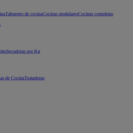
ina
Taburetes de cocina
Cocinas modulares
Cocinas completas
s
bles
Secadoras por Kg
as de Cocina
Tostadoras