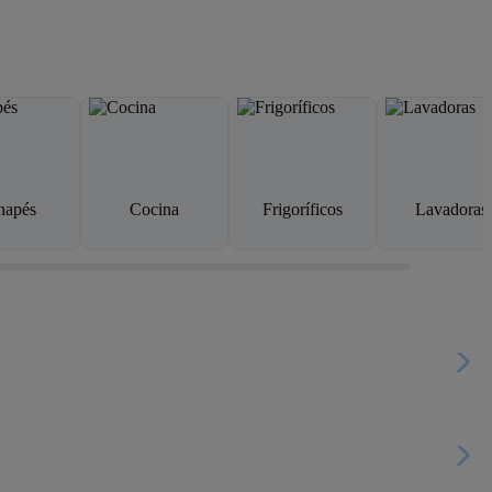
napés
Cocina
Frigoríficos
Lavadoras