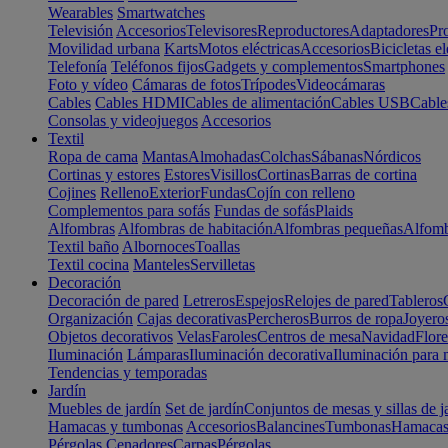
Wearables
Smartwatches
Televisión
Accesorios
Televisores
Reproductores
Adaptadores
Pr
Movilidad urbana
Karts
Motos eléctricas
Accesorios
Bicicletas el
Telefonía
Teléfonos fijos
Gadgets y complementos
Smartphones
Foto y vídeo
Cámaras de fotos
Trípodes
Videocámaras
Cables
Cables HDMI
Cables de alimentación
Cables USB
Cable
Consolas y videojuegos
Accesorios
Textil
Ropa de cama
Mantas
Almohadas
Colchas
Sábanas
Nórdicos
Cortinas y estores
Estores
Visillos
Cortinas
Barras de cortina
Cojines
Relleno
Exterior
Fundas
Cojín con relleno
Complementos para sofás
Fundas de sofás
Plaids
Alfombras
Alfombras de habitación
Alfombras pequeñas
Alfomb
Textil baño
Albornoces
Toallas
Textil cocina
Manteles
Servilletas
Decoración
Decoración de pared
Letreros
Espejos
Relojes de pared
Tableros
Organización
Cajas decorativas
Percheros
Burros de ropa
Joyero
Objetos decorativos
Velas
Faroles
Centros de mesa
Navidad
Flore
Iluminación
Lámparas
Iluminación decorativa
Iluminación para 
Tendencias y temporadas
Jardín
Muebles de jardín
Set de jardín
Conjuntos de mesas y sillas de j
Hamacas y tumbonas
Accesorios
Balancines
Tumbonas
Hamaca
Pérgolas
Cenadores
Carpas
Pérgolas