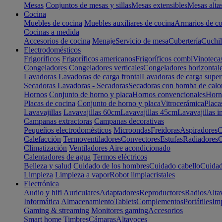
Mesas
Conjuntos de mesas y sillas
Mesas extensibles
Mesas alta
Cocina
Muebles de cocina
Muebles auxiliares de cocina
Armarios de co
Cocinas a medida
Accesorios de cocina
Menaje
Servicio de mesa
Cubertería
Cuchil
Electrodomésticos
Frigoríficos
Frigoríficos americanos
Frigoríficos combi
Vinoteca
Congeladores
Congeladores verticales
Congeladores horizontal
Lavadoras
Lavadoras de carga frontal
Lavadoras de carga super
Secadoras
Lavadoras - Secadoras
Secadoras con bomba de calo
Hornos
Conjunto de horno y placa
Hornos convencionales
Horno
Placas de cocina
Conjunto de horno y placa
Vitrocerámica
Placa
Lavavajillas
Lavavajillas 60cm
Lavavajillas 45cm
Lavavajillas i
Campanas extractoras
Campanas decorativas
Pequeños electrodomésticos
Microondas
Freidoras
Aspiradores
C
Calefacción
Termoventiladores
Convectores
Estufas
Radiadores
C
Climatización
Ventiladores
Aire acondicionado
Calentadores de agua
Termos eléctricos
Belleza y salud
Cuidado de los hombres
Cuidado cabello
Cuidad
Limpieza
Limpieza a vapor
Robot limpiacristales
Electrónica
Audio y hifi
Auriculares
Adaptadores
Reproductores
Radios
Alta
Informática
Almacenamiento
Tablets
Complementos
Portátiles
Im
Gaming & streaming
Monitores gaming
Accesorios
Smart home
Timbres
Cámaras
Altavoces