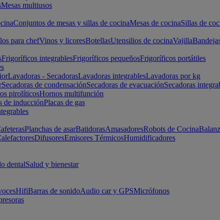
s
Mesas multiusos
cina
Conjuntos de mesas y sillas de cocina
Mesas de cocina
Sillas de coc
los para chef
Vinos y licores
Botellas
Utensilios de cocina
Vajilla
Bandeja
s
Frigoríficos integrables
Frigoríficos pequeños
Frigoríficos portátiles
es
ior
Lavadoras - Secadoras
Lavadoras integrables
Lavadoras por kg
r
Secadoras de condensación
Secadoras de evacuación
Secadoras integra
s pirolíticos
Hornos multifunción
s de inducción
Placas de gas
ntegrables
afeteras
Planchas de asar
Batidoras
Amasadores
Robots de Cocina
Balanz
alefactores
Difusores
Emisores Térmicos
Humidificadores
o dental
Salud y bienestar
voces
Hifi
Barras de sonido
Audio car y GPS
Micrófonos
presoras