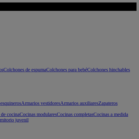
os
Colchones de espuma
Colchones para bebé
Colchones hinchables
esquineros
Armarios vestidores
Armarios auxiliares
Zapateros
 de cocina
Cocinas modulares
Cocinas completas
Cocinas a medida
mitorio juvenil