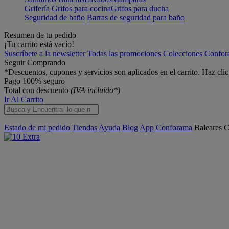
Grifería
Grifos para cocina
Grifos para ducha
Seguridad de baño
Barras de seguridad para baño
Resumen de tu pedido
¡Tu carrito está vacío!
Suscríbete a la newsletter
Todas las promociones
Colecciones Confo
Seguir Comprando
*Descuentos, cupones y servicios son aplicados en el carrito. Haz cli
Pago 100% seguro
Total con descuento
(IVA incluido*)
Ir Al Carrito
Estado de mi pedido
Tiendas
Ayuda
Blog
App Conforama
Baleares
C