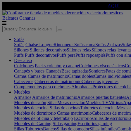
🔵Cambia tu electro con
-10% EXTRA
de descuento ☑️
AQUÍ
Baleares
Canarias
Sofás
Sofás
Chaise Longue
Rinconeras
Sofás cama
Sofás 2 plazas
Sofá
Sillones
Sillones decorativos
Sillones relax
Sillones relax levant
Puffs
Puffs decorativos
Puffs pera
Puffs reposapiés
Puffs con al
Descanso
Colchones
Packs colchón y canapé
Colchones viscoelásticos
Col
Canapés y bases
Canapés
Base tapizadas
Somieres
Patas de somi
Camas
Camas de matrimonio
Camas dobles
Camas individuales
Cabeceros
Cabeceros de matrimonio
Cabeceros juveniles
Complementos para colchones
Almohadas
Protectores de colch
Muebles
Armarios
Armarios de matrimonio
Armarios puertas batientes
Ar
Muebles de salón
Sillas
Mesas de salón
Muebles TV
Vitrinas
Apa
Muebles de cocina
Sillas de cocinas
Taburetes de cocina
Mesas d
Muebles de dormitorio
Camas matrimonio
Cabeceros de matrim
Muebles de oficina y teletrabajo
Escritorios
Sillas de escritorio
Es
Muebles de Gaming
Sillas gaming
Escritorios gaming
Sillas
Taburetes
Bancos
Sillas de comedor
Sillas infantiles
Complem