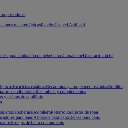
ompostadores
aciones metereológicas
Paneles
Cesped Artificial
les para habitación de bebé
Cunas
Cama bebé
Decoración bebé
lípticas
Bicicletas estáticas
Recambios y complementos
Cintas
Rodillos
taformas vibratorias
Recambios y complementos
s y esferas de equilibrio
ón
alleros
Jaboneras
Escobillero
Portarrollos
Cestas de ropa
cadores para baño
Armarios para baño
Repisa para baño
inados
Espejos de baño con aumento