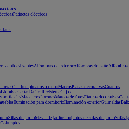
oyectores
éctricas
Patinetes eléctricos
s Jack
ras antideslizantes
Alfombras de exterior
Alfombras de baño
Alfombras 
Canvas
Cuadros pintados a mano
Marcos
Placas decorativas
Cuadros
s
Biombos
Cestas
Baúles
Revisteros
Cajas
s artificiales
Maceteros
Jarrones
Marcos de fotos
Figuras decorativas
Cajit
muebles
Iluminación para dormitorio
Iluminación exterior
Guirnaldas
Bali
ardín
Sillas de jardín
Mesas de jardín
Conjuntos de sofás de jardín
Sofás j
s
Columpios