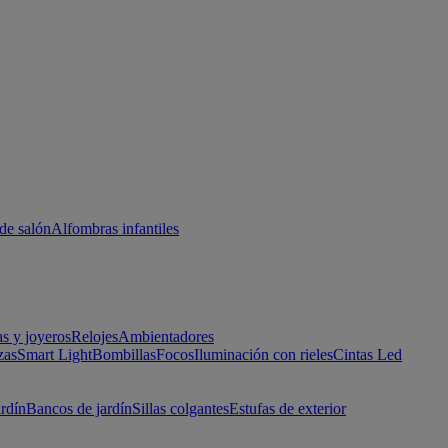
de salón
Alfombras infantiles
as y joyeros
Relojes
Ambientadores
zas
Smart Light
Bombillas
Focos
Iluminación con rieles
Cintas Led
ardín
Bancos de jardín
Sillas colgantes
Estufas de exterior