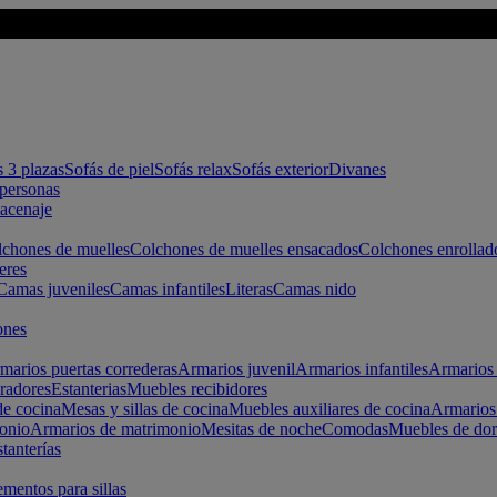
s 3 plazas
Sofás de piel
Sofás relax
Sofás exterior
Divanes
apersonas
macenaje
chones de muelles
Colchones de muelles ensacados
Colchones enrollad
eres
Camas juveniles
Camas infantiles
Literas
Camas nido
ones
marios puertas correderas
Armarios juvenil
Armarios infantiles
Armarios 
radores
Estanterias
Muebles recibidores
e cocina
Mesas y sillas de cocina
Muebles auxiliares de cocina
Armarios
onio
Armarios de matrimonio
Mesitas de noche
Comodas
Muebles de dor
tanterías
entos para sillas