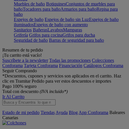
Muebles de baño
Botiquines
Conjuntos de muebles para
baño
Tocadores para baño
Armarios para baño
Repisa para
baño
Espejos de baño
Espejos de baño sin Luz
Espejos de baño
iluminados
Espejos de baño con aumento
Sanitarios
Bañeras
Lavabos
Mamparas
Grifería
Grifos para cocina
Grifos para ducha
Seguridad de baño
Barras de seguridad para baño
Resumen de tu pedido
¡Tu carrito está vacío!
Suscríbete a la newsletter
Todas las promociones
Colecciones
Conforama
Tarjeta Conforama
Financiación
Catálogos Conforama
Seguir Comprando
*Descuentos, cupones y servicios son aplicados en el carrito. Haz
clic en Tramitar Pedido para ver estos descuentos e importes
Pago 100% seguro
Total con descuento
(IVA incluido*)
Ir Al Carrito
Estado de mi pedido
Tiendas
Ayuda
Blog
App Conforama
Baleares
Canarias