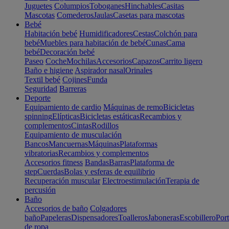
Juguetes
Columpios
Toboganes
Hinchables
Casitas
Mascotas
Comederos
Jaulas
Casetas para mascotas
Bebé
Habitación bebé
Humidificadores
Cestas
Colchón para
bebé
Muebles para habitación de bebé
Cunas
Cama
bebé
Decoración bebé
Paseo
Coche
Mochilas
Accesorios
Capazos
Carrito ligero
Baño e higiene
Aspirador nasal
Orinales
Textil bebé
Cojines
Funda
Seguridad
Barreras
Deporte
Equipamiento de cardio
Máquinas de remo
Bicicletas
spinning
Elípticas
Bicicletas estáticas
Recambios y
complementos
Cintas
Rodillos
Equipamiento de musculación
Bancos
Mancuernas
Máquinas
Plataformas
vibratorias
Recambios y complementos
Accesorios fitness
Bandas
Barras
Plataforma de
step
Cuerdas
Bolas y esferas de equilibrio
Recuperación muscular
Electroestimulación
Terapia de
percusión
Baño
Accesorios de baño
Colgadores
baño
Papeleras
Dispensadores
Toalleros
Jaboneras
Escobillero
Port
de ropa