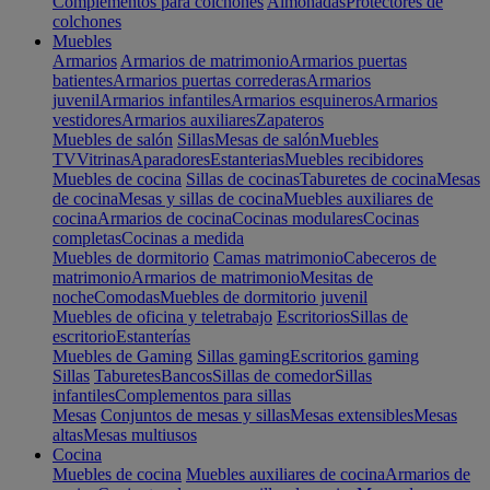
Complementos para colchones
Almohadas
Protectores de
colchones
Muebles
Armarios
Armarios de matrimonio
Armarios puertas
batientes
Armarios puertas correderas
Armarios
juvenil
Armarios infantiles
Armarios esquineros
Armarios
vestidores
Armarios auxiliares
Zapateros
Muebles de salón
Sillas
Mesas de salón
Muebles
TV
Vitrinas
Aparadores
Estanterias
Muebles recibidores
Muebles de cocina
Sillas de cocinas
Taburetes de cocina
Mesas
de cocina
Mesas y sillas de cocina
Muebles auxiliares de
cocina
Armarios de cocina
Cocinas modulares
Cocinas
completas
Cocinas a medida
Muebles de dormitorio
Camas matrimonio
Cabeceros de
matrimonio
Armarios de matrimonio
Mesitas de
noche
Comodas
Muebles de dormitorio juvenil
Muebles de oficina y teletrabajo
Escritorios
Sillas de
escritorio
Estanterías
Muebles de Gaming
Sillas gaming
Escritorios gaming
Sillas
Taburetes
Bancos
Sillas de comedor
Sillas
infantiles
Complementos para sillas
Mesas
Conjuntos de mesas y sillas
Mesas extensibles
Mesas
altas
Mesas multiusos
Cocina
Muebles de cocina
Muebles auxiliares de cocina
Armarios de