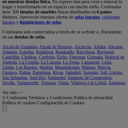
en nuestras tiendas física.
No esperes más para crear o renovar tu
hogar y transformarlo en un espacio con mucho estilo. Conforama
tiene 300
tiendas de muebles
físicas distribuidas en
6 países
distintos. Aproveche nuestras ofertas de
sofas baratos
,
colchones
baratos
y
liquidaciones de sofas
.
Conforama solo comercializa a través de su website o, físicamente,
en sus
tiendas de sofás
.
Alcalá de Guadaíra
,
Alcalá de Henares
,
Alcorcón
,
Alfafar
,
Alicante
,
Arinaga
,
Asturias
,
Badalona
,
Barakaldo
,
Barcelona
,
Burjassot
,
Castellón
,
Chafiras
,
Cordoba
,
Elche
,
Finestrat
,
Granada
,
Huércal de
Almería
,
La Coruña
,
La Laguna
,
La Zenia
,
Lanzarote
,
León
,
Lleida
,
Los Barrios
,
Madrid
,
Majadahonda
,
Málaga
,
Murcia
,
Orotava
,
Palma
,
Pamplona
,
Rivas
,
Sabadell
,
Sagunto
,
Salt, Girona
,
San Sebastian
,
Sant Boi
,
Santander
,
Santiago de Compostela
,
Sevilla
,
Tamaraceite
,
Terrassa
,
Viana
,
Vilanova i la Geltrú
,
Zaragoza
Ver más >>
© Conforama
Términos y Condiciones
Política de privacidad
Política de cookies
Configuración de Cookies