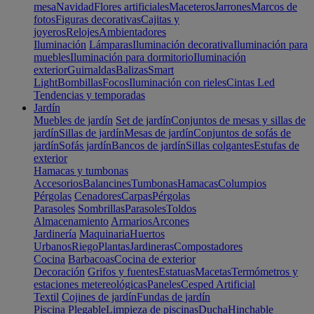
mesa
Navidad
Flores artificiales
Maceteros
Jarrones
Marcos de
fotos
Figuras decorativas
Cajitas y
joyeros
Relojes
Ambientadores
Iluminación
Lámparas
Iluminación decorativa
Iluminación para
muebles
Iluminación para dormitorio
Iluminación
exterior
Guirnaldas
Balizas
Smart
Light
Bombillas
Focos
Iluminación con rieles
Cintas Led
Tendencias y temporadas
Jardín
Muebles de jardín
Set de jardín
Conjuntos de mesas y sillas de
jardín
Sillas de jardín
Mesas de jardín
Conjuntos de sofás de
jardín
Sofás jardín
Bancos de jardín
Sillas colgantes
Estufas de
exterior
Hamacas y tumbonas
Accesorios
Balancines
Tumbonas
Hamacas
Columpios
Pérgolas
Cenadores
Carpas
Pérgolas
Parasoles
Sombrillas
Parasoles
Toldos
Almacenamiento
Armarios
Arcones
Jardinería
Maquinaria
Huertos
Urbanos
Riego
Plantas
Jardineras
Compostadores
Cocina
Barbacoas
Cocina de exterior
Decoración
Grifos y fuentes
Estatuas
Macetas
Termómetros y
estaciones metereológicas
Paneles
Cesped Artificial
Textil
Cojines de jardín
Fundas de jardín
Piscina
Plegable
Limpieza de piscinas
Ducha
Hinchable