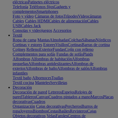
eléctricas
Patinetes eléctricos
Telefonía
Teléfonos fijos
Gadgets y
complementos
Smartphones
Foto y vídeo
Cámaras de fotos
Trípodes
Videocámaras
Cables
Cables HDMI
Cables de alimentación
Cables
USB
Cables Jack
Consolas y videojuegos
Accesorios
Textil
Ropa de cama
Mantas
Almohadas
Colchas
Sábanas
Nórdicos
Cortinas y estores
Estores
Visillos
Cortinas
Barras de cortina
Cojines
Relleno
Exterior
Fundas
Cojín con relleno
Complementos para sofás
Fundas de sofás
Plaids
Alfombras
Alfombras de habitación
Alfombras
pequeñas
Alfombras antideslizantes
Alfombras de
exterior
Alfombras de baño
Alfombras de salón
Alfombras
infantiles
Textil baño
Albornoces
Toallas
Textil cocina
Manteles
Servilletas
Decoración
Decoración de pared
Letreros
Espejos
Relojes de
pared
Tableros
Canvas
Cuadros pintados a mano
Marcos
Placas
decorativas
Cuadros
Organización
Cajas decorativas
Percheros
Burros de
ropa
Joyeros
Biombos
Cestas
Baúles
Revisteros
Cajas
Objetos decorativos
Velas
Faroles
Centros de