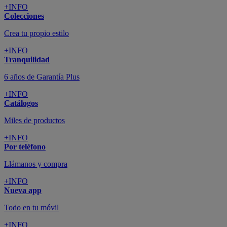
+INFO
Colecciones
Crea tu propio estilo
+INFO
Tranquilidad
6 años de Garantía Plus
+INFO
Catálogos
Miles de productos
+INFO
Por teléfono
Llámanos y compra
+INFO
Nueva app
Todo en tu móvil
+INFO