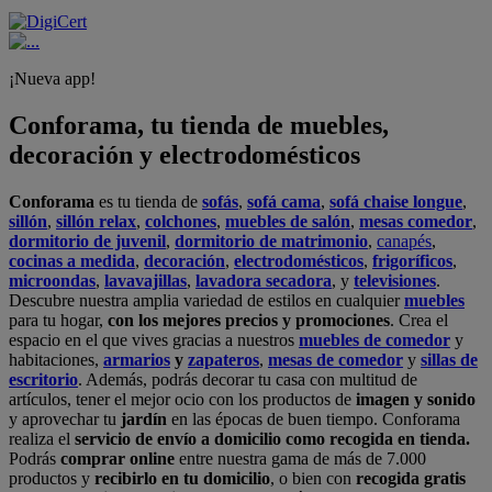
¡Nueva app!
Conforama, tu tienda de muebles,
decoración y electrodomésticos
Conforama
es tu tienda de
sofás
,
sofá cama
,
sofá chaise longue
,
sillón
,
sillón relax
,
colchones
,
muebles de salón
,
mesas comedor
,
dormitorio de juvenil
,
dormitorio de matrimonio
,
canapés
,
cocinas a medida
,
decoración
,
electrodomésticos
,
frigoríficos
,
microondas
,
lavavajillas
,
lavadora secadora
, y
televisiones
.
Descubre nuestra amplia variedad de estilos en cualquier
muebles
para tu hogar,
con los mejores precios y promociones
. Crea el
espacio en el que vives gracias a nuestros
muebles de comedor
y
habitaciones,
armarios
y
zapateros
,
mesas de comedor
y
sillas de
escritorio
. Además, podrás decorar tu casa con multitud de
artículos, tener el mejor ocio con los productos de
imagen y sonido
y aprovechar tu
jardín
en las épocas de buen tiempo. Conforama
realiza el
servicio de envío a domicilio como recogida en tienda.
Podrás
comprar online
entre nuestra gama de más de 7.000
productos y
recibirlo en tu domicilio
, o bien con
recogida gratis