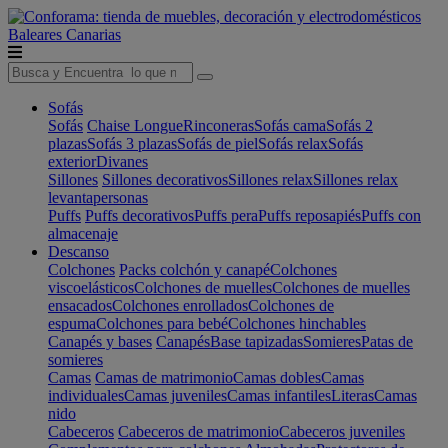
Baleares
Canarias
Sofás
Sofás
Chaise Longue
Rinconeras
Sofás cama
Sofás 2
plazas
Sofás 3 plazas
Sofás de piel
Sofás relax
Sofás
exterior
Divanes
Sillones
Sillones decorativos
Sillones relax
Sillones relax
levantapersonas
Puffs
Puffs decorativos
Puffs pera
Puffs reposapiés
Puffs con
almacenaje
Descanso
Colchones
Packs colchón y canapé
Colchones
viscoelásticos
Colchones de muelles
Colchones de muelles
ensacados
Colchones enrollados
Colchones de
espuma
Colchones para bebé
Colchones hinchables
Canapés y bases
Canapés
Base tapizadas
Somieres
Patas de
somieres
Camas
Camas de matrimonio
Camas dobles
Camas
individuales
Camas juveniles
Camas infantiles
Literas
Camas
nido
Cabeceros
Cabeceros de matrimonio
Cabeceros juveniles