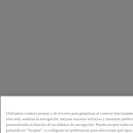
Utilizamos cookies propias y de terceros para garantizar el correcto funcionami
sitio web, analizar la navegación, mejorar nuestros servicios y mostrarte public
personalizada en función de tus hábitos de navegación. Puedes aceptar todas la
pulsando en “Aceptar”, o configurar tus preferencias para seleccionar qué tipos