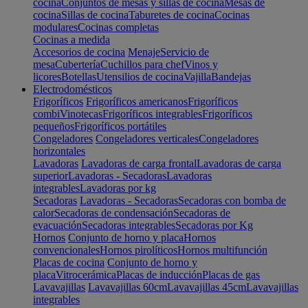
cocina
Conjuntos de mesas y sillas de cocina
Mesas de
cocina
Sillas de cocina
Taburetes de cocina
Cocinas
modulares
Cocinas completas
Cocinas a medida
Accesorios de cocina
Menaje
Servicio de
mesa
Cubertería
Cuchillos para chef
Vinos y
licores
Botellas
Utensilios de cocina
Vajilla
Bandejas
Electrodomésticos
Frigoríficos
Frigoríficos americanos
Frigoríficos
combi
Vinotecas
Frigoríficos integrables
Frigoríficos
pequeños
Frigoríficos portátiles
Congeladores
Congeladores verticales
Congeladores
horizontales
Lavadoras
Lavadoras de carga frontal
Lavadoras de carga
superior
Lavadoras - Secadoras
Lavadoras
integrables
Lavadoras por kg
Secadoras
Lavadoras - Secadoras
Secadoras con bomba de
calor
Secadoras de condensación
Secadoras de
evacuación
Secadoras integrables
Secadoras por Kg
Hornos
Conjunto de horno y placa
Hornos
convencionales
Hornos pirolíticos
Hornos multifunción
Placas de cocina
Conjunto de horno y
placa
Vitrocerámica
Placas de inducción
Placas de gas
Lavavajillas
Lavavajillas 60cm
Lavavajillas 45cm
Lavavajillas
integrables