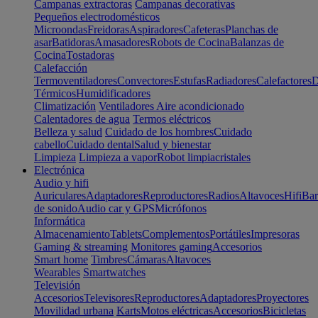
Campanas extractoras
Campanas decorativas
Pequeños electrodomésticos
Microondas
Freidoras
Aspiradores
Cafeteras
Planchas de
asar
Batidoras
Amasadores
Robots de Cocina
Balanzas de
Cocina
Tostadoras
Calefacción
Termoventiladores
Convectores
Estufas
Radiadores
Calefactores
D
Térmicos
Humidificadores
Climatización
Ventiladores
Aire acondicionado
Calentadores de agua
Termos eléctricos
Belleza y salud
Cuidado de los hombres
Cuidado
cabello
Cuidado dental
Salud y bienestar
Limpieza
Limpieza a vapor
Robot limpiacristales
Electrónica
Audio y hifi
Auriculares
Adaptadores
Reproductores
Radios
Altavoces
Hifi
Bar
de sonido
Audio car y GPS
Micrófonos
Informática
Almacenamiento
Tablets
Complementos
Portátiles
Impresoras
Gaming & streaming
Monitores gaming
Accesorios
Smart home
Timbres
Cámaras
Altavoces
Wearables
Smartwatches
Televisión
Accesorios
Televisores
Reproductores
Adaptadores
Proyectores
Movilidad urbana
Karts
Motos eléctricas
Accesorios
Bicicletas