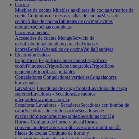
Cocina
Muebles de cocina
Muebles auxiliares de cocina
Armarios de
cocina
Conjuntos de mesas y sillas de cocina
Mesas de
cocina
Sillas de cocina
Taburetes de cocina
Cocinas
modulares
Cocinas completas
Cocinas a medida
Accesorios de cocina
Menaje
Servicio de
mesa
Cubertería
Cuchillos para chef
Vinos y
licores
Botellas
Utensilios de cocina
Vajilla
Bandejas
Electrodomésticos
Frigoríficos
Frigoríficos americanos
Frigoríficos
combi
Vinotecas
Frigoríficos integrables
Frigoríficos
pequeños
Frigoríficos portátiles
Congeladores
Congeladores verticales
Congeladores
horizontales
Lavadoras
Lavadoras de carga frontal
Lavadoras de carga
superior
Lavadoras - Secadoras
Lavadoras
integrables
Lavadoras por kg
Secadoras
Lavadoras - Secadoras
Secadoras con bomba de
calor
Secadoras de condensación
Secadoras de
evacuación
Secadoras integrables
Secadoras por Kg
Hornos
Conjunto de horno y placa
Hornos
convencionales
Hornos pirolíticos
Hornos multifunción
Placas de cocina
Conjunto de horno y
placa
Vitrocerámica
Placas de inducción
Placas de gas