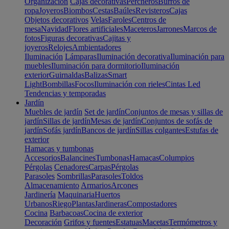
Organización
Cajas decorativas
Percheros
Burros de
ropa
Joyeros
Biombos
Cestas
Baúles
Revisteros
Cajas
Objetos decorativos
Velas
Faroles
Centros de
mesa
Navidad
Flores artificiales
Maceteros
Jarrones
Marcos de
fotos
Figuras decorativas
Cajitas y
joyeros
Relojes
Ambientadores
Iluminación
Lámparas
Iluminación decorativa
Iluminación para
muebles
Iluminación para dormitorio
Iluminación
exterior
Guirnaldas
Balizas
Smart
Light
Bombillas
Focos
Iluminación con rieles
Cintas Led
Tendencias y temporadas
Jardín
Muebles de jardín
Set de jardín
Conjuntos de mesas y sillas de
jardín
Sillas de jardín
Mesas de jardín
Conjuntos de sofás de
jardín
Sofás jardín
Bancos de jardín
Sillas colgantes
Estufas de
exterior
Hamacas y tumbonas
Accesorios
Balancines
Tumbonas
Hamacas
Columpios
Pérgolas
Cenadores
Carpas
Pérgolas
Parasoles
Sombrillas
Parasoles
Toldos
Almacenamiento
Armarios
Arcones
Jardinería
Maquinaria
Huertos
Urbanos
Riego
Plantas
Jardineras
Compostadores
Cocina
Barbacoas
Cocina de exterior
Decoración
Grifos y fuentes
Estatuas
Macetas
Termómetros y