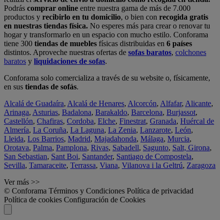
Podrás
comprar online
entre nuestra gama de más de 7.000
productos y
recibirlo en tu domicilio
, o bien con
recogida gratis
en nuestras tiendas física.
No esperes más para crear o renovar tu
hogar y transformarlo en un espacio con mucho estilo. Conforama
tiene 300
tiendas de muebles
físicas distribuidas en
6 países
distintos. Aproveche nuestras ofertas de
sofas baratos
,
colchones
baratos
y
liquidaciones de sofas
.
Conforama solo comercializa a través de su website o, físicamente,
en sus
tiendas de sofás
.
Alcalá de Guadaíra
,
Alcalá de Henares
,
Alcorcón
,
Alfafar
,
Alicante
,
Arinaga
,
Asturias
,
Badalona
,
Barakaldo
,
Barcelona
,
Burjassot
,
Castellón
,
Chafiras
,
Cordoba
,
Elche
,
Finestrat
,
Granada
,
Huércal de
Almería
,
La Coruña
,
La Laguna
,
La Zenia
,
Lanzarote
,
León
,
Lleida
,
Los Barrios
,
Madrid
,
Majadahonda
,
Málaga
,
Murcia
,
Orotava
,
Palma
,
Pamplona
,
Rivas
,
Sabadell
,
Sagunto
,
Salt, Girona
,
San Sebastian
,
Sant Boi
,
Santander
,
Santiago de Compostela
,
Sevilla
,
Tamaraceite
,
Terrassa
,
Viana
,
Vilanova i la Geltrú
,
Zaragoza
Ver más >>
© Conforama
Términos y Condiciones
Política de privacidad
Política de cookies
Configuración de Cookies