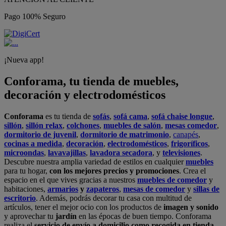
Pago 100% Seguro
¡Nueva app!
Conforama, tu tienda de muebles,
decoración y electrodomésticos
Conforama
es tu tienda de
sofás
,
sofá cama
,
sofá chaise longue
,
sillón
,
sillón relax
,
colchones
,
muebles de salón
,
mesas comedor
,
dormitorio de juvenil
,
dormitorio de matrimonio
,
canapés
,
cocinas a medida
,
decoración
,
electrodomésticos
,
frigoríficos
,
microondas
,
lavavajillas
,
lavadora secadora
, y
televisiones
.
Descubre nuestra amplia variedad de estilos en cualquier
muebles
para tu hogar,
con los mejores precios y promociones
. Crea el
espacio en el que vives gracias a nuestros
muebles de comedor
y
habitaciones,
armarios
y
zapateros
,
mesas de comedor
y
sillas de
escritorio
. Además, podrás decorar tu casa con multitud de
artículos, tener el mejor ocio con los productos de
imagen y sonido
y aprovechar tu
jardín
en las épocas de buen tiempo. Conforama
realiza el
servicio de envío a domicilio como recogida en tienda.