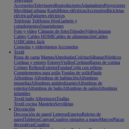
Televisión
Accesorios
Televisores
Reproductores
Adaptadores
Proyectores
Movilidad urbana
Karts
Motos eléctricas
Accesorios
Bicicletas
eléctricas
Patinetes eléctricos
Telefonía
Teléfonos fijos
Gadgets y
complementos
Smartphones
Foto y vídeo
Cámaras de fotos
Trípodes
Videocámaras
Cables
Cables HDMI
Cables de alimentación
Cables
USB
Cables Jack
Consolas y videojuegos
Accesorios
Textil
Ropa de cama
Mantas
Almohadas
Colchas
Sábanas
Nórdicos
Cortinas y estores
Estores
Visillos
Cortinas
Barras de cortina
Cojines
Relleno
Exterior
Fundas
Cojín con relleno
Complementos para sofás
Fundas de sofás
Plaids
Alfombras
Alfombras de habitación
Alfombras
pequeñas
Alfombras antideslizantes
Alfombras de
exterior
Alfombras de baño
Alfombras de salón
Alfombras
infantiles
Textil baño
Albornoces
Toallas
Textil cocina
Manteles
Servilletas
Decoración
Decoración de pared
Letreros
Espejos
Relojes de
pared
Tableros
Canvas
Cuadros pintados a mano
Marcos
Placas
decorativas
Cuadros