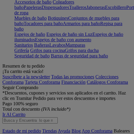
Accesorios de baño
Colgadores
baño
Papeleras
Dispensadores
Toalleros
Jaboneras
Escobillero
Port
de ropa
Muebles de baño
Botiquines
Conjuntos de muebles para
baño
Tocadores para baño
Armarios para baño
Repisa para
baño
Espejos de baño
Espejos de baño sin Luz
Espejos de baño
iluminados
Espejos de baño con aumento
Sanitarios
Bañeras
Lavabos
Mamparas
Grifería
Grifos para cocina
Grifos para ducha
Seguridad de baño
Barras de seguridad para baño
Resumen de tu pedido
¡Tu carrito está vacío!
Suscríbete a la newsletter
Todas las promociones
Colecciones
Conforama
Tarjeta Conforama
Financiación
Catálogos Conforama
Seguir Comprando
*Descuentos, cupones y servicios son aplicados en el carrito. Haz
clic en Tramitar Pedido para ver estos descuentos e importes
Pago 100% seguro
Total con descuento
(IVA incluido*)
Ir Al Carrito
Estado de mi pedido
Tiendas
Ayuda
Blog
App Conforama
Baleares