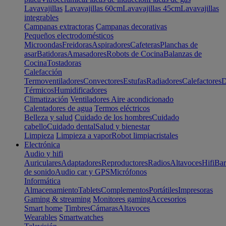
Lavavajillas
Lavavajillas 60cm
Lavavajillas 45cm
Lavavajillas
integrables
Campanas extractoras
Campanas decorativas
Pequeños electrodomésticos
Microondas
Freidoras
Aspiradores
Cafeteras
Planchas de
asar
Batidoras
Amasadores
Robots de Cocina
Balanzas de
Cocina
Tostadoras
Calefacción
Termoventiladores
Convectores
Estufas
Radiadores
Calefactores
D
Térmicos
Humidificadores
Climatización
Ventiladores
Aire acondicionado
Calentadores de agua
Termos eléctricos
Belleza y salud
Cuidado de los hombres
Cuidado
cabello
Cuidado dental
Salud y bienestar
Limpieza
Limpieza a vapor
Robot limpiacristales
Electrónica
Audio y hifi
Auriculares
Adaptadores
Reproductores
Radios
Altavoces
Hifi
Bar
de sonido
Audio car y GPS
Micrófonos
Informática
Almacenamiento
Tablets
Complementos
Portátiles
Impresoras
Gaming & streaming
Monitores gaming
Accesorios
Smart home
Timbres
Cámaras
Altavoces
Wearables
Smartwatches