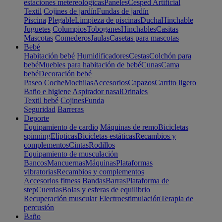
estaciones metereológicas
Paneles
Cesped Artificial
Textil
Cojines de jardín
Fundas de jardín
Piscina
Plegable
Limpieza de piscinas
Ducha
Hinchable
Juguetes
Columpios
Toboganes
Hinchables
Casitas
Mascotas
Comederos
Jaulas
Casetas para mascotas
Bebé
Habitación bebé
Humidificadores
Cestas
Colchón para
bebé
Muebles para habitación de bebé
Cunas
Cama
bebé
Decoración bebé
Paseo
Coche
Mochilas
Accesorios
Capazos
Carrito ligero
Baño e higiene
Aspirador nasal
Orinales
Textil bebé
Cojines
Funda
Seguridad
Barreras
Deporte
Equipamiento de cardio
Máquinas de remo
Bicicletas
spinning
Elípticas
Bicicletas estáticas
Recambios y
complementos
Cintas
Rodillos
Equipamiento de musculación
Bancos
Mancuernas
Máquinas
Plataformas
vibratorias
Recambios y complementos
Accesorios fitness
Bandas
Barras
Plataforma de
step
Cuerdas
Bolas y esferas de equilibrio
Recuperación muscular
Electroestimulación
Terapia de
percusión
Baño