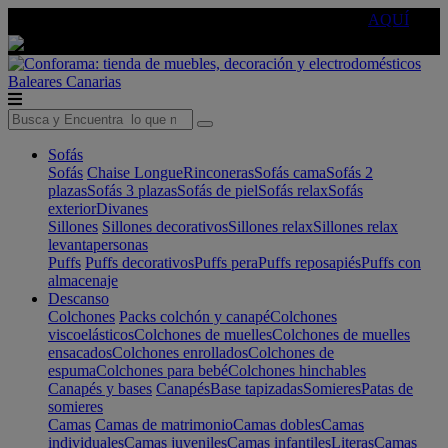
🔵Cambia tu electro con
-10% EXTRA
de descuento ☑️
AQUÍ
Baleares
Canarias
Sofás
Sofás
Chaise Longue
Rinconeras
Sofás cama
Sofás 2
plazas
Sofás 3 plazas
Sofás de piel
Sofás relax
Sofás
exterior
Divanes
Sillones
Sillones decorativos
Sillones relax
Sillones relax
levantapersonas
Puffs
Puffs decorativos
Puffs pera
Puffs reposapiés
Puffs con
almacenaje
Descanso
Colchones
Packs colchón y canapé
Colchones
viscoelásticos
Colchones de muelles
Colchones de muelles
ensacados
Colchones enrollados
Colchones de
espuma
Colchones para bebé
Colchones hinchables
Canapés y bases
Canapés
Base tapizadas
Somieres
Patas de
somieres
Camas
Camas de matrimonio
Camas dobles
Camas
individuales
Camas juveniles
Camas infantiles
Literas
Camas