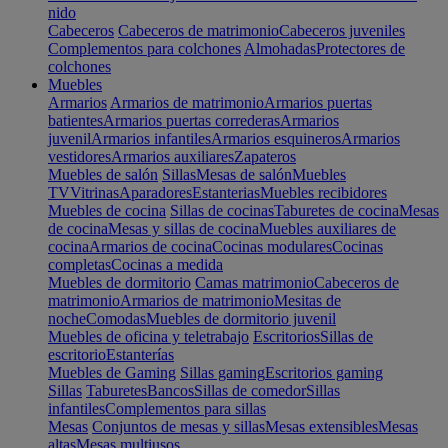
nido
Cabeceros
Cabeceros de matrimonio
Cabeceros juveniles
Complementos para colchones
Almohadas
Protectores de
colchones
Muebles
Armarios
Armarios de matrimonio
Armarios puertas
batientes
Armarios puertas correderas
Armarios
juvenil
Armarios infantiles
Armarios esquineros
Armarios
vestidores
Armarios auxiliares
Zapateros
Muebles de salón
Sillas
Mesas de salón
Muebles
TV
Vitrinas
Aparadores
Estanterias
Muebles recibidores
Muebles de cocina
Sillas de cocinas
Taburetes de cocina
Mesas
de cocina
Mesas y sillas de cocina
Muebles auxiliares de
cocina
Armarios de cocina
Cocinas modulares
Cocinas
completas
Cocinas a medida
Muebles de dormitorio
Camas matrimonio
Cabeceros de
matrimonio
Armarios de matrimonio
Mesitas de
noche
Comodas
Muebles de dormitorio juvenil
Muebles de oficina y teletrabajo
Escritorios
Sillas de
escritorio
Estanterías
Muebles de Gaming
Sillas gaming
Escritorios gaming
Sillas
Taburetes
Bancos
Sillas de comedor
Sillas
infantiles
Complementos para sillas
Mesas
Conjuntos de mesas y sillas
Mesas extensibles
Mesas
altas
Mesas multiusos