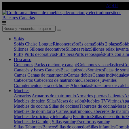
🔵Cambia tu electro con
-10% EXTRA
de descuento ☑️
AQUÍ
Baleares
Canarias
Sofás
Sofás
Chaise Longue
Rinconeras
Sofás cama
Sofás 2 plazas
Sofá
Sillones
Sillones decorativos
Sillones relax
Sillones relax levant
Puffs
Puffs decorativos
Puffs pera
Puffs reposapiés
Puffs con al
Descanso
Colchones
Packs colchón y canapé
Colchones viscoelásticos
Col
Canapés y bases
Canapés
Base tapizadas
Somieres
Patas de somi
Camas
Camas de matrimonio
Camas dobles
Camas individuales
Cabeceros
Cabeceros de matrimonio
Cabeceros juveniles
Complementos para colchones
Almohadas
Protectores de colch
Muebles
Armarios
Armarios de matrimonio
Armarios puertas batientes
Ar
Muebles de salón
Sillas
Mesas de salón
Muebles TV
Vitrinas
Apa
Muebles de cocina
Sillas de cocinas
Taburetes de cocina
Mesas d
Muebles de dormitorio
Camas matrimonio
Cabeceros de matrim
Muebles de oficina y teletrabajo
Escritorios
Sillas de escritorio
Es
Muebles de Gaming
Sillas gaming
Escritorios gaming
Sillas
Taburetes
Bancos
Sillas de comedor
Sillas infantiles
Complem