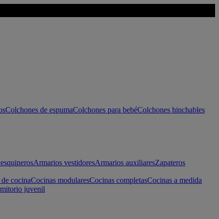
os
Colchones de espuma
Colchones para bebé
Colchones hinchables
esquineros
Armarios vestidores
Armarios auxiliares
Zapateros
 de cocina
Cocinas modulares
Cocinas completas
Cocinas a medida
mitorio juvenil