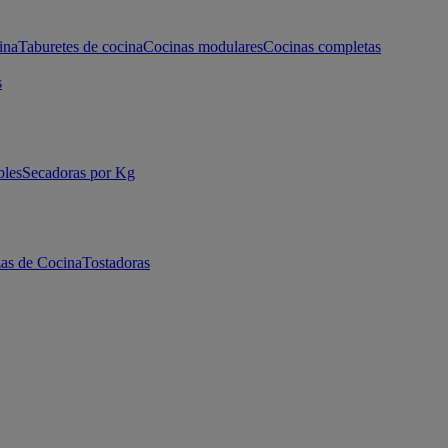
ina
Taburetes de cocina
Cocinas modulares
Cocinas completas
s
bles
Secadoras por Kg
as de Cocina
Tostadoras