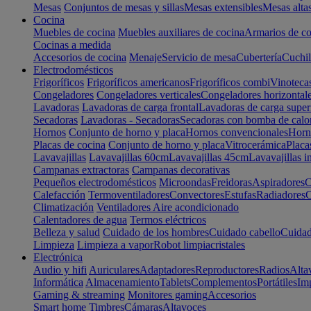
Mesas
Conjuntos de mesas y sillas
Mesas extensibles
Mesas alta
Cocina
Muebles de cocina
Muebles auxiliares de cocina
Armarios de co
Cocinas a medida
Accesorios de cocina
Menaje
Servicio de mesa
Cubertería
Cuchil
Electrodomésticos
Frigoríficos
Frigoríficos americanos
Frigoríficos combi
Vinoteca
Congeladores
Congeladores verticales
Congeladores horizontal
Lavadoras
Lavadoras de carga frontal
Lavadoras de carga super
Secadoras
Lavadoras - Secadoras
Secadoras con bomba de calo
Hornos
Conjunto de horno y placa
Hornos convencionales
Horno
Placas de cocina
Conjunto de horno y placa
Vitrocerámica
Placa
Lavavajillas
Lavavajillas 60cm
Lavavajillas 45cm
Lavavajillas i
Campanas extractoras
Campanas decorativas
Pequeños electrodomésticos
Microondas
Freidoras
Aspiradores
C
Calefacción
Termoventiladores
Convectores
Estufas
Radiadores
C
Climatización
Ventiladores
Aire acondicionado
Calentadores de agua
Termos eléctricos
Belleza y salud
Cuidado de los hombres
Cuidado cabello
Cuidad
Limpieza
Limpieza a vapor
Robot limpiacristales
Electrónica
Audio y hifi
Auriculares
Adaptadores
Reproductores
Radios
Alta
Informática
Almacenamiento
Tablets
Complementos
Portátiles
Im
Gaming & streaming
Monitores gaming
Accesorios
Smart home
Timbres
Cámaras
Altavoces