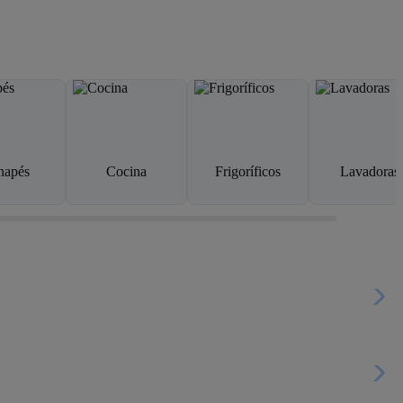
napés
Cocina
Frigoríficos
Lavadoras