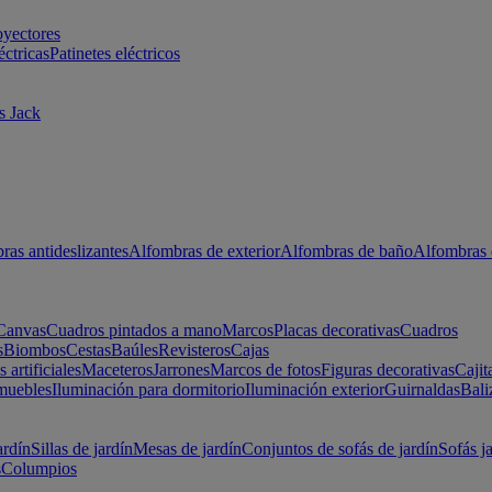
oyectores
éctricas
Patinetes eléctricos
s Jack
ras antideslizantes
Alfombras de exterior
Alfombras de baño
Alfombras 
Canvas
Cuadros pintados a mano
Marcos
Placas decorativas
Cuadros
s
Biombos
Cestas
Baúles
Revisteros
Cajas
s artificiales
Maceteros
Jarrones
Marcos de fotos
Figuras decorativas
Cajit
muebles
Iluminación para dormitorio
Iluminación exterior
Guirnaldas
Bali
ardín
Sillas de jardín
Mesas de jardín
Conjuntos de sofás de jardín
Sofás j
s
Columpios