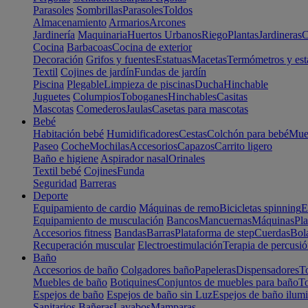
Parasoles
Sombrillas
Parasoles
Toldos
Almacenamiento
Armarios
Arcones
Jardinería
Maquinaria
Huertos Urbanos
Riego
Plantas
Jardineras
C
Cocina
Barbacoas
Cocina de exterior
Decoración
Grifos y fuentes
Estatuas
Macetas
Termómetros y est
Textil
Cojines de jardín
Fundas de jardín
Piscina
Plegable
Limpieza de piscinas
Ducha
Hinchable
Juguetes
Columpios
Toboganes
Hinchables
Casitas
Mascotas
Comederos
Jaulas
Casetas para mascotas
Bebé
Habitación bebé
Humidificadores
Cestas
Colchón para bebé
Mueb
Paseo
Coche
Mochilas
Accesorios
Capazos
Carrito ligero
Baño e higiene
Aspirador nasal
Orinales
Textil bebé
Cojines
Funda
Seguridad
Barreras
Deporte
Equipamiento de cardio
Máquinas de remo
Bicicletas spinning
E
Equipamiento de musculación
Bancos
Mancuernas
Máquinas
Pla
Accesorios fitness
Bandas
Barras
Plataforma de step
Cuerdas
Bola
Recuperación muscular
Electroestimulación
Terapia de percusi
Baño
Accesorios de baño
Colgadores baño
Papeleras
Dispensadores
To
Muebles de baño
Botiquines
Conjuntos de muebles para baño
To
Espejos de baño
Espejos de baño sin Luz
Espejos de baño ilum
Sanitarios
Bañeras
Lavabos
Mamparas