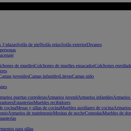
s 3 plazas
Sofás de piel
Sofás relax
Sofás exterior
Divanes
apersonas
macenaje
chones de muelles
Colchones de muelles ensacados
Colchones enrollad
eres
Camas juveniles
Camas infantiles
Literas
Camas nido
ones
marios puertas correderas
Armarios juvenil
Armarios infantiles
Armarios 
radores
Estanterias
Muebles recibidores
e cocina
Mesas y sillas de cocina
Muebles auxiliares de cocina
Armarios
onio
Armarios de matrimonio
Mesitas de noche
Comodas
Muebles de dor
tanterías
entos para sillas