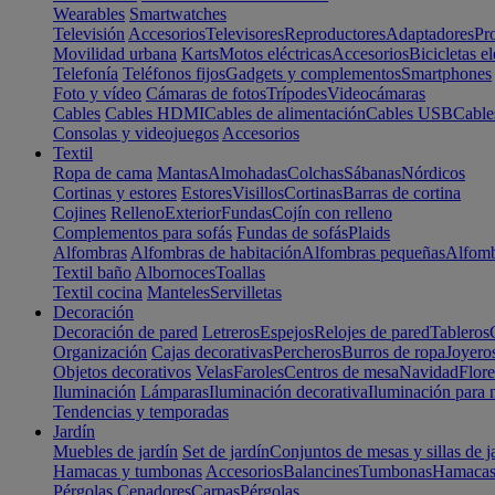
Wearables
Smartwatches
Televisión
Accesorios
Televisores
Reproductores
Adaptadores
Pr
Movilidad urbana
Karts
Motos eléctricas
Accesorios
Bicicletas el
Telefonía
Teléfonos fijos
Gadgets y complementos
Smartphones
Foto y vídeo
Cámaras de fotos
Trípodes
Videocámaras
Cables
Cables HDMI
Cables de alimentación
Cables USB
Cable
Consolas y videojuegos
Accesorios
Textil
Ropa de cama
Mantas
Almohadas
Colchas
Sábanas
Nórdicos
Cortinas y estores
Estores
Visillos
Cortinas
Barras de cortina
Cojines
Relleno
Exterior
Fundas
Cojín con relleno
Complementos para sofás
Fundas de sofás
Plaids
Alfombras
Alfombras de habitación
Alfombras pequeñas
Alfomb
Textil baño
Albornoces
Toallas
Textil cocina
Manteles
Servilletas
Decoración
Decoración de pared
Letreros
Espejos
Relojes de pared
Tableros
Organización
Cajas decorativas
Percheros
Burros de ropa
Joyero
Objetos decorativos
Velas
Faroles
Centros de mesa
Navidad
Flore
Iluminación
Lámparas
Iluminación decorativa
Iluminación para 
Tendencias y temporadas
Jardín
Muebles de jardín
Set de jardín
Conjuntos de mesas y sillas de j
Hamacas y tumbonas
Accesorios
Balancines
Tumbonas
Hamaca
Pérgolas
Cenadores
Carpas
Pérgolas