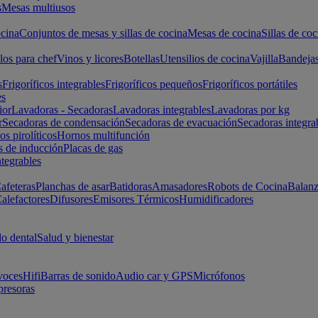
s
Mesas multiusos
cina
Conjuntos de mesas y sillas de cocina
Mesas de cocina
Sillas de coc
los para chef
Vinos y licores
Botellas
Utensilios de cocina
Vajilla
Bandeja
s
Frigoríficos integrables
Frigoríficos pequeños
Frigoríficos portátiles
es
ior
Lavadoras - Secadoras
Lavadoras integrables
Lavadoras por kg
r
Secadoras de condensación
Secadoras de evacuación
Secadoras integra
s pirolíticos
Hornos multifunción
s de inducción
Placas de gas
ntegrables
afeteras
Planchas de asar
Batidoras
Amasadores
Robots de Cocina
Balanz
alefactores
Difusores
Emisores Térmicos
Humidificadores
o dental
Salud y bienestar
voces
Hifi
Barras de sonido
Audio car y GPS
Micrófonos
presoras