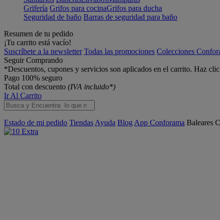
Grifería
Grifos para cocina
Grifos para ducha
Seguridad de baño
Barras de seguridad para baño
Resumen de tu pedido
¡Tu carrito está vacío!
Suscríbete a la newsletter
Todas las promociones
Colecciones Confo
Seguir Comprando
*Descuentos, cupones y servicios son aplicados en el carrito. Haz cli
Pago 100% seguro
Total con descuento
(IVA incluido*)
Ir Al Carrito
Estado de mi pedido
Tiendas
Ayuda
Blog
App Conforama
Baleares
C