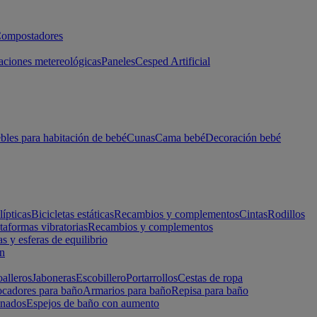
ompostadores
aciones metereológicas
Paneles
Cesped Artificial
les para habitación de bebé
Cunas
Cama bebé
Decoración bebé
lípticas
Bicicletas estáticas
Recambios y complementos
Cintas
Rodillos
taformas vibratorias
Recambios y complementos
s y esferas de equilibrio
ón
alleros
Jaboneras
Escobillero
Portarrollos
Cestas de ropa
cadores para baño
Armarios para baño
Repisa para baño
inados
Espejos de baño con aumento