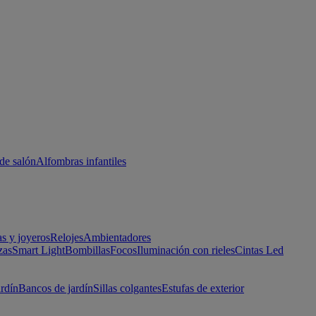
de salón
Alfombras infantiles
as y joyeros
Relojes
Ambientadores
zas
Smart Light
Bombillas
Focos
Iluminación con rieles
Cintas Led
ardín
Bancos de jardín
Sillas colgantes
Estufas de exterior