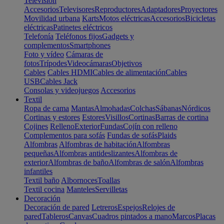
Televisión
Accesorios
Televisores
Reproductores
Adaptadores
Proyectores
Movilidad urbana
Karts
Motos eléctricas
Accesorios
Bicicletas
eléctricas
Patinetes eléctricos
Telefonía
Teléfonos fijos
Gadgets y
complementos
Smartphones
Foto y vídeo
Cámaras de
fotos
Trípodes
Videocámaras
Objetivos
Cables
Cables HDMI
Cables de alimentación
Cables
USB
Cables Jack
Consolas y videojuegos
Accesorios
Textil
Ropa de cama
Mantas
Almohadas
Colchas
Sábanas
Nórdicos
Cortinas y estores
Estores
Visillos
Cortinas
Barras de cortina
Cojines
Relleno
Exterior
Fundas
Cojín con relleno
Complementos para sofás
Fundas de sofás
Plaids
Alfombras
Alfombras de habitación
Alfombras
pequeñas
Alfombras antideslizantes
Alfombras de
exterior
Alfombras de baño
Alfombras de salón
Alfombras
infantiles
Textil baño
Albornoces
Toallas
Textil cocina
Manteles
Servilletas
Decoración
Decoración de pared
Letreros
Espejos
Relojes de
pared
Tableros
Canvas
Cuadros pintados a mano
Marcos
Placas