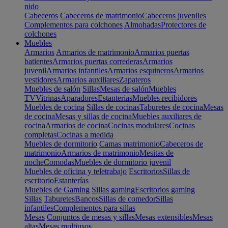
nido
Cabeceros
Cabeceros de matrimonio
Cabeceros juveniles
Complementos para colchones
Almohadas
Protectores de
colchones
Muebles
Armarios
Armarios de matrimonio
Armarios puertas
batientes
Armarios puertas correderas
Armarios
juvenil
Armarios infantiles
Armarios esquineros
Armarios
vestidores
Armarios auxiliares
Zapateros
Muebles de salón
Sillas
Mesas de salón
Muebles
TV
Vitrinas
Aparadores
Estanterias
Muebles recibidores
Muebles de cocina
Sillas de cocinas
Taburetes de cocina
Mesas
de cocina
Mesas y sillas de cocina
Muebles auxiliares de
cocina
Armarios de cocina
Cocinas modulares
Cocinas
completas
Cocinas a medida
Muebles de dormitorio
Camas matrimonio
Cabeceros de
matrimonio
Armarios de matrimonio
Mesitas de
noche
Comodas
Muebles de dormitorio juvenil
Muebles de oficina y teletrabajo
Escritorios
Sillas de
escritorio
Estanterías
Muebles de Gaming
Sillas gaming
Escritorios gaming
Sillas
Taburetes
Bancos
Sillas de comedor
Sillas
infantiles
Complementos para sillas
Mesas
Conjuntos de mesas y sillas
Mesas extensibles
Mesas
altas
Mesas multiusos