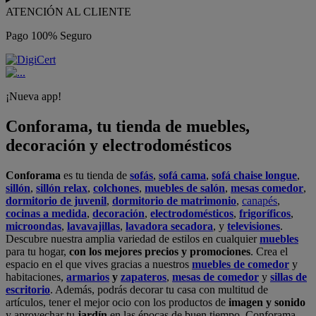
ATENCIÓN AL CLIENTE
Pago 100% Seguro
¡Nueva app!
Conforama, tu tienda de muebles,
decoración y electrodomésticos
Conforama
es tu tienda de
sofás
,
sofá cama
,
sofá chaise longue
,
sillón
,
sillón relax
,
colchones
,
muebles de salón
,
mesas comedor
,
dormitorio de juvenil
,
dormitorio de matrimonio
,
canapés
,
cocinas a medida
,
decoración
,
electrodomésticos
,
frigoríficos
,
microondas
,
lavavajillas
,
lavadora secadora
, y
televisiones
.
Descubre nuestra amplia variedad de estilos en cualquier
muebles
para tu hogar,
con los mejores precios y promociones
. Crea el
espacio en el que vives gracias a nuestros
muebles de comedor
y
habitaciones,
armarios
y
zapateros
,
mesas de comedor
y
sillas de
escritorio
. Además, podrás decorar tu casa con multitud de
artículos, tener el mejor ocio con los productos de
imagen y sonido
y aprovechar tu
jardín
en las épocas de buen tiempo. Conforama