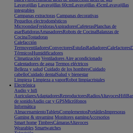
Lavavajillas
Lavavajillas 60cm
Lavavajillas 45cm
Lavavajillas
integrables
Campanas extractoras
Campanas decorativas
Pequeños electrodomésticos
Microondas
Freidoras
Aspiradores
Cafeteras
Planchas de
asar
Batidoras
Amasadores
Robots de Cocina
Balanzas de
Cocina
Tostadoras
Calefacción
Termoventiladores
Convectores
Estufas
Radiadores
Calefactores
D
Térmicos
Humidificadores
Climatización
Ventiladores
Aire acondicionado
Calentadores de agua
Termos eléctricos
Belleza y salud
Cuidado de los hombres
Cuidado
cabello
Cuidado dental
Salud y bienestar
Limpieza
Limpieza a vapor
Robot limpiacristales
Electrónica
Audio y hifi
Auriculares
Adaptadores
Reproductores
Radios
Altavoces
Hifi
Bar
de sonido
Audio car y GPS
Micrófonos
Informática
Almacenamiento
Tablets
Complementos
Portátiles
Impresoras
Gaming & streaming
Monitores gaming
Accesorios
Smart home
Timbres
Cámaras
Altavoces
Wearables
Smartwatches