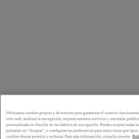
Utilizamos cookies propias y de terceros para garantizar el correcto funcionami
sitio web, analizar la navegación, mejorar nuestros servicios y mostrarte public
personalizada en función de tus hábitos de navegación. Puedes aceptar todas la
pulsando en “Aceptar”, o configurar tus preferencias para seleccionar qué tipos
cookies deseas permitir o rechazar. Para más información, consulta nuestra
Pol