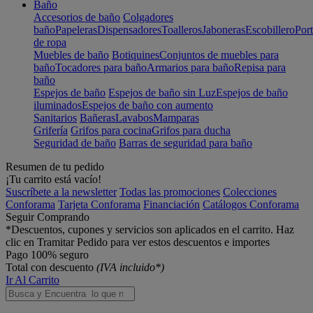
Baño
Accesorios de baño
Colgadores
baño
Papeleras
Dispensadores
Toalleros
Jaboneras
Escobillero
Port
de ropa
Muebles de baño
Botiquines
Conjuntos de muebles para
baño
Tocadores para baño
Armarios para baño
Repisa para
baño
Espejos de baño
Espejos de baño sin Luz
Espejos de baño
iluminados
Espejos de baño con aumento
Sanitarios
Bañeras
Lavabos
Mamparas
Grifería
Grifos para cocina
Grifos para ducha
Seguridad de baño
Barras de seguridad para baño
Resumen de tu pedido
¡Tu carrito está vacío!
Suscríbete a la newsletter
Todas las promociones
Colecciones
Conforama
Tarjeta Conforama
Financiación
Catálogos Conforama
Seguir Comprando
*Descuentos, cupones y servicios son aplicados en el carrito. Haz
clic en Tramitar Pedido para ver estos descuentos e importes
Pago 100% seguro
Total con descuento
(IVA incluido*)
Ir Al Carrito