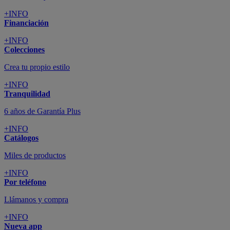
+INFO
Financiación
+INFO
Colecciones
Crea tu propio estilo
+INFO
Tranquilidad
6 años de Garantía Plus
+INFO
Catálogos
Miles de productos
+INFO
Por teléfono
Llámanos y compra
+INFO
Nueva app