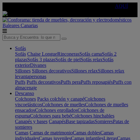
🔵Cambia tu electro con
-10% EXTRA
de descuento ☑️
AQUÍ
Baleares
Canarias
Sofás
Sofás
Chaise Longue
Rinconeras
Sofás cama
Sofás 2
plazas
Sofás 3 plazas
Sofás de piel
Sofás relax
Sofás
exterior
Divanes
Sillones
Sillones decorativos
Sillones relax
Sillones relax
levantapersonas
Puffs
Puffs decorativos
Puffs pera
Puffs reposapiés
Puffs con
almacenaje
Descanso
Colchones
Packs colchón y canapé
Colchones
viscoelásticos
Colchones de muelles
Colchones de muelles
ensacados
Colchones enrollados
Colchones de
espuma
Colchones para bebé
Colchones hinchables
Canapés y bases
Canapés
Base tapizadas
Somieres
Patas de
somieres
Camas
Camas de matrimonio
Camas dobles
Camas
individuales
Camas juveniles
Camas infantiles
Literas
Camas