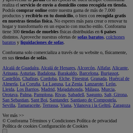
realiza el
servicio de envío a domicilio como recogida en tienda.
Podrás
comprar online
entre nuestra gama de más de 7.000
productos y
recibirlo en tu domicilio
, o bien con
recogida gratis
en nuestras tiendas física.
No esperes más para crear o renovar tu
hogar y transformarlo en un espacio con mucho estilo. Conforama
tiene 300
tiendas de muebles
físicas distribuidas en
6 países
distintos. Aproveche nuestras ofertas de
sofas baratos
,
colchones
baratos
y
liquidaciones de sofas
.
Conforama solo comercializa a través de su website o, físicamente,
en sus
tiendas de sofás
.
Alcalá de Guadaíra
,
Alcalá de Henares
,
Alcorcón
,
Alfafar
,
Alicante
,
Arinaga
,
Asturias
,
Badalona
,
Barakaldo
,
Barcelona
,
Burjassot
,
Castellón
,
Chafiras
,
Cordoba
,
Elche
,
Finestrat
,
Granada
,
Huércal de
Almería
,
La Coruña
,
La Laguna
,
La Zenia
,
Lanzarote
,
León
,
Lleida
,
Los Barrios
,
Madrid
,
Majadahonda
,
Málaga
,
Murcia
,
Orotava
,
Palma
,
Pamplona
,
Rivas
,
Sabadell
,
Sagunto
,
Salt, Girona
,
San Sebastian
,
Sant Boi
,
Santander
,
Santiago de Compostela
,
Sevilla
,
Tamaraceite
,
Terrassa
,
Viana
,
Vilanova i la Geltrú
,
Zaragoza
Ver más >>
© Conforama
Términos y Condiciones
Política de privacidad
Política de cookies
Configuración de Cookies