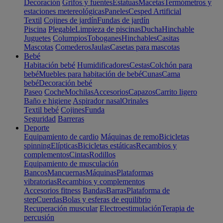
Decoración
Grifos y fuentes
Estatuas
Macetas
Termómetros y
estaciones metereológicas
Paneles
Cesped Artificial
Textil
Cojines de jardín
Fundas de jardín
Piscina
Plegable
Limpieza de piscinas
Ducha
Hinchable
Juguetes
Columpios
Toboganes
Hinchables
Casitas
Mascotas
Comederos
Jaulas
Casetas para mascotas
Bebé
Habitación bebé
Humidificadores
Cestas
Colchón para
bebé
Muebles para habitación de bebé
Cunas
Cama
bebé
Decoración bebé
Paseo
Coche
Mochilas
Accesorios
Capazos
Carrito ligero
Baño e higiene
Aspirador nasal
Orinales
Textil bebé
Cojines
Funda
Seguridad
Barreras
Deporte
Equipamiento de cardio
Máquinas de remo
Bicicletas
spinning
Elípticas
Bicicletas estáticas
Recambios y
complementos
Cintas
Rodillos
Equipamiento de musculación
Bancos
Mancuernas
Máquinas
Plataformas
vibratorias
Recambios y complementos
Accesorios fitness
Bandas
Barras
Plataforma de
step
Cuerdas
Bolas y esferas de equilibrio
Recuperación muscular
Electroestimulación
Terapia de
percusión