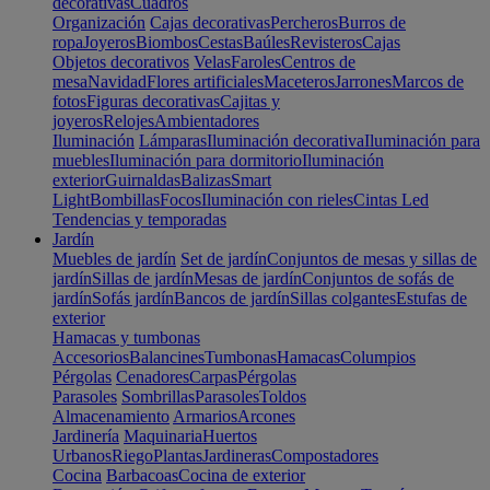
decorativas
Cuadros
Organización
Cajas decorativas
Percheros
Burros de
ropa
Joyeros
Biombos
Cestas
Baúles
Revisteros
Cajas
Objetos decorativos
Velas
Faroles
Centros de
mesa
Navidad
Flores artificiales
Maceteros
Jarrones
Marcos de
fotos
Figuras decorativas
Cajitas y
joyeros
Relojes
Ambientadores
Iluminación
Lámparas
Iluminación decorativa
Iluminación para
muebles
Iluminación para dormitorio
Iluminación
exterior
Guirnaldas
Balizas
Smart
Light
Bombillas
Focos
Iluminación con rieles
Cintas Led
Tendencias y temporadas
Jardín
Muebles de jardín
Set de jardín
Conjuntos de mesas y sillas de
jardín
Sillas de jardín
Mesas de jardín
Conjuntos de sofás de
jardín
Sofás jardín
Bancos de jardín
Sillas colgantes
Estufas de
exterior
Hamacas y tumbonas
Accesorios
Balancines
Tumbonas
Hamacas
Columpios
Pérgolas
Cenadores
Carpas
Pérgolas
Parasoles
Sombrillas
Parasoles
Toldos
Almacenamiento
Armarios
Arcones
Jardinería
Maquinaria
Huertos
Urbanos
Riego
Plantas
Jardineras
Compostadores
Cocina
Barbacoas
Cocina de exterior