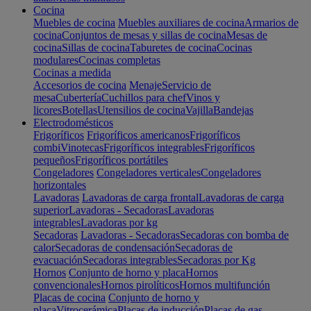
Cocina
Muebles de cocina
Muebles auxiliares de cocina
Armarios de
cocina
Conjuntos de mesas y sillas de cocina
Mesas de
cocina
Sillas de cocina
Taburetes de cocina
Cocinas
modulares
Cocinas completas
Cocinas a medida
Accesorios de cocina
Menaje
Servicio de
mesa
Cubertería
Cuchillos para chef
Vinos y
licores
Botellas
Utensilios de cocina
Vajilla
Bandejas
Electrodomésticos
Frigoríficos
Frigoríficos americanos
Frigoríficos
combi
Vinotecas
Frigoríficos integrables
Frigoríficos
pequeños
Frigoríficos portátiles
Congeladores
Congeladores verticales
Congeladores
horizontales
Lavadoras
Lavadoras de carga frontal
Lavadoras de carga
superior
Lavadoras - Secadoras
Lavadoras
integrables
Lavadoras por kg
Secadoras
Lavadoras - Secadoras
Secadoras con bomba de
calor
Secadoras de condensación
Secadoras de
evacuación
Secadoras integrables
Secadoras por Kg
Hornos
Conjunto de horno y placa
Hornos
convencionales
Hornos pirolíticos
Hornos multifunción
Placas de cocina
Conjunto de horno y
placa
Vitrocerámica
Placas de inducción
Placas de gas