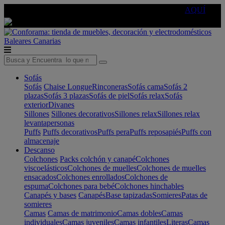
🔵Cambia tu electro con
-10% EXTRA
de descuento ☑️
AQUÍ
Baleares
Canarias
Sofás
Sofás
Chaise Longue
Rinconeras
Sofás cama
Sofás 2
plazas
Sofás 3 plazas
Sofás de piel
Sofás relax
Sofás
exterior
Divanes
Sillones
Sillones decorativos
Sillones relax
Sillones relax
levantapersonas
Puffs
Puffs decorativos
Puffs pera
Puffs reposapiés
Puffs con
almacenaje
Descanso
Colchones
Packs colchón y canapé
Colchones
viscoelásticos
Colchones de muelles
Colchones de muelles
ensacados
Colchones enrollados
Colchones de
espuma
Colchones para bebé
Colchones hinchables
Canapés y bases
Canapés
Base tapizadas
Somieres
Patas de
somieres
Camas
Camas de matrimonio
Camas dobles
Camas
individuales
Camas juveniles
Camas infantiles
Literas
Camas