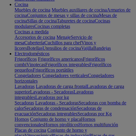
Cocina
Muebles de cocina
Muebles auxiliares de cocina
Armarios de
cocina
Conjuntos de mesas y sillas de cocina
Mesas de
cocina
Sillas de cocina
Taburetes de cocina
Cocinas
modulares
Cocinas completas
Cocinas a medida
Accesorios de cocina
Menaje
Servicio de
mesa
Cubertería
Cuchillos para chef
Vinos y
licores
Botellas
Utensilios de cocina
Vajilla
Bandejas
Electrodomésticos
Frigoríficos
Frigoríficos americanos
Frigoríficos
combi
Vinotecas
Frigoríficos integrables
Frigoríficos
pequeños
Frigoríficos portátiles
Congeladores
Congeladores verticales
Congeladores
horizontales
Lavadoras
Lavadoras de carga frontal
Lavadoras de carga
superior
Lavadoras - Secadoras
Lavadoras
integrables
Lavadoras por kg
Secadoras
Lavadoras - Secadoras
Secadoras con bomba de
calor
Secadoras de condensación
Secadoras de
evacuación
Secadoras integrables
Secadoras por Kg
Hornos
Conjunto de horno y placa
Hornos
convencionales
Hornos pirolíticos
Hornos multifunción
Placas de cocina
Conjunto de horno y
placa
Vitrocerámica
Placas de inducción
Placas de gas