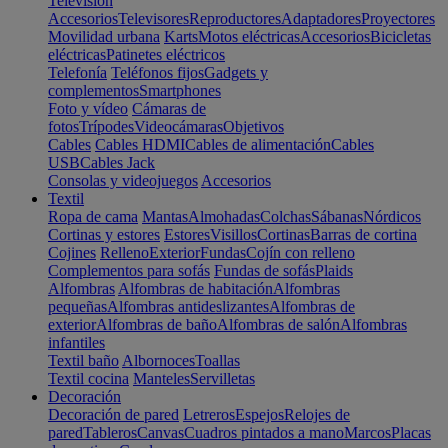
Televisión
Accesorios
Televisores
Reproductores
Adaptadores
Proyectores
Movilidad urbana
Karts
Motos eléctricas
Accesorios
Bicicletas
eléctricas
Patinetes eléctricos
Telefonía
Teléfonos fijos
Gadgets y
complementos
Smartphones
Foto y vídeo
Cámaras de
fotos
Trípodes
Videocámaras
Objetivos
Cables
Cables HDMI
Cables de alimentación
Cables
USB
Cables Jack
Consolas y videojuegos
Accesorios
Textil
Ropa de cama
Mantas
Almohadas
Colchas
Sábanas
Nórdicos
Cortinas y estores
Estores
Visillos
Cortinas
Barras de cortina
Cojines
Relleno
Exterior
Fundas
Cojín con relleno
Complementos para sofás
Fundas de sofás
Plaids
Alfombras
Alfombras de habitación
Alfombras
pequeñas
Alfombras antideslizantes
Alfombras de
exterior
Alfombras de baño
Alfombras de salón
Alfombras
infantiles
Textil baño
Albornoces
Toallas
Textil cocina
Manteles
Servilletas
Decoración
Decoración de pared
Letreros
Espejos
Relojes de
pared
Tableros
Canvas
Cuadros pintados a mano
Marcos
Placas