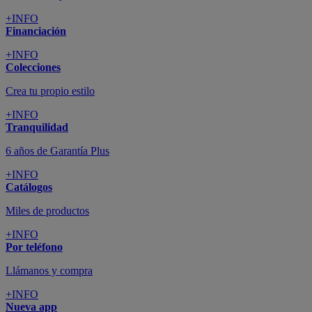
+INFO
Financiación
+INFO
Colecciones
Crea tu propio estilo
+INFO
Tranquilidad
6 años de Garantía Plus
+INFO
Catálogos
Miles de productos
+INFO
Por teléfono
Llámanos y compra
+INFO
Nueva app