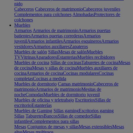
nido
Cabeceros
Cabeceros de matrimonio
Cabeceros juveniles
Complementos para colchones
Almohadas
Protectores de
colchones
Muebles
Armarios
Armarios de matrimonio
Armarios puertas
batientes
Armarios puertas correderas
Armarios
juvenil
Armarios infantiles
Armarios esquineros
Armarios
vestidores
Armarios auxiliares
Zapateros
Muebles de salón
Sillas
Mesas de salón
Muebles
TV
Vitrinas
Aparadores
Estanterias
Muebles recibidores
Muebles de cocina
Sillas de cocinas
Taburetes de cocina
Mesas
de cocina
Mesas y sillas de cocina
Muebles auxiliares de
cocina
Armarios de cocina
Cocinas modulares
Cocinas
completas
Cocinas a medida
Muebles de dormitorio
Camas matrimonio
Cabeceros de
matrimonio
Armarios de matrimonio
Mesitas de
noche
Comodas
Muebles de dormitorio juvenil
Muebles de oficina y teletrabajo
Escritorios
Sillas de
escritorio
Estanterías
Muebles de Gaming
Sillas gaming
Escritorios gaming
Sillas
Taburetes
Bancos
Sillas de comedor
Sillas
infantiles
Complementos para sillas
Mesas
Conjuntos de mesas y sillas
Mesas extensibles
Mesas
altas
Mesas multiusos