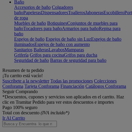
Baño
Accesorios de baño
Colgadores
baño
Papeleras
Dispensadores
Toalleros
Jaboneras
Escobillero
Port
de ropa
Muebles de baño
Botiquines
Conjuntos de muebles para
baño
Tocadores para baño
Armarios para baño
Repisa para
baño
Espejos de baño
Espejos de baño sin Luz
Espejos de baño
iluminados
Espejos de baño con aumento
Sanitarios
Bañeras
Lavabos
Mamparas
Grifería
Grifos para cocina
Grifos para ducha
Seguridad de baño
Barras de seguridad para baño
Resumen de tu pedido
¡Tu carrito está vacío!
Suscríbete a la newsletter
Todas las promociones
Colecciones
Conforama
Tarjeta Conforama
Financiación
Catálogos Conforama
Seguir Comprando
*Descuentos, cupones y servicios son aplicados en el carrito. Haz
clic en Tramitar Pedido para ver estos descuentos e importes
Pago 100% seguro
Total con descuento
(IVA incluido*)
Ir Al Carrito