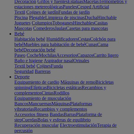
Decoración
Grifos y fuentes
Estatuas
Macetas
Termómetros y
estaciones metereológicas
Paneles
Cesped Artificial
Textil
Cojines de jardín
Fundas de jardín
Piscina
Plegable
Limpieza de piscinas
Ducha
Hinchable
Juguetes
Columpios
Toboganes
Hinchables
Casitas
Mascotas
Comederos
Jaulas
Casetas para mascotas
Bebé
Habitación bebé
Humidificadores
Cestas
Colchón para
bebé
Muebles para habitación de bebé
Cunas
Cama
bebé
Decoración bebé
Paseo
Coche
Mochilas
Accesorios
Capazos
Carrito ligero
Baño e higiene
Aspirador nasal
Orinales
Textil bebé
Cojines
Funda
Seguridad
Barreras
Deporte
Equipamiento de cardio
Máquinas de remo
Bicicletas
spinning
Elípticas
Bicicletas estáticas
Recambios y
complementos
Cintas
Rodillos
Equipamiento de musculación
Bancos
Mancuernas
Máquinas
Plataformas
vibratorias
Recambios y complementos
Accesorios fitness
Bandas
Barras
Plataforma de
step
Cuerdas
Bolas y esferas de equilibrio
Recuperación muscular
Electroestimulación
Terapia de
percusión