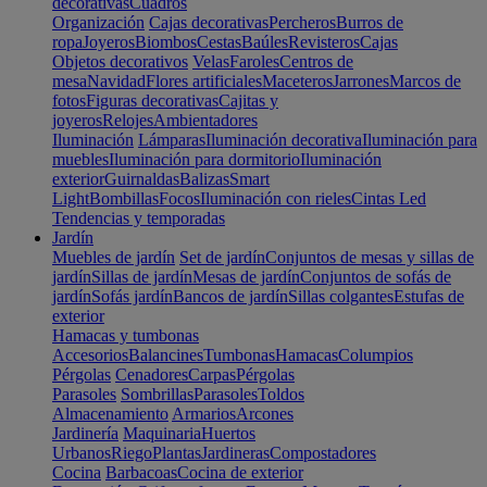
decorativas
Cuadros
Organización
Cajas decorativas
Percheros
Burros de
ropa
Joyeros
Biombos
Cestas
Baúles
Revisteros
Cajas
Objetos decorativos
Velas
Faroles
Centros de
mesa
Navidad
Flores artificiales
Maceteros
Jarrones
Marcos de
fotos
Figuras decorativas
Cajitas y
joyeros
Relojes
Ambientadores
Iluminación
Lámparas
Iluminación decorativa
Iluminación para
muebles
Iluminación para dormitorio
Iluminación
exterior
Guirnaldas
Balizas
Smart
Light
Bombillas
Focos
Iluminación con rieles
Cintas Led
Tendencias y temporadas
Jardín
Muebles de jardín
Set de jardín
Conjuntos de mesas y sillas de
jardín
Sillas de jardín
Mesas de jardín
Conjuntos de sofás de
jardín
Sofás jardín
Bancos de jardín
Sillas colgantes
Estufas de
exterior
Hamacas y tumbonas
Accesorios
Balancines
Tumbonas
Hamacas
Columpios
Pérgolas
Cenadores
Carpas
Pérgolas
Parasoles
Sombrillas
Parasoles
Toldos
Almacenamiento
Armarios
Arcones
Jardinería
Maquinaria
Huertos
Urbanos
Riego
Plantas
Jardineras
Compostadores
Cocina
Barbacoas
Cocina de exterior