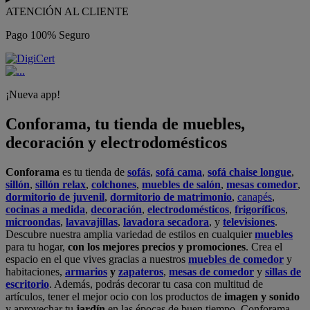
ATENCIÓN AL CLIENTE
Pago 100% Seguro
¡Nueva app!
Conforama, tu tienda de muebles,
decoración y electrodomésticos
Conforama
es tu tienda de
sofás
,
sofá cama
,
sofá chaise longue
,
sillón
,
sillón relax
,
colchones
,
muebles de salón
,
mesas comedor
,
dormitorio de juvenil
,
dormitorio de matrimonio
,
canapés
,
cocinas a medida
,
decoración
,
electrodomésticos
,
frigoríficos
,
microondas
,
lavavajillas
,
lavadora secadora
, y
televisiones
.
Descubre nuestra amplia variedad de estilos en cualquier
muebles
para tu hogar,
con los mejores precios y promociones
. Crea el
espacio en el que vives gracias a nuestros
muebles de comedor
y
habitaciones,
armarios
y
zapateros
,
mesas de comedor
y
sillas de
escritorio
. Además, podrás decorar tu casa con multitud de
artículos, tener el mejor ocio con los productos de
imagen y sonido
y aprovechar tu
jardín
en las épocas de buen tiempo. Conforama