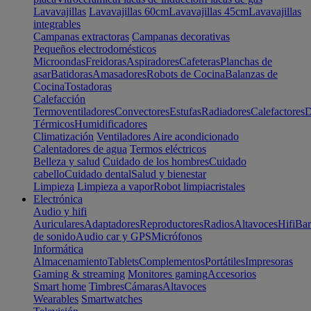
Lavavajillas
Lavavajillas 60cm
Lavavajillas 45cm
Lavavajillas
integrables
Campanas extractoras
Campanas decorativas
Pequeños electrodomésticos
Microondas
Freidoras
Aspiradores
Cafeteras
Planchas de
asar
Batidoras
Amasadores
Robots de Cocina
Balanzas de
Cocina
Tostadoras
Calefacción
Termoventiladores
Convectores
Estufas
Radiadores
Calefactores
D
Térmicos
Humidificadores
Climatización
Ventiladores
Aire acondicionado
Calentadores de agua
Termos eléctricos
Belleza y salud
Cuidado de los hombres
Cuidado
cabello
Cuidado dental
Salud y bienestar
Limpieza
Limpieza a vapor
Robot limpiacristales
Electrónica
Audio y hifi
Auriculares
Adaptadores
Reproductores
Radios
Altavoces
Hifi
Bar
de sonido
Audio car y GPS
Micrófonos
Informática
Almacenamiento
Tablets
Complementos
Portátiles
Impresoras
Gaming & streaming
Monitores gaming
Accesorios
Smart home
Timbres
Cámaras
Altavoces
Wearables
Smartwatches