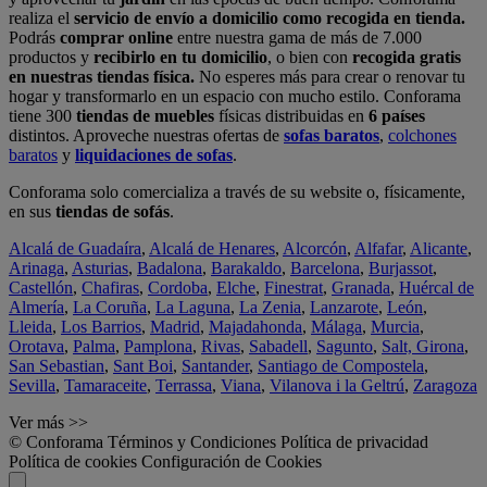
realiza el
servicio de envío a domicilio como recogida en tienda.
Podrás
comprar online
entre nuestra gama de más de 7.000
productos y
recibirlo en tu domicilio
, o bien con
recogida gratis
en nuestras tiendas física.
No esperes más para crear o renovar tu
hogar y transformarlo en un espacio con mucho estilo. Conforama
tiene 300
tiendas de muebles
físicas distribuidas en
6 países
distintos. Aproveche nuestras ofertas de
sofas baratos
,
colchones
baratos
y
liquidaciones de sofas
.
Conforama solo comercializa a través de su website o, físicamente,
en sus
tiendas de sofás
.
Alcalá de Guadaíra
,
Alcalá de Henares
,
Alcorcón
,
Alfafar
,
Alicante
,
Arinaga
,
Asturias
,
Badalona
,
Barakaldo
,
Barcelona
,
Burjassot
,
Castellón
,
Chafiras
,
Cordoba
,
Elche
,
Finestrat
,
Granada
,
Huércal de
Almería
,
La Coruña
,
La Laguna
,
La Zenia
,
Lanzarote
,
León
,
Lleida
,
Los Barrios
,
Madrid
,
Majadahonda
,
Málaga
,
Murcia
,
Orotava
,
Palma
,
Pamplona
,
Rivas
,
Sabadell
,
Sagunto
,
Salt, Girona
,
San Sebastian
,
Sant Boi
,
Santander
,
Santiago de Compostela
,
Sevilla
,
Tamaraceite
,
Terrassa
,
Viana
,
Vilanova i la Geltrú
,
Zaragoza
Ver más >>
© Conforama
Términos y Condiciones
Política de privacidad
Política de cookies
Configuración de Cookies