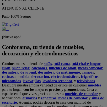
ATENCIÓN AL CLIENTE
Pago 100% Seguro
¡Nueva app!
Conforama, tu tienda de muebles,
decoración y electrodomésticos
Conforama
es tu tienda de
sofás
,
sofá cama
,
sofá chaise longue
,
sillón
,
sillón relax
,
colchones
,
muebles de salón
,
mesas comedor
,
dormitorio de juvenil
,
dormitorio de matrimonio
,
canapés
,
cocinas a medida
,
decoración
,
electrodomésticos
,
frigoríficos
,
microondas
,
lavavajillas
,
lavadora secadora
, y
televisiones
.
Descubre nuestra amplia variedad de estilos en cualquier
muebles
para tu hogar,
con los mejores precios y promociones
. Crea el
espacio en el que vives gracias a nuestros
muebles de comedor
y
habitaciones,
armarios
y
zapateros
,
mesas de comedor
y
sillas de
escritorio
. Además, podrás decorar tu casa con multitud de
artículos, tener el mejor ocio con los productos de
imagen y sonido