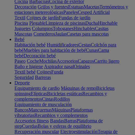
Cocina
Barbacoas
Cocina de exterior
Decoración
Grifos y fuentes
Estatuas
Macetas
Termómetros y
estaciones metereológicas
Paneles
Cesped Artificial
Textil
Cojines de jardín
Fundas de jardín
Piscina
Plegable
Limpieza de piscinas
Ducha
Hinchable
Juguetes
Columpios
Toboganes
Hinchables
Casitas
Mascotas
Comederos
Jaulas
Casetas para mascotas
Bebé
Habitación bebé
Humidificadores
Cestas
Colchón para
bebé
Muebles para habitación de bebé
Cunas
Cama
bebé
Decoración bebé
Paseo
Coche
Mochilas
Accesorios
Capazos
Carrito ligero
Baño e higiene
Aspirador nasal
Orinales
Textil bebé
Cojines
Funda
Seguridad
Barreras
Deporte
Equipamiento de cardio
Máquinas de remo
Bicicletas
spinning
Elípticas
Bicicletas estáticas
Recambios y
complementos
Cintas
Rodillos
Equipamiento de musculación
Bancos
Mancuernas
Máquinas
Plataformas
vibratorias
Recambios y complementos
Accesorios fitness
Bandas
Barras
Plataforma de
step
Cuerdas
Bolas y esferas de equilibrio
Recuperación muscular
Electroestimulación
Terapia de