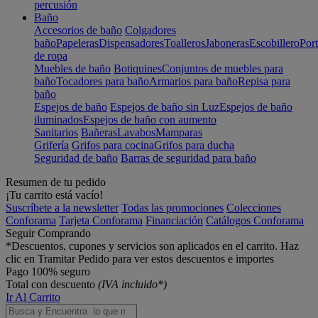
percusión
Baño
Accesorios de baño
Colgadores
baño
Papeleras
Dispensadores
Toalleros
Jaboneras
Escobillero
Port
de ropa
Muebles de baño
Botiquines
Conjuntos de muebles para
baño
Tocadores para baño
Armarios para baño
Repisa para
baño
Espejos de baño
Espejos de baño sin Luz
Espejos de baño
iluminados
Espejos de baño con aumento
Sanitarios
Bañeras
Lavabos
Mamparas
Grifería
Grifos para cocina
Grifos para ducha
Seguridad de baño
Barras de seguridad para baño
Resumen de tu pedido
¡Tu carrito está vacío!
Suscríbete a la newsletter
Todas las promociones
Colecciones
Conforama
Tarjeta Conforama
Financiación
Catálogos Conforama
Seguir Comprando
*Descuentos, cupones y servicios son aplicados en el carrito. Haz
clic en Tramitar Pedido para ver estos descuentos e importes
Pago 100% seguro
Total con descuento
(IVA incluido*)
Ir Al Carrito