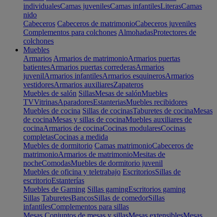
individuales
Camas juveniles
Camas infantiles
Literas
Camas
nido
Cabeceros
Cabeceros de matrimonio
Cabeceros juveniles
Complementos para colchones
Almohadas
Protectores de
colchones
Muebles
Armarios
Armarios de matrimonio
Armarios puertas
batientes
Armarios puertas correderas
Armarios
juvenil
Armarios infantiles
Armarios esquineros
Armarios
vestidores
Armarios auxiliares
Zapateros
Muebles de salón
Sillas
Mesas de salón
Muebles
TV
Vitrinas
Aparadores
Estanterias
Muebles recibidores
Muebles de cocina
Sillas de cocinas
Taburetes de cocina
Mesas
de cocina
Mesas y sillas de cocina
Muebles auxiliares de
cocina
Armarios de cocina
Cocinas modulares
Cocinas
completas
Cocinas a medida
Muebles de dormitorio
Camas matrimonio
Cabeceros de
matrimonio
Armarios de matrimonio
Mesitas de
noche
Comodas
Muebles de dormitorio juvenil
Muebles de oficina y teletrabajo
Escritorios
Sillas de
escritorio
Estanterías
Muebles de Gaming
Sillas gaming
Escritorios gaming
Sillas
Taburetes
Bancos
Sillas de comedor
Sillas
infantiles
Complementos para sillas
Mesas
Conjuntos de mesas y sillas
Mesas extensibles
Mesas