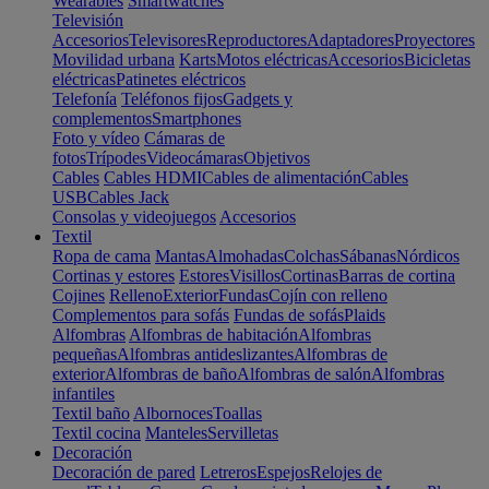
Wearables
Smartwatches
Televisión
Accesorios
Televisores
Reproductores
Adaptadores
Proyectores
Movilidad urbana
Karts
Motos eléctricas
Accesorios
Bicicletas
eléctricas
Patinetes eléctricos
Telefonía
Teléfonos fijos
Gadgets y
complementos
Smartphones
Foto y vídeo
Cámaras de
fotos
Trípodes
Videocámaras
Objetivos
Cables
Cables HDMI
Cables de alimentación
Cables
USB
Cables Jack
Consolas y videojuegos
Accesorios
Textil
Ropa de cama
Mantas
Almohadas
Colchas
Sábanas
Nórdicos
Cortinas y estores
Estores
Visillos
Cortinas
Barras de cortina
Cojines
Relleno
Exterior
Fundas
Cojín con relleno
Complementos para sofás
Fundas de sofás
Plaids
Alfombras
Alfombras de habitación
Alfombras
pequeñas
Alfombras antideslizantes
Alfombras de
exterior
Alfombras de baño
Alfombras de salón
Alfombras
infantiles
Textil baño
Albornoces
Toallas
Textil cocina
Manteles
Servilletas
Decoración
Decoración de pared
Letreros
Espejos
Relojes de