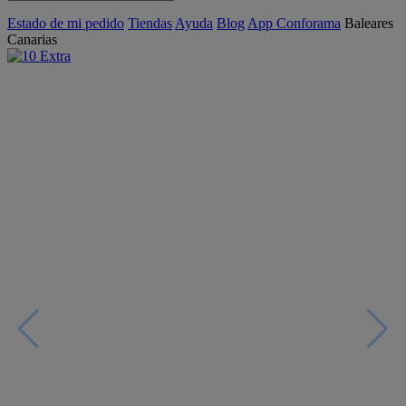
Estado de mi pedido
Tiendas
Ayuda
Blog
App Conforama
Baleares
Canarias