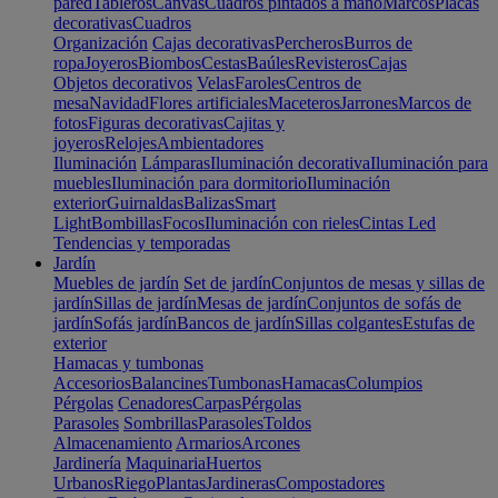
pared
Tableros
Canvas
Cuadros pintados a mano
Marcos
Placas
decorativas
Cuadros
Organización
Cajas decorativas
Percheros
Burros de
ropa
Joyeros
Biombos
Cestas
Baúles
Revisteros
Cajas
Objetos decorativos
Velas
Faroles
Centros de
mesa
Navidad
Flores artificiales
Maceteros
Jarrones
Marcos de
fotos
Figuras decorativas
Cajitas y
joyeros
Relojes
Ambientadores
Iluminación
Lámparas
Iluminación decorativa
Iluminación para
muebles
Iluminación para dormitorio
Iluminación
exterior
Guirnaldas
Balizas
Smart
Light
Bombillas
Focos
Iluminación con rieles
Cintas Led
Tendencias y temporadas
Jardín
Muebles de jardín
Set de jardín
Conjuntos de mesas y sillas de
jardín
Sillas de jardín
Mesas de jardín
Conjuntos de sofás de
jardín
Sofás jardín
Bancos de jardín
Sillas colgantes
Estufas de
exterior
Hamacas y tumbonas
Accesorios
Balancines
Tumbonas
Hamacas
Columpios
Pérgolas
Cenadores
Carpas
Pérgolas
Parasoles
Sombrillas
Parasoles
Toldos
Almacenamiento
Armarios
Arcones
Jardinería
Maquinaria
Huertos
Urbanos
Riego
Plantas
Jardineras
Compostadores