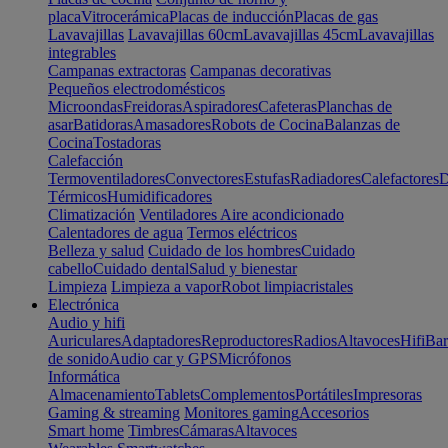
placa
Vitrocerámica
Placas de inducción
Placas de gas
Lavavajillas
Lavavajillas 60cm
Lavavajillas 45cm
Lavavajillas
integrables
Campanas extractoras
Campanas decorativas
Pequeños electrodomésticos
Microondas
Freidoras
Aspiradores
Cafeteras
Planchas de
asar
Batidoras
Amasadores
Robots de Cocina
Balanzas de
Cocina
Tostadoras
Calefacción
Termoventiladores
Convectores
Estufas
Radiadores
Calefactores
D
Térmicos
Humidificadores
Climatización
Ventiladores
Aire acondicionado
Calentadores de agua
Termos eléctricos
Belleza y salud
Cuidado de los hombres
Cuidado
cabello
Cuidado dental
Salud y bienestar
Limpieza
Limpieza a vapor
Robot limpiacristales
Electrónica
Audio y hifi
Auriculares
Adaptadores
Reproductores
Radios
Altavoces
Hifi
Bar
de sonido
Audio car y GPS
Micrófonos
Informática
Almacenamiento
Tablets
Complementos
Portátiles
Impresoras
Gaming & streaming
Monitores gaming
Accesorios
Smart home
Timbres
Cámaras
Altavoces