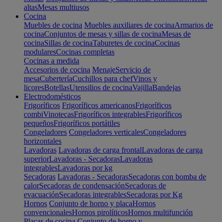
altas
Mesas multiusos
Cocina
Muebles de cocina
Muebles auxiliares de cocina
Armarios de
cocina
Conjuntos de mesas y sillas de cocina
Mesas de
cocina
Sillas de cocina
Taburetes de cocina
Cocinas
modulares
Cocinas completas
Cocinas a medida
Accesorios de cocina
Menaje
Servicio de
mesa
Cubertería
Cuchillos para chef
Vinos y
licores
Botellas
Utensilios de cocina
Vajilla
Bandejas
Electrodomésticos
Frigoríficos
Frigoríficos americanos
Frigoríficos
combi
Vinotecas
Frigoríficos integrables
Frigoríficos
pequeños
Frigoríficos portátiles
Congeladores
Congeladores verticales
Congeladores
horizontales
Lavadoras
Lavadoras de carga frontal
Lavadoras de carga
superior
Lavadoras - Secadoras
Lavadoras
integrables
Lavadoras por kg
Secadoras
Lavadoras - Secadoras
Secadoras con bomba de
calor
Secadoras de condensación
Secadoras de
evacuación
Secadoras integrables
Secadoras por Kg
Hornos
Conjunto de horno y placa
Hornos
convencionales
Hornos pirolíticos
Hornos multifunción
Placas de cocina
Conjunto de horno y