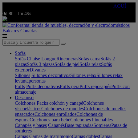
🔵Cambia tu electro con
-10% EXTRA
de descuento ☑️
AQUÍ
0d
8h
11m
49s
Baleares
Canarias
Sofás
Sofás
Chaise Longue
Rinconeras
Sofás cama
Sofás 2
plazas
Sofás 3 plazas
Sofás de piel
Sofás relax
Sofás
exterior
Divanes
Sillones
Sillones decorativos
Sillones relax
Sillones relax
levantapersonas
Puffs
Puffs decorativos
Puffs pera
Puffs reposapiés
Puffs con
almacenaje
Descanso
Colchones
Packs colchón y canapé
Colchones
viscoelásticos
Colchones de muelles
Colchones de muelles
ensacados
Colchones enrollados
Colchones de
espuma
Colchones para bebé
Colchones hinchables
Canapés y bases
Canapés
Base tapizadas
Somieres
Patas de
somieres
Camas
Camas de matrimonio
Camas dobles
Camas