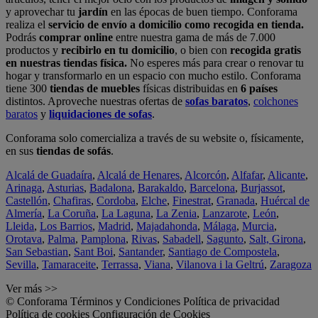
y aprovechar tu
jardín
en las épocas de buen tiempo. Conforama
realiza el
servicio de envío a domicilio como recogida en tienda.
Podrás
comprar online
entre nuestra gama de más de 7.000
productos y
recibirlo en tu domicilio
, o bien con
recogida gratis
en nuestras tiendas física.
No esperes más para crear o renovar tu
hogar y transformarlo en un espacio con mucho estilo. Conforama
tiene 300
tiendas de muebles
físicas distribuidas en
6 países
distintos. Aproveche nuestras ofertas de
sofas baratos
,
colchones
baratos
y
liquidaciones de sofas
.
Conforama solo comercializa a través de su website o, físicamente,
en sus
tiendas de sofás
.
Alcalá de Guadaíra
,
Alcalá de Henares
,
Alcorcón
,
Alfafar
,
Alicante
,
Arinaga
,
Asturias
,
Badalona
,
Barakaldo
,
Barcelona
,
Burjassot
,
Castellón
,
Chafiras
,
Cordoba
,
Elche
,
Finestrat
,
Granada
,
Huércal de
Almería
,
La Coruña
,
La Laguna
,
La Zenia
,
Lanzarote
,
León
,
Lleida
,
Los Barrios
,
Madrid
,
Majadahonda
,
Málaga
,
Murcia
,
Orotava
,
Palma
,
Pamplona
,
Rivas
,
Sabadell
,
Sagunto
,
Salt, Girona
,
San Sebastian
,
Sant Boi
,
Santander
,
Santiago de Compostela
,
Sevilla
,
Tamaraceite
,
Terrassa
,
Viana
,
Vilanova i la Geltrú
,
Zaragoza
Ver más >>
© Conforama
Términos y Condiciones
Política de privacidad
Política de cookies
Configuración de Cookies