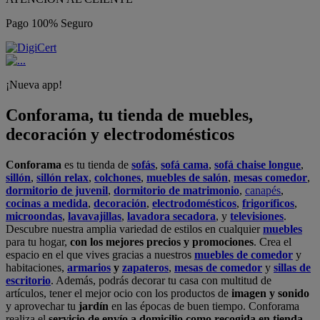
Pago 100% Seguro
¡Nueva app!
Conforama, tu tienda de muebles,
decoración y electrodomésticos
Conforama
es tu tienda de
sofás
,
sofá cama
,
sofá chaise longue
,
sillón
,
sillón relax
,
colchones
,
muebles de salón
,
mesas comedor
,
dormitorio de juvenil
,
dormitorio de matrimonio
,
canapés
,
cocinas a medida
,
decoración
,
electrodomésticos
,
frigoríficos
,
microondas
,
lavavajillas
,
lavadora secadora
, y
televisiones
.
Descubre nuestra amplia variedad de estilos en cualquier
muebles
para tu hogar,
con los mejores precios y promociones
. Crea el
espacio en el que vives gracias a nuestros
muebles de comedor
y
habitaciones,
armarios
y
zapateros
,
mesas de comedor
y
sillas de
escritorio
. Además, podrás decorar tu casa con multitud de
artículos, tener el mejor ocio con los productos de
imagen y sonido
y aprovechar tu
jardín
en las épocas de buen tiempo. Conforama
realiza el
servicio de envío a domicilio como recogida en tienda.