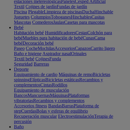
estaciones metereológicas
Paneles
Cesped Artificial
Textil
Cojines de jardín
Fundas de jardín
Piscina
Plegable
Limpieza de piscinas
Ducha
Hinchable
Juguetes
Columpios
Toboganes
Hinchables
Casitas
Mascotas
Comederos
Jaulas
Casetas para mascotas
Bebé
Habitación bebé
Humidificadores
Cestas
Colchón para
bebé
Muebles para habitación de bebé
Cunas
Cama
bebé
Decoración bebé
Paseo
Coche
Mochilas
Accesorios
Capazos
Carrito ligero
Baño e higiene
Aspirador nasal
Orinales
Textil bebé
Cojines
Funda
Seguridad
Barreras
Deporte
Equipamiento de cardio
Máquinas de remo
Bicicletas
spinning
Elípticas
Bicicletas estáticas
Recambios y
complementos
Cintas
Rodillos
Equipamiento de musculación
Bancos
Mancuernas
Máquinas
Plataformas
vibratorias
Recambios y complementos
Accesorios fitness
Bandas
Barras
Plataforma de
step
Cuerdas
Bolas y esferas de equilibrio
Recuperación muscular
Electroestimulación
Terapia de
percusión
Baño