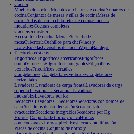
Cocina
Muebles de cocina
Muebles auxiliares de cocina
Armarios de
cocina
Conjuntos de mesas y sillas de cocina
Mesas de
cocina
Sillas de cocina
Taburetes de cocina
Cocinas
modulares
Cocinas completas
Cocinas a medida
Accesorios de cocina
Menaje
Servicio de
mesa
Cubertería
Cuchillos para chef
Vinos y
licores
Botellas
Utensilios de cocina
Vajilla
Bandejas
Electrodomésticos
Frigoríficos
Frigoríficos americanos
Frigoríficos
combi
Vinotecas
Frigoríficos integrables
Frigoríficos
pequeños
Frigoríficos portátiles
Congeladores
Congeladores verticales
Congeladores
horizontales
Lavadoras
Lavadoras de carga frontal
Lavadoras de carga
superior
Lavadoras - Secadoras
Lavadoras
integrables
Lavadoras por kg
Secadoras
Lavadoras - Secadoras
Secadoras con bomba de
calor
Secadoras de condensación
Secadoras de
evacuación
Secadoras integrables
Secadoras por Kg
Hornos
Conjunto de horno y placa
Hornos
convencionales
Hornos pirolíticos
Hornos multifunción
Placas de cocina
Conjunto de horno y
placa
Vitrocerámica
Placas de inducción
Placas de gas