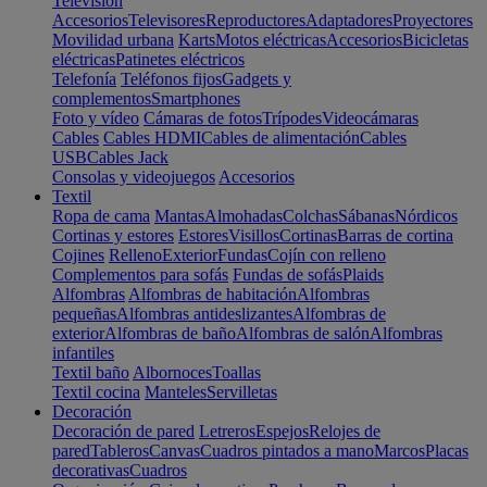
Televisión
Accesorios
Televisores
Reproductores
Adaptadores
Proyectores
Movilidad urbana
Karts
Motos eléctricas
Accesorios
Bicicletas
eléctricas
Patinetes eléctricos
Telefonía
Teléfonos fijos
Gadgets y
complementos
Smartphones
Foto y vídeo
Cámaras de fotos
Trípodes
Videocámaras
Cables
Cables HDMI
Cables de alimentación
Cables
USB
Cables Jack
Consolas y videojuegos
Accesorios
Textil
Ropa de cama
Mantas
Almohadas
Colchas
Sábanas
Nórdicos
Cortinas y estores
Estores
Visillos
Cortinas
Barras de cortina
Cojines
Relleno
Exterior
Fundas
Cojín con relleno
Complementos para sofás
Fundas de sofás
Plaids
Alfombras
Alfombras de habitación
Alfombras
pequeñas
Alfombras antideslizantes
Alfombras de
exterior
Alfombras de baño
Alfombras de salón
Alfombras
infantiles
Textil baño
Albornoces
Toallas
Textil cocina
Manteles
Servilletas
Decoración
Decoración de pared
Letreros
Espejos
Relojes de
pared
Tableros
Canvas
Cuadros pintados a mano
Marcos
Placas
decorativas
Cuadros