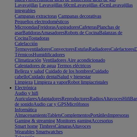
Lavavajillas
Lavavajillas 60cm
Lavavajillas 45cm
Lavavajillas
integrables
Campanas extractoras
Campanas decorativas
Pequeños electrodomésticos
Microondas
Freidoras
Aspiradores
Cafeteras
Planchas de
asar
Batidoras
Amasadores
Robots de Cocina
Balanzas de
Cocina
Tostadoras
Calefacción
Termoventiladores
Convectores
Estufas
Radiadores
Calefactores
D
Térmicos
Humidificadores
Climatización
Ventiladores
Aire acondicionado
Calentadores de agua
Termos eléctricos
Belleza y salud
Cuidado de los hombres
Cuidado
cabello
Cuidado dental
Salud y bienestar
Limpieza
Limpieza a vapor
Robot limpiacristales
Electrónica
Audio y hifi
Auriculares
Adaptadores
Reproductores
Radios
Altavoces
Hifi
Bar
de sonido
Audio car y GPS
Micrófonos
Informática
Almacenamiento
Tablets
Complementos
Portátiles
Impresoras
Gaming & streaming
Monitores gaming
Accesorios
Smart home
Timbres
Cámaras
Altavoces
Wearables
Smartwatches