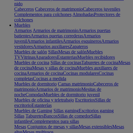
nido
Cabeceros
Cabeceros de matrimonio
Cabeceros juveniles
Complementos para colchones
Almohadas
Protectores de
colchones
Muebles
Armarios
Armarios de matrimonio
Armarios puertas
batientes
Armarios puertas correderas
Armarios
juvenil
Armarios infantiles
Armarios esquineros
Armarios
vestidores
Armarios auxiliares
Zapateros
Muebles de salón
Sillas
Mesas de salón
Muebles
TV
Vitrinas
Aparadores
Estanterias
Muebles recibidores
Muebles de cocina
Sillas de cocinas
Taburetes de cocina
Mesas
de cocina
Mesas y sillas de cocina
Muebles auxiliares de
cocina
Armarios de cocina
Cocinas modulares
Cocinas
completas
Cocinas a medida
Muebles de dormitorio
Camas matrimonio
Cabeceros de
matrimonio
Armarios de matrimonio
Mesitas de
noche
Comodas
Muebles de dormitorio juvenil
Muebles de oficina y teletrabajo
Escritorios
Sillas de
escritorio
Estanterías
Muebles de Gaming
Sillas gaming
Escritorios gaming
Sillas
Taburetes
Bancos
Sillas de comedor
Sillas
infantiles
Complementos para sillas
Mesas
Conjuntos de mesas y sillas
Mesas extensibles
Mesas
altas
Mesas multiusos