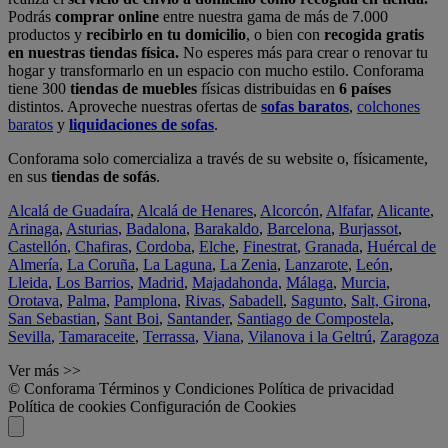
Podrás
comprar online
entre nuestra gama de más de 7.000
productos y
recibirlo en tu domicilio
, o bien con
recogida gratis
en nuestras tiendas física.
No esperes más para crear o renovar tu
hogar y transformarlo en un espacio con mucho estilo. Conforama
tiene 300
tiendas de muebles
físicas distribuidas en
6 países
distintos. Aproveche nuestras ofertas de
sofas baratos
,
colchones
baratos
y
liquidaciones de sofas
.
Conforama solo comercializa a través de su website o, físicamente,
en sus
tiendas de sofás
.
Alcalá de Guadaíra
,
Alcalá de Henares
,
Alcorcón
,
Alfafar
,
Alicante
,
Arinaga
,
Asturias
,
Badalona
,
Barakaldo
,
Barcelona
,
Burjassot
,
Castellón
,
Chafiras
,
Cordoba
,
Elche
,
Finestrat
,
Granada
,
Huércal de
Almería
,
La Coruña
,
La Laguna
,
La Zenia
,
Lanzarote
,
León
,
Lleida
,
Los Barrios
,
Madrid
,
Majadahonda
,
Málaga
,
Murcia
,
Orotava
,
Palma
,
Pamplona
,
Rivas
,
Sabadell
,
Sagunto
,
Salt, Girona
,
San Sebastian
,
Sant Boi
,
Santander
,
Santiago de Compostela
,
Sevilla
,
Tamaraceite
,
Terrassa
,
Viana
,
Vilanova i la Geltrú
,
Zaragoza
Ver más >>
© Conforama
Términos y Condiciones
Política de privacidad
Política de cookies
Configuración de Cookies