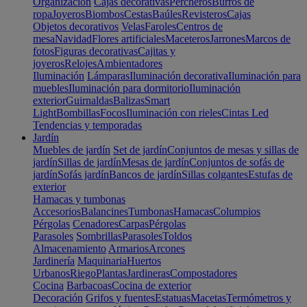
Organización
Cajas decorativas
Percheros
Burros de
ropa
Joyeros
Biombos
Cestas
Baúles
Revisteros
Cajas
Objetos decorativos
Velas
Faroles
Centros de
mesa
Navidad
Flores artificiales
Maceteros
Jarrones
Marcos de
fotos
Figuras decorativas
Cajitas y
joyeros
Relojes
Ambientadores
Iluminación
Lámparas
Iluminación decorativa
Iluminación para
muebles
Iluminación para dormitorio
Iluminación
exterior
Guirnaldas
Balizas
Smart
Light
Bombillas
Focos
Iluminación con rieles
Cintas Led
Tendencias y temporadas
Jardín
Muebles de jardín
Set de jardín
Conjuntos de mesas y sillas de
jardín
Sillas de jardín
Mesas de jardín
Conjuntos de sofás de
jardín
Sofás jardín
Bancos de jardín
Sillas colgantes
Estufas de
exterior
Hamacas y tumbonas
Accesorios
Balancines
Tumbonas
Hamacas
Columpios
Pérgolas
Cenadores
Carpas
Pérgolas
Parasoles
Sombrillas
Parasoles
Toldos
Almacenamiento
Armarios
Arcones
Jardinería
Maquinaria
Huertos
Urbanos
Riego
Plantas
Jardineras
Compostadores
Cocina
Barbacoas
Cocina de exterior
Decoración
Grifos y fuentes
Estatuas
Macetas
Termómetros y