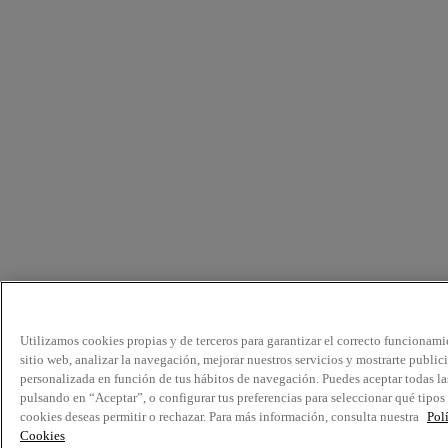
Utilizamos cookies propias y de terceros para garantizar el correcto funcionami
sitio web, analizar la navegación, mejorar nuestros servicios y mostrarte public
personalizada en función de tus hábitos de navegación. Puedes aceptar todas la
pulsando en “Aceptar”, o configurar tus preferencias para seleccionar qué tipos
cookies deseas permitir o rechazar. Para más información, consulta nuestra
Pol
Cookies