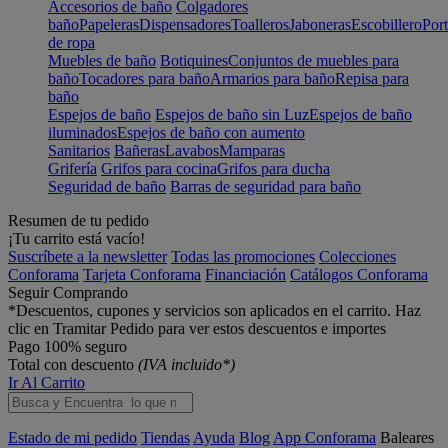
Accesorios de baño
Colgadores
baño
Papeleras
Dispensadores
Toalleros
Jaboneras
Escobillero
Port
de ropa
Muebles de baño
Botiquines
Conjuntos de muebles para
baño
Tocadores para baño
Armarios para baño
Repisa para
baño
Espejos de baño
Espejos de baño sin Luz
Espejos de baño
iluminados
Espejos de baño con aumento
Sanitarios
Bañeras
Lavabos
Mamparas
Grifería
Grifos para cocina
Grifos para ducha
Seguridad de baño
Barras de seguridad para baño
Resumen de tu pedido
¡Tu carrito está vacío!
Suscríbete a la newsletter
Todas las promociones
Colecciones
Conforama
Tarjeta Conforama
Financiación
Catálogos Conforama
Seguir Comprando
*Descuentos, cupones y servicios son aplicados en el carrito. Haz
clic en Tramitar Pedido para ver estos descuentos e importes
Pago 100% seguro
Total con descuento
(IVA incluido*)
Ir Al Carrito
Estado de mi pedido
Tiendas
Ayuda
Blog
App Conforama
Baleares