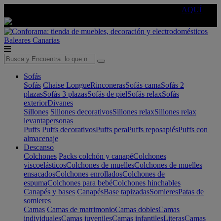
🔵Cambia tu electro con
-10% EXTRA
de descuento ☑️
AQUÍ
Baleares
Canarias
Sofás
Sofás
Chaise Longue
Rinconeras
Sofás cama
Sofás 2
plazas
Sofás 3 plazas
Sofás de piel
Sofás relax
Sofás
exterior
Divanes
Sillones
Sillones decorativos
Sillones relax
Sillones relax
levantapersonas
Puffs
Puffs decorativos
Puffs pera
Puffs reposapiés
Puffs con
almacenaje
Descanso
Colchones
Packs colchón y canapé
Colchones
viscoelásticos
Colchones de muelles
Colchones de muelles
ensacados
Colchones enrollados
Colchones de
espuma
Colchones para bebé
Colchones hinchables
Canapés y bases
Canapés
Base tapizadas
Somieres
Patas de
somieres
Camas
Camas de matrimonio
Camas dobles
Camas
individuales
Camas juveniles
Camas infantiles
Literas
Camas