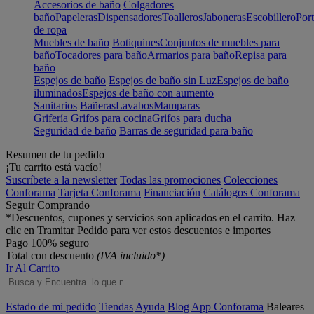
Accesorios de baño
Colgadores
baño
Papeleras
Dispensadores
Toalleros
Jaboneras
Escobillero
Port
de ropa
Muebles de baño
Botiquines
Conjuntos de muebles para
baño
Tocadores para baño
Armarios para baño
Repisa para
baño
Espejos de baño
Espejos de baño sin Luz
Espejos de baño
iluminados
Espejos de baño con aumento
Sanitarios
Bañeras
Lavabos
Mamparas
Grifería
Grifos para cocina
Grifos para ducha
Seguridad de baño
Barras de seguridad para baño
Resumen de tu pedido
¡Tu carrito está vacío!
Suscríbete a la newsletter
Todas las promociones
Colecciones
Conforama
Tarjeta Conforama
Financiación
Catálogos Conforama
Seguir Comprando
*Descuentos, cupones y servicios son aplicados en el carrito. Haz
clic en Tramitar Pedido para ver estos descuentos e importes
Pago 100% seguro
Total con descuento
(IVA incluido*)
Ir Al Carrito
Estado de mi pedido
Tiendas
Ayuda
Blog
App Conforama
Baleares