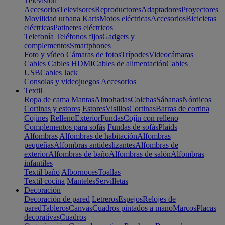
Televisión
Accesorios
Televisores
Reproductores
Adaptadores
Proyectores
Movilidad urbana
Karts
Motos eléctricas
Accesorios
Bicicletas
eléctricas
Patinetes eléctricos
Telefonía
Teléfonos fijos
Gadgets y
complementos
Smartphones
Foto y vídeo
Cámaras de fotos
Trípodes
Videocámaras
Cables
Cables HDMI
Cables de alimentación
Cables
USB
Cables Jack
Consolas y videojuegos
Accesorios
Textil
Ropa de cama
Mantas
Almohadas
Colchas
Sábanas
Nórdicos
Cortinas y estores
Estores
Visillos
Cortinas
Barras de cortina
Cojines
Relleno
Exterior
Fundas
Cojín con relleno
Complementos para sofás
Fundas de sofás
Plaids
Alfombras
Alfombras de habitación
Alfombras
pequeñas
Alfombras antideslizantes
Alfombras de
exterior
Alfombras de baño
Alfombras de salón
Alfombras
infantiles
Textil baño
Albornoces
Toallas
Textil cocina
Manteles
Servilletas
Decoración
Decoración de pared
Letreros
Espejos
Relojes de
pared
Tableros
Canvas
Cuadros pintados a mano
Marcos
Placas
decorativas
Cuadros