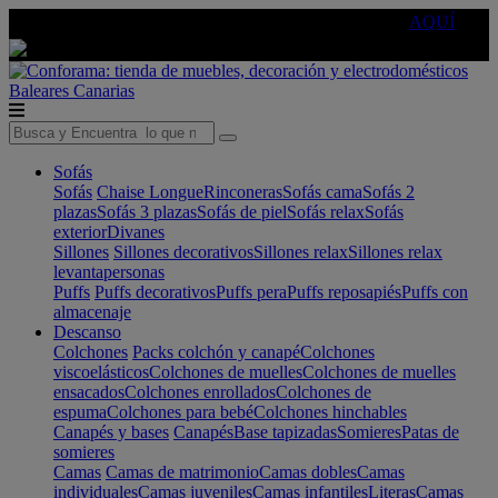
🔵Cambia tu electro con
-10% EXTRA
de descuento ☑️
AQUÍ
Baleares
Canarias
Sofás
Sofás
Chaise Longue
Rinconeras
Sofás cama
Sofás 2
plazas
Sofás 3 plazas
Sofás de piel
Sofás relax
Sofás
exterior
Divanes
Sillones
Sillones decorativos
Sillones relax
Sillones relax
levantapersonas
Puffs
Puffs decorativos
Puffs pera
Puffs reposapiés
Puffs con
almacenaje
Descanso
Colchones
Packs colchón y canapé
Colchones
viscoelásticos
Colchones de muelles
Colchones de muelles
ensacados
Colchones enrollados
Colchones de
espuma
Colchones para bebé
Colchones hinchables
Canapés y bases
Canapés
Base tapizadas
Somieres
Patas de
somieres
Camas
Camas de matrimonio
Camas dobles
Camas
individuales
Camas juveniles
Camas infantiles
Literas
Camas