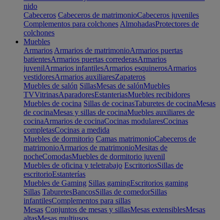
nido
Cabeceros
Cabeceros de matrimonio
Cabeceros juveniles
Complementos para colchones
Almohadas
Protectores de
colchones
Muebles
Armarios
Armarios de matrimonio
Armarios puertas
batientes
Armarios puertas correderas
Armarios
juvenil
Armarios infantiles
Armarios esquineros
Armarios
vestidores
Armarios auxiliares
Zapateros
Muebles de salón
Sillas
Mesas de salón
Muebles
TV
Vitrinas
Aparadores
Estanterias
Muebles recibidores
Muebles de cocina
Sillas de cocinas
Taburetes de cocina
Mesas
de cocina
Mesas y sillas de cocina
Muebles auxiliares de
cocina
Armarios de cocina
Cocinas modulares
Cocinas
completas
Cocinas a medida
Muebles de dormitorio
Camas matrimonio
Cabeceros de
matrimonio
Armarios de matrimonio
Mesitas de
noche
Comodas
Muebles de dormitorio juvenil
Muebles de oficina y teletrabajo
Escritorios
Sillas de
escritorio
Estanterías
Muebles de Gaming
Sillas gaming
Escritorios gaming
Sillas
Taburetes
Bancos
Sillas de comedor
Sillas
infantiles
Complementos para sillas
Mesas
Conjuntos de mesas y sillas
Mesas extensibles
Mesas
altas
Mesas multiusos