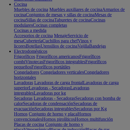
Cocina
Muebles de cocina
Muebles auxiliares de cocina
Armarios de
cocina
Conjuntos de mesas y sillas de cocina
Mesas de
cocina
Sillas de cocina
Taburetes de cocina
Cocinas
modulares
Cocinas completas
Cocinas a medida
Accesorios de cocina
Menaje
Servicio de
mesa
Cubertería
Cuchillos para chef
Vinos y
licores
Botellas
Utensilios de cocina
Vajilla
Bandejas
Electrodomésticos
Frigoríficos
Frigoríficos americanos
Frigoríficos
combi
Vinotecas
Frigoríficos integrables
Frigoríficos
pequeños
Frigoríficos portátiles
Congeladores
Congeladores verticales
Congeladores
horizontales
Lavadoras
Lavadoras de carga frontal
Lavadoras de carga
superior
Lavadoras - Secadoras
Lavadoras
integrables
Lavadoras por kg
Secadoras
Lavadoras - Secadoras
Secadoras con bomba de
calor
Secadoras de condensación
Secadoras de
evacuación
Secadoras integrables
Secadoras por Kg
Hornos
Conjunto de horno y placa
Hornos
convencionales
Hornos pirolíticos
Hornos multifunción
Placas de cocina
Conjunto de horno y
placa
Vitrocerámica
Placas de inducción
Placas de gas