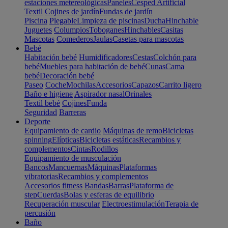
estaciones metereológicas
Paneles
Cesped Artificial
Textil
Cojines de jardín
Fundas de jardín
Piscina
Plegable
Limpieza de piscinas
Ducha
Hinchable
Juguetes
Columpios
Toboganes
Hinchables
Casitas
Mascotas
Comederos
Jaulas
Casetas para mascotas
Bebé
Habitación bebé
Humidificadores
Cestas
Colchón para
bebé
Muebles para habitación de bebé
Cunas
Cama
bebé
Decoración bebé
Paseo
Coche
Mochilas
Accesorios
Capazos
Carrito ligero
Baño e higiene
Aspirador nasal
Orinales
Textil bebé
Cojines
Funda
Seguridad
Barreras
Deporte
Equipamiento de cardio
Máquinas de remo
Bicicletas
spinning
Elípticas
Bicicletas estáticas
Recambios y
complementos
Cintas
Rodillos
Equipamiento de musculación
Bancos
Mancuernas
Máquinas
Plataformas
vibratorias
Recambios y complementos
Accesorios fitness
Bandas
Barras
Plataforma de
step
Cuerdas
Bolas y esferas de equilibrio
Recuperación muscular
Electroestimulación
Terapia de
percusión
Baño