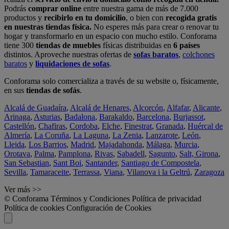
Podrás
comprar online
entre nuestra gama de más de 7.000
productos y
recibirlo en tu domicilio
, o bien con
recogida gratis
en nuestras tiendas física.
No esperes más para crear o renovar tu
hogar y transformarlo en un espacio con mucho estilo. Conforama
tiene 300
tiendas de muebles
físicas distribuidas en
6 países
distintos. Aproveche nuestras ofertas de
sofas baratos
,
colchones
baratos
y
liquidaciones de sofas
.
Conforama solo comercializa a través de su website o, físicamente,
en sus
tiendas de sofás
.
Alcalá de Guadaíra
,
Alcalá de Henares
,
Alcorcón
,
Alfafar
,
Alicante
,
Arinaga
,
Asturias
,
Badalona
,
Barakaldo
,
Barcelona
,
Burjassot
,
Castellón
,
Chafiras
,
Cordoba
,
Elche
,
Finestrat
,
Granada
,
Huércal de
Almería
,
La Coruña
,
La Laguna
,
La Zenia
,
Lanzarote
,
León
,
Lleida
,
Los Barrios
,
Madrid
,
Majadahonda
,
Málaga
,
Murcia
,
Orotava
,
Palma
,
Pamplona
,
Rivas
,
Sabadell
,
Sagunto
,
Salt, Girona
,
San Sebastian
,
Sant Boi
,
Santander
,
Santiago de Compostela
,
Sevilla
,
Tamaraceite
,
Terrassa
,
Viana
,
Vilanova i la Geltrú
,
Zaragoza
Ver más >>
© Conforama
Términos y Condiciones
Política de privacidad
Política de cookies
Configuración de Cookies