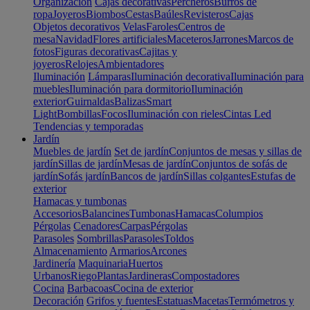
Organización
Cajas decorativas
Percheros
Burros de
ropa
Joyeros
Biombos
Cestas
Baúles
Revisteros
Cajas
Objetos decorativos
Velas
Faroles
Centros de
mesa
Navidad
Flores artificiales
Maceteros
Jarrones
Marcos de
fotos
Figuras decorativas
Cajitas y
joyeros
Relojes
Ambientadores
Iluminación
Lámparas
Iluminación decorativa
Iluminación para
muebles
Iluminación para dormitorio
Iluminación
exterior
Guirnaldas
Balizas
Smart
Light
Bombillas
Focos
Iluminación con rieles
Cintas Led
Tendencias y temporadas
Jardín
Muebles de jardín
Set de jardín
Conjuntos de mesas y sillas de
jardín
Sillas de jardín
Mesas de jardín
Conjuntos de sofás de
jardín
Sofás jardín
Bancos de jardín
Sillas colgantes
Estufas de
exterior
Hamacas y tumbonas
Accesorios
Balancines
Tumbonas
Hamacas
Columpios
Pérgolas
Cenadores
Carpas
Pérgolas
Parasoles
Sombrillas
Parasoles
Toldos
Almacenamiento
Armarios
Arcones
Jardinería
Maquinaria
Huertos
Urbanos
Riego
Plantas
Jardineras
Compostadores
Cocina
Barbacoas
Cocina de exterior
Decoración
Grifos y fuentes
Estatuas
Macetas
Termómetros y