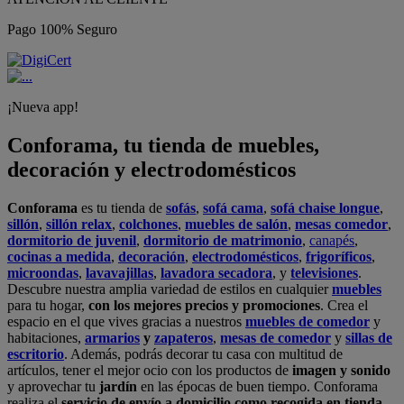
Pago 100% Seguro
¡Nueva app!
Conforama, tu tienda de muebles,
decoración y electrodomésticos
Conforama
es tu tienda de
sofás
,
sofá cama
,
sofá chaise longue
,
sillón
,
sillón relax
,
colchones
,
muebles de salón
,
mesas comedor
,
dormitorio de juvenil
,
dormitorio de matrimonio
,
canapés
,
cocinas a medida
,
decoración
,
electrodomésticos
,
frigoríficos
,
microondas
,
lavavajillas
,
lavadora secadora
, y
televisiones
.
Descubre nuestra amplia variedad de estilos en cualquier
muebles
para tu hogar,
con los mejores precios y promociones
. Crea el
espacio en el que vives gracias a nuestros
muebles de comedor
y
habitaciones,
armarios
y
zapateros
,
mesas de comedor
y
sillas de
escritorio
. Además, podrás decorar tu casa con multitud de
artículos, tener el mejor ocio con los productos de
imagen y sonido
y aprovechar tu
jardín
en las épocas de buen tiempo. Conforama
realiza el
servicio de envío a domicilio como recogida en tienda.