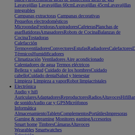
Lavavajillas
Lavavajillas 60cm
Lavavajillas 45cm
Lavavajillas
integrables
Campanas extractoras
Campanas decorativas
Pequeños electrodomésticos
Microondas
Freidoras
Aspiradores
Cafeteras
Planchas de
asar
Batidoras
Amasadores
Robots de Cocina
Balanzas de
Cocina
Tostadoras
Calefacción
Termoventiladores
Convectores
Estufas
Radiadores
Calefactores
D
Térmicos
Humidificadores
Climatización
Ventiladores
Aire acondicionado
Calentadores de agua
Termos eléctricos
Belleza y salud
Cuidado de los hombres
Cuidado
cabello
Cuidado dental
Salud y bienestar
Limpieza
Limpieza a vapor
Robot limpiacristales
Electrónica
Audio y hifi
Auriculares
Adaptadores
Reproductores
Radios
Altavoces
Hifi
Bar
de sonido
Audio car y GPS
Micrófonos
Informática
Almacenamiento
Tablets
Complementos
Portátiles
Impresoras
Gaming & streaming
Monitores gaming
Accesorios
Smart home
Timbres
Cámaras
Altavoces
Wearables
Smartwatches