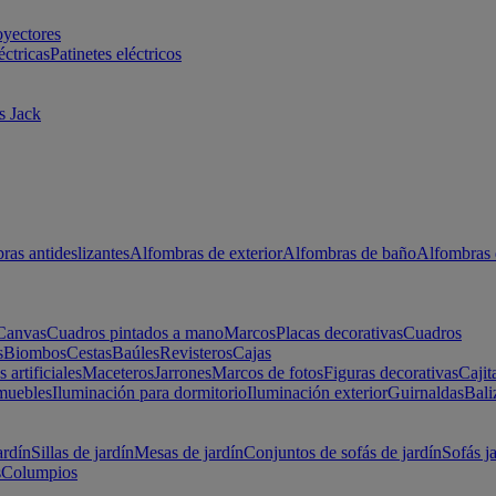
oyectores
éctricas
Patinetes eléctricos
s Jack
ras antideslizantes
Alfombras de exterior
Alfombras de baño
Alfombras 
Canvas
Cuadros pintados a mano
Marcos
Placas decorativas
Cuadros
s
Biombos
Cestas
Baúles
Revisteros
Cajas
s artificiales
Maceteros
Jarrones
Marcos de fotos
Figuras decorativas
Cajit
muebles
Iluminación para dormitorio
Iluminación exterior
Guirnaldas
Bali
ardín
Sillas de jardín
Mesas de jardín
Conjuntos de sofás de jardín
Sofás j
s
Columpios