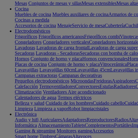
Mesas
Conjuntos de mesas y sillas
Mesas extensibles
Mesas alta
Cocina
Muebles de cocina
Muebles auxiliares de cocina
Armarios de co
Cocinas a medida
Accesorios de cocina
Menaje
Servicio de mesa
Cubertería
Cuchil
Electrodomésticos
Frigoríficos
Frigoríficos americanos
Frigoríficos combi
Vinoteca
Congeladores
Congeladores verticales
Congeladores horizontal
Lavadoras
Lavadoras de carga frontal
Lavadoras de carga super
Secadoras
Lavadoras - Secadoras
Secadoras con bomba de calo
Hornos
Conjunto de horno y placa
Hornos convencionales
Horno
Placas de cocina
Conjunto de horno y placa
Vitrocerámica
Placa
Lavavajillas
Lavavajillas 60cm
Lavavajillas 45cm
Lavavajillas i
Campanas extractoras
Campanas decorativas
Pequeños electrodomésticos
Microondas
Freidoras
Aspiradores
C
Calefacción
Termoventiladores
Convectores
Estufas
Radiadores
C
Climatización
Ventiladores
Aire acondicionado
Calentadores de agua
Termos eléctricos
Belleza y salud
Cuidado de los hombres
Cuidado cabello
Cuidad
Limpieza
Limpieza a vapor
Robot limpiacristales
Electrónica
Audio y hifi
Auriculares
Adaptadores
Reproductores
Radios
Alta
Informática
Almacenamiento
Tablets
Complementos
Portátiles
Im
Gaming & streaming
Monitores gaming
Accesorios
Smart home
Timbres
Cámaras
Altavoces