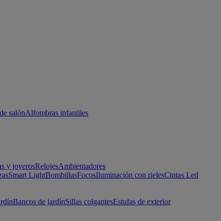
de salón
Alfombras infantiles
as y joyeros
Relojes
Ambientadores
zas
Smart Light
Bombillas
Focos
Iluminación con rieles
Cintas Led
ardín
Bancos de jardín
Sillas colgantes
Estufas de exterior