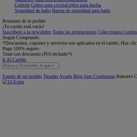
Grifería
Grifos para cocina
Grifos para ducha
Seguridad de baño
Barras de seguridad para baño
Resumen de tu pedido
¡Tu carrito está vacío!
Suscríbete a la newsletter
Todas las promociones
Colecciones Confo
Seguir Comprando
*Descuentos, cupones y servicios son aplicados en el carrito. Haz cli
Pago 100% seguro
Total con descuento
(IVA incluido*)
Ir Al Carrito
Estado de mi pedido
Tiendas
Ayuda
Blog
App Conforama
Baleares
C