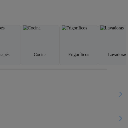
napés
Cocina
Frigoríficos
Lavadoras