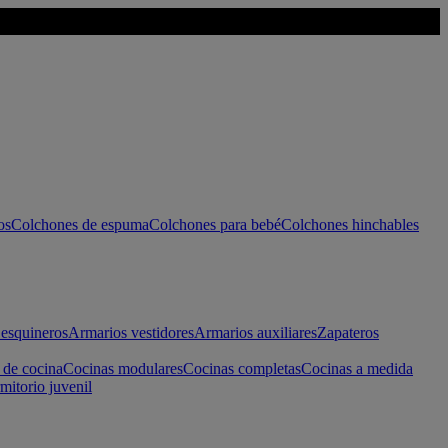
os
Colchones de espuma
Colchones para bebé
Colchones hinchables
esquineros
Armarios vestidores
Armarios auxiliares
Zapateros
 de cocina
Cocinas modulares
Cocinas completas
Cocinas a medida
mitorio juvenil