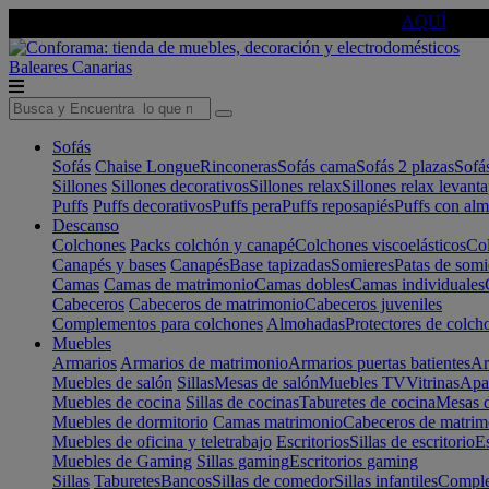
🔵Cambia tu electro con
-10% EXTRA
de descuento ☑️
AQUÍ
Baleares
Canarias
Sofás
Sofás
Chaise Longue
Rinconeras
Sofás cama
Sofás 2 plazas
Sofá
Sillones
Sillones decorativos
Sillones relax
Sillones relax levant
Puffs
Puffs decorativos
Puffs pera
Puffs reposapiés
Puffs con al
Descanso
Colchones
Packs colchón y canapé
Colchones viscoelásticos
Col
Canapés y bases
Canapés
Base tapizadas
Somieres
Patas de somi
Camas
Camas de matrimonio
Camas dobles
Camas individuales
Cabeceros
Cabeceros de matrimonio
Cabeceros juveniles
Complementos para colchones
Almohadas
Protectores de colch
Muebles
Armarios
Armarios de matrimonio
Armarios puertas batientes
Ar
Muebles de salón
Sillas
Mesas de salón
Muebles TV
Vitrinas
Apa
Muebles de cocina
Sillas de cocinas
Taburetes de cocina
Mesas d
Muebles de dormitorio
Camas matrimonio
Cabeceros de matrim
Muebles de oficina y teletrabajo
Escritorios
Sillas de escritorio
Es
Muebles de Gaming
Sillas gaming
Escritorios gaming
Sillas
Taburetes
Bancos
Sillas de comedor
Sillas infantiles
Complem