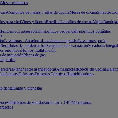
s
Mesas multiusos
cina
Conjuntos de mesas y sillas de cocina
Mesas de cocina
Sillas de coc
los para chef
Vinos y licores
Botellas
Utensilios de cocina
Vajilla
Bandeja
s
Frigoríficos integrables
Frigoríficos pequeños
Frigoríficos portátiles
es
ior
Lavadoras - Secadoras
Lavadoras integrables
Lavadoras por kg
r
Secadoras de condensación
Secadoras de evacuación
Secadoras integra
s pirolíticos
Hornos multifunción
s de inducción
Placas de gas
ntegrables
afeteras
Planchas de asar
Batidoras
Amasadores
Robots de Cocina
Balanz
alefactores
Difusores
Emisores Térmicos
Humidificadores
o dental
Salud y bienestar
voces
Hifi
Barras de sonido
Audio car y GPS
Micrófonos
presoras