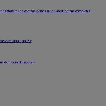
ina
Taburetes de cocina
Cocinas modulares
Cocinas completas
s
bles
Secadoras por Kg
as de Cocina
Tostadoras