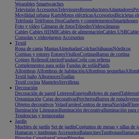
Wearables
Smartwatches
Televisión
Accesorios
Televisores
Reproductores
Adaptadores
Pr
Movilidad urbana
Karts
Motos eléctricas
Accesorios
Bicicletas el
Telefonía
Teléfonos fijos
Gadgets y complementos
Smartphones
Foto y vídeo
Cámaras de fotos
Trípodes
Videocámaras
Cables
Cables HDMI
Cables de alimentación
Cables USB
Cable
Consolas y videojuegos
Accesorios
Textil
Ropa de cama
Mantas
Almohadas
Colchas
Sábanas
Nórdicos
Cortinas y estores
Estores
Visillos
Cortinas
Barras de cortina
Cojines
Relleno
Exterior
Fundas
Cojín con relleno
Complementos para sofás
Fundas de sofás
Plaids
Alfombras
Alfombras de habitación
Alfombras pequeñas
Alfomb
Textil baño
Albornoces
Toallas
Textil cocina
Manteles
Servilletas
Decoración
Decoración de pared
Letreros
Espejos
Relojes de pared
Tableros
Organización
Cajas decorativas
Percheros
Burros de ropa
Joyero
Objetos decorativos
Velas
Faroles
Centros de mesa
Navidad
Flore
Iluminación
Lámparas
Iluminación decorativa
Iluminación para 
Tendencias y temporadas
Jardín
Muebles de jardín
Set de jardín
Conjuntos de mesas y sillas de j
Hamacas y tumbonas
Accesorios
Balancines
Tumbonas
Hamaca
Pérgolas
Cenadores
Carpas
Pérgolas