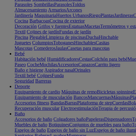
Parasoles
Sombrillas
Parasoles
Toldos
Almacenamiento
Armarios
Arcones
Jardinería
Maquinaria
Huertos Urbanos
Riego
Plantas
Jardineras
C
Cocina
Barbacoas
Cocina de exterior
Decoración
Grifos y fuentes
Estatuas
Macetas
Termómetros y est
Textil
Cojines de jardín
Fundas de jardín
Piscina
Plegable
Limpieza de piscinas
Ducha
Hinchable
Juguetes
Columpios
Toboganes
Hinchables
Casitas
Mascotas
Comederos
Jaulas
Casetas para mascotas
Bebé
Habitación bebé
Humidificadores
Cestas
Colchón para bebé
Mueb
Paseo
Coche
Mochilas
Accesorios
Capazos
Carrito ligero
Baño e higiene
Aspirador nasal
Orinales
Textil bebé
Cojines
Funda
Seguridad
Barreras
Deporte
Equipamiento de cardio
Máquinas de remo
Bicicletas spinning
E
Equipamiento de musculación
Bancos
Mancuernas
Máquinas
Pla
Accesorios fitness
Bandas
Barras
Plataforma de step
Cuerdas
Bola
Recuperación muscular
Electroestimulación
Terapia de percusi
Baño
Accesorios de baño
Colgadores baño
Papeleras
Dispensadores
To
Muebles de baño
Botiquines
Conjuntos de muebles para baño
To
Espejos de baño
Espejos de baño sin Luz
Espejos de baño ilum
Sanitarios
Bañeras
Lavabos
Mamparas