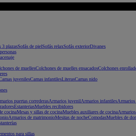
s 3 plazas
Sofás de piel
Sofás relax
Sofás exterior
Divanes
apersonas
macenaje
chones de muelles
Colchones de muelles ensacados
Colchones enrollad
eres
Camas juveniles
Camas infantiles
Literas
Camas nido
ones
marios puertas correderas
Armarios juvenil
Armarios infantiles
Armarios 
radores
Estanterias
Muebles recibidores
e cocina
Mesas y sillas de cocina
Muebles auxiliares de cocina
Armarios
onio
Armarios de matrimonio
Mesitas de noche
Comodas
Muebles de dor
tanterías
entos para sillas