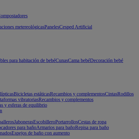
ompostadores
aciones metereológicas
Paneles
Cesped Artificial
les para habitación de bebé
Cunas
Cama bebé
Decoración bebé
lípticas
Bicicletas estáticas
Recambios y complementos
Cintas
Rodillos
taformas vibratorias
Recambios y complementos
s y esferas de equilibrio
ón
alleros
Jaboneras
Escobillero
Portarrollos
Cestas de ropa
cadores para baño
Armarios para baño
Repisa para baño
inados
Espejos de baño con aumento