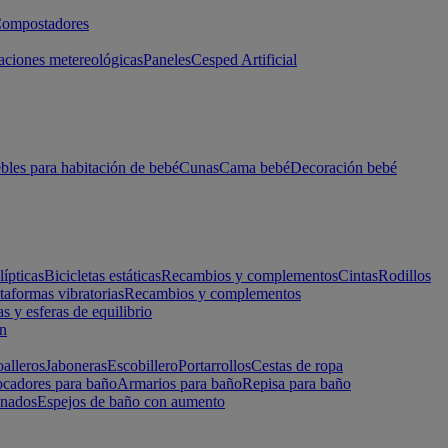
ompostadores
aciones metereológicas
Paneles
Cesped Artificial
les para habitación de bebé
Cunas
Cama bebé
Decoración bebé
lípticas
Bicicletas estáticas
Recambios y complementos
Cintas
Rodillos
taformas vibratorias
Recambios y complementos
s y esferas de equilibrio
ón
alleros
Jaboneras
Escobillero
Portarrollos
Cestas de ropa
cadores para baño
Armarios para baño
Repisa para baño
inados
Espejos de baño con aumento