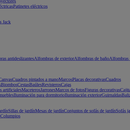
oyectores
éctricas
Patinetes eléctricos
s Jack
ras antideslizantes
Alfombras de exterior
Alfombras de baño
Alfombras 
Canvas
Cuadros pintados a mano
Marcos
Placas decorativas
Cuadros
s
Biombos
Cestas
Baúles
Revisteros
Cajas
s artificiales
Maceteros
Jarrones
Marcos de fotos
Figuras decorativas
Cajit
muebles
Iluminación para dormitorio
Iluminación exterior
Guirnaldas
Bali
ardín
Sillas de jardín
Mesas de jardín
Conjuntos de sofás de jardín
Sofás j
s
Columpios