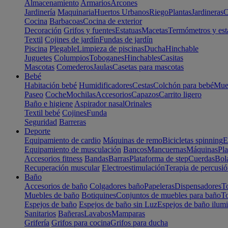
Almacenamiento
Armarios
Arcones
Jardinería
Maquinaria
Huertos Urbanos
Riego
Plantas
Jardineras
C
Cocina
Barbacoas
Cocina de exterior
Decoración
Grifos y fuentes
Estatuas
Macetas
Termómetros y est
Textil
Cojines de jardín
Fundas de jardín
Piscina
Plegable
Limpieza de piscinas
Ducha
Hinchable
Juguetes
Columpios
Toboganes
Hinchables
Casitas
Mascotas
Comederos
Jaulas
Casetas para mascotas
Bebé
Habitación bebé
Humidificadores
Cestas
Colchón para bebé
Mueb
Paseo
Coche
Mochilas
Accesorios
Capazos
Carrito ligero
Baño e higiene
Aspirador nasal
Orinales
Textil bebé
Cojines
Funda
Seguridad
Barreras
Deporte
Equipamiento de cardio
Máquinas de remo
Bicicletas spinning
E
Equipamiento de musculación
Bancos
Mancuernas
Máquinas
Pla
Accesorios fitness
Bandas
Barras
Plataforma de step
Cuerdas
Bola
Recuperación muscular
Electroestimulación
Terapia de percusi
Baño
Accesorios de baño
Colgadores baño
Papeleras
Dispensadores
To
Muebles de baño
Botiquines
Conjuntos de muebles para baño
To
Espejos de baño
Espejos de baño sin Luz
Espejos de baño ilum
Sanitarios
Bañeras
Lavabos
Mamparas
Grifería
Grifos para cocina
Grifos para ducha