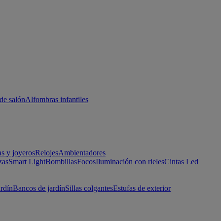
de salón
Alfombras infantiles
as y joyeros
Relojes
Ambientadores
zas
Smart Light
Bombillas
Focos
Iluminación con rieles
Cintas Led
ardín
Bancos de jardín
Sillas colgantes
Estufas de exterior