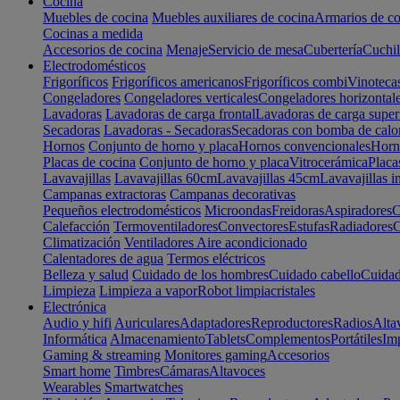
Cocina
Muebles de cocina
Muebles auxiliares de cocina
Armarios de co
Cocinas a medida
Accesorios de cocina
Menaje
Servicio de mesa
Cubertería
Cuchil
Electrodomésticos
Frigoríficos
Frigoríficos americanos
Frigoríficos combi
Vinoteca
Congeladores
Congeladores verticales
Congeladores horizontal
Lavadoras
Lavadoras de carga frontal
Lavadoras de carga super
Secadoras
Lavadoras - Secadoras
Secadoras con bomba de calo
Hornos
Conjunto de horno y placa
Hornos convencionales
Horno
Placas de cocina
Conjunto de horno y placa
Vitrocerámica
Placa
Lavavajillas
Lavavajillas 60cm
Lavavajillas 45cm
Lavavajillas i
Campanas extractoras
Campanas decorativas
Pequeños electrodomésticos
Microondas
Freidoras
Aspiradores
C
Calefacción
Termoventiladores
Convectores
Estufas
Radiadores
C
Climatización
Ventiladores
Aire acondicionado
Calentadores de agua
Termos eléctricos
Belleza y salud
Cuidado de los hombres
Cuidado cabello
Cuidad
Limpieza
Limpieza a vapor
Robot limpiacristales
Electrónica
Audio y hifi
Auriculares
Adaptadores
Reproductores
Radios
Alta
Informática
Almacenamiento
Tablets
Complementos
Portátiles
Im
Gaming & streaming
Monitores gaming
Accesorios
Smart home
Timbres
Cámaras
Altavoces
Wearables
Smartwatches