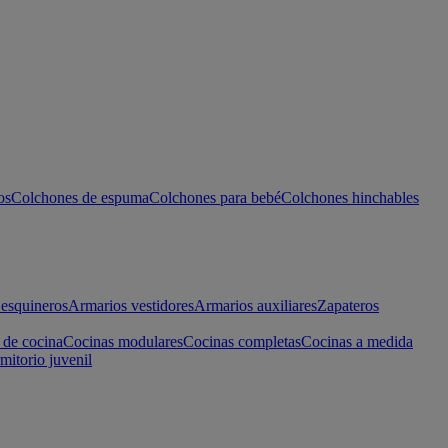
os
Colchones de espuma
Colchones para bebé
Colchones hinchables
esquineros
Armarios vestidores
Armarios auxiliares
Zapateros
 de cocina
Cocinas modulares
Cocinas completas
Cocinas a medida
mitorio juvenil