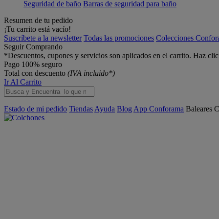
Seguridad de baño
Barras de seguridad para baño
Resumen de tu pedido
¡Tu carrito está vacío!
Suscríbete a la newsletter
Todas las promociones
Colecciones Confo
Seguir Comprando
*Descuentos, cupones y servicios son aplicados en el carrito. Haz cli
Pago 100% seguro
Total con descuento
(IVA incluido*)
Ir Al Carrito
Estado de mi pedido
Tiendas
Ayuda
Blog
App Conforama
Baleares
C