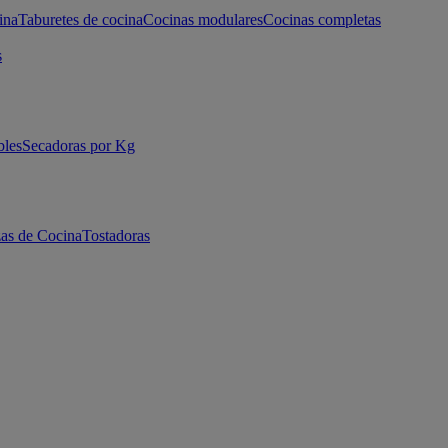
ina
Taburetes de cocina
Cocinas modulares
Cocinas completas
s
bles
Secadoras por Kg
as de Cocina
Tostadoras