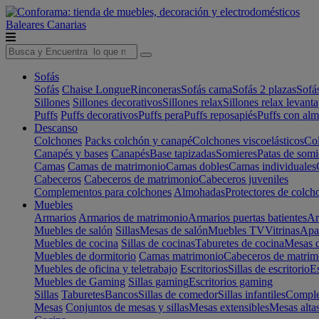
Baleares
Canarias
Sofás
Sofás
Chaise Longue
Rinconeras
Sofás cama
Sofás 2 plazas
Sofá
Sillones
Sillones decorativos
Sillones relax
Sillones relax levant
Puffs
Puffs decorativos
Puffs pera
Puffs reposapiés
Puffs con al
Descanso
Colchones
Packs colchón y canapé
Colchones viscoelásticos
Col
Canapés y bases
Canapés
Base tapizadas
Somieres
Patas de somi
Camas
Camas de matrimonio
Camas dobles
Camas individuales
Cabeceros
Cabeceros de matrimonio
Cabeceros juveniles
Complementos para colchones
Almohadas
Protectores de colch
Muebles
Armarios
Armarios de matrimonio
Armarios puertas batientes
Ar
Muebles de salón
Sillas
Mesas de salón
Muebles TV
Vitrinas
Apa
Muebles de cocina
Sillas de cocinas
Taburetes de cocina
Mesas d
Muebles de dormitorio
Camas matrimonio
Cabeceros de matrim
Muebles de oficina y teletrabajo
Escritorios
Sillas de escritorio
Es
Muebles de Gaming
Sillas gaming
Escritorios gaming
Sillas
Taburetes
Bancos
Sillas de comedor
Sillas infantiles
Complem
Mesas
Conjuntos de mesas y sillas
Mesas extensibles
Mesas alta