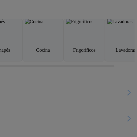
napés
Cocina
Frigoríficos
Lavadoras