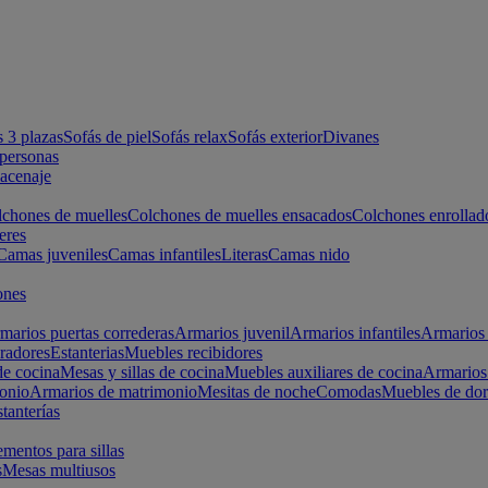
s 3 plazas
Sofás de piel
Sofás relax
Sofás exterior
Divanes
apersonas
macenaje
chones de muelles
Colchones de muelles ensacados
Colchones enrollad
eres
Camas juveniles
Camas infantiles
Literas
Camas nido
ones
marios puertas correderas
Armarios juvenil
Armarios infantiles
Armarios 
radores
Estanterias
Muebles recibidores
e cocina
Mesas y sillas de cocina
Muebles auxiliares de cocina
Armarios
onio
Armarios de matrimonio
Mesitas de noche
Comodas
Muebles de dor
tanterías
entos para sillas
s
Mesas multiusos