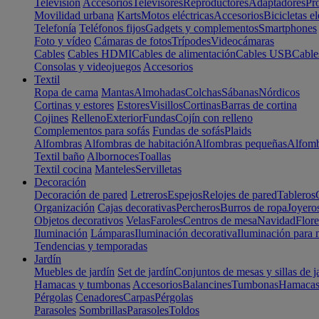
Televisión
Accesorios
Televisores
Reproductores
Adaptadores
Pr
Movilidad urbana
Karts
Motos eléctricas
Accesorios
Bicicletas el
Telefonía
Teléfonos fijos
Gadgets y complementos
Smartphones
Foto y vídeo
Cámaras de fotos
Trípodes
Videocámaras
Cables
Cables HDMI
Cables de alimentación
Cables USB
Cable
Consolas y videojuegos
Accesorios
Textil
Ropa de cama
Mantas
Almohadas
Colchas
Sábanas
Nórdicos
Cortinas y estores
Estores
Visillos
Cortinas
Barras de cortina
Cojines
Relleno
Exterior
Fundas
Cojín con relleno
Complementos para sofás
Fundas de sofás
Plaids
Alfombras
Alfombras de habitación
Alfombras pequeñas
Alfomb
Textil baño
Albornoces
Toallas
Textil cocina
Manteles
Servilletas
Decoración
Decoración de pared
Letreros
Espejos
Relojes de pared
Tableros
Organización
Cajas decorativas
Percheros
Burros de ropa
Joyero
Objetos decorativos
Velas
Faroles
Centros de mesa
Navidad
Flore
Iluminación
Lámparas
Iluminación decorativa
Iluminación para 
Tendencias y temporadas
Jardín
Muebles de jardín
Set de jardín
Conjuntos de mesas y sillas de j
Hamacas y tumbonas
Accesorios
Balancines
Tumbonas
Hamaca
Pérgolas
Cenadores
Carpas
Pérgolas
Parasoles
Sombrillas
Parasoles
Toldos