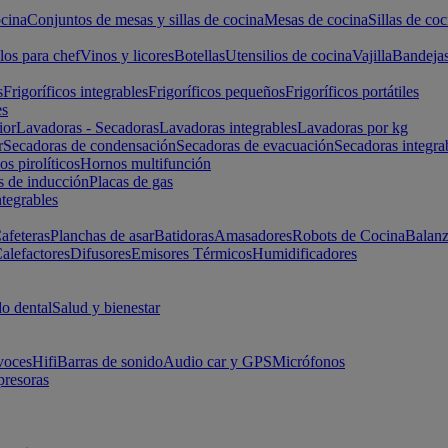
cina
Conjuntos de mesas y sillas de cocina
Mesas de cocina
Sillas de coc
los para chef
Vinos y licores
Botellas
Utensilios de cocina
Vajilla
Bandeja
s
Frigoríficos integrables
Frigoríficos pequeños
Frigoríficos portátiles
es
ior
Lavadoras - Secadoras
Lavadoras integrables
Lavadoras por kg
r
Secadoras de condensación
Secadoras de evacuación
Secadoras integra
s pirolíticos
Hornos multifunción
s de inducción
Placas de gas
ntegrables
afeteras
Planchas de asar
Batidoras
Amasadores
Robots de Cocina
Balanz
alefactores
Difusores
Emisores Térmicos
Humidificadores
o dental
Salud y bienestar
voces
Hifi
Barras de sonido
Audio car y GPS
Micrófonos
presoras