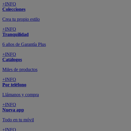
+INFO
Colecciones
Crea tu propio estilo
+INFO
Tranquilidad
6 años de Garantía Plus
+INFO
Catálogos
Miles de productos
+INFO
Por teléfono
Llámanos y compra
+INFO
Nueva app
Todo en tu móvil
+INFO