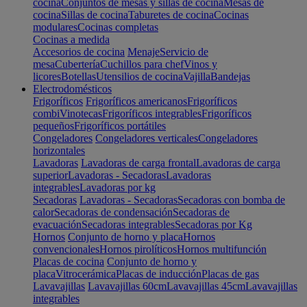
cocina
Conjuntos de mesas y sillas de cocina
Mesas de
cocina
Sillas de cocina
Taburetes de cocina
Cocinas
modulares
Cocinas completas
Cocinas a medida
Accesorios de cocina
Menaje
Servicio de
mesa
Cubertería
Cuchillos para chef
Vinos y
licores
Botellas
Utensilios de cocina
Vajilla
Bandejas
Electrodomésticos
Frigoríficos
Frigoríficos americanos
Frigoríficos
combi
Vinotecas
Frigoríficos integrables
Frigoríficos
pequeños
Frigoríficos portátiles
Congeladores
Congeladores verticales
Congeladores
horizontales
Lavadoras
Lavadoras de carga frontal
Lavadoras de carga
superior
Lavadoras - Secadoras
Lavadoras
integrables
Lavadoras por kg
Secadoras
Lavadoras - Secadoras
Secadoras con bomba de
calor
Secadoras de condensación
Secadoras de
evacuación
Secadoras integrables
Secadoras por Kg
Hornos
Conjunto de horno y placa
Hornos
convencionales
Hornos pirolíticos
Hornos multifunción
Placas de cocina
Conjunto de horno y
placa
Vitrocerámica
Placas de inducción
Placas de gas
Lavavajillas
Lavavajillas 60cm
Lavavajillas 45cm
Lavavajillas
integrables