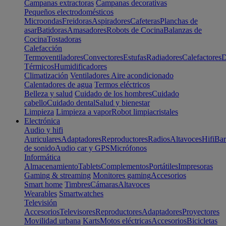
Campanas extractoras
Campanas decorativas
Pequeños electrodomésticos
Microondas
Freidoras
Aspiradores
Cafeteras
Planchas de
asar
Batidoras
Amasadores
Robots de Cocina
Balanzas de
Cocina
Tostadoras
Calefacción
Termoventiladores
Convectores
Estufas
Radiadores
Calefactores
D
Térmicos
Humidificadores
Climatización
Ventiladores
Aire acondicionado
Calentadores de agua
Termos eléctricos
Belleza y salud
Cuidado de los hombres
Cuidado
cabello
Cuidado dental
Salud y bienestar
Limpieza
Limpieza a vapor
Robot limpiacristales
Electrónica
Audio y hifi
Auriculares
Adaptadores
Reproductores
Radios
Altavoces
Hifi
Bar
de sonido
Audio car y GPS
Micrófonos
Informática
Almacenamiento
Tablets
Complementos
Portátiles
Impresoras
Gaming & streaming
Monitores gaming
Accesorios
Smart home
Timbres
Cámaras
Altavoces
Wearables
Smartwatches
Televisión
Accesorios
Televisores
Reproductores
Adaptadores
Proyectores
Movilidad urbana
Karts
Motos eléctricas
Accesorios
Bicicletas