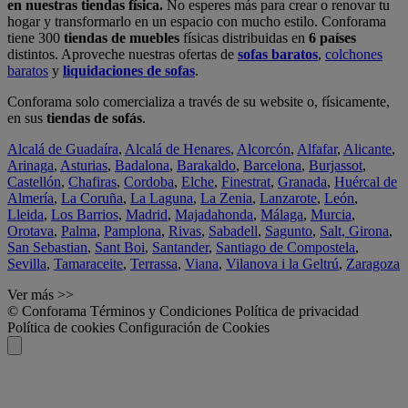
en nuestras tiendas física.
No esperes más para crear o renovar tu
hogar y transformarlo en un espacio con mucho estilo. Conforama
tiene 300
tiendas de muebles
físicas distribuidas en
6 países
distintos. Aproveche nuestras ofertas de
sofas baratos
,
colchones
baratos
y
liquidaciones de sofas
.
Conforama solo comercializa a través de su website o, físicamente,
en sus
tiendas de sofás
.
Alcalá de Guadaíra
,
Alcalá de Henares
,
Alcorcón
,
Alfafar
,
Alicante
,
Arinaga
,
Asturias
,
Badalona
,
Barakaldo
,
Barcelona
,
Burjassot
,
Castellón
,
Chafiras
,
Cordoba
,
Elche
,
Finestrat
,
Granada
,
Huércal de
Almería
,
La Coruña
,
La Laguna
,
La Zenia
,
Lanzarote
,
León
,
Lleida
,
Los Barrios
,
Madrid
,
Majadahonda
,
Málaga
,
Murcia
,
Orotava
,
Palma
,
Pamplona
,
Rivas
,
Sabadell
,
Sagunto
,
Salt, Girona
,
San Sebastian
,
Sant Boi
,
Santander
,
Santiago de Compostela
,
Sevilla
,
Tamaraceite
,
Terrassa
,
Viana
,
Vilanova i la Geltrú
,
Zaragoza
Ver más >>
© Conforama
Términos y Condiciones
Política de privacidad
Política de cookies
Configuración de Cookies