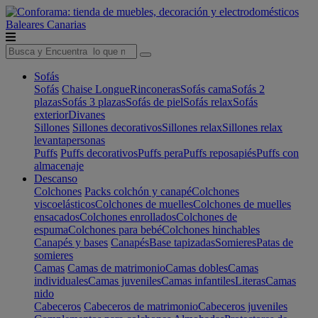
Baleares
Canarias
Sofás
Sofás
Chaise Longue
Rinconeras
Sofás cama
Sofás 2
plazas
Sofás 3 plazas
Sofás de piel
Sofás relax
Sofás
exterior
Divanes
Sillones
Sillones decorativos
Sillones relax
Sillones relax
levantapersonas
Puffs
Puffs decorativos
Puffs pera
Puffs reposapiés
Puffs con
almacenaje
Descanso
Colchones
Packs colchón y canapé
Colchones
viscoelásticos
Colchones de muelles
Colchones de muelles
ensacados
Colchones enrollados
Colchones de
espuma
Colchones para bebé
Colchones hinchables
Canapés y bases
Canapés
Base tapizadas
Somieres
Patas de
somieres
Camas
Camas de matrimonio
Camas dobles
Camas
individuales
Camas juveniles
Camas infantiles
Literas
Camas
nido
Cabeceros
Cabeceros de matrimonio
Cabeceros juveniles