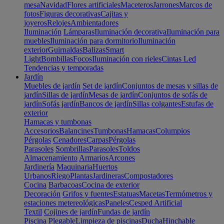
mesa
Navidad
Flores artificiales
Maceteros
Jarrones
Marcos de
fotos
Figuras decorativas
Cajitas y
joyeros
Relojes
Ambientadores
Iluminación
Lámparas
Iluminación decorativa
Iluminación para
muebles
Iluminación para dormitorio
Iluminación
exterior
Guirnaldas
Balizas
Smart
Light
Bombillas
Focos
Iluminación con rieles
Cintas Led
Tendencias y temporadas
Jardín
Muebles de jardín
Set de jardín
Conjuntos de mesas y sillas de
jardín
Sillas de jardín
Mesas de jardín
Conjuntos de sofás de
jardín
Sofás jardín
Bancos de jardín
Sillas colgantes
Estufas de
exterior
Hamacas y tumbonas
Accesorios
Balancines
Tumbonas
Hamacas
Columpios
Pérgolas
Cenadores
Carpas
Pérgolas
Parasoles
Sombrillas
Parasoles
Toldos
Almacenamiento
Armarios
Arcones
Jardinería
Maquinaria
Huertos
Urbanos
Riego
Plantas
Jardineras
Compostadores
Cocina
Barbacoas
Cocina de exterior
Decoración
Grifos y fuentes
Estatuas
Macetas
Termómetros y
estaciones metereológicas
Paneles
Cesped Artificial
Textil
Cojines de jardín
Fundas de jardín
Piscina
Plegable
Limpieza de piscinas
Ducha
Hinchable