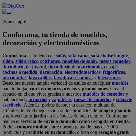
¡Nueva app!
Conforama, tu tienda de muebles,
decoración y electrodomésticos
Conforama
es tu tienda de
sofás
,
sofá cama
,
sofá chaise longue
,
sillón
,
sillón relax
,
colchones
,
muebles de salón
,
mesas comedor
,
dormitorio de juvenil
,
dormitorio de matrimonio
,
canapés
,
cocinas a medida
,
decoración
,
electrodomésticos
,
frigoríficos
,
microondas
,
lavavajillas
,
lavadora secadora
, y
televisiones
.
Descubre nuestra amplia variedad de estilos en cualquier
muebles
para tu hogar,
con los mejores precios y promociones
. Crea el
espacio en el que vives gracias a nuestros
muebles de comedor
y
habitaciones,
armarios
y
zapateros
,
mesas de comedor
y
sillas de
escritorio
. Además, podrás decorar tu casa con multitud de
artículos, tener el mejor ocio con los productos de
imagen y sonido
y aprovechar tu
jardín
en las épocas de buen tiempo. Conforama
realiza el
servicio de envío a domicilio como recogida en tienda.
Podrás
comprar online
entre nuestra gama de más de 7.000
productos y
recibirlo en tu domicilio
, o bien con
recogida gratis