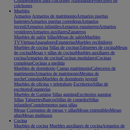
Complementos para colchones
Almohadas
Protectores de
colchones
Muebles
Armarios
Armarios de matrimonio
Armarios puertas
batientes
Armarios puertas correderas
Armarios
juvenil
Armarios infantiles
Armarios esquineros
Armarios
vestidores
Armarios auxiliares
Zapateros
Muebles de salón
Sillas
Mesas de salón
Muebles
TV
Vitrinas
Aparadores
Estanterias
Muebles recibidores
Muebles de cocina
Sillas de cocinas
Taburetes de cocina
Mesas
de cocina
Mesas y sillas de cocina
Muebles auxiliares de
cocina
Armarios de cocina
Cocinas modulares
Cocinas
completas
Cocinas a medida
Muebles de dormitorio
Camas matrimonio
Cabeceros de
matrimonio
Armarios de matrimonio
Mesitas de
noche
Comodas
Muebles de dormitorio juvenil
Muebles de oficina y teletrabajo
Escritorios
Sillas de
escritorio
Estanterías
Muebles de Gaming
Sillas gaming
Escritorios gaming
Sillas
Taburetes
Bancos
Sillas de comedor
Sillas
infantiles
Complementos para sillas
Mesas
Conjuntos de mesas y sillas
Mesas extensibles
Mesas
altas
Mesas multiusos
Cocina
Muebles de cocina
Muebles auxiliares de cocina
Armarios de