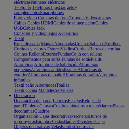
eléctricas
Patinetes eléctricos
Telefonía
Teléfonos fijos
Gadgets y
complementos
Smartphones
Foto y vídeo
Cámaras de fotos
Trípodes
Videocámaras
Cables
Cables HDMI
Cables de alimentación
Cables
USB
Cables Jack
Consolas y videojuegos
Accesorios
Textil
Ropa de cama
Mantas
Almohadas
Colchas
Sábanas
Nórdicos
Cortinas y estores
Estores
Visillos
Cortinas
Barras de cortina
Cojines
Relleno
Exterior
Fundas
Cojín con relleno
Complementos para sofás
Fundas de sofás
Plaids
Alfombras
Alfombras de habitación
Alfombras
pequeñas
Alfombras antideslizantes
Alfombras de
exterior
Alfombras de baño
Alfombras de salón
Alfombras
infantiles
Textil baño
Albornoces
Toallas
Textil cocina
Manteles
Servilletas
Decoración
Decoración de pared
Letreros
Espejos
Relojes de
pared
Tableros
Canvas
Cuadros pintados a mano
Marcos
Placas
decorativas
Cuadros
Organización
Cajas decorativas
Percheros
Burros de
ropa
Joyeros
Biombos
Cestas
Baúles
Revisteros
Cajas
Objetos decorativos
Velas
Faroles
Centros de