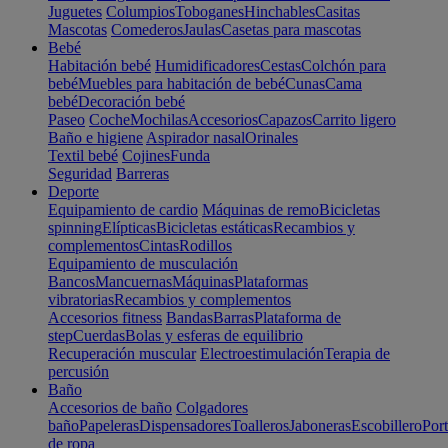
Juguetes
Columpios
Toboganes
Hinchables
Casitas
Mascotas
Comederos
Jaulas
Casetas para mascotas
Bebé
Habitación bebé
Humidificadores
Cestas
Colchón para
bebé
Muebles para habitación de bebé
Cunas
Cama
bebé
Decoración bebé
Paseo
Coche
Mochilas
Accesorios
Capazos
Carrito ligero
Baño e higiene
Aspirador nasal
Orinales
Textil bebé
Cojines
Funda
Seguridad
Barreras
Deporte
Equipamiento de cardio
Máquinas de remo
Bicicletas
spinning
Elípticas
Bicicletas estáticas
Recambios y
complementos
Cintas
Rodillos
Equipamiento de musculación
Bancos
Mancuernas
Máquinas
Plataformas
vibratorias
Recambios y complementos
Accesorios fitness
Bandas
Barras
Plataforma de
step
Cuerdas
Bolas y esferas de equilibrio
Recuperación muscular
Electroestimulación
Terapia de
percusión
Baño
Accesorios de baño
Colgadores
baño
Papeleras
Dispensadores
Toalleros
Jaboneras
Escobillero
Port
de ropa