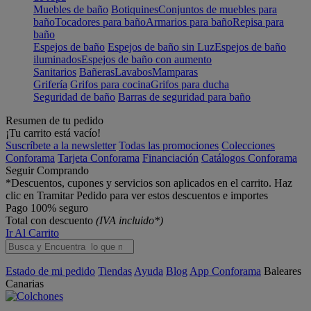
Muebles de baño
Botiquines
Conjuntos de muebles para
baño
Tocadores para baño
Armarios para baño
Repisa para
baño
Espejos de baño
Espejos de baño sin Luz
Espejos de baño
iluminados
Espejos de baño con aumento
Sanitarios
Bañeras
Lavabos
Mamparas
Grifería
Grifos para cocina
Grifos para ducha
Seguridad de baño
Barras de seguridad para baño
Resumen de tu pedido
¡Tu carrito está vacío!
Suscríbete a la newsletter
Todas las promociones
Colecciones
Conforama
Tarjeta Conforama
Financiación
Catálogos Conforama
Seguir Comprando
*Descuentos, cupones y servicios son aplicados en el carrito. Haz
clic en Tramitar Pedido para ver estos descuentos e importes
Pago 100% seguro
Total con descuento
(IVA incluido*)
Ir Al Carrito
Estado de mi pedido
Tiendas
Ayuda
Blog
App Conforama
Baleares
Canarias