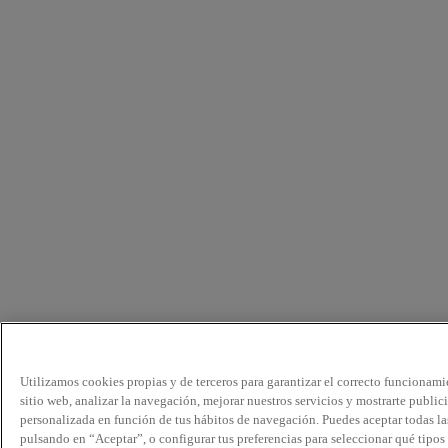
Utilizamos cookies propias y de terceros para garantizar el correcto funcionami
sitio web, analizar la navegación, mejorar nuestros servicios y mostrarte public
personalizada en función de tus hábitos de navegación. Puedes aceptar todas la
pulsando en “Aceptar”, o configurar tus preferencias para seleccionar qué tipos