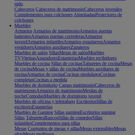
nido
Cabeceros
Cabeceros de matrimonio
Cabeceros juveniles
Complementos para colchones
Almohadas
Protectores de
colchones
Muebles
Armarios
Armarios de matrimonio
Armarios puertas
batientes
Armarios puertas correderas
Armarios
juvenil
Armarios infantiles
Armarios esquineros
Armarios
vestidores
Armarios auxiliares
Zapateros
Muebles de salón
Sillas
Mesas de salón
Muebles
TV
Vitrinas
Aparadores
Estanterias
Muebles recibidores
Muebles de cocina
Sillas de cocinas
Taburetes de cocina
Mesas
de cocina
Mesas y sillas de cocina
Muebles auxiliares de
cocina
Armarios de cocina
Cocinas modulares
Cocinas
completas
Cocinas a medida
Muebles de dormitorio
Camas matrimonio
Cabeceros de
matrimonio
Armarios de matrimonio
Mesitas de
noche
Comodas
Muebles de dormitorio juvenil
Muebles de oficina y teletrabajo
Escritorios
Sillas de
escritorio
Estanterías
Muebles de Gaming
Sillas gaming
Escritorios gaming
Sillas
Taburetes
Bancos
Sillas de comedor
Sillas
infantiles
Complementos para sillas
Mesas
Conjuntos de mesas y sillas
Mesas extensibles
Mesas
altas
Mesas multiusos