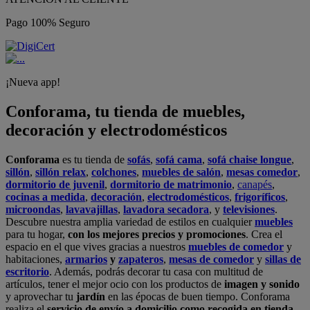
Pago 100% Seguro
¡Nueva app!
Conforama, tu tienda de muebles,
decoración y electrodomésticos
Conforama
es tu tienda de
sofás
,
sofá cama
,
sofá chaise longue
,
sillón
,
sillón relax
,
colchones
,
muebles de salón
,
mesas comedor
,
dormitorio de juvenil
,
dormitorio de matrimonio
,
canapés
,
cocinas a medida
,
decoración
,
electrodomésticos
,
frigoríficos
,
microondas
,
lavavajillas
,
lavadora secadora
, y
televisiones
.
Descubre nuestra amplia variedad de estilos en cualquier
muebles
para tu hogar,
con los mejores precios y promociones
. Crea el
espacio en el que vives gracias a nuestros
muebles de comedor
y
habitaciones,
armarios
y
zapateros
,
mesas de comedor
y
sillas de
escritorio
. Además, podrás decorar tu casa con multitud de
artículos, tener el mejor ocio con los productos de
imagen y sonido
y aprovechar tu
jardín
en las épocas de buen tiempo. Conforama
realiza el
servicio de envío a domicilio como recogida en tienda.