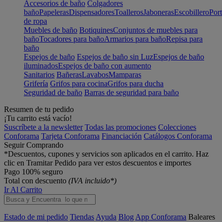
Accesorios de baño
Colgadores
baño
Papeleras
Dispensadores
Toalleros
Jaboneras
Escobillero
Port
de ropa
Muebles de baño
Botiquines
Conjuntos de muebles para
baño
Tocadores para baño
Armarios para baño
Repisa para
baño
Espejos de baño
Espejos de baño sin Luz
Espejos de baño
iluminados
Espejos de baño con aumento
Sanitarios
Bañeras
Lavabos
Mamparas
Grifería
Grifos para cocina
Grifos para ducha
Seguridad de baño
Barras de seguridad para baño
Resumen de tu pedido
¡Tu carrito está vacío!
Suscríbete a la newsletter
Todas las promociones
Colecciones
Conforama
Tarjeta Conforama
Financiación
Catálogos Conforama
Seguir Comprando
*Descuentos, cupones y servicios son aplicados en el carrito. Haz
clic en Tramitar Pedido para ver estos descuentos e importes
Pago 100% seguro
Total con descuento
(IVA incluido*)
Ir Al Carrito
Estado de mi pedido
Tiendas
Ayuda
Blog
App Conforama
Baleares