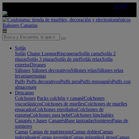
🔵Cambia tu electro con
-10% EXTRA
de descuento ☑️
AQUÍ
Baleares
Canarias
Sofás
Sofás
Chaise Longue
Rinconeras
Sofás cama
Sofás 2
plazas
Sofás 3 plazas
Sofás de piel
Sofás relax
Sofás
exterior
Divanes
Sillones
Sillones decorativos
Sillones relax
Sillones relax
levantapersonas
Puffs
Puffs decorativos
Puffs pera
Puffs reposapiés
Puffs con
almacenaje
Descanso
Colchones
Packs colchón y canapé
Colchones
viscoelásticos
Colchones de muelles
Colchones de muelles
ensacados
Colchones enrollados
Colchones de
espuma
Colchones para bebé
Colchones hinchables
Canapés y bases
Canapés
Base tapizadas
Somieres
Patas de
somieres
Camas
Camas de matrimonio
Camas dobles
Camas
individuales
Camas juveniles
Camas infantiles
Literas
Camas