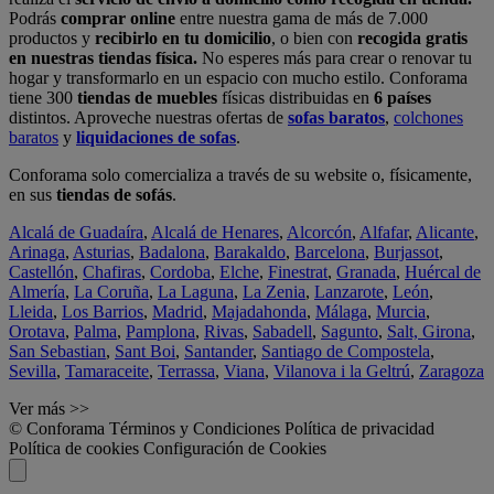
Podrás
comprar online
entre nuestra gama de más de 7.000
productos y
recibirlo en tu domicilio
, o bien con
recogida gratis
en nuestras tiendas física.
No esperes más para crear o renovar tu
hogar y transformarlo en un espacio con mucho estilo. Conforama
tiene 300
tiendas de muebles
físicas distribuidas en
6 países
distintos. Aproveche nuestras ofertas de
sofas baratos
,
colchones
baratos
y
liquidaciones de sofas
.
Conforama solo comercializa a través de su website o, físicamente,
en sus
tiendas de sofás
.
Alcalá de Guadaíra
,
Alcalá de Henares
,
Alcorcón
,
Alfafar
,
Alicante
,
Arinaga
,
Asturias
,
Badalona
,
Barakaldo
,
Barcelona
,
Burjassot
,
Castellón
,
Chafiras
,
Cordoba
,
Elche
,
Finestrat
,
Granada
,
Huércal de
Almería
,
La Coruña
,
La Laguna
,
La Zenia
,
Lanzarote
,
León
,
Lleida
,
Los Barrios
,
Madrid
,
Majadahonda
,
Málaga
,
Murcia
,
Orotava
,
Palma
,
Pamplona
,
Rivas
,
Sabadell
,
Sagunto
,
Salt, Girona
,
San Sebastian
,
Sant Boi
,
Santander
,
Santiago de Compostela
,
Sevilla
,
Tamaraceite
,
Terrassa
,
Viana
,
Vilanova i la Geltrú
,
Zaragoza
Ver más >>
© Conforama
Términos y Condiciones
Política de privacidad
Política de cookies
Configuración de Cookies