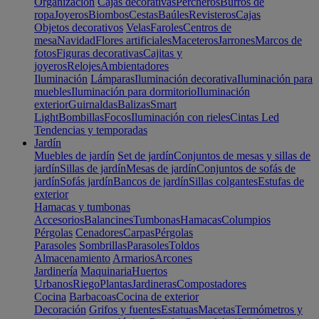
Organización
Cajas decorativas
Percheros
Burros de
ropa
Joyeros
Biombos
Cestas
Baúles
Revisteros
Cajas
Objetos decorativos
Velas
Faroles
Centros de
mesa
Navidad
Flores artificiales
Maceteros
Jarrones
Marcos de
fotos
Figuras decorativas
Cajitas y
joyeros
Relojes
Ambientadores
Iluminación
Lámparas
Iluminación decorativa
Iluminación para
muebles
Iluminación para dormitorio
Iluminación
exterior
Guirnaldas
Balizas
Smart
Light
Bombillas
Focos
Iluminación con rieles
Cintas Led
Tendencias y temporadas
Jardín
Muebles de jardín
Set de jardín
Conjuntos de mesas y sillas de
jardín
Sillas de jardín
Mesas de jardín
Conjuntos de sofás de
jardín
Sofás jardín
Bancos de jardín
Sillas colgantes
Estufas de
exterior
Hamacas y tumbonas
Accesorios
Balancines
Tumbonas
Hamacas
Columpios
Pérgolas
Cenadores
Carpas
Pérgolas
Parasoles
Sombrillas
Parasoles
Toldos
Almacenamiento
Armarios
Arcones
Jardinería
Maquinaria
Huertos
Urbanos
Riego
Plantas
Jardineras
Compostadores
Cocina
Barbacoas
Cocina de exterior
Decoración
Grifos y fuentes
Estatuas
Macetas
Termómetros y