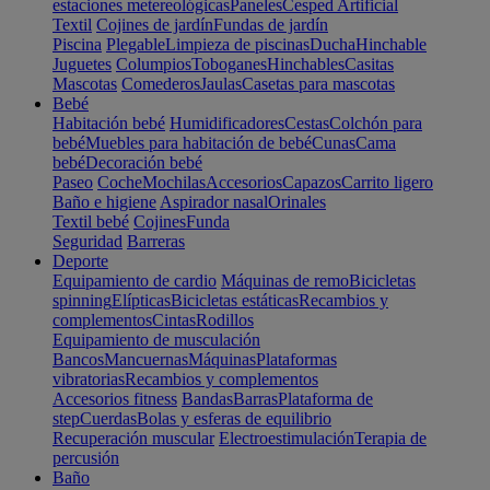
estaciones metereológicas
Paneles
Cesped Artificial
Textil
Cojines de jardín
Fundas de jardín
Piscina
Plegable
Limpieza de piscinas
Ducha
Hinchable
Juguetes
Columpios
Toboganes
Hinchables
Casitas
Mascotas
Comederos
Jaulas
Casetas para mascotas
Bebé
Habitación bebé
Humidificadores
Cestas
Colchón para
bebé
Muebles para habitación de bebé
Cunas
Cama
bebé
Decoración bebé
Paseo
Coche
Mochilas
Accesorios
Capazos
Carrito ligero
Baño e higiene
Aspirador nasal
Orinales
Textil bebé
Cojines
Funda
Seguridad
Barreras
Deporte
Equipamiento de cardio
Máquinas de remo
Bicicletas
spinning
Elípticas
Bicicletas estáticas
Recambios y
complementos
Cintas
Rodillos
Equipamiento de musculación
Bancos
Mancuernas
Máquinas
Plataformas
vibratorias
Recambios y complementos
Accesorios fitness
Bandas
Barras
Plataforma de
step
Cuerdas
Bolas y esferas de equilibrio
Recuperación muscular
Electroestimulación
Terapia de
percusión
Baño