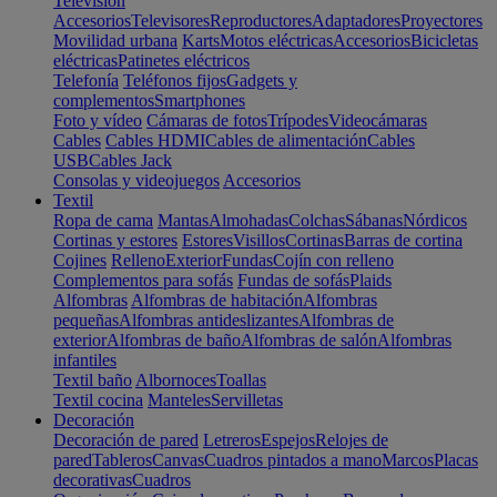
Televisión
Accesorios
Televisores
Reproductores
Adaptadores
Proyectores
Movilidad urbana
Karts
Motos eléctricas
Accesorios
Bicicletas
eléctricas
Patinetes eléctricos
Telefonía
Teléfonos fijos
Gadgets y
complementos
Smartphones
Foto y vídeo
Cámaras de fotos
Trípodes
Videocámaras
Cables
Cables HDMI
Cables de alimentación
Cables
USB
Cables Jack
Consolas y videojuegos
Accesorios
Textil
Ropa de cama
Mantas
Almohadas
Colchas
Sábanas
Nórdicos
Cortinas y estores
Estores
Visillos
Cortinas
Barras de cortina
Cojines
Relleno
Exterior
Fundas
Cojín con relleno
Complementos para sofás
Fundas de sofás
Plaids
Alfombras
Alfombras de habitación
Alfombras
pequeñas
Alfombras antideslizantes
Alfombras de
exterior
Alfombras de baño
Alfombras de salón
Alfombras
infantiles
Textil baño
Albornoces
Toallas
Textil cocina
Manteles
Servilletas
Decoración
Decoración de pared
Letreros
Espejos
Relojes de
pared
Tableros
Canvas
Cuadros pintados a mano
Marcos
Placas
decorativas
Cuadros