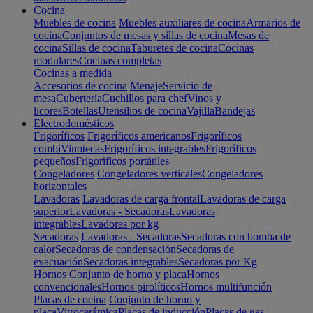
Cocina
Muebles de cocina
Muebles auxiliares de cocina
Armarios de
cocina
Conjuntos de mesas y sillas de cocina
Mesas de
cocina
Sillas de cocina
Taburetes de cocina
Cocinas
modulares
Cocinas completas
Cocinas a medida
Accesorios de cocina
Menaje
Servicio de
mesa
Cubertería
Cuchillos para chef
Vinos y
licores
Botellas
Utensilios de cocina
Vajilla
Bandejas
Electrodomésticos
Frigoríficos
Frigoríficos americanos
Frigoríficos
combi
Vinotecas
Frigoríficos integrables
Frigoríficos
pequeños
Frigoríficos portátiles
Congeladores
Congeladores verticales
Congeladores
horizontales
Lavadoras
Lavadoras de carga frontal
Lavadoras de carga
superior
Lavadoras - Secadoras
Lavadoras
integrables
Lavadoras por kg
Secadoras
Lavadoras - Secadoras
Secadoras con bomba de
calor
Secadoras de condensación
Secadoras de
evacuación
Secadoras integrables
Secadoras por Kg
Hornos
Conjunto de horno y placa
Hornos
convencionales
Hornos pirolíticos
Hornos multifunción
Placas de cocina
Conjunto de horno y
placa
Vitrocerámica
Placas de inducción
Placas de gas