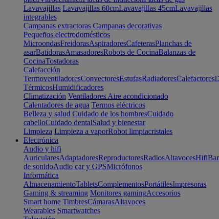
Lavavajillas
Lavavajillas 60cm
Lavavajillas 45cm
Lavavajillas
integrables
Campanas extractoras
Campanas decorativas
Pequeños electrodomésticos
Microondas
Freidoras
Aspiradores
Cafeteras
Planchas de
asar
Batidoras
Amasadores
Robots de Cocina
Balanzas de
Cocina
Tostadoras
Calefacción
Termoventiladores
Convectores
Estufas
Radiadores
Calefactores
D
Térmicos
Humidificadores
Climatización
Ventiladores
Aire acondicionado
Calentadores de agua
Termos eléctricos
Belleza y salud
Cuidado de los hombres
Cuidado
cabello
Cuidado dental
Salud y bienestar
Limpieza
Limpieza a vapor
Robot limpiacristales
Electrónica
Audio y hifi
Auriculares
Adaptadores
Reproductores
Radios
Altavoces
Hifi
Bar
de sonido
Audio car y GPS
Micrófonos
Informática
Almacenamiento
Tablets
Complementos
Portátiles
Impresoras
Gaming & streaming
Monitores gaming
Accesorios
Smart home
Timbres
Cámaras
Altavoces
Wearables
Smartwatches