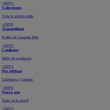
+INFO
Colecciones
Crea tu propio estilo
+INFO
Tranquilidad
6 años de Garantía Plus
+INFO
Catálogos
Miles de productos
+INFO
Por teléfono
Llámanos y compra
+INFO
Nueva app
Todo en tu móvil
+INFO