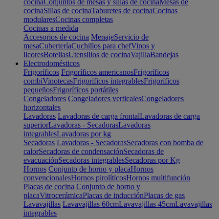
cocina
Conjuntos de mesas y sillas de cocina
Mesas de
cocina
Sillas de cocina
Taburetes de cocina
Cocinas
modulares
Cocinas completas
Cocinas a medida
Accesorios de cocina
Menaje
Servicio de
mesa
Cubertería
Cuchillos para chef
Vinos y
licores
Botellas
Utensilios de cocina
Vajilla
Bandejas
Electrodomésticos
Frigoríficos
Frigoríficos americanos
Frigoríficos
combi
Vinotecas
Frigoríficos integrables
Frigoríficos
pequeños
Frigoríficos portátiles
Congeladores
Congeladores verticales
Congeladores
horizontales
Lavadoras
Lavadoras de carga frontal
Lavadoras de carga
superior
Lavadoras - Secadoras
Lavadoras
integrables
Lavadoras por kg
Secadoras
Lavadoras - Secadoras
Secadoras con bomba de
calor
Secadoras de condensación
Secadoras de
evacuación
Secadoras integrables
Secadoras por Kg
Hornos
Conjunto de horno y placa
Hornos
convencionales
Hornos pirolíticos
Hornos multifunción
Placas de cocina
Conjunto de horno y
placa
Vitrocerámica
Placas de inducción
Placas de gas
Lavavajillas
Lavavajillas 60cm
Lavavajillas 45cm
Lavavajillas
integrables