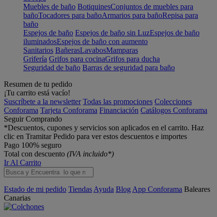
Muebles de baño
Botiquines
Conjuntos de muebles para
baño
Tocadores para baño
Armarios para baño
Repisa para
baño
Espejos de baño
Espejos de baño sin Luz
Espejos de baño
iluminados
Espejos de baño con aumento
Sanitarios
Bañeras
Lavabos
Mamparas
Grifería
Grifos para cocina
Grifos para ducha
Seguridad de baño
Barras de seguridad para baño
Resumen de tu pedido
¡Tu carrito está vacío!
Suscríbete a la newsletter
Todas las promociones
Colecciones
Conforama
Tarjeta Conforama
Financiación
Catálogos Conforama
Seguir Comprando
*Descuentos, cupones y servicios son aplicados en el carrito. Haz
clic en Tramitar Pedido para ver estos descuentos e importes
Pago 100% seguro
Total con descuento
(IVA incluido*)
Ir Al Carrito
Estado de mi pedido
Tiendas
Ayuda
Blog
App Conforama
Baleares
Canarias