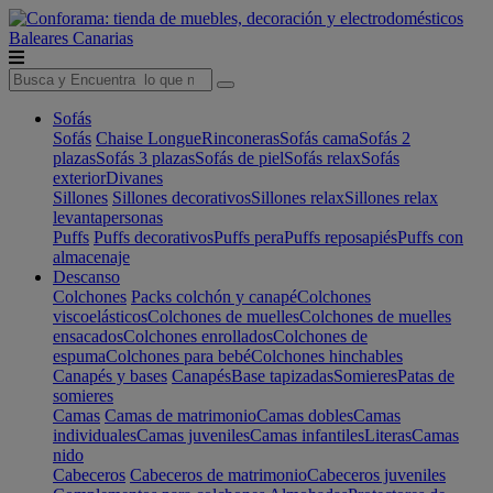
Baleares
Canarias
Sofás
Sofás
Chaise Longue
Rinconeras
Sofás cama
Sofás 2
plazas
Sofás 3 plazas
Sofás de piel
Sofás relax
Sofás
exterior
Divanes
Sillones
Sillones decorativos
Sillones relax
Sillones relax
levantapersonas
Puffs
Puffs decorativos
Puffs pera
Puffs reposapiés
Puffs con
almacenaje
Descanso
Colchones
Packs colchón y canapé
Colchones
viscoelásticos
Colchones de muelles
Colchones de muelles
ensacados
Colchones enrollados
Colchones de
espuma
Colchones para bebé
Colchones hinchables
Canapés y bases
Canapés
Base tapizadas
Somieres
Patas de
somieres
Camas
Camas de matrimonio
Camas dobles
Camas
individuales
Camas juveniles
Camas infantiles
Literas
Camas
nido
Cabeceros
Cabeceros de matrimonio
Cabeceros juveniles