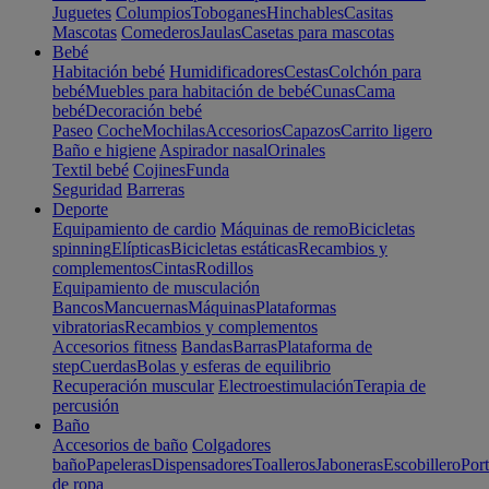
Juguetes
Columpios
Toboganes
Hinchables
Casitas
Mascotas
Comederos
Jaulas
Casetas para mascotas
Bebé
Habitación bebé
Humidificadores
Cestas
Colchón para
bebé
Muebles para habitación de bebé
Cunas
Cama
bebé
Decoración bebé
Paseo
Coche
Mochilas
Accesorios
Capazos
Carrito ligero
Baño e higiene
Aspirador nasal
Orinales
Textil bebé
Cojines
Funda
Seguridad
Barreras
Deporte
Equipamiento de cardio
Máquinas de remo
Bicicletas
spinning
Elípticas
Bicicletas estáticas
Recambios y
complementos
Cintas
Rodillos
Equipamiento de musculación
Bancos
Mancuernas
Máquinas
Plataformas
vibratorias
Recambios y complementos
Accesorios fitness
Bandas
Barras
Plataforma de
step
Cuerdas
Bolas y esferas de equilibrio
Recuperación muscular
Electroestimulación
Terapia de
percusión
Baño
Accesorios de baño
Colgadores
baño
Papeleras
Dispensadores
Toalleros
Jaboneras
Escobillero
Port
de ropa