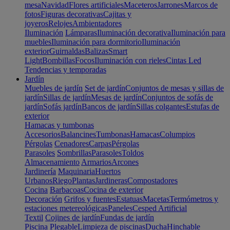
mesa
Navidad
Flores artificiales
Maceteros
Jarrones
Marcos de
fotos
Figuras decorativas
Cajitas y
joyeros
Relojes
Ambientadores
Iluminación
Lámparas
Iluminación decorativa
Iluminación para
muebles
Iluminación para dormitorio
Iluminación
exterior
Guirnaldas
Balizas
Smart
Light
Bombillas
Focos
Iluminación con rieles
Cintas Led
Tendencias y temporadas
Jardín
Muebles de jardín
Set de jardín
Conjuntos de mesas y sillas de
jardín
Sillas de jardín
Mesas de jardín
Conjuntos de sofás de
jardín
Sofás jardín
Bancos de jardín
Sillas colgantes
Estufas de
exterior
Hamacas y tumbonas
Accesorios
Balancines
Tumbonas
Hamacas
Columpios
Pérgolas
Cenadores
Carpas
Pérgolas
Parasoles
Sombrillas
Parasoles
Toldos
Almacenamiento
Armarios
Arcones
Jardinería
Maquinaria
Huertos
Urbanos
Riego
Plantas
Jardineras
Compostadores
Cocina
Barbacoas
Cocina de exterior
Decoración
Grifos y fuentes
Estatuas
Macetas
Termómetros y
estaciones metereológicas
Paneles
Cesped Artificial
Textil
Cojines de jardín
Fundas de jardín
Piscina
Plegable
Limpieza de piscinas
Ducha
Hinchable