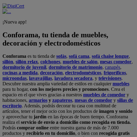
¡Nueva app!
Conforama, tu tienda de muebles,
decoración y electrodomésticos
Conforama
es tu tienda de
sofás
,
sofá cama
,
sofá chaise longue
,
sillón
,
sillón relax
,
colchones
,
muebles de salón
,
mesas comedor
,
dormitorio de juvenil
,
dormitorio de matrimonio
,
canapés
,
cocinas a medida
,
decoración
,
electrodomésticos
,
frigoríficos
,
microondas
,
lavavajillas
,
lavadora secadora
, y
televisiones
.
Descubre nuestra amplia variedad de estilos en cualquier
muebles
para tu hogar,
con los mejores precios y promociones
. Crea el
espacio en el que vives gracias a nuestros
muebles de comedor
y
habitaciones,
armarios
y
zapateros
,
mesas de comedor
y
sillas de
escritorio
. Además, podrás decorar tu casa con multitud de
artículos, tener el mejor ocio con los productos de
imagen y sonido
y aprovechar tu
jardín
en las épocas de buen tiempo. Conforama
realiza el
servicio de envío a domicilio como recogida en tienda.
Podrás
comprar online
entre nuestra gama de más de 7.000
productos y
recibirlo en tu domicilio
, o bien con
recogida gratis