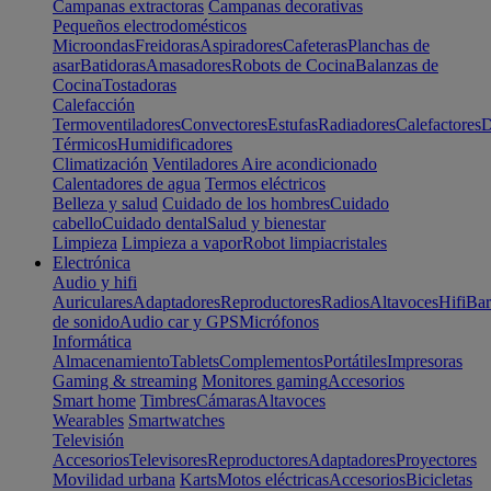
Campanas extractoras
Campanas decorativas
Pequeños electrodomésticos
Microondas
Freidoras
Aspiradores
Cafeteras
Planchas de
asar
Batidoras
Amasadores
Robots de Cocina
Balanzas de
Cocina
Tostadoras
Calefacción
Termoventiladores
Convectores
Estufas
Radiadores
Calefactores
D
Térmicos
Humidificadores
Climatización
Ventiladores
Aire acondicionado
Calentadores de agua
Termos eléctricos
Belleza y salud
Cuidado de los hombres
Cuidado
cabello
Cuidado dental
Salud y bienestar
Limpieza
Limpieza a vapor
Robot limpiacristales
Electrónica
Audio y hifi
Auriculares
Adaptadores
Reproductores
Radios
Altavoces
Hifi
Bar
de sonido
Audio car y GPS
Micrófonos
Informática
Almacenamiento
Tablets
Complementos
Portátiles
Impresoras
Gaming & streaming
Monitores gaming
Accesorios
Smart home
Timbres
Cámaras
Altavoces
Wearables
Smartwatches
Televisión
Accesorios
Televisores
Reproductores
Adaptadores
Proyectores
Movilidad urbana
Karts
Motos eléctricas
Accesorios
Bicicletas