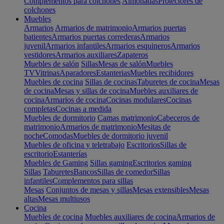
Complementos para colchones
Almohadas
Protectores de
colchones
Muebles
Armarios
Armarios de matrimonio
Armarios puertas
batientes
Armarios puertas correderas
Armarios
juvenil
Armarios infantiles
Armarios esquineros
Armarios
vestidores
Armarios auxiliares
Zapateros
Muebles de salón
Sillas
Mesas de salón
Muebles
TV
Vitrinas
Aparadores
Estanterias
Muebles recibidores
Muebles de cocina
Sillas de cocinas
Taburetes de cocina
Mesas
de cocina
Mesas y sillas de cocina
Muebles auxiliares de
cocina
Armarios de cocina
Cocinas modulares
Cocinas
completas
Cocinas a medida
Muebles de dormitorio
Camas matrimonio
Cabeceros de
matrimonio
Armarios de matrimonio
Mesitas de
noche
Comodas
Muebles de dormitorio juvenil
Muebles de oficina y teletrabajo
Escritorios
Sillas de
escritorio
Estanterías
Muebles de Gaming
Sillas gaming
Escritorios gaming
Sillas
Taburetes
Bancos
Sillas de comedor
Sillas
infantiles
Complementos para sillas
Mesas
Conjuntos de mesas y sillas
Mesas extensibles
Mesas
altas
Mesas multiusos
Cocina
Muebles de cocina
Muebles auxiliares de cocina
Armarios de