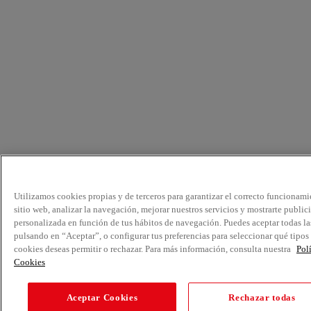
Utilizamos cookies propias y de terceros para garantizar el correcto funcionami
sitio web, analizar la navegación, mejorar nuestros servicios y mostrarte public
personalizada en función de tus hábitos de navegación. Puedes aceptar todas la
pulsando en “Aceptar”, o configurar tus preferencias para seleccionar qué tipos
cookies deseas permitir o rechazar. Para más información, consulta nuestra
Pol
Cookies
Aceptar Cookies
Rechazar todas