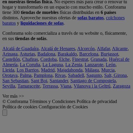
en nuestras tiendas física.
No esperes más para crear o renovar tu
hogar y transformarlo en un espacio con mucho estilo. Conforama
tiene 300
tiendas de muebles
físicas distribuidas en
6 países
distintos. Aproveche nuestras ofertas de
sofas baratos
,
colchones
baratos
y
liquidaciones de sofas
.
Conforama solo comercializa a través de su website o, físicamente,
en sus
tiendas de sofás
.
Alcalá de Guadaíra
,
Alcalá de Henares
,
Alcorcón
,
Alfafar
,
Alicante
,
Arinaga
,
Asturias
,
Badalona
,
Barakaldo
,
Barcelona
,
Burjassot
,
Castellón
,
Chafiras
,
Cordoba
,
Elche
,
Finestrat
,
Granada
,
Huércal de
Almería
,
La Coruña
,
La Laguna
,
La Zenia
,
Lanzarote
,
León
,
Lleida
,
Los Barrios
,
Madrid
,
Majadahonda
,
Málaga
,
Murcia
,
Orotava
,
Palma
,
Pamplona
,
Rivas
,
Sabadell
,
Sagunto
,
Salt, Girona
,
San Sebastian
,
Sant Boi
,
Santander
,
Santiago de Compostela
,
Sevilla
,
Tamaraceite
,
Terrassa
,
Viana
,
Vilanova i la Geltrú
,
Zaragoza
Ver más >>
© Conforama
Términos y Condiciones
Política de privacidad
Política de cookies
Configuración de Cookies