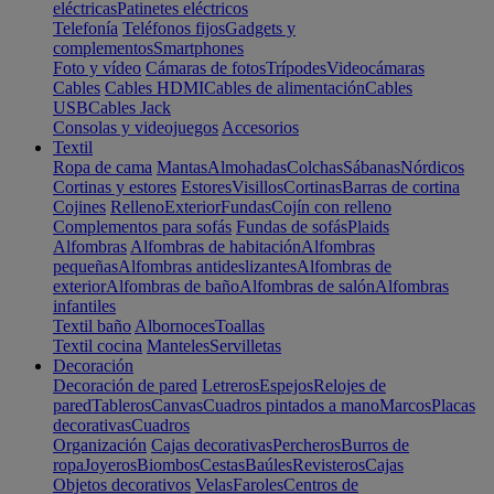
eléctricas
Patinetes eléctricos
Telefonía
Teléfonos fijos
Gadgets y
complementos
Smartphones
Foto y vídeo
Cámaras de fotos
Trípodes
Videocámaras
Cables
Cables HDMI
Cables de alimentación
Cables
USB
Cables Jack
Consolas y videojuegos
Accesorios
Textil
Ropa de cama
Mantas
Almohadas
Colchas
Sábanas
Nórdicos
Cortinas y estores
Estores
Visillos
Cortinas
Barras de cortina
Cojines
Relleno
Exterior
Fundas
Cojín con relleno
Complementos para sofás
Fundas de sofás
Plaids
Alfombras
Alfombras de habitación
Alfombras
pequeñas
Alfombras antideslizantes
Alfombras de
exterior
Alfombras de baño
Alfombras de salón
Alfombras
infantiles
Textil baño
Albornoces
Toallas
Textil cocina
Manteles
Servilletas
Decoración
Decoración de pared
Letreros
Espejos
Relojes de
pared
Tableros
Canvas
Cuadros pintados a mano
Marcos
Placas
decorativas
Cuadros
Organización
Cajas decorativas
Percheros
Burros de
ropa
Joyeros
Biombos
Cestas
Baúles
Revisteros
Cajas
Objetos decorativos
Velas
Faroles
Centros de