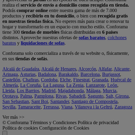
realiza el
servicio de envío a domicilio como recogida en tienda.
Podrás
comprar online
entre nuestra gama de más de 7.000
productos y
recibirlo en tu domicilio
, o bien con
recogida gratis
en nuestras tiendas física.
No esperes más para crear o renovar tu
hogar y transformarlo en un espacio con mucho estilo. Conforama
tiene 300
tiendas de muebles
físicas distribuidas en
6 países
distintos. Aproveche nuestras ofertas de
sofas baratos
,
colchones
baratos
y
liquidaciones de sofas
.
Conforama solo comercializa a través de su website o, físicamente,
en sus
tiendas de sofás
.
Alcalá de Guadaíra
,
Alcalá de Henares
,
Alcorcón
,
Alfafar
,
Alicante
,
Arinaga
,
Asturias
,
Badalona
,
Barakaldo
,
Barcelona
,
Burjassot
,
Castellón
,
Chafiras
,
Cordoba
,
Elche
,
Finestrat
,
Granada
,
Huércal de
Almería
,
La Coruña
,
La Laguna
,
La Zenia
,
Lanzarote
,
León
,
Lleida
,
Los Barrios
,
Madrid
,
Majadahonda
,
Málaga
,
Murcia
,
Orotava
,
Palma
,
Pamplona
,
Rivas
,
Sabadell
,
Sagunto
,
Salt, Girona
,
San Sebastian
,
Sant Boi
,
Santander
,
Santiago de Compostela
,
Sevilla
,
Tamaraceite
,
Terrassa
,
Viana
,
Vilanova i la Geltrú
,
Zaragoza
Ver más >>
© Conforama
Términos y Condiciones
Política de privacidad
Política de cookies
Configuración de Cookies