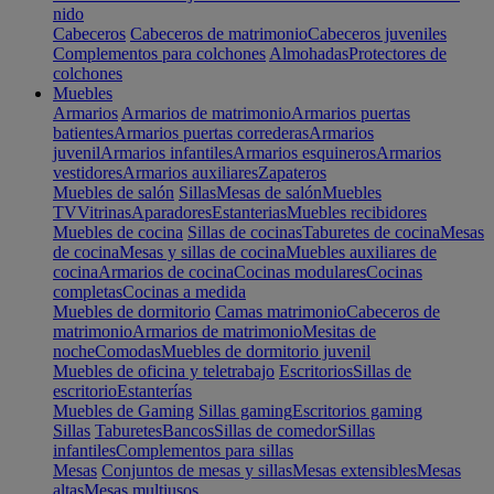
nido
Cabeceros
Cabeceros de matrimonio
Cabeceros juveniles
Complementos para colchones
Almohadas
Protectores de
colchones
Muebles
Armarios
Armarios de matrimonio
Armarios puertas
batientes
Armarios puertas correderas
Armarios
juvenil
Armarios infantiles
Armarios esquineros
Armarios
vestidores
Armarios auxiliares
Zapateros
Muebles de salón
Sillas
Mesas de salón
Muebles
TV
Vitrinas
Aparadores
Estanterias
Muebles recibidores
Muebles de cocina
Sillas de cocinas
Taburetes de cocina
Mesas
de cocina
Mesas y sillas de cocina
Muebles auxiliares de
cocina
Armarios de cocina
Cocinas modulares
Cocinas
completas
Cocinas a medida
Muebles de dormitorio
Camas matrimonio
Cabeceros de
matrimonio
Armarios de matrimonio
Mesitas de
noche
Comodas
Muebles de dormitorio juvenil
Muebles de oficina y teletrabajo
Escritorios
Sillas de
escritorio
Estanterías
Muebles de Gaming
Sillas gaming
Escritorios gaming
Sillas
Taburetes
Bancos
Sillas de comedor
Sillas
infantiles
Complementos para sillas
Mesas
Conjuntos de mesas y sillas
Mesas extensibles
Mesas
altas
Mesas multiusos