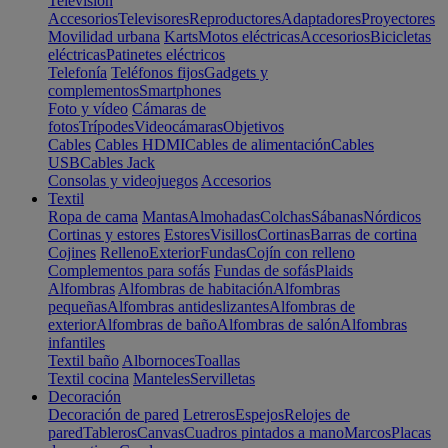
Televisión
Accesorios
Televisores
Reproductores
Adaptadores
Proyectores
Movilidad urbana
Karts
Motos eléctricas
Accesorios
Bicicletas
eléctricas
Patinetes eléctricos
Telefonía
Teléfonos fijos
Gadgets y
complementos
Smartphones
Foto y vídeo
Cámaras de
fotos
Trípodes
Videocámaras
Objetivos
Cables
Cables HDMI
Cables de alimentación
Cables
USB
Cables Jack
Consolas y videojuegos
Accesorios
Textil
Ropa de cama
Mantas
Almohadas
Colchas
Sábanas
Nórdicos
Cortinas y estores
Estores
Visillos
Cortinas
Barras de cortina
Cojines
Relleno
Exterior
Fundas
Cojín con relleno
Complementos para sofás
Fundas de sofás
Plaids
Alfombras
Alfombras de habitación
Alfombras
pequeñas
Alfombras antideslizantes
Alfombras de
exterior
Alfombras de baño
Alfombras de salón
Alfombras
infantiles
Textil baño
Albornoces
Toallas
Textil cocina
Manteles
Servilletas
Decoración
Decoración de pared
Letreros
Espejos
Relojes de
pared
Tableros
Canvas
Cuadros pintados a mano
Marcos
Placas