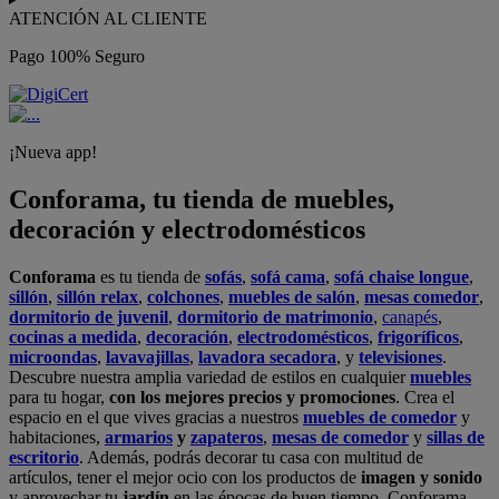
ATENCIÓN AL CLIENTE
Pago 100% Seguro
¡Nueva app!
Conforama, tu tienda de muebles,
decoración y electrodomésticos
Conforama
es tu tienda de
sofás
,
sofá cama
,
sofá chaise longue
,
sillón
,
sillón relax
,
colchones
,
muebles de salón
,
mesas comedor
,
dormitorio de juvenil
,
dormitorio de matrimonio
,
canapés
,
cocinas a medida
,
decoración
,
electrodomésticos
,
frigoríficos
,
microondas
,
lavavajillas
,
lavadora secadora
, y
televisiones
.
Descubre nuestra amplia variedad de estilos en cualquier
muebles
para tu hogar,
con los mejores precios y promociones
. Crea el
espacio en el que vives gracias a nuestros
muebles de comedor
y
habitaciones,
armarios
y
zapateros
,
mesas de comedor
y
sillas de
escritorio
. Además, podrás decorar tu casa con multitud de
artículos, tener el mejor ocio con los productos de
imagen y sonido
y aprovechar tu
jardín
en las épocas de buen tiempo. Conforama