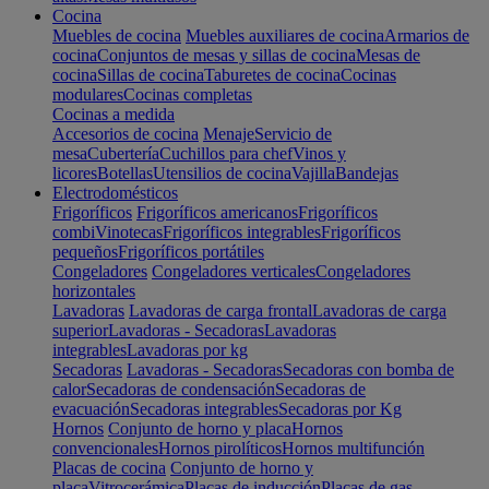
Cocina
Muebles de cocina
Muebles auxiliares de cocina
Armarios de
cocina
Conjuntos de mesas y sillas de cocina
Mesas de
cocina
Sillas de cocina
Taburetes de cocina
Cocinas
modulares
Cocinas completas
Cocinas a medida
Accesorios de cocina
Menaje
Servicio de
mesa
Cubertería
Cuchillos para chef
Vinos y
licores
Botellas
Utensilios de cocina
Vajilla
Bandejas
Electrodomésticos
Frigoríficos
Frigoríficos americanos
Frigoríficos
combi
Vinotecas
Frigoríficos integrables
Frigoríficos
pequeños
Frigoríficos portátiles
Congeladores
Congeladores verticales
Congeladores
horizontales
Lavadoras
Lavadoras de carga frontal
Lavadoras de carga
superior
Lavadoras - Secadoras
Lavadoras
integrables
Lavadoras por kg
Secadoras
Lavadoras - Secadoras
Secadoras con bomba de
calor
Secadoras de condensación
Secadoras de
evacuación
Secadoras integrables
Secadoras por Kg
Hornos
Conjunto de horno y placa
Hornos
convencionales
Hornos pirolíticos
Hornos multifunción
Placas de cocina
Conjunto de horno y
placa
Vitrocerámica
Placas de inducción
Placas de gas