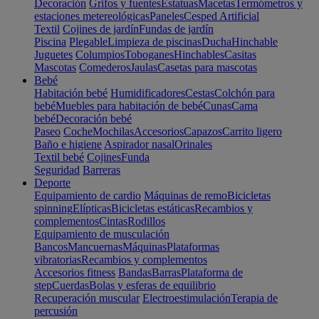
Decoración
Grifos y fuentes
Estatuas
Macetas
Termómetros y
estaciones metereológicas
Paneles
Cesped Artificial
Textil
Cojines de jardín
Fundas de jardín
Piscina
Plegable
Limpieza de piscinas
Ducha
Hinchable
Juguetes
Columpios
Toboganes
Hinchables
Casitas
Mascotas
Comederos
Jaulas
Casetas para mascotas
Bebé
Habitación bebé
Humidificadores
Cestas
Colchón para
bebé
Muebles para habitación de bebé
Cunas
Cama
bebé
Decoración bebé
Paseo
Coche
Mochilas
Accesorios
Capazos
Carrito ligero
Baño e higiene
Aspirador nasal
Orinales
Textil bebé
Cojines
Funda
Seguridad
Barreras
Deporte
Equipamiento de cardio
Máquinas de remo
Bicicletas
spinning
Elípticas
Bicicletas estáticas
Recambios y
complementos
Cintas
Rodillos
Equipamiento de musculación
Bancos
Mancuernas
Máquinas
Plataformas
vibratorias
Recambios y complementos
Accesorios fitness
Bandas
Barras
Plataforma de
step
Cuerdas
Bolas y esferas de equilibrio
Recuperación muscular
Electroestimulación
Terapia de
percusión