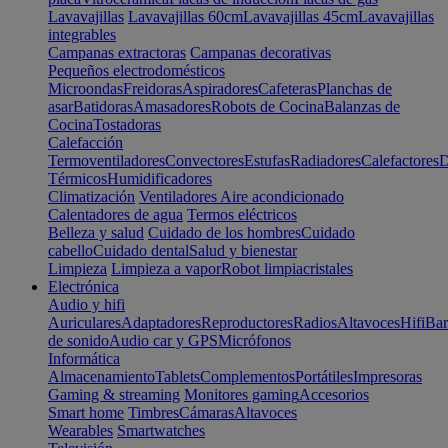
Lavavajillas
Lavavajillas 60cm
Lavavajillas 45cm
Lavavajillas
integrables
Campanas extractoras
Campanas decorativas
Pequeños electrodomésticos
Microondas
Freidoras
Aspiradores
Cafeteras
Planchas de
asar
Batidoras
Amasadores
Robots de Cocina
Balanzas de
Cocina
Tostadoras
Calefacción
Termoventiladores
Convectores
Estufas
Radiadores
Calefactores
D
Térmicos
Humidificadores
Climatización
Ventiladores
Aire acondicionado
Calentadores de agua
Termos eléctricos
Belleza y salud
Cuidado de los hombres
Cuidado
cabello
Cuidado dental
Salud y bienestar
Limpieza
Limpieza a vapor
Robot limpiacristales
Electrónica
Audio y hifi
Auriculares
Adaptadores
Reproductores
Radios
Altavoces
Hifi
Bar
de sonido
Audio car y GPS
Micrófonos
Informática
Almacenamiento
Tablets
Complementos
Portátiles
Impresoras
Gaming & streaming
Monitores gaming
Accesorios
Smart home
Timbres
Cámaras
Altavoces
Wearables
Smartwatches