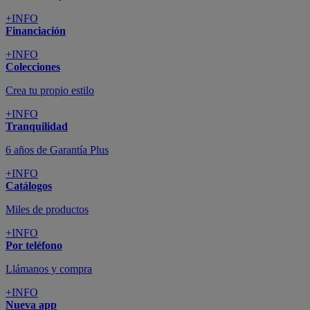
+INFO
Financiación
+INFO
Colecciones
Crea tu propio estilo
+INFO
Tranquilidad
6 años de Garantía Plus
+INFO
Catálogos
Miles de productos
+INFO
Por teléfono
Llámanos y compra
+INFO
Nueva app