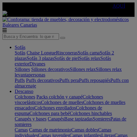
🔵Cambia tu electro con
-10% EXTRA
de descuento ☑️
AQUÍ
Baleares
Canarias
Sofás
Sofás
Chaise Longue
Rinconeras
Sofás cama
Sofás 2
plazas
Sofás 3 plazas
Sofás de piel
Sofás relax
Sofás
exterior
Divanes
Sillones
Sillones decorativos
Sillones relax
Sillones relax
levantapersonas
Puffs
Puffs decorativos
Puffs pera
Puffs reposapiés
Puffs con
almacenaje
Descanso
Colchones
Packs colchón y canapé
Colchones
viscoelásticos
Colchones de muelles
Colchones de muelles
ensacados
Colchones enrollados
Colchones de
espuma
Colchones para bebé
Colchones hinchables
Canapés y bases
Canapés
Base tapizadas
Somieres
Patas de
somieres
Camas
Camas de matrimonio
Camas dobles
Camas
individuales
Camas juveniles
Camas infantiles
Literas
Camas