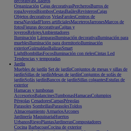
decorativas
Cuadros
Organización
Cajas decorativas
Percheros
Burros de
ropa
Joyeros
Biombos
Cestas
Baúles
Revisteros
Cajas
Objetos decorativos
Velas
Faroles
Centros de
mesa
Navidad
Flores artificiales
Maceteros
Jarrones
Marcos de
fotos
Figuras decorativas
Cajitas y
joyeros
Relojes
Ambientadores
Iluminación
Lámparas
Iluminación decorativa
Iluminación para
muebles
Iluminación para dormitorio
Iluminación
exterior
Guirnaldas
Balizas
Smart
Light
Bombillas
Focos
Iluminación con rieles
Cintas Led
Tendencias y temporadas
Jardín
Muebles de jardín
Set de jardín
Conjuntos de mesas y sillas de
jardín
Sillas de jardín
Mesas de jardín
Conjuntos de sofás de
jardín
Sofás jardín
Bancos de jardín
Sillas colgantes
Estufas de
exterior
Hamacas y tumbonas
Accesorios
Balancines
Tumbonas
Hamacas
Columpios
Pérgolas
Cenadores
Carpas
Pérgolas
Parasoles
Sombrillas
Parasoles
Toldos
Almacenamiento
Armarios
Arcones
Jardinería
Maquinaria
Huertos
Urbanos
Riego
Plantas
Jardineras
Compostadores
Cocina
Barbacoas
Cocina de exterior