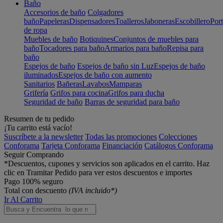
Baño
Accesorios de baño
Colgadores
baño
Papeleras
Dispensadores
Toalleros
Jaboneras
Escobillero
Port
de ropa
Muebles de baño
Botiquines
Conjuntos de muebles para
baño
Tocadores para baño
Armarios para baño
Repisa para
baño
Espejos de baño
Espejos de baño sin Luz
Espejos de baño
iluminados
Espejos de baño con aumento
Sanitarios
Bañeras
Lavabos
Mamparas
Grifería
Grifos para cocina
Grifos para ducha
Seguridad de baño
Barras de seguridad para baño
Resumen de tu pedido
¡Tu carrito está vacío!
Suscríbete a la newsletter
Todas las promociones
Colecciones
Conforama
Tarjeta Conforama
Financiación
Catálogos Conforama
Seguir Comprando
*Descuentos, cupones y servicios son aplicados en el carrito. Haz
clic en Tramitar Pedido para ver estos descuentos e importes
Pago 100% seguro
Total con descuento
(IVA incluido*)
Ir Al Carrito