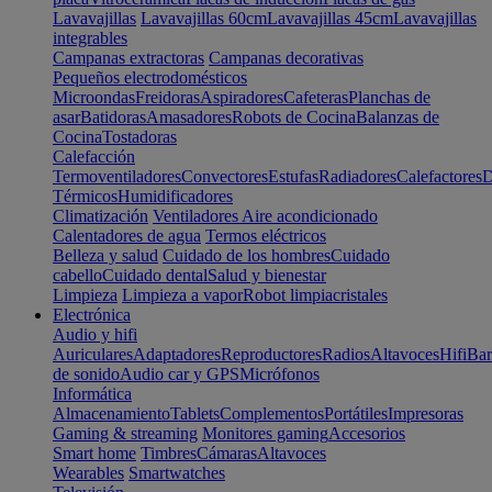
Lavavajillas
Lavavajillas 60cm
Lavavajillas 45cm
Lavavajillas
integrables
Campanas extractoras
Campanas decorativas
Pequeños electrodomésticos
Microondas
Freidoras
Aspiradores
Cafeteras
Planchas de
asar
Batidoras
Amasadores
Robots de Cocina
Balanzas de
Cocina
Tostadoras
Calefacción
Termoventiladores
Convectores
Estufas
Radiadores
Calefactores
D
Térmicos
Humidificadores
Climatización
Ventiladores
Aire acondicionado
Calentadores de agua
Termos eléctricos
Belleza y salud
Cuidado de los hombres
Cuidado
cabello
Cuidado dental
Salud y bienestar
Limpieza
Limpieza a vapor
Robot limpiacristales
Electrónica
Audio y hifi
Auriculares
Adaptadores
Reproductores
Radios
Altavoces
Hifi
Bar
de sonido
Audio car y GPS
Micrófonos
Informática
Almacenamiento
Tablets
Complementos
Portátiles
Impresoras
Gaming & streaming
Monitores gaming
Accesorios
Smart home
Timbres
Cámaras
Altavoces
Wearables
Smartwatches