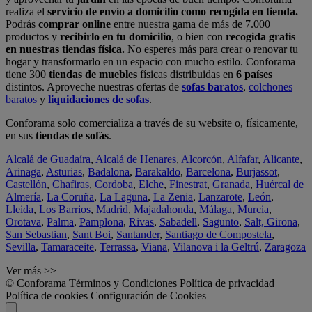
realiza el
servicio de envío a domicilio como recogida en tienda.
Podrás
comprar online
entre nuestra gama de más de 7.000
productos y
recibirlo en tu domicilio
, o bien con
recogida gratis
en nuestras tiendas física.
No esperes más para crear o renovar tu
hogar y transformarlo en un espacio con mucho estilo. Conforama
tiene 300
tiendas de muebles
físicas distribuidas en
6 países
distintos. Aproveche nuestras ofertas de
sofas baratos
,
colchones
baratos
y
liquidaciones de sofas
.
Conforama solo comercializa a través de su website o, físicamente,
en sus
tiendas de sofás
.
Alcalá de Guadaíra
,
Alcalá de Henares
,
Alcorcón
,
Alfafar
,
Alicante
,
Arinaga
,
Asturias
,
Badalona
,
Barakaldo
,
Barcelona
,
Burjassot
,
Castellón
,
Chafiras
,
Cordoba
,
Elche
,
Finestrat
,
Granada
,
Huércal de
Almería
,
La Coruña
,
La Laguna
,
La Zenia
,
Lanzarote
,
León
,
Lleida
,
Los Barrios
,
Madrid
,
Majadahonda
,
Málaga
,
Murcia
,
Orotava
,
Palma
,
Pamplona
,
Rivas
,
Sabadell
,
Sagunto
,
Salt, Girona
,
San Sebastian
,
Sant Boi
,
Santander
,
Santiago de Compostela
,
Sevilla
,
Tamaraceite
,
Terrassa
,
Viana
,
Vilanova i la Geltrú
,
Zaragoza
Ver más >>
© Conforama
Términos y Condiciones
Política de privacidad
Política de cookies
Configuración de Cookies