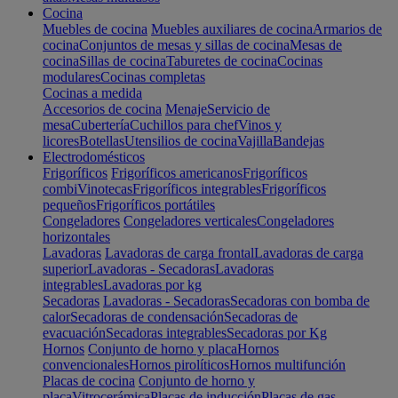
Cocina
Muebles de cocina
Muebles auxiliares de cocina
Armarios de
cocina
Conjuntos de mesas y sillas de cocina
Mesas de
cocina
Sillas de cocina
Taburetes de cocina
Cocinas
modulares
Cocinas completas
Cocinas a medida
Accesorios de cocina
Menaje
Servicio de
mesa
Cubertería
Cuchillos para chef
Vinos y
licores
Botellas
Utensilios de cocina
Vajilla
Bandejas
Electrodomésticos
Frigoríficos
Frigoríficos americanos
Frigoríficos
combi
Vinotecas
Frigoríficos integrables
Frigoríficos
pequeños
Frigoríficos portátiles
Congeladores
Congeladores verticales
Congeladores
horizontales
Lavadoras
Lavadoras de carga frontal
Lavadoras de carga
superior
Lavadoras - Secadoras
Lavadoras
integrables
Lavadoras por kg
Secadoras
Lavadoras - Secadoras
Secadoras con bomba de
calor
Secadoras de condensación
Secadoras de
evacuación
Secadoras integrables
Secadoras por Kg
Hornos
Conjunto de horno y placa
Hornos
convencionales
Hornos pirolíticos
Hornos multifunción
Placas de cocina
Conjunto de horno y
placa
Vitrocerámica
Placas de inducción
Placas de gas