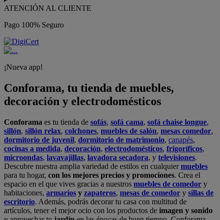
ATENCIÓN AL CLIENTE
Pago 100% Seguro
¡Nueva app!
Conforama, tu tienda de muebles,
decoración y electrodomésticos
Conforama
es tu tienda de
sofás
,
sofá cama
,
sofá chaise longue
,
sillón
,
sillón relax
,
colchones
,
muebles de salón
,
mesas comedor
,
dormitorio de juvenil
,
dormitorio de matrimonio
,
canapés
,
cocinas a medida
,
decoración
,
electrodomésticos
,
frigoríficos
,
microondas
,
lavavajillas
,
lavadora secadora
, y
televisiones
.
Descubre nuestra amplia variedad de estilos en cualquier
muebles
para tu hogar,
con los mejores precios y promociones
. Crea el
espacio en el que vives gracias a nuestros
muebles de comedor
y
habitaciones,
armarios
y
zapateros
,
mesas de comedor
y
sillas de
escritorio
. Además, podrás decorar tu casa con multitud de
artículos, tener el mejor ocio con los productos de
imagen y sonido
y aprovechar tu
jardín
en las épocas de buen tiempo. Conforama