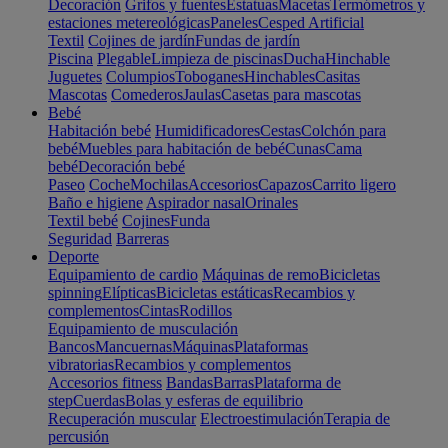
Decoración
Grifos y fuentes
Estatuas
Macetas
Termómetros y
estaciones metereológicas
Paneles
Cesped Artificial
Textil
Cojines de jardín
Fundas de jardín
Piscina
Plegable
Limpieza de piscinas
Ducha
Hinchable
Juguetes
Columpios
Toboganes
Hinchables
Casitas
Mascotas
Comederos
Jaulas
Casetas para mascotas
Bebé
Habitación bebé
Humidificadores
Cestas
Colchón para
bebé
Muebles para habitación de bebé
Cunas
Cama
bebé
Decoración bebé
Paseo
Coche
Mochilas
Accesorios
Capazos
Carrito ligero
Baño e higiene
Aspirador nasal
Orinales
Textil bebé
Cojines
Funda
Seguridad
Barreras
Deporte
Equipamiento de cardio
Máquinas de remo
Bicicletas
spinning
Elípticas
Bicicletas estáticas
Recambios y
complementos
Cintas
Rodillos
Equipamiento de musculación
Bancos
Mancuernas
Máquinas
Plataformas
vibratorias
Recambios y complementos
Accesorios fitness
Bandas
Barras
Plataforma de
step
Cuerdas
Bolas y esferas de equilibrio
Recuperación muscular
Electroestimulación
Terapia de
percusión