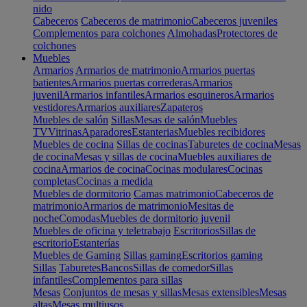
nido
Cabeceros
Cabeceros de matrimonio
Cabeceros juveniles
Complementos para colchones
Almohadas
Protectores de
colchones
Muebles
Armarios
Armarios de matrimonio
Armarios puertas
batientes
Armarios puertas correderas
Armarios
juvenil
Armarios infantiles
Armarios esquineros
Armarios
vestidores
Armarios auxiliares
Zapateros
Muebles de salón
Sillas
Mesas de salón
Muebles
TV
Vitrinas
Aparadores
Estanterias
Muebles recibidores
Muebles de cocina
Sillas de cocinas
Taburetes de cocina
Mesas
de cocina
Mesas y sillas de cocina
Muebles auxiliares de
cocina
Armarios de cocina
Cocinas modulares
Cocinas
completas
Cocinas a medida
Muebles de dormitorio
Camas matrimonio
Cabeceros de
matrimonio
Armarios de matrimonio
Mesitas de
noche
Comodas
Muebles de dormitorio juvenil
Muebles de oficina y teletrabajo
Escritorios
Sillas de
escritorio
Estanterías
Muebles de Gaming
Sillas gaming
Escritorios gaming
Sillas
Taburetes
Bancos
Sillas de comedor
Sillas
infantiles
Complementos para sillas
Mesas
Conjuntos de mesas y sillas
Mesas extensibles
Mesas
altas
Mesas multiusos