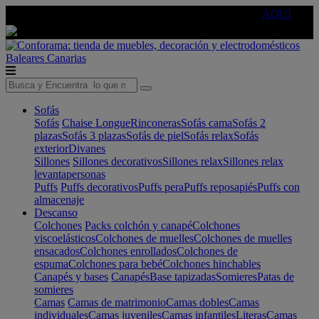
🔵Cambia tu electro con
-10% EXTRA
de descuento ☑️
AQUÍ
Baleares
Canarias
Sofás
Sofás
Chaise Longue
Rinconeras
Sofás cama
Sofás 2
plazas
Sofás 3 plazas
Sofás de piel
Sofás relax
Sofás
exterior
Divanes
Sillones
Sillones decorativos
Sillones relax
Sillones relax
levantapersonas
Puffs
Puffs decorativos
Puffs pera
Puffs reposapiés
Puffs con
almacenaje
Descanso
Colchones
Packs colchón y canapé
Colchones
viscoelásticos
Colchones de muelles
Colchones de muelles
ensacados
Colchones enrollados
Colchones de
espuma
Colchones para bebé
Colchones hinchables
Canapés y bases
Canapés
Base tapizadas
Somieres
Patas de
somieres
Camas
Camas de matrimonio
Camas dobles
Camas
individuales
Camas juveniles
Camas infantiles
Literas
Camas