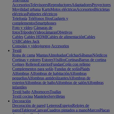
Televisión
Accesorios
Televisores
Reproductores
Adaptadores
Proyectores
Movilidad urbana
Karts
Motos eléctricas
Accesorios
Bicicletas
eléctricas
Patinetes eléctricos
Telefonía
Teléfonos fijos
Gadgets y
complementos
Smartphones
Foto y vídeo
Cámaras de
fotos
Trípodes
Videocámaras
Objetivos
Cables
Cables HDMI
Cables de alimentación
Cables
USB
Cables Jack
Consolas y videojuegos
Accesorios
Textil
Ropa de cama
Mantas
Almohadas
Colchas
Sábanas
Nórdicos
Cortinas y estores
Estores
Visillos
Cortinas
Barras de cortina
Cojines
Relleno
Exterior
Fundas
Cojín con relleno
Complementos para sofás
Fundas de sofás
Plaids
Alfombras
Alfombras de habitación
Alfombras
pequeñas
Alfombras antideslizantes
Alfombras de
exterior
Alfombras de baño
Alfombras de salón
Alfombras
infantiles
Textil baño
Albornoces
Toallas
Textil cocina
Manteles
Servilletas
Decoración
Decoración de pared
Letreros
Espejos
Relojes de
pared
Tableros
Canvas
Cuadros pintados a mano
Marcos
Placas