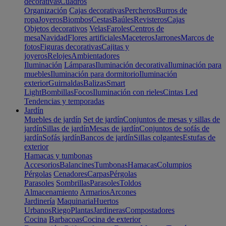
decorativas
Cuadros
Organización
Cajas decorativas
Percheros
Burros de
ropa
Joyeros
Biombos
Cestas
Baúles
Revisteros
Cajas
Objetos decorativos
Velas
Faroles
Centros de
mesa
Navidad
Flores artificiales
Maceteros
Jarrones
Marcos de
fotos
Figuras decorativas
Cajitas y
joyeros
Relojes
Ambientadores
Iluminación
Lámparas
Iluminación decorativa
Iluminación para
muebles
Iluminación para dormitorio
Iluminación
exterior
Guirnaldas
Balizas
Smart
Light
Bombillas
Focos
Iluminación con rieles
Cintas Led
Tendencias y temporadas
Jardín
Muebles de jardín
Set de jardín
Conjuntos de mesas y sillas de
jardín
Sillas de jardín
Mesas de jardín
Conjuntos de sofás de
jardín
Sofás jardín
Bancos de jardín
Sillas colgantes
Estufas de
exterior
Hamacas y tumbonas
Accesorios
Balancines
Tumbonas
Hamacas
Columpios
Pérgolas
Cenadores
Carpas
Pérgolas
Parasoles
Sombrillas
Parasoles
Toldos
Almacenamiento
Armarios
Arcones
Jardinería
Maquinaria
Huertos
Urbanos
Riego
Plantas
Jardineras
Compostadores
Cocina
Barbacoas
Cocina de exterior