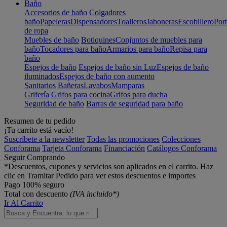
Baño
Accesorios de baño
Colgadores
baño
Papeleras
Dispensadores
Toalleros
Jaboneras
Escobillero
Port
de ropa
Muebles de baño
Botiquines
Conjuntos de muebles para
baño
Tocadores para baño
Armarios para baño
Repisa para
baño
Espejos de baño
Espejos de baño sin Luz
Espejos de baño
iluminados
Espejos de baño con aumento
Sanitarios
Bañeras
Lavabos
Mamparas
Grifería
Grifos para cocina
Grifos para ducha
Seguridad de baño
Barras de seguridad para baño
Resumen de tu pedido
¡Tu carrito está vacío!
Suscríbete a la newsletter
Todas las promociones
Colecciones
Conforama
Tarjeta Conforama
Financiación
Catálogos Conforama
Seguir Comprando
*Descuentos, cupones y servicios son aplicados en el carrito. Haz
clic en Tramitar Pedido para ver estos descuentos e importes
Pago 100% seguro
Total con descuento
(IVA incluido*)
Ir Al Carrito