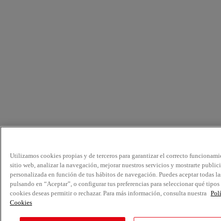
Utilizamos cookies propias y de terceros para garantizar el correcto funcionami
sitio web, analizar la navegación, mejorar nuestros servicios y mostrarte public
personalizada en función de tus hábitos de navegación. Puedes aceptar todas la
pulsando en “Aceptar”, o configurar tus preferencias para seleccionar qué tipos
cookies deseas permitir o rechazar. Para más información, consulta nuestra
Pol
Cookies