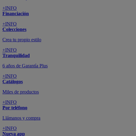
+INFO
Financiación
+INFO
Colecciones
Crea tu propio estilo
+INFO
Tranquilidad
6 años de Garantía Plus
+INFO
Catálogos
Miles de productos
+INFO
Por teléfono
Llámanos y compra
+INFO
Nueva app