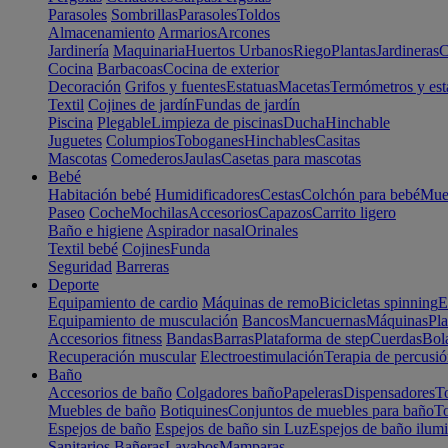
Parasoles
Sombrillas
Parasoles
Toldos
Almacenamiento
Armarios
Arcones
Jardinería
Maquinaria
Huertos Urbanos
Riego
Plantas
Jardineras
C
Cocina
Barbacoas
Cocina de exterior
Decoración
Grifos y fuentes
Estatuas
Macetas
Termómetros y est
Textil
Cojines de jardín
Fundas de jardín
Piscina
Plegable
Limpieza de piscinas
Ducha
Hinchable
Juguetes
Columpios
Toboganes
Hinchables
Casitas
Mascotas
Comederos
Jaulas
Casetas para mascotas
Bebé
Habitación bebé
Humidificadores
Cestas
Colchón para bebé
Mueb
Paseo
Coche
Mochilas
Accesorios
Capazos
Carrito ligero
Baño e higiene
Aspirador nasal
Orinales
Textil bebé
Cojines
Funda
Seguridad
Barreras
Deporte
Equipamiento de cardio
Máquinas de remo
Bicicletas spinning
E
Equipamiento de musculación
Bancos
Mancuernas
Máquinas
Pla
Accesorios fitness
Bandas
Barras
Plataforma de step
Cuerdas
Bola
Recuperación muscular
Electroestimulación
Terapia de percusi
Baño
Accesorios de baño
Colgadores baño
Papeleras
Dispensadores
To
Muebles de baño
Botiquines
Conjuntos de muebles para baño
To
Espejos de baño
Espejos de baño sin Luz
Espejos de baño ilum
Sanitarios
Bañeras
Lavabos
Mamparas