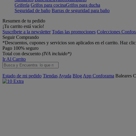
Grifería
Grifos para cocina
Grifos para ducha
Seguridad de baño
Barras de seguridad para baño
Resumen de tu pedido
¡Tu carrito está vacío!
Suscríbete a la newsletter
Todas las promociones
Colecciones Confo
Seguir Comprando
*Descuentos, cupones y servicios son aplicados en el carrito. Haz cli
Pago 100% seguro
Total con descuento
(IVA incluido*)
Ir Al Carrito
Estado de mi pedido
Tiendas
Ayuda
Blog
App Conforama
Baleares
C