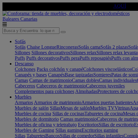
🔵Cambia tu electro con
-10% EXTRA
de descuento ☑️
AQUÍ
Baleares
Canarias
Sofás
Sofás
Chaise Longue
Rinconeras
Sofás cama
Sofás 2 plazas
Sofá
Sillones
Sillones decorativos
Sillones relax
Sillones relax levant
Puffs
Puffs decorativos
Puffs pera
Puffs reposapiés
Puffs con al
Descanso
Colchones
Packs colchón y canapé
Colchones viscoelásticos
Col
Canapés y bases
Canapés
Base tapizadas
Somieres
Patas de somi
Camas
Camas de matrimonio
Camas dobles
Camas individuales
Cabeceros
Cabeceros de matrimonio
Cabeceros juveniles
Complementos para colchones
Almohadas
Protectores de colch
Muebles
Armarios
Armarios de matrimonio
Armarios puertas batientes
Ar
Muebles de salón
Sillas
Mesas de salón
Muebles TV
Vitrinas
Apa
Muebles de cocina
Sillas de cocinas
Taburetes de cocina
Mesas d
Muebles de dormitorio
Camas matrimonio
Cabeceros de matrim
Muebles de oficina y teletrabajo
Escritorios
Sillas de escritorio
Es
Muebles de Gaming
Sillas gaming
Escritorios gaming
Sillas
Taburetes
Bancos
Sillas de comedor
Sillas infantiles
Complem