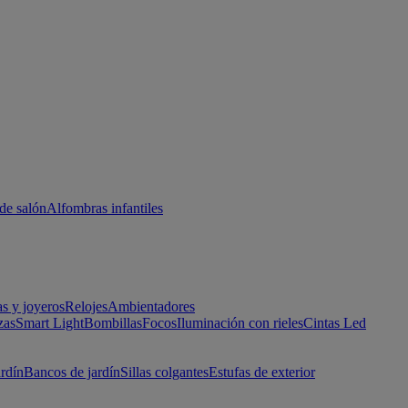
de salón
Alfombras infantiles
as y joyeros
Relojes
Ambientadores
zas
Smart Light
Bombillas
Focos
Iluminación con rieles
Cintas Led
ardín
Bancos de jardín
Sillas colgantes
Estufas de exterior