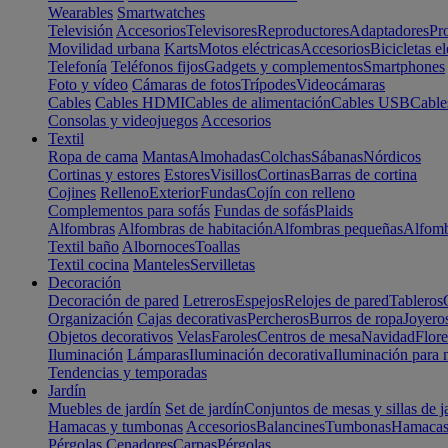
Wearables
Smartwatches
Televisión
Accesorios
Televisores
Reproductores
Adaptadores
Pr
Movilidad urbana
Karts
Motos eléctricas
Accesorios
Bicicletas el
Telefonía
Teléfonos fijos
Gadgets y complementos
Smartphones
Foto y vídeo
Cámaras de fotos
Trípodes
Videocámaras
Cables
Cables HDMI
Cables de alimentación
Cables USB
Cable
Consolas y videojuegos
Accesorios
Textil
Ropa de cama
Mantas
Almohadas
Colchas
Sábanas
Nórdicos
Cortinas y estores
Estores
Visillos
Cortinas
Barras de cortina
Cojines
Relleno
Exterior
Fundas
Cojín con relleno
Complementos para sofás
Fundas de sofás
Plaids
Alfombras
Alfombras de habitación
Alfombras pequeñas
Alfomb
Textil baño
Albornoces
Toallas
Textil cocina
Manteles
Servilletas
Decoración
Decoración de pared
Letreros
Espejos
Relojes de pared
Tableros
Organización
Cajas decorativas
Percheros
Burros de ropa
Joyero
Objetos decorativos
Velas
Faroles
Centros de mesa
Navidad
Flore
Iluminación
Lámparas
Iluminación decorativa
Iluminación para 
Tendencias y temporadas
Jardín
Muebles de jardín
Set de jardín
Conjuntos de mesas y sillas de j
Hamacas y tumbonas
Accesorios
Balancines
Tumbonas
Hamaca
Pérgolas
Cenadores
Carpas
Pérgolas