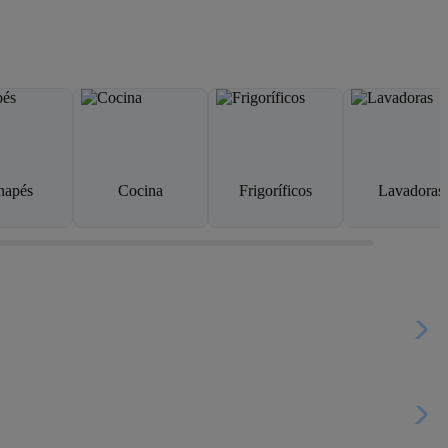
napés
Cocina
Frigoríficos
Lavadoras