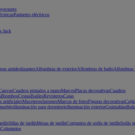
oyectores
éctricas
Patinetes eléctricos
s Jack
ras antideslizantes
Alfombras de exterior
Alfombras de baño
Alfombras 
Canvas
Cuadros pintados a mano
Marcos
Placas decorativas
Cuadros
s
Biombos
Cestas
Baúles
Revisteros
Cajas
s artificiales
Maceteros
Jarrones
Marcos de fotos
Figuras decorativas
Cajit
muebles
Iluminación para dormitorio
Iluminación exterior
Guirnaldas
Bali
ardín
Sillas de jardín
Mesas de jardín
Conjuntos de sofás de jardín
Sofás j
s
Columpios