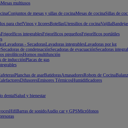
s
Mesas multiusos
cina
Conjuntos de mesas y sillas de cocina
Mesas de cocina
Sillas de coc
los para chef
Vinos y licores
Botellas
Utensilios de cocina
Vajilla
Bandeja
s
Frigoríficos integrables
Frigoríficos pequeños
Frigoríficos portátiles
es
ior
Lavadoras - Secadoras
Lavadoras integrables
Lavadoras por kg
r
Secadoras de condensación
Secadoras de evacuación
Secadoras integra
s pirolíticos
Hornos multifunción
s de inducción
Placas de gas
ntegrables
afeteras
Planchas de asar
Batidoras
Amasadores
Robots de Cocina
Balanz
alefactores
Difusores
Emisores Térmicos
Humidificadores
o dental
Salud y bienestar
voces
Hifi
Barras de sonido
Audio car y GPS
Micrófonos
presoras