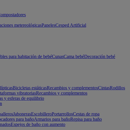
ompostadores
aciones metereológicas
Paneles
Cesped Artificial
les para habitación de bebé
Cunas
Cama bebé
Decoración bebé
lípticas
Bicicletas estáticas
Recambios y complementos
Cintas
Rodillos
taformas vibratorias
Recambios y complementos
s y esferas de equilibrio
ón
alleros
Jaboneras
Escobillero
Portarrollos
Cestas de ropa
cadores para baño
Armarios para baño
Repisa para baño
inados
Espejos de baño con aumento