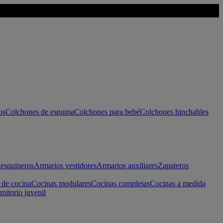
os
Colchones de espuma
Colchones para bebé
Colchones hinchables
esquineros
Armarios vestidores
Armarios auxiliares
Zapateros
 de cocina
Cocinas modulares
Cocinas completas
Cocinas a medida
mitorio juvenil