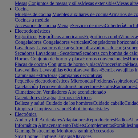
Mesas
Conjuntos de mesas y sillas
Mesas extensibles
Mesas alta
Cocina
Muebles de cocina
Muebles auxiliares de cocina
Armarios de co
Cocinas a medida
Accesorios de cocina
Menaje
Servicio de mesa
Cubertería
Cuchil
Electrodomésticos
Frigoríficos
Frigoríficos americanos
Frigoríficos combi
Vinoteca
Congeladores
Congeladores verticales
Congeladores horizontal
Lavadoras
Lavadoras de carga frontal
Lavadoras de carga super
Secadoras
Lavadoras - Secadoras
Secadoras con bomba de calo
Hornos
Conjunto de horno y placa
Hornos convencionales
Horno
Placas de cocina
Conjunto de horno y placa
Vitrocerámica
Placa
Lavavajillas
Lavavajillas 60cm
Lavavajillas 45cm
Lavavajillas i
Campanas extractoras
Campanas decorativas
Pequeños electrodomésticos
Microondas
Freidoras
Aspiradores
C
Calefacción
Termoventiladores
Convectores
Estufas
Radiadores
C
Climatización
Ventiladores
Aire acondicionado
Calentadores de agua
Termos eléctricos
Belleza y salud
Cuidado de los hombres
Cuidado cabello
Cuidad
Limpieza
Limpieza a vapor
Robot limpiacristales
Electrónica
Audio y hifi
Auriculares
Adaptadores
Reproductores
Radios
Alta
Informática
Almacenamiento
Tablets
Complementos
Portátiles
Im
Gaming & streaming
Monitores gaming
Accesorios
Smart home
Timbres
Cámaras
Altavoces