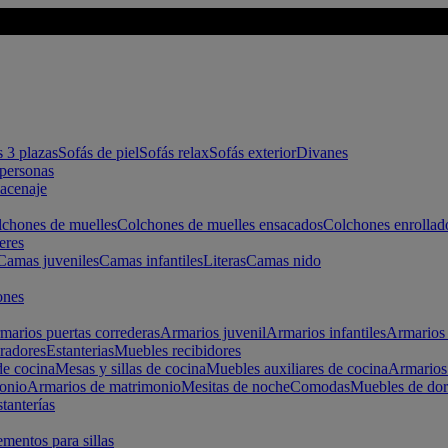
s 3 plazas
Sofás de piel
Sofás relax
Sofás exterior
Divanes
apersonas
macenaje
chones de muelles
Colchones de muelles ensacados
Colchones enrollad
eres
Camas juveniles
Camas infantiles
Literas
Camas nido
ones
marios puertas correderas
Armarios juvenil
Armarios infantiles
Armarios 
radores
Estanterias
Muebles recibidores
e cocina
Mesas y sillas de cocina
Muebles auxiliares de cocina
Armarios
onio
Armarios de matrimonio
Mesitas de noche
Comodas
Muebles de dor
tanterías
entos para sillas