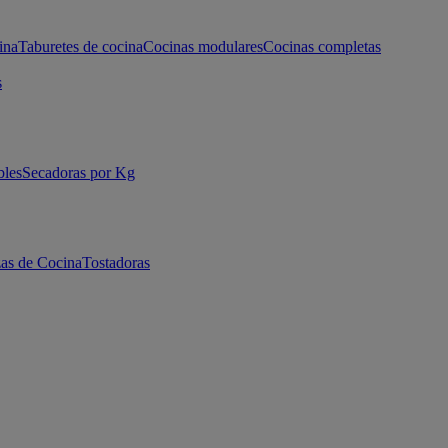
ina
Taburetes de cocina
Cocinas modulares
Cocinas completas
s
bles
Secadoras por Kg
as de Cocina
Tostadoras