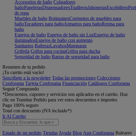
Accesorios de baño
Colgadores
baño
Papeleras
Dispensadores
Toalleros
Jaboneras
Escobillero
Port
de ropa
Muebles de baño
Botiquines
Conjuntos de muebles para
baño
Tocadores para baño
Armarios para baño
Repisa para
baño
Espejos de baño
Espejos de baño sin Luz
Espejos de baño
iluminados
Espejos de baño con aumento
Sanitarios
Bañeras
Lavabos
Mamparas
Grifería
Grifos para cocina
Grifos para ducha
Seguridad de baño
Barras de seguridad para baño
Resumen de tu pedido
¡Tu carrito está vacío!
Suscríbete a la newsletter
Todas las promociones
Colecciones
Conforama
Tarjeta Conforama
Financiación
Catálogos Conforama
Seguir Comprando
*Descuentos, cupones y servicios son aplicados en el carrito. Haz
clic en Tramitar Pedido para ver estos descuentos e importes
Pago 100% seguro
Total con descuento
(IVA incluido*)
Ir Al Carrito
Estado de mi pedido
Tiendas
Ayuda
Blog
App Conforama
Baleares