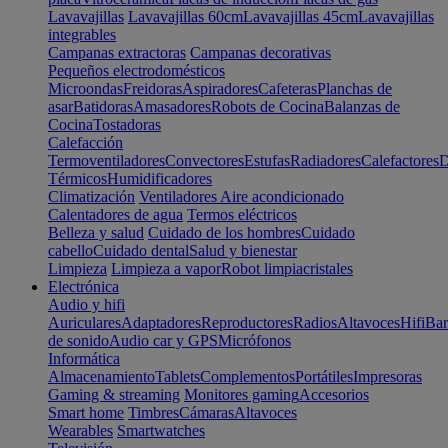
Lavavajillas
Lavavajillas 60cm
Lavavajillas 45cm
Lavavajillas
integrables
Campanas extractoras
Campanas decorativas
Pequeños electrodomésticos
Microondas
Freidoras
Aspiradores
Cafeteras
Planchas de
asar
Batidoras
Amasadores
Robots de Cocina
Balanzas de
Cocina
Tostadoras
Calefacción
Termoventiladores
Convectores
Estufas
Radiadores
Calefactores
D
Térmicos
Humidificadores
Climatización
Ventiladores
Aire acondicionado
Calentadores de agua
Termos eléctricos
Belleza y salud
Cuidado de los hombres
Cuidado
cabello
Cuidado dental
Salud y bienestar
Limpieza
Limpieza a vapor
Robot limpiacristales
Electrónica
Audio y hifi
Auriculares
Adaptadores
Reproductores
Radios
Altavoces
Hifi
Bar
de sonido
Audio car y GPS
Micrófonos
Informática
Almacenamiento
Tablets
Complementos
Portátiles
Impresoras
Gaming & streaming
Monitores gaming
Accesorios
Smart home
Timbres
Cámaras
Altavoces
Wearables
Smartwatches