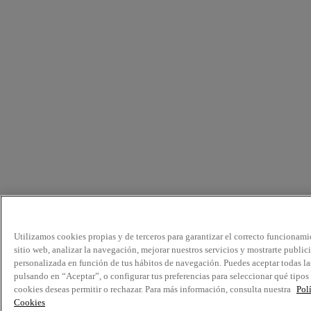
Utilizamos cookies propias y de terceros para garantizar el correcto funcionami
sitio web, analizar la navegación, mejorar nuestros servicios y mostrarte public
personalizada en función de tus hábitos de navegación. Puedes aceptar todas la
pulsando en “Aceptar”, o configurar tus preferencias para seleccionar qué tipos
cookies deseas permitir o rechazar. Para más información, consulta nuestra
Pol
Cookies