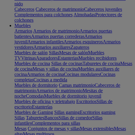
nido
Cabeceros
Cabeceros de matrimonio
Cabeceros juveniles
Complementos para colchones
Almohadas
Protectores de
colchones
Muebles
Armarios
Armarios de matrimonio
Armarios puertas
batientes
Armarios puertas correderas
Armarios
juvenil
Armarios infantiles
Armarios esquineros
Armarios
vestidores
Armarios auxiliares
Zapateros
Muebles de salón
Sillas
Mesas de salón
Muebles
TV
Vitrinas
Aparadores
Estanterias
Muebles recibidores
Muebles de cocina
Sillas de cocinas
Taburetes de cocina
Mesas
de cocina
Mesas y sillas de cocina
Muebles auxiliares de
cocina
Armarios de cocina
Cocinas modulares
Cocinas
completas
Cocinas a medida
Muebles de dormitorio
Camas matrimonio
Cabeceros de
matrimonio
Armarios de matrimonio
Mesitas de
noche
Comodas
Muebles de dormitorio juvenil
Muebles de oficina y teletrabajo
Escritorios
Sillas de
escritorio
Estanterías
Muebles de Gaming
Sillas gaming
Escritorios gaming
Sillas
Taburetes
Bancos
Sillas de comedor
Sillas
infantiles
Complementos para sillas
Mesas
Conjuntos de mesas y sillas
Mesas extensibles
Mesas
altas
Mesas multiusos