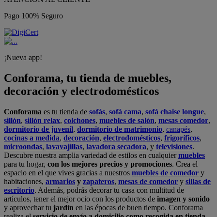
Pago 100% Seguro
¡Nueva app!
Conforama, tu tienda de muebles,
decoración y electrodomésticos
Conforama
es tu tienda de
sofás
,
sofá cama
,
sofá chaise longue
,
sillón
,
sillón relax
,
colchones
,
muebles de salón
,
mesas comedor
,
dormitorio de juvenil
,
dormitorio de matrimonio
,
canapés
,
cocinas a medida
,
decoración
,
electrodomésticos
,
frigoríficos
,
microondas
,
lavavajillas
,
lavadora secadora
, y
televisiones
.
Descubre nuestra amplia variedad de estilos en cualquier
muebles
para tu hogar,
con los mejores precios y promociones
. Crea el
espacio en el que vives gracias a nuestros
muebles de comedor
y
habitaciones,
armarios
y
zapateros
,
mesas de comedor
y
sillas de
escritorio
. Además, podrás decorar tu casa con multitud de
artículos, tener el mejor ocio con los productos de
imagen y sonido
y aprovechar tu
jardín
en las épocas de buen tiempo. Conforama
realiza el
servicio de envío a domicilio como recogida en tienda.