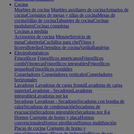
Cocina
Muebles de cocina
Muebles auxiliares de cocina
Armarios de
cocina
Conjuntos de mesas y sillas de cocina
Mesas de
cocina
Sillas de cocina
Taburetes de cocina
Cocinas
modulares
Cocinas completas
Cocinas a medida
Accesorios de cocina
Menaje
Servicio de
mesa
Cubertería
Cuchillos para chef
Vinos y
licores
Botellas
Utensilios de cocina
Vajilla
Bandejas
Electrodomésticos
Frigoríficos
Frigoríficos americanos
Frigoríficos
combi
Vinotecas
Frigoríficos integrables
Frigoríficos
pequeños
Frigoríficos portátiles
Congeladores
Congeladores verticales
Congeladores
horizontales
Lavadoras
Lavadoras de carga frontal
Lavadoras de carga
superior
Lavadoras - Secadoras
Lavadoras
integrables
Lavadoras por kg
Secadoras
Lavadoras - Secadoras
Secadoras con bomba de
calor
Secadoras de condensación
Secadoras de
evacuación
Secadoras integrables
Secadoras por Kg
Hornos
Conjunto de horno y placa
Hornos
convencionales
Hornos pirolíticos
Hornos multifunción
Placas de cocina
Conjunto de horno y
placa
Vitrocerámica
Placas de inducción
Placas de gas