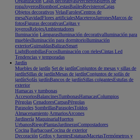
Organización
Cajas decorativas
Percheros
Burros de
ropa
Joyeros
Biombos
Cestas
Baúles
Revisteros
Cajas
Objetos decorativos
Velas
Faroles
Centros de
mesa
Navidad
Flores artificiales
Maceteros
Jarrones
Marcos de
fotos
Figuras decorativas
Cajitas y
joyeros
Relojes
Ambientadores
Iluminación
Lámparas
Iluminación decorativa
Iluminación para
muebles
Iluminación para dormitorio
Iluminación
exterior
Guirnaldas
Balizas
Smart
Light
Bombillas
Focos
Iluminación con rieles
Cintas Led
Tendencias y temporadas
Jardín
Muebles de jardín
Set de jardín
Conjuntos de mesas y sillas de
jardín
Sillas de jardín
Mesas de jardín
Conjuntos de sofás de
jardín
Sofás jardín
Bancos de jardín
Sillas colgantes
Estufas de
exterior
Hamacas y tumbonas
Accesorios
Balancines
Tumbonas
Hamacas
Columpios
Pérgolas
Cenadores
Carpas
Pérgolas
Parasoles
Sombrillas
Parasoles
Toldos
Almacenamiento
Armarios
Arcones
Jardinería
Maquinaria
Huertos
Urbanos
Riego
Plantas
Jardineras
Compostadores
Cocina
Barbacoas
Cocina de exterior
Decoración
Grifos y fuentes
Estatuas
Macetas
Termómetros y