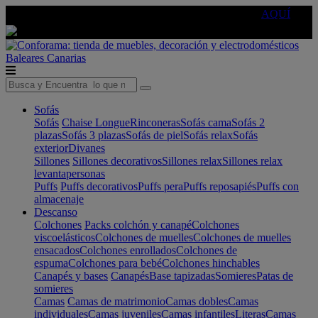
🔵Cambia tu electro con
-10% EXTRA
de descuento ☑️
AQUÍ
Baleares
Canarias
Sofás
Sofás
Chaise Longue
Rinconeras
Sofás cama
Sofás 2
plazas
Sofás 3 plazas
Sofás de piel
Sofás relax
Sofás
exterior
Divanes
Sillones
Sillones decorativos
Sillones relax
Sillones relax
levantapersonas
Puffs
Puffs decorativos
Puffs pera
Puffs reposapiés
Puffs con
almacenaje
Descanso
Colchones
Packs colchón y canapé
Colchones
viscoelásticos
Colchones de muelles
Colchones de muelles
ensacados
Colchones enrollados
Colchones de
espuma
Colchones para bebé
Colchones hinchables
Canapés y bases
Canapés
Base tapizadas
Somieres
Patas de
somieres
Camas
Camas de matrimonio
Camas dobles
Camas
individuales
Camas juveniles
Camas infantiles
Literas
Camas