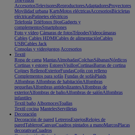
Televisión
Accesorios
Televisores
Reproductores
Adaptadores
Proyectores
Movilidad urbana
Karts
Motos eléctricas
Accesorios
Bicicletas
eléctricas
Patinetes eléctricos
Telefonía
Teléfonos fijos
Gadgets y
complementos
Smartphones
Foto y vídeo
Cámaras de fotos
Trípodes
Videocámaras
Cables
Cables HDMI
Cables de alimentación
Cables
USB
Cables Jack
Consolas y videojuegos
Accesorios
Textil
Ropa de cama
Mantas
Almohadas
Colchas
Sábanas
Nórdicos
Cortinas y estores
Estores
Visillos
Cortinas
Barras de cortina
Cojines
Relleno
Exterior
Fundas
Cojín con relleno
Complementos para sofás
Fundas de sofás
Plaids
Alfombras
Alfombras de habitación
Alfombras
pequeñas
Alfombras antideslizantes
Alfombras de
exterior
Alfombras de baño
Alfombras de salón
Alfombras
infantiles
Textil baño
Albornoces
Toallas
Textil cocina
Manteles
Servilletas
Decoración
Decoración de pared
Letreros
Espejos
Relojes de
pared
Tableros
Canvas
Cuadros pintados a mano
Marcos
Placas
decorativas
Cuadros