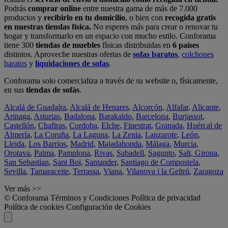
Podrás
comprar online
entre nuestra gama de más de 7.000
productos y
recibirlo en tu domicilio
, o bien con
recogida gratis
en nuestras tiendas física.
No esperes más para crear o renovar tu
hogar y transformarlo en un espacio con mucho estilo. Conforama
tiene 300
tiendas de muebles
físicas distribuidas en
6 países
distintos. Aproveche nuestras ofertas de
sofas baratos
,
colchones
baratos
y
liquidaciones de sofas
.
Conforama solo comercializa a través de su website o, físicamente,
en sus
tiendas de sofás
.
Alcalá de Guadaíra
,
Alcalá de Henares
,
Alcorcón
,
Alfafar
,
Alicante
,
Arinaga
,
Asturias
,
Badalona
,
Barakaldo
,
Barcelona
,
Burjassot
,
Castellón
,
Chafiras
,
Cordoba
,
Elche
,
Finestrat
,
Granada
,
Huércal de
Almería
,
La Coruña
,
La Laguna
,
La Zenia
,
Lanzarote
,
León
,
Lleida
,
Los Barrios
,
Madrid
,
Majadahonda
,
Málaga
,
Murcia
,
Orotava
,
Palma
,
Pamplona
,
Rivas
,
Sabadell
,
Sagunto
,
Salt, Girona
,
San Sebastian
,
Sant Boi
,
Santander
,
Santiago de Compostela
,
Sevilla
,
Tamaraceite
,
Terrassa
,
Viana
,
Vilanova i la Geltrú
,
Zaragoza
Ver más >>
© Conforama
Términos y Condiciones
Política de privacidad
Política de cookies
Configuración de Cookies