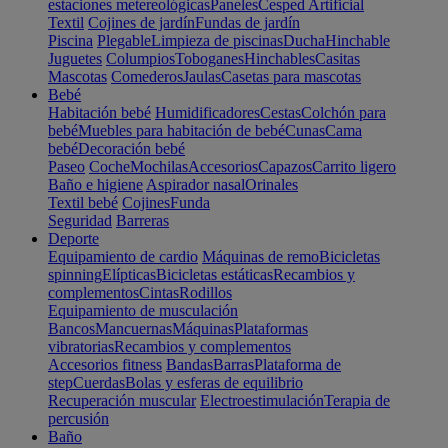
estaciones metereológicas
Paneles
Cesped Artificial
Textil
Cojines de jardín
Fundas de jardín
Piscina
Plegable
Limpieza de piscinas
Ducha
Hinchable
Juguetes
Columpios
Toboganes
Hinchables
Casitas
Mascotas
Comederos
Jaulas
Casetas para mascotas
Bebé
Habitación bebé
Humidificadores
Cestas
Colchón para
bebé
Muebles para habitación de bebé
Cunas
Cama
bebé
Decoración bebé
Paseo
Coche
Mochilas
Accesorios
Capazos
Carrito ligero
Baño e higiene
Aspirador nasal
Orinales
Textil bebé
Cojines
Funda
Seguridad
Barreras
Deporte
Equipamiento de cardio
Máquinas de remo
Bicicletas
spinning
Elípticas
Bicicletas estáticas
Recambios y
complementos
Cintas
Rodillos
Equipamiento de musculación
Bancos
Mancuernas
Máquinas
Plataformas
vibratorias
Recambios y complementos
Accesorios fitness
Bandas
Barras
Plataforma de
step
Cuerdas
Bolas y esferas de equilibrio
Recuperación muscular
Electroestimulación
Terapia de
percusión
Baño