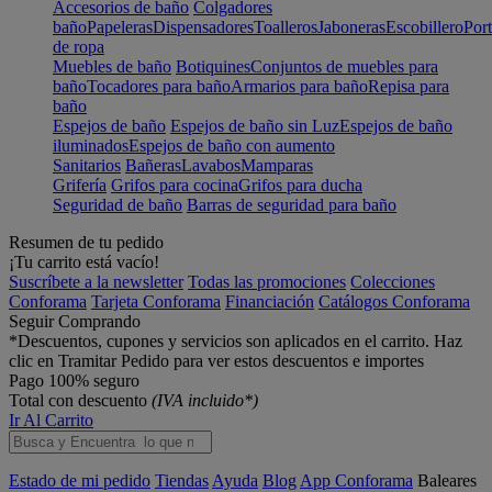
Accesorios de baño
Colgadores
baño
Papeleras
Dispensadores
Toalleros
Jaboneras
Escobillero
Port
de ropa
Muebles de baño
Botiquines
Conjuntos de muebles para
baño
Tocadores para baño
Armarios para baño
Repisa para
baño
Espejos de baño
Espejos de baño sin Luz
Espejos de baño
iluminados
Espejos de baño con aumento
Sanitarios
Bañeras
Lavabos
Mamparas
Grifería
Grifos para cocina
Grifos para ducha
Seguridad de baño
Barras de seguridad para baño
Resumen de tu pedido
¡Tu carrito está vacío!
Suscríbete a la newsletter
Todas las promociones
Colecciones
Conforama
Tarjeta Conforama
Financiación
Catálogos Conforama
Seguir Comprando
*Descuentos, cupones y servicios son aplicados en el carrito. Haz
clic en Tramitar Pedido para ver estos descuentos e importes
Pago 100% seguro
Total con descuento
(IVA incluido*)
Ir Al Carrito
Estado de mi pedido
Tiendas
Ayuda
Blog
App Conforama
Baleares