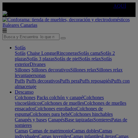
🔵Cambia tu electro con
-10% EXTRA
de descuento ☑️
AQUÍ
Baleares
Canarias
Sofás
Sofás
Chaise Longue
Rinconeras
Sofás cama
Sofás 2
plazas
Sofás 3 plazas
Sofás de piel
Sofás relax
Sofás
exterior
Divanes
Sillones
Sillones decorativos
Sillones relax
Sillones relax
levantapersonas
Puffs
Puffs decorativos
Puffs pera
Puffs reposapiés
Puffs con
almacenaje
Descanso
Colchones
Packs colchón y canapé
Colchones
viscoelásticos
Colchones de muelles
Colchones de muelles
ensacados
Colchones enrollados
Colchones de
espuma
Colchones para bebé
Colchones hinchables
Canapés y bases
Canapés
Base tapizadas
Somieres
Patas de
somieres
Camas
Camas de matrimonio
Camas dobles
Camas
individuales
Camas juveniles
Camas infantiles
Literas
Camas