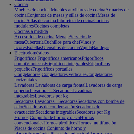
Cocina
Muebles de cocina
Muebles auxiliares de cocina
Armarios de
cocina
Conjuntos de mesas y sillas de cocina
Mesas de
cocina
Sillas de cocina
Taburetes de cocina
Cocinas
modulares
Cocinas completas
Cocinas a medida
Accesorios de cocina
Menaje
Servicio de
mesa
Cubertería
Cuchillos para chef
Vinos y
licores
Botellas
Utensilios de cocina
Vajilla
Bandejas
Electrodomésticos
Frigoríficos
Frigoríficos americanos
Frigoríficos
combi
Vinotecas
Frigoríficos integrables
Frigoríficos
pequeños
Frigoríficos portátiles
Congeladores
Congeladores verticales
Congeladores
horizontales
Lavadoras
Lavadoras de carga frontal
Lavadoras de carga
superior
Lavadoras - Secadoras
Lavadoras
integrables
Lavadoras por kg
Secadoras
Lavadoras - Secadoras
Secadoras con bomba de
calor
Secadoras de condensación
Secadoras de
evacuación
Secadoras integrables
Secadoras por Kg
Hornos
Conjunto de horno y placa
Hornos
convencionales
Hornos pirolíticos
Hornos multifunción
Placas de cocina
Conjunto de horno y
placa
Vitrocerámica
Placas de inducción
Placas de gas