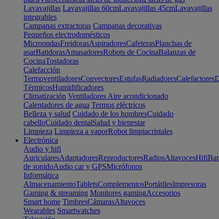
Lavavajillas
Lavavajillas 60cm
Lavavajillas 45cm
Lavavajillas
integrables
Campanas extractoras
Campanas decorativas
Pequeños electrodomésticos
Microondas
Freidoras
Aspiradores
Cafeteras
Planchas de
asar
Batidoras
Amasadores
Robots de Cocina
Balanzas de
Cocina
Tostadoras
Calefacción
Termoventiladores
Convectores
Estufas
Radiadores
Calefactores
D
Térmicos
Humidificadores
Climatización
Ventiladores
Aire acondicionado
Calentadores de agua
Termos eléctricos
Belleza y salud
Cuidado de los hombres
Cuidado
cabello
Cuidado dental
Salud y bienestar
Limpieza
Limpieza a vapor
Robot limpiacristales
Electrónica
Audio y hifi
Auriculares
Adaptadores
Reproductores
Radios
Altavoces
Hifi
Bar
de sonido
Audio car y GPS
Micrófonos
Informática
Almacenamiento
Tablets
Complementos
Portátiles
Impresoras
Gaming & streaming
Monitores gaming
Accesorios
Smart home
Timbres
Cámaras
Altavoces
Wearables
Smartwatches