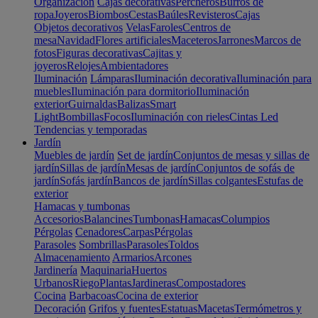
Organización
Cajas decorativas
Percheros
Burros de
ropa
Joyeros
Biombos
Cestas
Baúles
Revisteros
Cajas
Objetos decorativos
Velas
Faroles
Centros de
mesa
Navidad
Flores artificiales
Maceteros
Jarrones
Marcos de
fotos
Figuras decorativas
Cajitas y
joyeros
Relojes
Ambientadores
Iluminación
Lámparas
Iluminación decorativa
Iluminación para
muebles
Iluminación para dormitorio
Iluminación
exterior
Guirnaldas
Balizas
Smart
Light
Bombillas
Focos
Iluminación con rieles
Cintas Led
Tendencias y temporadas
Jardín
Muebles de jardín
Set de jardín
Conjuntos de mesas y sillas de
jardín
Sillas de jardín
Mesas de jardín
Conjuntos de sofás de
jardín
Sofás jardín
Bancos de jardín
Sillas colgantes
Estufas de
exterior
Hamacas y tumbonas
Accesorios
Balancines
Tumbonas
Hamacas
Columpios
Pérgolas
Cenadores
Carpas
Pérgolas
Parasoles
Sombrillas
Parasoles
Toldos
Almacenamiento
Armarios
Arcones
Jardinería
Maquinaria
Huertos
Urbanos
Riego
Plantas
Jardineras
Compostadores
Cocina
Barbacoas
Cocina de exterior
Decoración
Grifos y fuentes
Estatuas
Macetas
Termómetros y