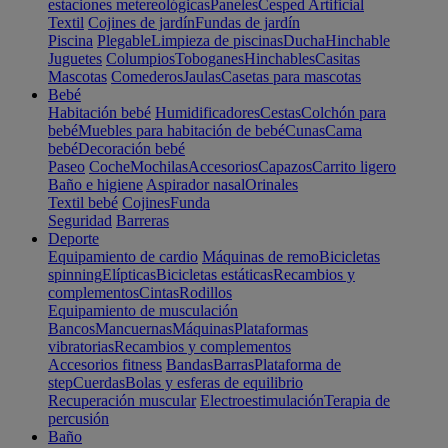
estaciones metereológicas
Paneles
Cesped Artificial
Textil
Cojines de jardín
Fundas de jardín
Piscina
Plegable
Limpieza de piscinas
Ducha
Hinchable
Juguetes
Columpios
Toboganes
Hinchables
Casitas
Mascotas
Comederos
Jaulas
Casetas para mascotas
Bebé
Habitación bebé
Humidificadores
Cestas
Colchón para
bebé
Muebles para habitación de bebé
Cunas
Cama
bebé
Decoración bebé
Paseo
Coche
Mochilas
Accesorios
Capazos
Carrito ligero
Baño e higiene
Aspirador nasal
Orinales
Textil bebé
Cojines
Funda
Seguridad
Barreras
Deporte
Equipamiento de cardio
Máquinas de remo
Bicicletas
spinning
Elípticas
Bicicletas estáticas
Recambios y
complementos
Cintas
Rodillos
Equipamiento de musculación
Bancos
Mancuernas
Máquinas
Plataformas
vibratorias
Recambios y complementos
Accesorios fitness
Bandas
Barras
Plataforma de
step
Cuerdas
Bolas y esferas de equilibrio
Recuperación muscular
Electroestimulación
Terapia de
percusión
Baño