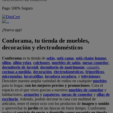
Pago 100% Seguro
¡Nueva app!
Conforama, tu tienda de muebles,
decoración y electrodomésticos
Conforama
es tu tienda de
sofás
,
sofá cama
,
sofá chaise longue
,
sillón
,
sillón relax
,
colchones
,
muebles de salón
,
mesas comedor
,
dormitorio de juvenil
,
dormitorio de matrimonio
,
canapés
,
cocinas a medida
,
decoración
,
electrodomésticos
,
frigoríficos
,
microondas
,
lavavajillas
,
lavadora secadora
, y
televisiones
.
Descubre nuestra amplia variedad de estilos en cualquier
muebles
para tu hogar,
con los mejores precios y promociones
. Crea el
espacio en el que vives gracias a nuestros
muebles de comedor
y
habitaciones,
armarios
y
zapateros
,
mesas de comedor
y
sillas de
escritorio
. Además, podrás decorar tu casa con multitud de
artículos, tener el mejor ocio con los productos de
imagen y sonido
y aprovechar tu
jardín
en las épocas de buen tiempo. Conforama
realiza el
servicio de envío a domicilio como recogida en tienda.