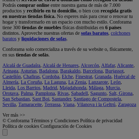
Podrás
comprar online
entre nuestra gama de más de 7.000
productos y
recibirlo en tu domicilio
, o bien con
recogida gratis
en nuestras tiendas física.
No esperes más para crear o renovar tu
hogar y transformarlo en un espacio con mucho estilo. Conforama
tiene 300
tiendas de muebles
físicas distribuidas en
6 países
distintos. Aproveche nuestras ofertas de
sofas baratos
,
colchones
baratos
y
liquidaciones de sofas
.
Conforama solo comercializa a través de su website o, físicamente,
en sus
tiendas de sofás
.
Alcalá de Guadaíra
,
Alcalá de Henares
,
Alcorcón
,
Alfafar
,
Alicante
,
Arinaga
,
Asturias
,
Badalona
,
Barakaldo
,
Barcelona
,
Burjassot
,
Castellón
,
Chafiras
,
Cordoba
,
Elche
,
Finestrat
,
Granada
,
Huércal de
Almería
,
La Coruña
,
La Laguna
,
La Zenia
,
Lanzarote
,
León
,
Lleida
,
Los Barrios
,
Madrid
,
Majadahonda
,
Málaga
,
Murcia
,
Orotava
,
Palma
,
Pamplona
,
Rivas
,
Sabadell
,
Sagunto
,
Salt, Girona
,
San Sebastian
,
Sant Boi
,
Santander
,
Santiago de Compostela
,
Sevilla
,
Tamaraceite
,
Terrassa
,
Viana
,
Vilanova i la Geltrú
,
Zaragoza
Ver más >>
© Conforama
Términos y Condiciones
Política de privacidad
Política de cookies
Configuración de Cookies