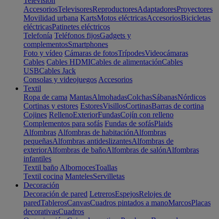
Televisión
Accesorios
Televisores
Reproductores
Adaptadores
Proyectores
Movilidad urbana
Karts
Motos eléctricas
Accesorios
Bicicletas
eléctricas
Patinetes eléctricos
Telefonía
Teléfonos fijos
Gadgets y
complementos
Smartphones
Foto y vídeo
Cámaras de fotos
Trípodes
Videocámaras
Cables
Cables HDMI
Cables de alimentación
Cables
USB
Cables Jack
Consolas y videojuegos
Accesorios
Textil
Ropa de cama
Mantas
Almohadas
Colchas
Sábanas
Nórdicos
Cortinas y estores
Estores
Visillos
Cortinas
Barras de cortina
Cojines
Relleno
Exterior
Fundas
Cojín con relleno
Complementos para sofás
Fundas de sofás
Plaids
Alfombras
Alfombras de habitación
Alfombras
pequeñas
Alfombras antideslizantes
Alfombras de
exterior
Alfombras de baño
Alfombras de salón
Alfombras
infantiles
Textil baño
Albornoces
Toallas
Textil cocina
Manteles
Servilletas
Decoración
Decoración de pared
Letreros
Espejos
Relojes de
pared
Tableros
Canvas
Cuadros pintados a mano
Marcos
Placas
decorativas
Cuadros