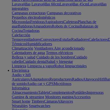
Lavavajillas
Lavavajillas 60cm
Lavavajillas 45cm
Lavavajillas
integrables
Campanas extractoras
Campanas decorativas
Pequeños electrodomésticos
Microondas
Freidoras
Aspiradores
Cafeteras
Planchas de
asar
Batidoras
Amasadores
Robots de Cocina
Balanzas de
Cocina
Tostadoras
Calefacción
Termoventiladores
Convectores
Estufas
Radiadores
Calefactores
D
Térmicos
Humidificadores
Climatización
Ventiladores
Aire acondicionado
Calentadores de agua
Termos eléctricos
Belleza y salud
Cuidado de los hombres
Cuidado
cabello
Cuidado dental
Salud y bienestar
Limpieza
Limpieza a vapor
Robot limpiacristales
Electrónica
Audio y hifi
Auriculares
Adaptadores
Reproductores
Radios
Altavoces
Hifi
Bar
de sonido
Audio car y GPS
Micrófonos
Informática
Almacenamiento
Tablets
Complementos
Portátiles
Impresoras
Gaming & streaming
Monitores gaming
Accesorios
Smart home
Timbres
Cámaras
Altavoces
Wearables
Smartwatches