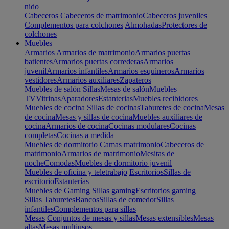
nido
Cabeceros
Cabeceros de matrimonio
Cabeceros juveniles
Complementos para colchones
Almohadas
Protectores de
colchones
Muebles
Armarios
Armarios de matrimonio
Armarios puertas
batientes
Armarios puertas correderas
Armarios
juvenil
Armarios infantiles
Armarios esquineros
Armarios
vestidores
Armarios auxiliares
Zapateros
Muebles de salón
Sillas
Mesas de salón
Muebles
TV
Vitrinas
Aparadores
Estanterias
Muebles recibidores
Muebles de cocina
Sillas de cocinas
Taburetes de cocina
Mesas
de cocina
Mesas y sillas de cocina
Muebles auxiliares de
cocina
Armarios de cocina
Cocinas modulares
Cocinas
completas
Cocinas a medida
Muebles de dormitorio
Camas matrimonio
Cabeceros de
matrimonio
Armarios de matrimonio
Mesitas de
noche
Comodas
Muebles de dormitorio juvenil
Muebles de oficina y teletrabajo
Escritorios
Sillas de
escritorio
Estanterías
Muebles de Gaming
Sillas gaming
Escritorios gaming
Sillas
Taburetes
Bancos
Sillas de comedor
Sillas
infantiles
Complementos para sillas
Mesas
Conjuntos de mesas y sillas
Mesas extensibles
Mesas
altas
Mesas multiusos