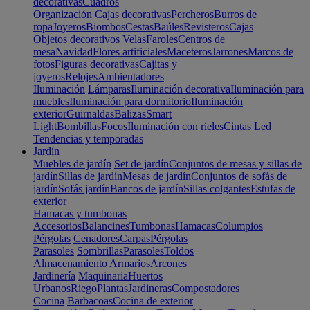
decorativas
Cuadros
Organización
Cajas decorativas
Percheros
Burros de
ropa
Joyeros
Biombos
Cestas
Baúles
Revisteros
Cajas
Objetos decorativos
Velas
Faroles
Centros de
mesa
Navidad
Flores artificiales
Maceteros
Jarrones
Marcos de
fotos
Figuras decorativas
Cajitas y
joyeros
Relojes
Ambientadores
Iluminación
Lámparas
Iluminación decorativa
Iluminación para
muebles
Iluminación para dormitorio
Iluminación
exterior
Guirnaldas
Balizas
Smart
Light
Bombillas
Focos
Iluminación con rieles
Cintas Led
Tendencias y temporadas
Jardín
Muebles de jardín
Set de jardín
Conjuntos de mesas y sillas de
jardín
Sillas de jardín
Mesas de jardín
Conjuntos de sofás de
jardín
Sofás jardín
Bancos de jardín
Sillas colgantes
Estufas de
exterior
Hamacas y tumbonas
Accesorios
Balancines
Tumbonas
Hamacas
Columpios
Pérgolas
Cenadores
Carpas
Pérgolas
Parasoles
Sombrillas
Parasoles
Toldos
Almacenamiento
Armarios
Arcones
Jardinería
Maquinaria
Huertos
Urbanos
Riego
Plantas
Jardineras
Compostadores
Cocina
Barbacoas
Cocina de exterior