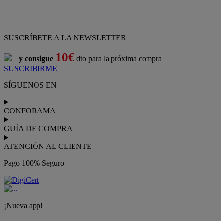
ATENCIÓN AL CLIENTE
Pago 100% Seguro
¡Nueva app!
Conforama, tu tienda de muebles,
decoración y electrodomésticos
Conforama
es tu tienda de
sofás
,
sofá cama
,
sofá chaise longue
,
sillón
,
sillón relax
,
colchones
,
muebles de salón
,
mesas comedor
,
dormitorio de juvenil
,
dormitorio de matrimonio
,
canapés
,
cocinas a medida
,
decoración
,
electrodomésticos
,
frigoríficos
,
microondas
,
lavavajillas
,
lavadora secadora
, y
televisiones
.
Descubre nuestra amplia variedad de estilos en cualquier
muebles
para tu hogar,
con los mejores precios y promociones
. Crea el
espacio en el que vives gracias a nuestros
muebles de comedor
y
habitaciones,
armarios
y
zapateros
,
mesas de comedor
y
sillas de
escritorio
. Además, podrás decorar tu casa con multitud de
artículos, tener el mejor ocio con los productos de
imagen y sonido
y aprovechar tu
jardín
en las épocas de buen tiempo. Conforama