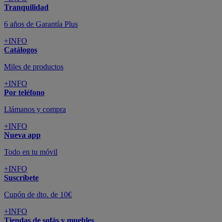
Todo en tu móvil
+INFO
Suscríbete
Cupón de dto. de 10€
+INFO
Tiendas de sofás y muebles
¡Encuentra la tuya!
+INFO
Tu cuenta
Promociones exclusivas
+INFO
El blog
Busca tu inspiración
+INFO
Grandes marcas de muebles, sofás,