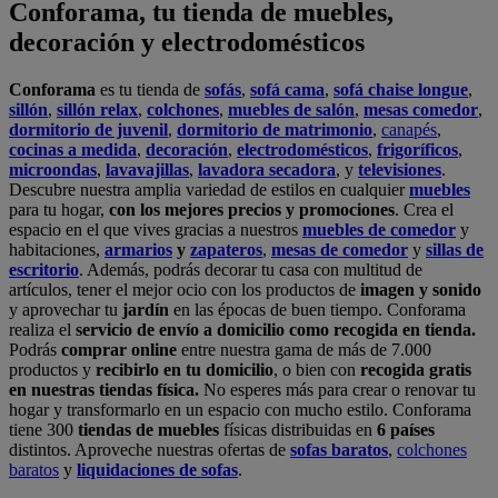
realiza el
servicio de envío a domicilio como recogida en tienda.
Podrás
comprar online
entre nuestra gama de más de 7.000
productos y
recibirlo en tu domicilio
, o bien con
recogida gratis
en nuestras tiendas física.
No esperes más para crear o renovar tu
hogar y transformarlo en un espacio con mucho estilo. Conforama
tiene 300
tiendas de muebles
físicas distribuidas en
6 países
distintos. Aproveche nuestras ofertas de
sofas baratos
,
colchones
baratos
y
liquidaciones de sofas
.
Conforama solo comercializa a través de su website o, físicamente,
en sus
tiendas de sofás
.
Alcalá de Guadaíra
,
Alcalá de Henares
,
Alcorcón
,
Alfafar
,
Alicante
,
Arinaga
,
Asturias
,
Badalona
,
Barakaldo
,
Barcelona
,
Burjassot
,
Castellón
,
Chafiras
,
Cordoba
,
Elche
,
Finestrat
,
Granada
,
Huércal de
Almería
,
La Coruña
,
La Laguna
,
La Zenia
,
Lanzarote
,
León
,
Lleida
,
Los Barrios
,
Madrid
,
Majadahonda
,
Málaga
,
Murcia
,
Orotava
,
Palma
,
Pamplona
,
Rivas
,
Sabadell
,
Sagunto
,
Salt, Girona
,
San Sebastian
,
Sant Boi
,
Santander
,
Santiago de Compostela
,
Sevilla
,
Tamaraceite
,
Terrassa
,
Viana
,
Vilanova i la Geltrú
,
Zaragoza
Ver más >>
© Conforama
Términos y Condiciones
Política de privacidad
Política de cookies
Configuración de Cookies