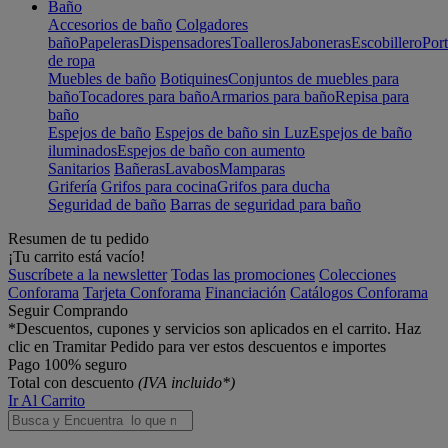
Baño
Accesorios de baño
Colgadores
baño
Papeleras
Dispensadores
Toalleros
Jaboneras
Escobillero
Port
de ropa
Muebles de baño
Botiquines
Conjuntos de muebles para
baño
Tocadores para baño
Armarios para baño
Repisa para
baño
Espejos de baño
Espejos de baño sin Luz
Espejos de baño
iluminados
Espejos de baño con aumento
Sanitarios
Bañeras
Lavabos
Mamparas
Grifería
Grifos para cocina
Grifos para ducha
Seguridad de baño
Barras de seguridad para baño
Resumen de tu pedido
¡Tu carrito está vacío!
Suscríbete a la newsletter
Todas las promociones
Colecciones
Conforama
Tarjeta Conforama
Financiación
Catálogos Conforama
Seguir Comprando
*Descuentos, cupones y servicios son aplicados en el carrito. Haz
clic en Tramitar Pedido para ver estos descuentos e importes
Pago 100% seguro
Total con descuento
(IVA incluido*)
Ir Al Carrito