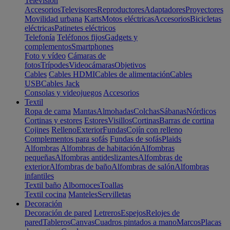
Televisión
Accesorios
Televisores
Reproductores
Adaptadores
Proyectores
Movilidad urbana
Karts
Motos eléctricas
Accesorios
Bicicletas
eléctricas
Patinetes eléctricos
Telefonía
Teléfonos fijos
Gadgets y
complementos
Smartphones
Foto y vídeo
Cámaras de
fotos
Trípodes
Videocámaras
Objetivos
Cables
Cables HDMI
Cables de alimentación
Cables
USB
Cables Jack
Consolas y videojuegos
Accesorios
Textil
Ropa de cama
Mantas
Almohadas
Colchas
Sábanas
Nórdicos
Cortinas y estores
Estores
Visillos
Cortinas
Barras de cortina
Cojines
Relleno
Exterior
Fundas
Cojín con relleno
Complementos para sofás
Fundas de sofás
Plaids
Alfombras
Alfombras de habitación
Alfombras
pequeñas
Alfombras antideslizantes
Alfombras de
exterior
Alfombras de baño
Alfombras de salón
Alfombras
infantiles
Textil baño
Albornoces
Toallas
Textil cocina
Manteles
Servilletas
Decoración
Decoración de pared
Letreros
Espejos
Relojes de
pared
Tableros
Canvas
Cuadros pintados a mano
Marcos
Placas