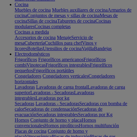
Cocina
Muebles de cocina
Muebles auxiliares de cocina
Armarios de
cocina
Conjuntos de mesas y sillas de cocina
Mesas de
cocina
Sillas de cocina
Taburetes de cocina
Cocinas
modulares
Cocinas completas
Cocinas a medida
Accesorios de cocina
Menaje
Servicio de
mesa
Cubertería
Cuchillos para chef
Vinos y
licores
Botellas
Utensilios de cocina
Vajilla
Bandejas
Electrodomésticos
Frigoríficos
Frigoríficos americanos
Frigoríficos
combi
Vinotecas
Frigoríficos integrables
Frigoríficos
pequeños
Frigoríficos portátiles
Congeladores
Congeladores verticales
Congeladores
horizontales
Lavadoras
Lavadoras de carga frontal
Lavadoras de carga
superior
Lavadoras - Secadoras
Lavadoras
integrables
Lavadoras por kg
Secadoras
Lavadoras - Secadoras
Secadoras con bomba de
calor
Secadoras de condensación
Secadoras de
evacuación
Secadoras integrables
Secadoras por Kg
Hornos
Conjunto de horno y placa
Hornos
convencionales
Hornos pirolíticos
Hornos multifunción
Placas de cocina
Conjunto de horno y
placa
Vitrocerámica
Placas de inducción
Placas de gas