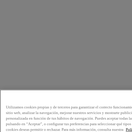
Utilizamos cookies propias y de terceros para garantizar el correcto funcionami
sitio web, analizar la navegación, mejorar nuestros servicios y mostrarte public
personalizada en función de tus hábitos de navegación. Puedes aceptar todas la
pulsando en “Aceptar”, o configurar tus preferencias para seleccionar qué tipos
cookies deseas permitir o rechazar. Para más información, consulta nuestra
Pol