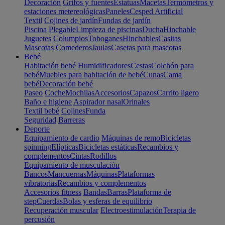
Decoración
Grifos y fuentes
Estatuas
Macetas
Termómetros y
estaciones metereológicas
Paneles
Cesped Artificial
Textil
Cojines de jardín
Fundas de jardín
Piscina
Plegable
Limpieza de piscinas
Ducha
Hinchable
Juguetes
Columpios
Toboganes
Hinchables
Casitas
Mascotas
Comederos
Jaulas
Casetas para mascotas
Bebé
Habitación bebé
Humidificadores
Cestas
Colchón para
bebé
Muebles para habitación de bebé
Cunas
Cama
bebé
Decoración bebé
Paseo
Coche
Mochilas
Accesorios
Capazos
Carrito ligero
Baño e higiene
Aspirador nasal
Orinales
Textil bebé
Cojines
Funda
Seguridad
Barreras
Deporte
Equipamiento de cardio
Máquinas de remo
Bicicletas
spinning
Elípticas
Bicicletas estáticas
Recambios y
complementos
Cintas
Rodillos
Equipamiento de musculación
Bancos
Mancuernas
Máquinas
Plataformas
vibratorias
Recambios y complementos
Accesorios fitness
Bandas
Barras
Plataforma de
step
Cuerdas
Bolas y esferas de equilibrio
Recuperación muscular
Electroestimulación
Terapia de
percusión