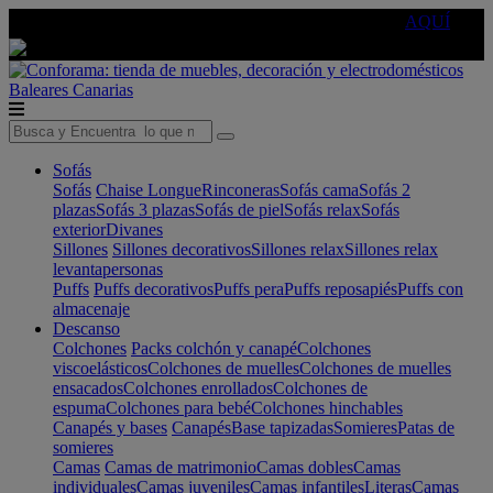
🔵Cambia tu electro con
-10% EXTRA
de descuento ☑️
AQUÍ
Baleares
Canarias
Sofás
Sofás
Chaise Longue
Rinconeras
Sofás cama
Sofás 2
plazas
Sofás 3 plazas
Sofás de piel
Sofás relax
Sofás
exterior
Divanes
Sillones
Sillones decorativos
Sillones relax
Sillones relax
levantapersonas
Puffs
Puffs decorativos
Puffs pera
Puffs reposapiés
Puffs con
almacenaje
Descanso
Colchones
Packs colchón y canapé
Colchones
viscoelásticos
Colchones de muelles
Colchones de muelles
ensacados
Colchones enrollados
Colchones de
espuma
Colchones para bebé
Colchones hinchables
Canapés y bases
Canapés
Base tapizadas
Somieres
Patas de
somieres
Camas
Camas de matrimonio
Camas dobles
Camas
individuales
Camas juveniles
Camas infantiles
Literas
Camas