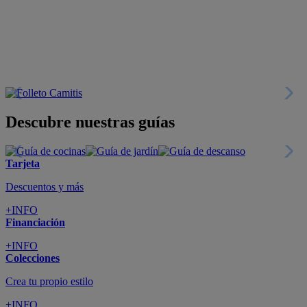
+INFO
Financiación
+INFO
Colecciones
Crea tu propio estilo
+INFO
Tranquilidad
6 años de Garantía Plus
+INFO
Catálogos
Miles de productos
+INFO
Por teléfono
Llámanos y compra
+INFO
Nueva app