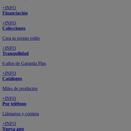
+INFO
Financiación
+INFO
Colecciones
Crea tu propio estilo
+INFO
Tranquilidad
6 años de Garantía Plus
+INFO
Catálogos
Miles de productos
+INFO
Por teléfono
Llámanos y compra
+INFO
Nueva app