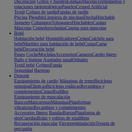
Decoración
Grifos y fuentes
Estatuas
Macetas
Termómetros y
estaciones metereológicas
Paneles
Cesped Artificial
Textil
Cojines de jardín
Fundas de jardín
Piscina
Plegable
Limpieza de piscinas
Ducha
Hinchable
Juguetes
Columpios
Toboganes
Hinchables
Casitas
Mascotas
Comederos
Jaulas
Casetas para mascotas
Bebé
Habitación bebé
Humidificadores
Cestas
Colchón para
bebé
Muebles para habitación de bebé
Cunas
Cama
bebé
Decoración bebé
Paseo
Coche
Mochilas
Accesorios
Capazos
Carrito ligero
Baño e higiene
Aspirador nasal
Orinales
Textil bebé
Cojines
Funda
Seguridad
Barreras
Deporte
Equipamiento de cardio
Máquinas de remo
Bicicletas
spinning
Elípticas
Bicicletas estáticas
Recambios y
complementos
Cintas
Rodillos
Equipamiento de musculación
Bancos
Mancuernas
Máquinas
Plataformas
vibratorias
Recambios y complementos
Accesorios fitness
Bandas
Barras
Plataforma de
step
Cuerdas
Bolas y esferas de equilibrio
Recuperación muscular
Electroestimulación
Terapia de
percusión