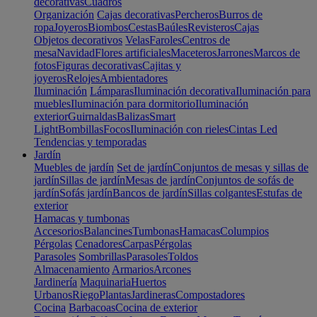
decorativas
Cuadros
Organización
Cajas decorativas
Percheros
Burros de
ropa
Joyeros
Biombos
Cestas
Baúles
Revisteros
Cajas
Objetos decorativos
Velas
Faroles
Centros de
mesa
Navidad
Flores artificiales
Maceteros
Jarrones
Marcos de
fotos
Figuras decorativas
Cajitas y
joyeros
Relojes
Ambientadores
Iluminación
Lámparas
Iluminación decorativa
Iluminación para
muebles
Iluminación para dormitorio
Iluminación
exterior
Guirnaldas
Balizas
Smart
Light
Bombillas
Focos
Iluminación con rieles
Cintas Led
Tendencias y temporadas
Jardín
Muebles de jardín
Set de jardín
Conjuntos de mesas y sillas de
jardín
Sillas de jardín
Mesas de jardín
Conjuntos de sofás de
jardín
Sofás jardín
Bancos de jardín
Sillas colgantes
Estufas de
exterior
Hamacas y tumbonas
Accesorios
Balancines
Tumbonas
Hamacas
Columpios
Pérgolas
Cenadores
Carpas
Pérgolas
Parasoles
Sombrillas
Parasoles
Toldos
Almacenamiento
Armarios
Arcones
Jardinería
Maquinaria
Huertos
Urbanos
Riego
Plantas
Jardineras
Compostadores
Cocina
Barbacoas
Cocina de exterior