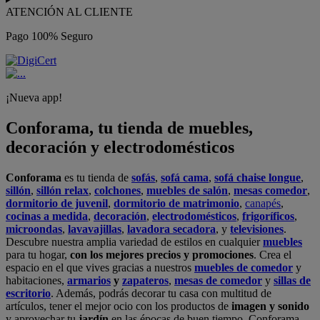
ATENCIÓN AL CLIENTE
Pago 100% Seguro
¡Nueva app!
Conforama, tu tienda de muebles,
decoración y electrodomésticos
Conforama
es tu tienda de
sofás
,
sofá cama
,
sofá chaise longue
,
sillón
,
sillón relax
,
colchones
,
muebles de salón
,
mesas comedor
,
dormitorio de juvenil
,
dormitorio de matrimonio
,
canapés
,
cocinas a medida
,
decoración
,
electrodomésticos
,
frigoríficos
,
microondas
,
lavavajillas
,
lavadora secadora
, y
televisiones
.
Descubre nuestra amplia variedad de estilos en cualquier
muebles
para tu hogar,
con los mejores precios y promociones
. Crea el
espacio en el que vives gracias a nuestros
muebles de comedor
y
habitaciones,
armarios
y
zapateros
,
mesas de comedor
y
sillas de
escritorio
. Además, podrás decorar tu casa con multitud de
artículos, tener el mejor ocio con los productos de
imagen y sonido
y aprovechar tu
jardín
en las épocas de buen tiempo. Conforama