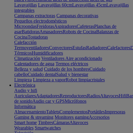
Lavavajillas
Lavavajillas 60cm
Lavavajillas 45cm
Lavavajillas
integrables
Campanas extractoras
Campanas decorativas
Pequeños electrodomésticos
Microondas
Freidoras
Aspiradores
Cafeteras
Planchas de
asar
Batidoras
Amasadores
Robots de Cocina
Balanzas de
Cocina
Tostadoras
Calefacción
Termoventiladores
Convectores
Estufas
Radiadores
Calefactores
D
Térmicos
Humidificadores
Climatización
Ventiladores
Aire acondicionado
Calentadores de agua
Termos eléctricos
Belleza y salud
Cuidado de los hombres
Cuidado
cabello
Cuidado dental
Salud y bienestar
Limpieza
Limpieza a vapor
Robot limpiacristales
Electrónica
Audio y hifi
Auriculares
Adaptadores
Reproductores
Radios
Altavoces
Hifi
Bar
de sonido
Audio car y GPS
Micrófonos
Informática
Almacenamiento
Tablets
Complementos
Portátiles
Impresoras
Gaming & streaming
Monitores gaming
Accesorios
Smart home
Timbres
Cámaras
Altavoces
Wearables
Smartwatches