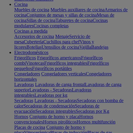
Cocina
Muebles de cocina
Muebles auxiliares de cocina
Armarios de
cocina
Conjuntos de mesas y sillas de cocina
Mesas de
cocina
Sillas de cocina
Taburetes de cocina
Cocinas
modulares
Cocinas completas
Cocinas a medida
Accesorios de cocina
Menaje
Servicio de
mesa
Cubertería
Cuchillos para chef
Vinos y
licores
Botellas
Utensilios de cocina
Vajilla
Bandejas
Electrodomésticos
Frigoríficos
Frigoríficos americanos
Frigoríficos
combi
Vinotecas
Frigoríficos integrables
Frigoríficos
pequeños
Frigoríficos portátiles
Congeladores
Congeladores verticales
Congeladores
horizontales
Lavadoras
Lavadoras de carga frontal
Lavadoras de carga
superior
Lavadoras - Secadoras
Lavadoras
integrables
Lavadoras por kg
Secadoras
Lavadoras - Secadoras
Secadoras con bomba de
calor
Secadoras de condensación
Secadoras de
evacuación
Secadoras integrables
Secadoras por Kg
Hornos
Conjunto de horno y placa
Hornos
convencionales
Hornos pirolíticos
Hornos multifunción
Placas de cocina
Conjunto de horno y
placa
Vitrocerámica
Placas de inducción
Placas de gas