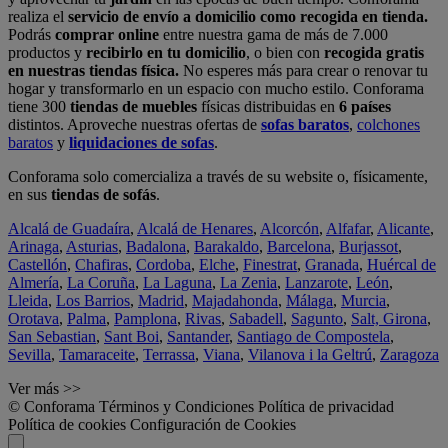
realiza el
servicio de envío a domicilio como recogida en tienda.
Podrás
comprar online
entre nuestra gama de más de 7.000
productos y
recibirlo en tu domicilio
, o bien con
recogida gratis
en nuestras tiendas física.
No esperes más para crear o renovar tu
hogar y transformarlo en un espacio con mucho estilo. Conforama
tiene 300
tiendas de muebles
físicas distribuidas en
6 países
distintos. Aproveche nuestras ofertas de
sofas baratos
,
colchones
baratos
y
liquidaciones de sofas
.
Conforama solo comercializa a través de su website o, físicamente,
en sus
tiendas de sofás
.
Alcalá de Guadaíra
,
Alcalá de Henares
,
Alcorcón
,
Alfafar
,
Alicante
,
Arinaga
,
Asturias
,
Badalona
,
Barakaldo
,
Barcelona
,
Burjassot
,
Castellón
,
Chafiras
,
Cordoba
,
Elche
,
Finestrat
,
Granada
,
Huércal de
Almería
,
La Coruña
,
La Laguna
,
La Zenia
,
Lanzarote
,
León
,
Lleida
,
Los Barrios
,
Madrid
,
Majadahonda
,
Málaga
,
Murcia
,
Orotava
,
Palma
,
Pamplona
,
Rivas
,
Sabadell
,
Sagunto
,
Salt, Girona
,
San Sebastian
,
Sant Boi
,
Santander
,
Santiago de Compostela
,
Sevilla
,
Tamaraceite
,
Terrassa
,
Viana
,
Vilanova i la Geltrú
,
Zaragoza
Ver más >>
© Conforama
Términos y Condiciones
Política de privacidad
Política de cookies
Configuración de Cookies