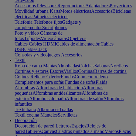
Televisión
Accesorios
Televisores
Reproductores
Adaptadores
Proyectores
Movilidad urbana
Karts
Motos eléctricas
Accesorios
Bicicletas
eléctricas
Patinetes eléctricos
Telefonía
Teléfonos fijos
Gadgets y
complementos
Smartphones
Foto y vídeo
Cámaras de
fotos
Trípodes
Videocámaras
Objetivos
Cables
Cables HDMI
Cables de alimentación
Cables
USB
Cables Jack
Consolas y videojuegos
Accesorios
Textil
Ropa de cama
Mantas
Almohadas
Colchas
Sábanas
Nórdicos
Cortinas y estores
Estores
Visillos
Cortinas
Barras de cortina
Cojines
Relleno
Exterior
Fundas
Cojín con relleno
Complementos para sofás
Fundas de sofás
Plaids
Alfombras
Alfombras de habitación
Alfombras
pequeñas
Alfombras antideslizantes
Alfombras de
exterior
Alfombras de baño
Alfombras de salón
Alfombras
infantiles
Textil baño
Albornoces
Toallas
Textil cocina
Manteles
Servilletas
Decoración
Decoración de pared
Letreros
Espejos
Relojes de
pared
Tableros
Canvas
Cuadros pintados a mano
Marcos
Placas