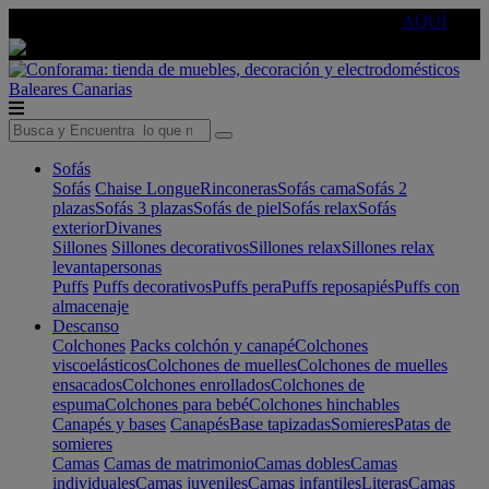
🔵Cambia tu electro con
-10% EXTRA
de descuento ☑️
AQUÍ
Baleares
Canarias
Sofás
Sofás
Chaise Longue
Rinconeras
Sofás cama
Sofás 2
plazas
Sofás 3 plazas
Sofás de piel
Sofás relax
Sofás
exterior
Divanes
Sillones
Sillones decorativos
Sillones relax
Sillones relax
levantapersonas
Puffs
Puffs decorativos
Puffs pera
Puffs reposapiés
Puffs con
almacenaje
Descanso
Colchones
Packs colchón y canapé
Colchones
viscoelásticos
Colchones de muelles
Colchones de muelles
ensacados
Colchones enrollados
Colchones de
espuma
Colchones para bebé
Colchones hinchables
Canapés y bases
Canapés
Base tapizadas
Somieres
Patas de
somieres
Camas
Camas de matrimonio
Camas dobles
Camas
individuales
Camas juveniles
Camas infantiles
Literas
Camas