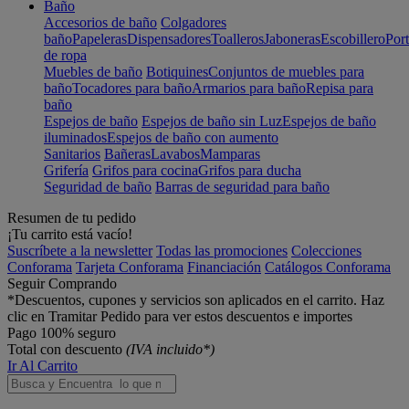
Baño
Accesorios de baño
Colgadores
baño
Papeleras
Dispensadores
Toalleros
Jaboneras
Escobillero
Port
de ropa
Muebles de baño
Botiquines
Conjuntos de muebles para
baño
Tocadores para baño
Armarios para baño
Repisa para
baño
Espejos de baño
Espejos de baño sin Luz
Espejos de baño
iluminados
Espejos de baño con aumento
Sanitarios
Bañeras
Lavabos
Mamparas
Grifería
Grifos para cocina
Grifos para ducha
Seguridad de baño
Barras de seguridad para baño
Resumen de tu pedido
¡Tu carrito está vacío!
Suscríbete a la newsletter
Todas las promociones
Colecciones
Conforama
Tarjeta Conforama
Financiación
Catálogos Conforama
Seguir Comprando
*Descuentos, cupones y servicios son aplicados en el carrito. Haz
clic en Tramitar Pedido para ver estos descuentos e importes
Pago 100% seguro
Total con descuento
(IVA incluido*)
Ir Al Carrito