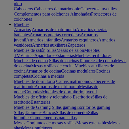
nido
Cabeceros
Cabeceros de matrimonio
Cabeceros juveniles
Complementos para colchones
Almohadas
Protectores de
colchones
Muebles
Armarios
Armarios de matrimonio
Armarios puertas
batientes
Armarios puertas correderas
Armarios
juvenil
Armarios infantiles
Armarios esquineros
Armarios
vestidores
Armarios auxiliares
Zapateros
Muebles de salón
Sillas
Mesas de salón
Muebles
TV
Vitrinas
Aparadores
Estanterias
Muebles recibidores
Muebles de cocina
Sillas de cocinas
Taburetes de cocina
Mesas
de cocina
Mesas y sillas de cocina
Muebles auxiliares de
cocina
Armarios de cocina
Cocinas modulares
Cocinas
completas
Cocinas a medida
Muebles de dormitorio
Camas matrimonio
Cabeceros de
matrimonio
Armarios de matrimonio
Mesitas de
noche
Comodas
Muebles de dormitorio juvenil
Muebles de oficina y teletrabajo
Escritorios
Sillas de
escritorio
Estanterías
Muebles de Gaming
Sillas gaming
Escritorios gaming
Sillas
Taburetes
Bancos
Sillas de comedor
Sillas
infantiles
Complementos para sillas
Mesas
Conjuntos de mesas y sillas
Mesas extensibles
Mesas
altas
Mesas multiusos