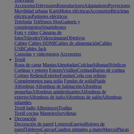
Televisión
Accesorios
Televisores
Reproductores
Adaptadores
Proyectores
Movilidad urbana
Karts
Motos eléctricas
Accesorios
Bicicletas
eléctricas
Patinetes eléctricos
Telefonía
Teléfonos fijos
Gadgets y
complementos
Smartphones
Foto y vídeo
Cámaras de
fotos
Trípodes
Videocámaras
Objetivos
Cables
Cables HDMI
Cables de alimentación
Cables
USB
Cables Jack
Consolas y videojuegos
Accesorios
Textil
Ropa de cama
Mantas
Almohadas
Colchas
Sábanas
Nórdicos
Cortinas y estores
Estores
Visillos
Cortinas
Barras de cortina
Cojines
Relleno
Exterior
Fundas
Cojín con relleno
Complementos para sofás
Fundas de sofás
Plaids
Alfombras
Alfombras de habitación
Alfombras
pequeñas
Alfombras antideslizantes
Alfombras de
exterior
Alfombras de baño
Alfombras de salón
Alfombras
infantiles
Textil baño
Albornoces
Toallas
Textil cocina
Manteles
Servilletas
Decoración
Decoración de pared
Letreros
Espejos
Relojes de
pared
Tableros
Canvas
Cuadros pintados a mano
Marcos
Placas