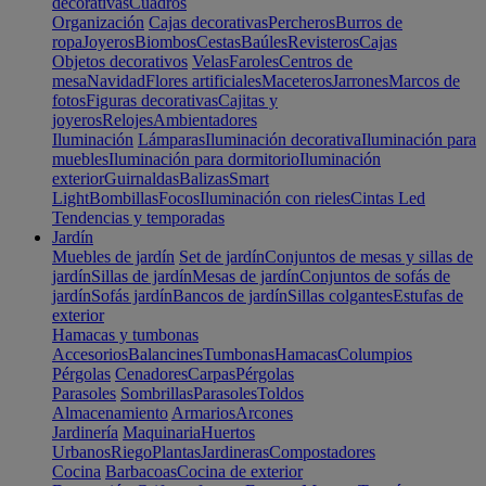
decorativas
Cuadros
Organización
Cajas decorativas
Percheros
Burros de
ropa
Joyeros
Biombos
Cestas
Baúles
Revisteros
Cajas
Objetos decorativos
Velas
Faroles
Centros de
mesa
Navidad
Flores artificiales
Maceteros
Jarrones
Marcos de
fotos
Figuras decorativas
Cajitas y
joyeros
Relojes
Ambientadores
Iluminación
Lámparas
Iluminación decorativa
Iluminación para
muebles
Iluminación para dormitorio
Iluminación
exterior
Guirnaldas
Balizas
Smart
Light
Bombillas
Focos
Iluminación con rieles
Cintas Led
Tendencias y temporadas
Jardín
Muebles de jardín
Set de jardín
Conjuntos de mesas y sillas de
jardín
Sillas de jardín
Mesas de jardín
Conjuntos de sofás de
jardín
Sofás jardín
Bancos de jardín
Sillas colgantes
Estufas de
exterior
Hamacas y tumbonas
Accesorios
Balancines
Tumbonas
Hamacas
Columpios
Pérgolas
Cenadores
Carpas
Pérgolas
Parasoles
Sombrillas
Parasoles
Toldos
Almacenamiento
Armarios
Arcones
Jardinería
Maquinaria
Huertos
Urbanos
Riego
Plantas
Jardineras
Compostadores
Cocina
Barbacoas
Cocina de exterior