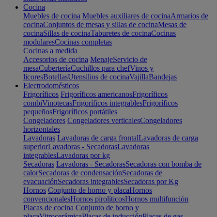
Cocina
Muebles de cocina
Muebles auxiliares de cocina
Armarios de
cocina
Conjuntos de mesas y sillas de cocina
Mesas de
cocina
Sillas de cocina
Taburetes de cocina
Cocinas
modulares
Cocinas completas
Cocinas a medida
Accesorios de cocina
Menaje
Servicio de
mesa
Cubertería
Cuchillos para chef
Vinos y
licores
Botellas
Utensilios de cocina
Vajilla
Bandejas
Electrodomésticos
Frigoríficos
Frigoríficos americanos
Frigoríficos
combi
Vinotecas
Frigoríficos integrables
Frigoríficos
pequeños
Frigoríficos portátiles
Congeladores
Congeladores verticales
Congeladores
horizontales
Lavadoras
Lavadoras de carga frontal
Lavadoras de carga
superior
Lavadoras - Secadoras
Lavadoras
integrables
Lavadoras por kg
Secadoras
Lavadoras - Secadoras
Secadoras con bomba de
calor
Secadoras de condensación
Secadoras de
evacuación
Secadoras integrables
Secadoras por Kg
Hornos
Conjunto de horno y placa
Hornos
convencionales
Hornos pirolíticos
Hornos multifunción
Placas de cocina
Conjunto de horno y
placa
Vitrocerámica
Placas de inducción
Placas de gas