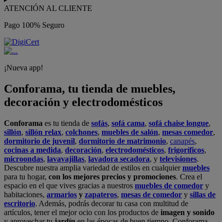
ATENCIÓN AL CLIENTE
Pago 100% Seguro
¡Nueva app!
Conforama, tu tienda de muebles,
decoración y electrodomésticos
Conforama
es tu tienda de
sofás
,
sofá cama
,
sofá chaise longue
,
sillón
,
sillón relax
,
colchones
,
muebles de salón
,
mesas comedor
,
dormitorio de juvenil
,
dormitorio de matrimonio
,
canapés
,
cocinas a medida
,
decoración
,
electrodomésticos
,
frigoríficos
,
microondas
,
lavavajillas
,
lavadora secadora
, y
televisiones
.
Descubre nuestra amplia variedad de estilos en cualquier
muebles
para tu hogar,
con los mejores precios y promociones
. Crea el
espacio en el que vives gracias a nuestros
muebles de comedor
y
habitaciones,
armarios
y
zapateros
,
mesas de comedor
y
sillas de
escritorio
. Además, podrás decorar tu casa con multitud de
artículos, tener el mejor ocio con los productos de
imagen y sonido
y aprovechar tu
jardín
en las épocas de buen tiempo. Conforama