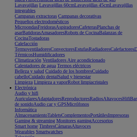
Lavavajillas
Lavavajillas 60cm
Lavavajillas 45cm
Lavavajillas
integrables
Campanas extractoras
Campanas decorativas
Pequeños electrodomésticos
Microondas
Freidoras
Aspiradores
Cafeteras
Planchas de
asar
Batidoras
Amasadores
Robots de Cocina
Balanzas de
Cocina
Tostadoras
Calefacción
Termoventiladores
Convectores
Estufas
Radiadores
Calefactores
D
Térmicos
Humidificadores
Climatización
Ventiladores
Aire acondicionado
Calentadores de agua
Termos eléctricos
Belleza y salud
Cuidado de los hombres
Cuidado
cabello
Cuidado dental
Salud y bienestar
Limpieza
Limpieza a vapor
Robot limpiacristales
Electrónica
Audio y hifi
Auriculares
Adaptadores
Reproductores
Radios
Altavoces
Hifi
Bar
de sonido
Audio car y GPS
Micrófonos
Informática
Almacenamiento
Tablets
Complementos
Portátiles
Impresoras
Gaming & streaming
Monitores gaming
Accesorios
Smart home
Timbres
Cámaras
Altavoces
Wearables
Smartwatches