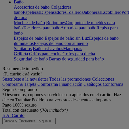
Baño
Accesorios de baño
Colgadores
baño
Papeleras
Dispensadores
Toalleros
Jaboneras
Escobillero
Port
de ropa
Muebles de baño
Botiquines
Conjuntos de muebles para
baño
Tocadores para baño
Armarios para baño
Repisa para
baño
Espejos de baño
Espejos de baño sin Luz
Espejos de baño
iluminados
Espejos de baño con aumento
Sanitarios
Bañeras
Lavabos
Mamparas
Grifería
Grifos para cocina
Grifos para ducha
Seguridad de baño
Barras de seguridad para baño
Resumen de tu pedido
¡Tu carrito está vacío!
Suscríbete a la newsletter
Todas las promociones
Colecciones
Conforama
Tarjeta Conforama
Financiación
Catálogos Conforama
Seguir Comprando
*Descuentos, cupones y servicios son aplicados en el carrito. Haz
clic en Tramitar Pedido para ver estos descuentos e importes
Pago 100% seguro
Total con descuento
(IVA incluido*)
Ir Al Carrito