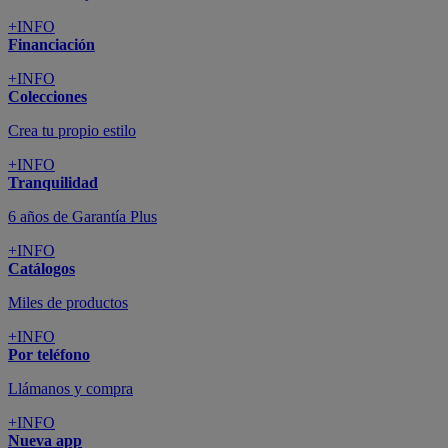
+INFO
Financiación
+INFO
Colecciones
Crea tu propio estilo
+INFO
Tranquilidad
6 años de Garantía Plus
+INFO
Catálogos
Miles de productos
+INFO
Por teléfono
Llámanos y compra
+INFO
Nueva app