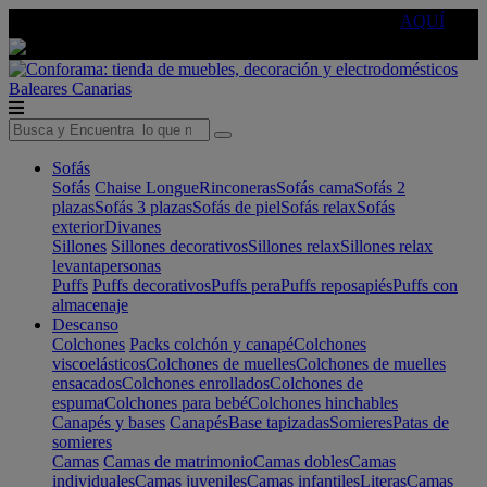
🔵Cambia tu electro con
-10% EXTRA
de descuento ☑️
AQUÍ
Baleares
Canarias
Sofás
Sofás
Chaise Longue
Rinconeras
Sofás cama
Sofás 2
plazas
Sofás 3 plazas
Sofás de piel
Sofás relax
Sofás
exterior
Divanes
Sillones
Sillones decorativos
Sillones relax
Sillones relax
levantapersonas
Puffs
Puffs decorativos
Puffs pera
Puffs reposapiés
Puffs con
almacenaje
Descanso
Colchones
Packs colchón y canapé
Colchones
viscoelásticos
Colchones de muelles
Colchones de muelles
ensacados
Colchones enrollados
Colchones de
espuma
Colchones para bebé
Colchones hinchables
Canapés y bases
Canapés
Base tapizadas
Somieres
Patas de
somieres
Camas
Camas de matrimonio
Camas dobles
Camas
individuales
Camas juveniles
Camas infantiles
Literas
Camas