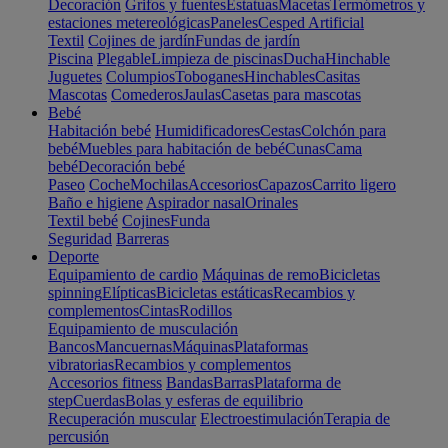
Decoración
Grifos y fuentes
Estatuas
Macetas
Termómetros y
estaciones metereológicas
Paneles
Cesped Artificial
Textil
Cojines de jardín
Fundas de jardín
Piscina
Plegable
Limpieza de piscinas
Ducha
Hinchable
Juguetes
Columpios
Toboganes
Hinchables
Casitas
Mascotas
Comederos
Jaulas
Casetas para mascotas
Bebé
Habitación bebé
Humidificadores
Cestas
Colchón para
bebé
Muebles para habitación de bebé
Cunas
Cama
bebé
Decoración bebé
Paseo
Coche
Mochilas
Accesorios
Capazos
Carrito ligero
Baño e higiene
Aspirador nasal
Orinales
Textil bebé
Cojines
Funda
Seguridad
Barreras
Deporte
Equipamiento de cardio
Máquinas de remo
Bicicletas
spinning
Elípticas
Bicicletas estáticas
Recambios y
complementos
Cintas
Rodillos
Equipamiento de musculación
Bancos
Mancuernas
Máquinas
Plataformas
vibratorias
Recambios y complementos
Accesorios fitness
Bandas
Barras
Plataforma de
step
Cuerdas
Bolas y esferas de equilibrio
Recuperación muscular
Electroestimulación
Terapia de
percusión