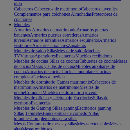
nido
Cabeceros
Cabeceros de matrimonio
Cabeceros juveniles
Complementos para colchones
Almohadas
Protectores de
colchones
Muebles
Armarios
Armarios de matrimonio
Armarios puertas
batientes
Armarios puertas correderas
Armarios
juvenil
Armarios infantiles
Armarios esquineros
Armarios
vestidores
Armarios auxiliares
Zapateros
Muebles de salón
Sillas
Mesas de salón
Muebles
TV
Vitrinas
Aparadores
Estanterias
Muebles recibidores
Muebles de cocina
Sillas de cocinas
Taburetes de cocina
Mesas
de cocina
Mesas y sillas de cocina
Muebles auxiliares de
cocina
Armarios de cocina
Cocinas modulares
Cocinas
completas
Cocinas a medida
Muebles de dormitorio
Camas matrimonio
Cabeceros de
matrimonio
Armarios de matrimonio
Mesitas de
noche
Comodas
Muebles de dormitorio juvenil
Muebles de oficina y teletrabajo
Escritorios
Sillas de
escritorio
Estanterías
Muebles de Gaming
Sillas gaming
Escritorios gaming
Sillas
Taburetes
Bancos
Sillas de comedor
Sillas
infantiles
Complementos para sillas
Mesas
Conjuntos de mesas y sillas
Mesas extensibles
Mesas
altas
Mesas multiusos