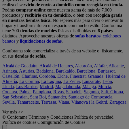
realiza el
servicio de envío a domicilio como recogida en tienda.
Podrás
comprar online
entre nuestra gama de más de 7.000
productos y
recibirlo en tu domicilio
, o bien con
recogida gratis
en nuestras tiendas física.
No esperes más para crear o renovar tu
hogar y transformarlo en un espacio con mucho estilo. Conforama
tiene 300
tiendas de muebles
físicas distribuidas en
6 países
distintos. Aproveche nuestras ofertas de
sofas baratos
,
colchones
baratos
y
liquidaciones de sofas
.
Conforama solo comercializa a través de su website o, físicamente,
en sus
tiendas de sofás
.
Alcalá de Guadaíra
,
Alcalá de Henares
,
Alcorcón
,
Alfafar
,
Alicante
,
Arinaga
,
Asturias
,
Badalona
,
Barakaldo
,
Barcelona
,
Burjassot
,
Castellón
,
Chafiras
,
Cordoba
,
Elche
,
Finestrat
,
Granada
,
Huércal de
Almería
,
La Coruña
,
La Laguna
,
La Zenia
,
Lanzarote
,
León
,
Lleida
,
Los Barrios
,
Madrid
,
Majadahonda
,
Málaga
,
Murcia
,
Orotava
,
Palma
,
Pamplona
,
Rivas
,
Sabadell
,
Sagunto
,
Salt, Girona
,
San Sebastian
,
Sant Boi
,
Santander
,
Santiago de Compostela
,
Sevilla
,
Tamaraceite
,
Terrassa
,
Viana
,
Vilanova i la Geltrú
,
Zaragoza
Ver más >>
© Conforama
Términos y Condiciones
Política de privacidad
Política de cookies
Configuración de Cookies