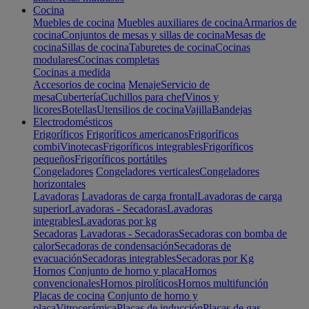
Cocina
Muebles de cocina
Muebles auxiliares de cocina
Armarios de
cocina
Conjuntos de mesas y sillas de cocina
Mesas de
cocina
Sillas de cocina
Taburetes de cocina
Cocinas
modulares
Cocinas completas
Cocinas a medida
Accesorios de cocina
Menaje
Servicio de
mesa
Cubertería
Cuchillos para chef
Vinos y
licores
Botellas
Utensilios de cocina
Vajilla
Bandejas
Electrodomésticos
Frigoríficos
Frigoríficos americanos
Frigoríficos
combi
Vinotecas
Frigoríficos integrables
Frigoríficos
pequeños
Frigoríficos portátiles
Congeladores
Congeladores verticales
Congeladores
horizontales
Lavadoras
Lavadoras de carga frontal
Lavadoras de carga
superior
Lavadoras - Secadoras
Lavadoras
integrables
Lavadoras por kg
Secadoras
Lavadoras - Secadoras
Secadoras con bomba de
calor
Secadoras de condensación
Secadoras de
evacuación
Secadoras integrables
Secadoras por Kg
Hornos
Conjunto de horno y placa
Hornos
convencionales
Hornos pirolíticos
Hornos multifunción
Placas de cocina
Conjunto de horno y
placa
Vitrocerámica
Placas de inducción
Placas de gas