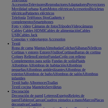
Televisión
Accesorios
Televisores
Reproductores
Adaptadores
Proyectores
Movilidad urbana
Karts
Motos eléctricas
Accesorios
Bicicletas
eléctricas
Patinetes eléctricos
Telefonía
Teléfonos fijos
Gadgets y
complementos
Smartphones
Foto y vídeo
Cámaras de fotos
Trípodes
Videocámaras
Cables
Cables HDMI
Cables de alimentación
Cables
USB
Cables Jack
Consolas y videojuegos
Accesorios
Textil
Ropa de cama
Mantas
Almohadas
Colchas
Sábanas
Nórdicos
Cortinas y estores
Estores
Visillos
Cortinas
Barras de cortina
Cojines
Relleno
Exterior
Fundas
Cojín con relleno
Complementos para sofás
Fundas de sofás
Plaids
Alfombras
Alfombras de habitación
Alfombras
pequeñas
Alfombras antideslizantes
Alfombras de
exterior
Alfombras de baño
Alfombras de salón
Alfombras
infantiles
Textil baño
Albornoces
Toallas
Textil cocina
Manteles
Servilletas
Decoración
Decoración de pared
Letreros
Espejos
Relojes de
pared
Tableros
Canvas
Cuadros pintados a mano
Marcos
Placas
decorativas
Cuadros