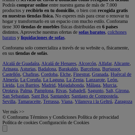
Podrás
comprar online
entre nuestra gama de más de 7.000
productos y
recibirlo en tu domicilio
, o bien con
recogida gratis
en nuestras tiendas física.
No esperes más para crear o renovar tu
hogar y transformarlo en un espacio con mucho estilo. Conforama
tiene 300
tiendas de muebles
físicas distribuidas en
6 países
distintos. Aproveche nuestras ofertas de
sofas baratos
,
colchones
baratos
y
liquidaciones de sofas
.
Conforama solo comercializa a través de su website o, físicamente,
en sus
tiendas de sofás
.
Alcalá de Guadaíra
,
Alcalá de Henares
,
Alcorcón
,
Alfafar
,
Alicante
,
Arinaga
,
Asturias
,
Badalona
,
Barakaldo
,
Barcelona
,
Burjassot
,
Castellón
,
Chafiras
,
Cordoba
,
Elche
,
Finestrat
,
Granada
,
Huércal de
Almería
,
La Coruña
,
La Laguna
,
La Zenia
,
Lanzarote
,
León
,
Lleida
,
Los Barrios
,
Madrid
,
Majadahonda
,
Málaga
,
Murcia
,
Orotava
,
Palma
,
Pamplona
,
Rivas
,
Sabadell
,
Sagunto
,
Salt, Girona
,
San Sebastian
,
Sant Boi
,
Santander
,
Santiago de Compostela
,
Sevilla
,
Tamaraceite
,
Terrassa
,
Viana
,
Vilanova i la Geltrú
,
Zaragoza
Ver más >>
© Conforama
Términos y Condiciones
Política de privacidad
Política de cookies
Configuración de Cookies