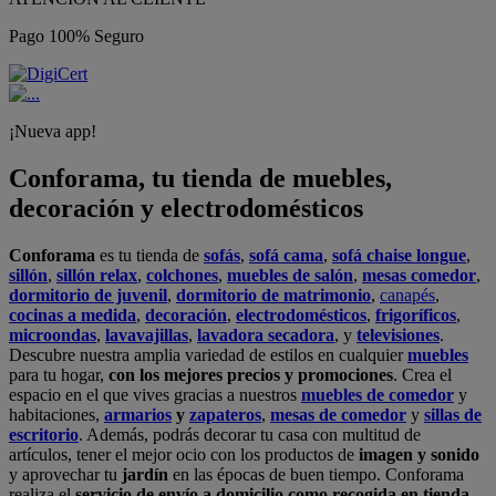
Pago 100% Seguro
¡Nueva app!
Conforama, tu tienda de muebles,
decoración y electrodomésticos
Conforama
es tu tienda de
sofás
,
sofá cama
,
sofá chaise longue
,
sillón
,
sillón relax
,
colchones
,
muebles de salón
,
mesas comedor
,
dormitorio de juvenil
,
dormitorio de matrimonio
,
canapés
,
cocinas a medida
,
decoración
,
electrodomésticos
,
frigoríficos
,
microondas
,
lavavajillas
,
lavadora secadora
, y
televisiones
.
Descubre nuestra amplia variedad de estilos en cualquier
muebles
para tu hogar,
con los mejores precios y promociones
. Crea el
espacio en el que vives gracias a nuestros
muebles de comedor
y
habitaciones,
armarios
y
zapateros
,
mesas de comedor
y
sillas de
escritorio
. Además, podrás decorar tu casa con multitud de
artículos, tener el mejor ocio con los productos de
imagen y sonido
y aprovechar tu
jardín
en las épocas de buen tiempo. Conforama
realiza el
servicio de envío a domicilio como recogida en tienda.