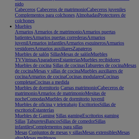
nido
Cabeceros
Cabeceros de matrimonio
Cabeceros juveniles
Complementos para colchones
Almohadas
Protectores de
colchones
Muebles
Armarios
Armarios de matrimonio
Armarios puertas
batientes
Armarios puertas correderas
Armarios
juvenil
Armarios infantiles
Armarios esquineros
Armarios
vestidores
Armarios auxiliares
Zapateros
Muebles de salón
Sillas
Mesas de salón
Muebles
TV
Vitrinas
Aparadores
Estanterias
Muebles recibidores
Muebles de cocina
Sillas de cocinas
Taburetes de cocina
Mesas
de cocina
Mesas y sillas de cocina
Muebles auxiliares de
cocina
Armarios de cocina
Cocinas modulares
Cocinas
completas
Cocinas a medida
Muebles de dormitorio
Camas matrimonio
Cabeceros de
matrimonio
Armarios de matrimonio
Mesitas de
noche
Comodas
Muebles de dormitorio juvenil
Muebles de oficina y teletrabajo
Escritorios
Sillas de
escritorio
Estanterías
Muebles de Gaming
Sillas gaming
Escritorios gaming
Sillas
Taburetes
Bancos
Sillas de comedor
Sillas
infantiles
Complementos para sillas
Mesas
Conjuntos de mesas y sillas
Mesas extensibles
Mesas
altas
Mesas multiusos