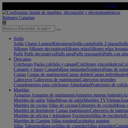
🔵Cambia tu electro con
-10% EXTRA
de descuento ☑️
AQUÍ
Baleares
Canarias
Sofás
Sofás
Chaise Longue
Rinconeras
Sofás cama
Sofás 2 plazas
Sofá
Sillones
Sillones decorativos
Sillones relax
Sillones relax levant
Puffs
Puffs decorativos
Puffs pera
Puffs reposapiés
Puffs con al
Descanso
Colchones
Packs colchón y canapé
Colchones viscoelásticos
Col
Canapés y bases
Canapés
Base tapizadas
Somieres
Patas de somi
Camas
Camas de matrimonio
Camas dobles
Camas individuales
Cabeceros
Cabeceros de matrimonio
Cabeceros juveniles
Complementos para colchones
Almohadas
Protectores de colch
Muebles
Armarios
Armarios de matrimonio
Armarios puertas batientes
Ar
Muebles de salón
Sillas
Mesas de salón
Muebles TV
Vitrinas
Apa
Muebles de cocina
Sillas de cocinas
Taburetes de cocina
Mesas d
Muebles de dormitorio
Camas matrimonio
Cabeceros de matrim
Muebles de oficina y teletrabajo
Escritorios
Sillas de escritorio
Es
Muebles de Gaming
Sillas gaming
Escritorios gaming
Sillas
Taburetes
Bancos
Sillas de comedor
Sillas infantiles
Complem