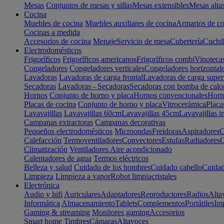
Mesas
Conjuntos de mesas y sillas
Mesas extensibles
Mesas alta
Cocina
Muebles de cocina
Muebles auxiliares de cocina
Armarios de co
Cocinas a medida
Accesorios de cocina
Menaje
Servicio de mesa
Cubertería
Cuchil
Electrodomésticos
Frigoríficos
Frigoríficos americanos
Frigoríficos combi
Vinoteca
Congeladores
Congeladores verticales
Congeladores horizontal
Lavadoras
Lavadoras de carga frontal
Lavadoras de carga super
Secadoras
Lavadoras - Secadoras
Secadoras con bomba de calo
Hornos
Conjunto de horno y placa
Hornos convencionales
Horno
Placas de cocina
Conjunto de horno y placa
Vitrocerámica
Placa
Lavavajillas
Lavavajillas 60cm
Lavavajillas 45cm
Lavavajillas i
Campanas extractoras
Campanas decorativas
Pequeños electrodomésticos
Microondas
Freidoras
Aspiradores
C
Calefacción
Termoventiladores
Convectores
Estufas
Radiadores
C
Climatización
Ventiladores
Aire acondicionado
Calentadores de agua
Termos eléctricos
Belleza y salud
Cuidado de los hombres
Cuidado cabello
Cuidad
Limpieza
Limpieza a vapor
Robot limpiacristales
Electrónica
Audio y hifi
Auriculares
Adaptadores
Reproductores
Radios
Alta
Informática
Almacenamiento
Tablets
Complementos
Portátiles
Im
Gaming & streaming
Monitores gaming
Accesorios
Smart home
Timbres
Cámaras
Altavoces