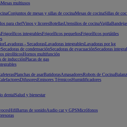
s
Mesas multiusos
cina
Conjuntos de mesas y sillas de cocina
Mesas de cocina
Sillas de coc
los para chef
Vinos y licores
Botellas
Utensilios de cocina
Vajilla
Bandeja
s
Frigoríficos integrables
Frigoríficos pequeños
Frigoríficos portátiles
es
ior
Lavadoras - Secadoras
Lavadoras integrables
Lavadoras por kg
r
Secadoras de condensación
Secadoras de evacuación
Secadoras integra
s pirolíticos
Hornos multifunción
s de inducción
Placas de gas
ntegrables
afeteras
Planchas de asar
Batidoras
Amasadores
Robots de Cocina
Balanz
alefactores
Difusores
Emisores Térmicos
Humidificadores
o dental
Salud y bienestar
voces
Hifi
Barras de sonido
Audio car y GPS
Micrófonos
presoras