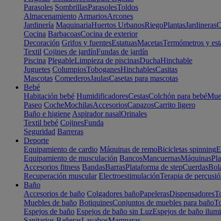
Parasoles
Sombrillas
Parasoles
Toldos
Almacenamiento
Armarios
Arcones
Jardinería
Maquinaria
Huertos Urbanos
Riego
Plantas
Jardineras
C
Cocina
Barbacoas
Cocina de exterior
Decoración
Grifos y fuentes
Estatuas
Macetas
Termómetros y est
Textil
Cojines de jardín
Fundas de jardín
Piscina
Plegable
Limpieza de piscinas
Ducha
Hinchable
Juguetes
Columpios
Toboganes
Hinchables
Casitas
Mascotas
Comederos
Jaulas
Casetas para mascotas
Bebé
Habitación bebé
Humidificadores
Cestas
Colchón para bebé
Mueb
Paseo
Coche
Mochilas
Accesorios
Capazos
Carrito ligero
Baño e higiene
Aspirador nasal
Orinales
Textil bebé
Cojines
Funda
Seguridad
Barreras
Deporte
Equipamiento de cardio
Máquinas de remo
Bicicletas spinning
E
Equipamiento de musculación
Bancos
Mancuernas
Máquinas
Pla
Accesorios fitness
Bandas
Barras
Plataforma de step
Cuerdas
Bola
Recuperación muscular
Electroestimulación
Terapia de percusi
Baño
Accesorios de baño
Colgadores baño
Papeleras
Dispensadores
To
Muebles de baño
Botiquines
Conjuntos de muebles para baño
To
Espejos de baño
Espejos de baño sin Luz
Espejos de baño ilum
Sanitarios
Bañeras
Lavabos
Mamparas