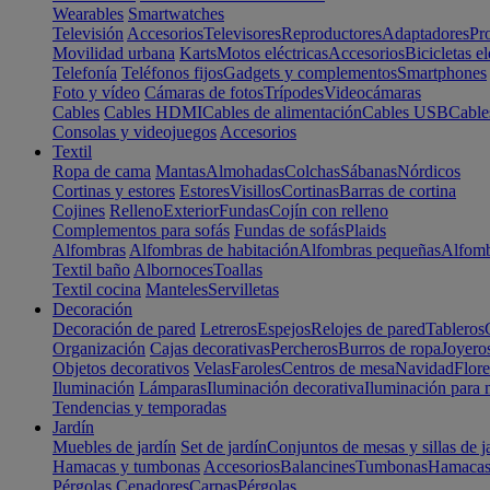
Wearables
Smartwatches
Televisión
Accesorios
Televisores
Reproductores
Adaptadores
Pr
Movilidad urbana
Karts
Motos eléctricas
Accesorios
Bicicletas el
Telefonía
Teléfonos fijos
Gadgets y complementos
Smartphones
Foto y vídeo
Cámaras de fotos
Trípodes
Videocámaras
Cables
Cables HDMI
Cables de alimentación
Cables USB
Cable
Consolas y videojuegos
Accesorios
Textil
Ropa de cama
Mantas
Almohadas
Colchas
Sábanas
Nórdicos
Cortinas y estores
Estores
Visillos
Cortinas
Barras de cortina
Cojines
Relleno
Exterior
Fundas
Cojín con relleno
Complementos para sofás
Fundas de sofás
Plaids
Alfombras
Alfombras de habitación
Alfombras pequeñas
Alfomb
Textil baño
Albornoces
Toallas
Textil cocina
Manteles
Servilletas
Decoración
Decoración de pared
Letreros
Espejos
Relojes de pared
Tableros
Organización
Cajas decorativas
Percheros
Burros de ropa
Joyero
Objetos decorativos
Velas
Faroles
Centros de mesa
Navidad
Flore
Iluminación
Lámparas
Iluminación decorativa
Iluminación para 
Tendencias y temporadas
Jardín
Muebles de jardín
Set de jardín
Conjuntos de mesas y sillas de j
Hamacas y tumbonas
Accesorios
Balancines
Tumbonas
Hamaca
Pérgolas
Cenadores
Carpas
Pérgolas