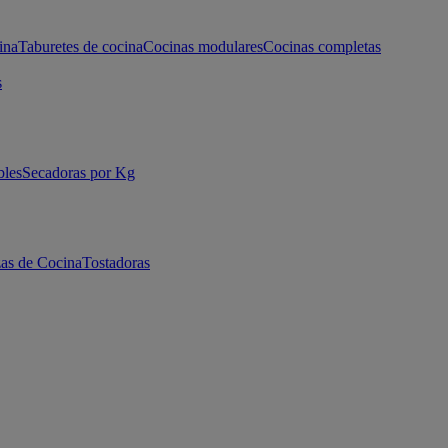
ina
Taburetes de cocina
Cocinas modulares
Cocinas completas
s
bles
Secadoras por Kg
as de Cocina
Tostadoras