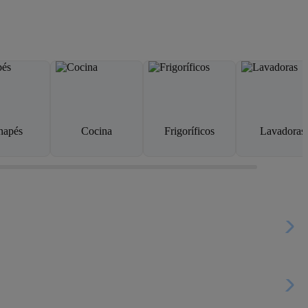
napés
Cocina
Frigoríficos
Lavadoras