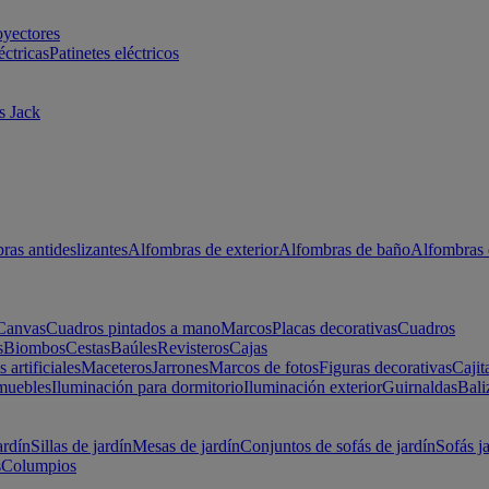
oyectores
éctricas
Patinetes eléctricos
s Jack
ras antideslizantes
Alfombras de exterior
Alfombras de baño
Alfombras 
Canvas
Cuadros pintados a mano
Marcos
Placas decorativas
Cuadros
s
Biombos
Cestas
Baúles
Revisteros
Cajas
s artificiales
Maceteros
Jarrones
Marcos de fotos
Figuras decorativas
Cajit
muebles
Iluminación para dormitorio
Iluminación exterior
Guirnaldas
Bali
ardín
Sillas de jardín
Mesas de jardín
Conjuntos de sofás de jardín
Sofás j
s
Columpios