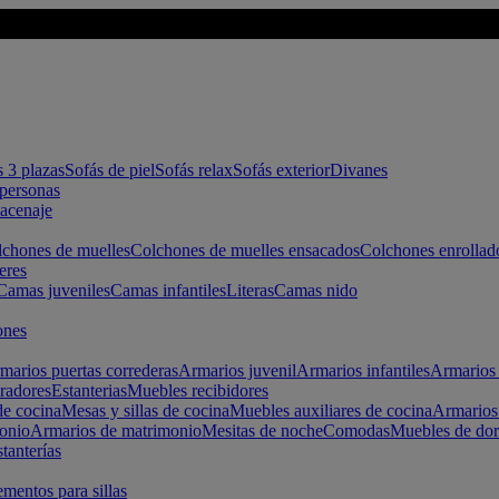
s 3 plazas
Sofás de piel
Sofás relax
Sofás exterior
Divanes
apersonas
macenaje
chones de muelles
Colchones de muelles ensacados
Colchones enrollad
eres
Camas juveniles
Camas infantiles
Literas
Camas nido
ones
marios puertas correderas
Armarios juvenil
Armarios infantiles
Armarios 
radores
Estanterias
Muebles recibidores
e cocina
Mesas y sillas de cocina
Muebles auxiliares de cocina
Armarios
onio
Armarios de matrimonio
Mesitas de noche
Comodas
Muebles de dor
tanterías
entos para sillas