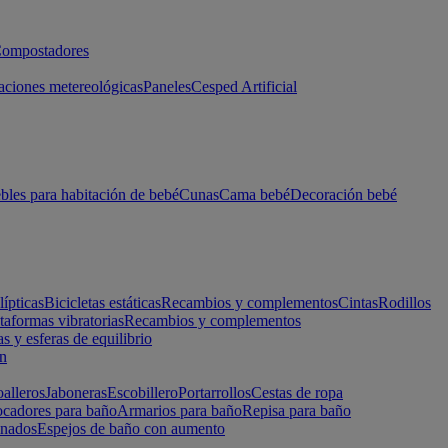
ompostadores
aciones metereológicas
Paneles
Cesped Artificial
les para habitación de bebé
Cunas
Cama bebé
Decoración bebé
lípticas
Bicicletas estáticas
Recambios y complementos
Cintas
Rodillos
taformas vibratorias
Recambios y complementos
s y esferas de equilibrio
ón
alleros
Jaboneras
Escobillero
Portarrollos
Cestas de ropa
cadores para baño
Armarios para baño
Repisa para baño
inados
Espejos de baño con aumento