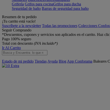
Grifería
Grifos para cocina
Grifos para ducha
Seguridad de baño
Barras de seguridad para baño
Resumen de tu pedido
¡Tu carrito está vacío!
Suscríbete a la newsletter
Todas las promociones
Colecciones Confo
Seguir Comprando
*Descuentos, cupones y servicios son aplicados en el carrito. Haz cli
Pago 100% seguro
Total con descuento
(IVA incluido*)
Ir Al Carrito
Estado de mi pedido
Tiendas
Ayuda
Blog
App Conforama
Baleares
C