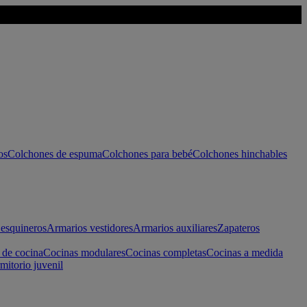
os
Colchones de espuma
Colchones para bebé
Colchones hinchables
esquineros
Armarios vestidores
Armarios auxiliares
Zapateros
 de cocina
Cocinas modulares
Cocinas completas
Cocinas a medida
mitorio juvenil