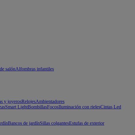
de salón
Alfombras infantiles
as y joyeros
Relojes
Ambientadores
zas
Smart Light
Bombillas
Focos
Iluminación con rieles
Cintas Led
ardín
Bancos de jardín
Sillas colgantes
Estufas de exterior