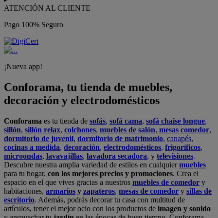
ATENCIÓN AL CLIENTE
Pago 100% Seguro
¡Nueva app!
Conforama, tu tienda de muebles,
decoración y electrodomésticos
Conforama
es tu tienda de
sofás
,
sofá cama
,
sofá chaise longue
,
sillón
,
sillón relax
,
colchones
,
muebles de salón
,
mesas comedor
,
dormitorio de juvenil
,
dormitorio de matrimonio
,
canapés
,
cocinas a medida
,
decoración
,
electrodomésticos
,
frigoríficos
,
microondas
,
lavavajillas
,
lavadora secadora
, y
televisiones
.
Descubre nuestra amplia variedad de estilos en cualquier
muebles
para tu hogar,
con los mejores precios y promociones
. Crea el
espacio en el que vives gracias a nuestros
muebles de comedor
y
habitaciones,
armarios
y
zapateros
,
mesas de comedor
y
sillas de
escritorio
. Además, podrás decorar tu casa con multitud de
artículos, tener el mejor ocio con los productos de
imagen y sonido
y aprovechar tu
jardín
en las épocas de buen tiempo. Conforama