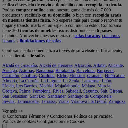
realiza el
servicio de envío a domicilio como recogida en tienda.
Podrás
comprar online
entre nuestra gama de más de 7.000
productos y
recibirlo en tu domicilio
, o bien con
recogida gratis
en nuestras tiendas física.
No esperes más para crear o renovar tu
hogar y transformarlo en un espacio con mucho estilo. Conforama
tiene 300
tiendas de muebles
físicas distribuidas en
6 países
distintos. Aproveche nuestras ofertas de
sofas baratos
,
colchones
baratos
y
liquidaciones de sofas
.
Conforama solo comercializa a través de su website o, físicamente,
en sus
tiendas de sofás
.
Alcalá de Guadaíra
,
Alcalá de Henares
,
Alcorcón
,
Alfafar
,
Alicante
,
Arinaga
,
Asturias
,
Badalona
,
Barakaldo
,
Barcelona
,
Burjassot
,
Castellón
,
Chafiras
,
Cordoba
,
Elche
,
Finestrat
,
Granada
,
Huércal de
Almería
,
La Coruña
,
La Laguna
,
La Zenia
,
Lanzarote
,
León
,
Lleida
,
Los Barrios
,
Madrid
,
Majadahonda
,
Málaga
,
Murcia
,
Orotava
,
Palma
,
Pamplona
,
Rivas
,
Sabadell
,
Sagunto
,
Salt, Girona
,
San Sebastian
,
Sant Boi
,
Santander
,
Santiago de Compostela
,
Sevilla
,
Tamaraceite
,
Terrassa
,
Viana
,
Vilanova i la Geltrú
,
Zaragoza
Ver más >>
© Conforama
Términos y Condiciones
Política de privacidad
Política de cookies
Configuración de Cookies