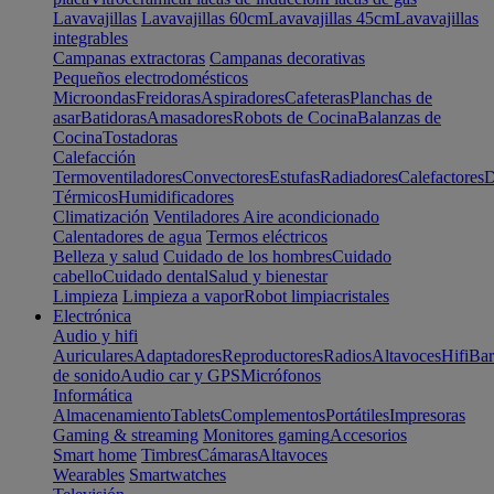
Lavavajillas
Lavavajillas 60cm
Lavavajillas 45cm
Lavavajillas
integrables
Campanas extractoras
Campanas decorativas
Pequeños electrodomésticos
Microondas
Freidoras
Aspiradores
Cafeteras
Planchas de
asar
Batidoras
Amasadores
Robots de Cocina
Balanzas de
Cocina
Tostadoras
Calefacción
Termoventiladores
Convectores
Estufas
Radiadores
Calefactores
D
Térmicos
Humidificadores
Climatización
Ventiladores
Aire acondicionado
Calentadores de agua
Termos eléctricos
Belleza y salud
Cuidado de los hombres
Cuidado
cabello
Cuidado dental
Salud y bienestar
Limpieza
Limpieza a vapor
Robot limpiacristales
Electrónica
Audio y hifi
Auriculares
Adaptadores
Reproductores
Radios
Altavoces
Hifi
Bar
de sonido
Audio car y GPS
Micrófonos
Informática
Almacenamiento
Tablets
Complementos
Portátiles
Impresoras
Gaming & streaming
Monitores gaming
Accesorios
Smart home
Timbres
Cámaras
Altavoces
Wearables
Smartwatches