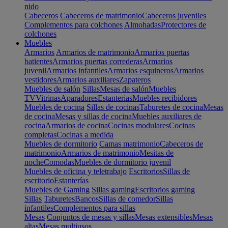
nido
Cabeceros
Cabeceros de matrimonio
Cabeceros juveniles
Complementos para colchones
Almohadas
Protectores de
colchones
Muebles
Armarios
Armarios de matrimonio
Armarios puertas
batientes
Armarios puertas correderas
Armarios
juvenil
Armarios infantiles
Armarios esquineros
Armarios
vestidores
Armarios auxiliares
Zapateros
Muebles de salón
Sillas
Mesas de salón
Muebles
TV
Vitrinas
Aparadores
Estanterias
Muebles recibidores
Muebles de cocina
Sillas de cocinas
Taburetes de cocina
Mesas
de cocina
Mesas y sillas de cocina
Muebles auxiliares de
cocina
Armarios de cocina
Cocinas modulares
Cocinas
completas
Cocinas a medida
Muebles de dormitorio
Camas matrimonio
Cabeceros de
matrimonio
Armarios de matrimonio
Mesitas de
noche
Comodas
Muebles de dormitorio juvenil
Muebles de oficina y teletrabajo
Escritorios
Sillas de
escritorio
Estanterías
Muebles de Gaming
Sillas gaming
Escritorios gaming
Sillas
Taburetes
Bancos
Sillas de comedor
Sillas
infantiles
Complementos para sillas
Mesas
Conjuntos de mesas y sillas
Mesas extensibles
Mesas
altas
Mesas multiusos