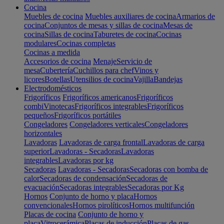
Cocina
Muebles de cocina
Muebles auxiliares de cocina
Armarios de
cocina
Conjuntos de mesas y sillas de cocina
Mesas de
cocina
Sillas de cocina
Taburetes de cocina
Cocinas
modulares
Cocinas completas
Cocinas a medida
Accesorios de cocina
Menaje
Servicio de
mesa
Cubertería
Cuchillos para chef
Vinos y
licores
Botellas
Utensilios de cocina
Vajilla
Bandejas
Electrodomésticos
Frigoríficos
Frigoríficos americanos
Frigoríficos
combi
Vinotecas
Frigoríficos integrables
Frigoríficos
pequeños
Frigoríficos portátiles
Congeladores
Congeladores verticales
Congeladores
horizontales
Lavadoras
Lavadoras de carga frontal
Lavadoras de carga
superior
Lavadoras - Secadoras
Lavadoras
integrables
Lavadoras por kg
Secadoras
Lavadoras - Secadoras
Secadoras con bomba de
calor
Secadoras de condensación
Secadoras de
evacuación
Secadoras integrables
Secadoras por Kg
Hornos
Conjunto de horno y placa
Hornos
convencionales
Hornos pirolíticos
Hornos multifunción
Placas de cocina
Conjunto de horno y
placa
Vitrocerámica
Placas de inducción
Placas de gas