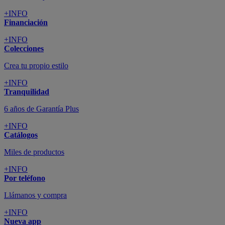
+INFO
Financiación
+INFO
Colecciones
Crea tu propio estilo
+INFO
Tranquilidad
6 años de Garantía Plus
+INFO
Catálogos
Miles de productos
+INFO
Por teléfono
Llámanos y compra
+INFO
Nueva app