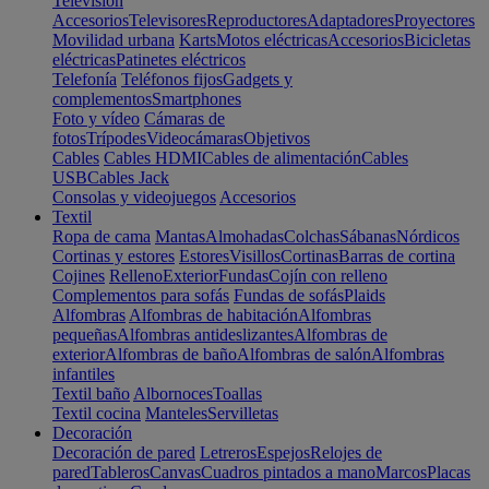
Televisión
Accesorios
Televisores
Reproductores
Adaptadores
Proyectores
Movilidad urbana
Karts
Motos eléctricas
Accesorios
Bicicletas
eléctricas
Patinetes eléctricos
Telefonía
Teléfonos fijos
Gadgets y
complementos
Smartphones
Foto y vídeo
Cámaras de
fotos
Trípodes
Videocámaras
Objetivos
Cables
Cables HDMI
Cables de alimentación
Cables
USB
Cables Jack
Consolas y videojuegos
Accesorios
Textil
Ropa de cama
Mantas
Almohadas
Colchas
Sábanas
Nórdicos
Cortinas y estores
Estores
Visillos
Cortinas
Barras de cortina
Cojines
Relleno
Exterior
Fundas
Cojín con relleno
Complementos para sofás
Fundas de sofás
Plaids
Alfombras
Alfombras de habitación
Alfombras
pequeñas
Alfombras antideslizantes
Alfombras de
exterior
Alfombras de baño
Alfombras de salón
Alfombras
infantiles
Textil baño
Albornoces
Toallas
Textil cocina
Manteles
Servilletas
Decoración
Decoración de pared
Letreros
Espejos
Relojes de
pared
Tableros
Canvas
Cuadros pintados a mano
Marcos
Placas