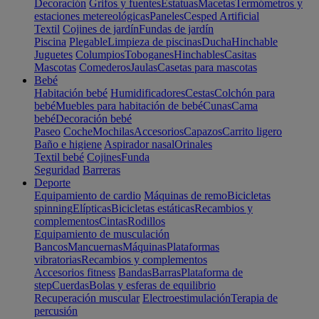
Decoración
Grifos y fuentes
Estatuas
Macetas
Termómetros y
estaciones metereológicas
Paneles
Cesped Artificial
Textil
Cojines de jardín
Fundas de jardín
Piscina
Plegable
Limpieza de piscinas
Ducha
Hinchable
Juguetes
Columpios
Toboganes
Hinchables
Casitas
Mascotas
Comederos
Jaulas
Casetas para mascotas
Bebé
Habitación bebé
Humidificadores
Cestas
Colchón para
bebé
Muebles para habitación de bebé
Cunas
Cama
bebé
Decoración bebé
Paseo
Coche
Mochilas
Accesorios
Capazos
Carrito ligero
Baño e higiene
Aspirador nasal
Orinales
Textil bebé
Cojines
Funda
Seguridad
Barreras
Deporte
Equipamiento de cardio
Máquinas de remo
Bicicletas
spinning
Elípticas
Bicicletas estáticas
Recambios y
complementos
Cintas
Rodillos
Equipamiento de musculación
Bancos
Mancuernas
Máquinas
Plataformas
vibratorias
Recambios y complementos
Accesorios fitness
Bandas
Barras
Plataforma de
step
Cuerdas
Bolas y esferas de equilibrio
Recuperación muscular
Electroestimulación
Terapia de
percusión