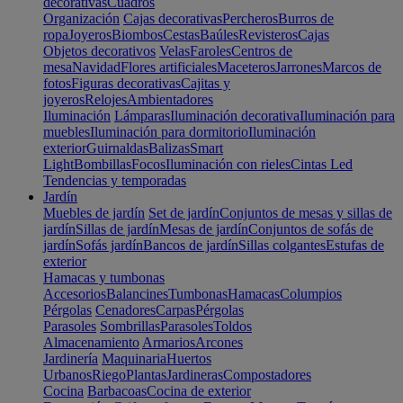
decorativas
Cuadros
Organización
Cajas decorativas
Percheros
Burros de
ropa
Joyeros
Biombos
Cestas
Baúles
Revisteros
Cajas
Objetos decorativos
Velas
Faroles
Centros de
mesa
Navidad
Flores artificiales
Maceteros
Jarrones
Marcos de
fotos
Figuras decorativas
Cajitas y
joyeros
Relojes
Ambientadores
Iluminación
Lámparas
Iluminación decorativa
Iluminación para
muebles
Iluminación para dormitorio
Iluminación
exterior
Guirnaldas
Balizas
Smart
Light
Bombillas
Focos
Iluminación con rieles
Cintas Led
Tendencias y temporadas
Jardín
Muebles de jardín
Set de jardín
Conjuntos de mesas y sillas de
jardín
Sillas de jardín
Mesas de jardín
Conjuntos de sofás de
jardín
Sofás jardín
Bancos de jardín
Sillas colgantes
Estufas de
exterior
Hamacas y tumbonas
Accesorios
Balancines
Tumbonas
Hamacas
Columpios
Pérgolas
Cenadores
Carpas
Pérgolas
Parasoles
Sombrillas
Parasoles
Toldos
Almacenamiento
Armarios
Arcones
Jardinería
Maquinaria
Huertos
Urbanos
Riego
Plantas
Jardineras
Compostadores
Cocina
Barbacoas
Cocina de exterior