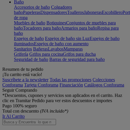
Baño
Accesorios de baño
Colgadores
baño
Papeleras
Dispensadores
Toalleros
Jaboneras
Escobillero
Port
de ropa
Muebles de baño
Botiquines
Conjuntos de muebles para
baño
Tocadores para baño
Armarios para baño
Repisa para
baño
Espejos de baño
Espejos de baño sin Luz
Espejos de baño
iluminados
Espejos de baño con aumento
Sanitarios
Bañeras
Lavabos
Mamparas
Grifería
Grifos para cocina
Grifos para ducha
Seguridad de baño
Barras de seguridad para baño
Resumen de tu pedido
¡Tu carrito está vacío!
Suscríbete a la newsletter
Todas las promociones
Colecciones
Conforama
Tarjeta Conforama
Financiación
Catálogos Conforama
Seguir Comprando
*Descuentos, cupones y servicios son aplicados en el carrito. Haz
clic en Tramitar Pedido para ver estos descuentos e importes
Pago 100% seguro
Total con descuento
(IVA incluido*)
Ir Al Carrito