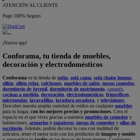
ATENCIÓN AL CLIENTE
Pago 100% Seguro
¡Nueva app!
Conforama, tu tienda de muebles,
decoración y electrodomésticos
Conforama
es tu tienda de
sofás
,
sofá cama
,
sofá chaise longue
,
sillón
,
sillón relax
,
colchones
,
muebles de salón
,
mesas comedor
,
dormitorio de juvenil
,
dormitorio de matrimonio
,
canapés
,
cocinas a medida
,
decoración
,
electrodomésticos
,
frigoríficos
,
microondas
,
lavavajillas
,
lavadora secadora
, y
televisiones
.
Descubre nuestra amplia variedad de estilos en cualquier
muebles
para tu hogar,
con los mejores precios y promociones
. Crea el
espacio en el que vives gracias a nuestros
muebles de comedor
y
habitaciones,
armarios
y
zapateros
,
mesas de comedor
y
sillas de
escritorio
. Además, podrás decorar tu casa con multitud de
artículos, tener el mejor ocio con los productos de
imagen y sonido
y aprovechar tu
jardín
en las épocas de buen tiempo. Conforama