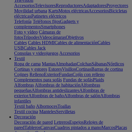
Televisión
Accesorios
Televisores
Reproductores
Adaptadores
Proyectores
Movilidad urbana
Karts
Motos eléctricas
Accesorios
Bicicletas
eléctricas
Patinetes eléctricos
Telefonía
Teléfonos fijos
Gadgets y
complementos
Smartphones
Foto y vídeo
Cámaras de
fotos
Trípodes
Videocámaras
Objetivos
Cables
Cables HDMI
Cables de alimentación
Cables
USB
Cables Jack
Consolas y videojuegos
Accesorios
Textil
Ropa de cama
Mantas
Almohadas
Colchas
Sábanas
Nórdicos
Cortinas y estores
Estores
Visillos
Cortinas
Barras de cortina
Cojines
Relleno
Exterior
Fundas
Cojín con relleno
Complementos para sofás
Fundas de sofás
Plaids
Alfombras
Alfombras de habitación
Alfombras
pequeñas
Alfombras antideslizantes
Alfombras de
exterior
Alfombras de baño
Alfombras de salón
Alfombras
infantiles
Textil baño
Albornoces
Toallas
Textil cocina
Manteles
Servilletas
Decoración
Decoración de pared
Letreros
Espejos
Relojes de
pared
Tableros
Canvas
Cuadros pintados a mano
Marcos
Placas