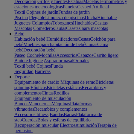
Decoración
Grifos y fuentes
Estatuas
Macetas
Termómetros y
estaciones metereológicas
Paneles
Cesped Artificial
Textil
Cojines de jardín
Fundas de jardín
Piscina
Plegable
Limpieza de piscinas
Ducha
Hinchable
Juguetes
Columpios
Toboganes
Hinchables
Casitas
Mascotas
Comederos
Jaulas
Casetas para mascotas
Bebé
Habitación bebé
Humidificadores
Cestas
Colchón para
bebé
Muebles para habitación de bebé
Cunas
Cama
bebé
Decoración bebé
Paseo
Coche
Mochilas
Accesorios
Capazos
Carrito ligero
Baño e higiene
Aspirador nasal
Orinales
Textil bebé
Cojines
Funda
Seguridad
Barreras
Deporte
Equipamiento de cardio
Máquinas de remo
Bicicletas
spinning
Elípticas
Bicicletas estáticas
Recambios y
complementos
Cintas
Rodillos
Equipamiento de musculación
Bancos
Mancuernas
Máquinas
Plataformas
vibratorias
Recambios y complementos
Accesorios fitness
Bandas
Barras
Plataforma de
step
Cuerdas
Bolas y esferas de equilibrio
Recuperación muscular
Electroestimulación
Terapia de
percusión