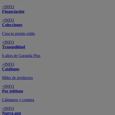
+INFO
Financiación
+INFO
Colecciones
Crea tu propio estilo
+INFO
Tranquilidad
6 años de Garantía Plus
+INFO
Catálogos
Miles de productos
+INFO
Por teléfono
Llámanos y compra
+INFO
Nueva app