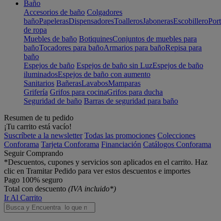
Baño
Accesorios de baño
Colgadores
baño
Papeleras
Dispensadores
Toalleros
Jaboneras
Escobillero
Port
de ropa
Muebles de baño
Botiquines
Conjuntos de muebles para
baño
Tocadores para baño
Armarios para baño
Repisa para
baño
Espejos de baño
Espejos de baño sin Luz
Espejos de baño
iluminados
Espejos de baño con aumento
Sanitarios
Bañeras
Lavabos
Mamparas
Grifería
Grifos para cocina
Grifos para ducha
Seguridad de baño
Barras de seguridad para baño
Resumen de tu pedido
¡Tu carrito está vacío!
Suscríbete a la newsletter
Todas las promociones
Colecciones
Conforama
Tarjeta Conforama
Financiación
Catálogos Conforama
Seguir Comprando
*Descuentos, cupones y servicios son aplicados en el carrito. Haz
clic en Tramitar Pedido para ver estos descuentos e importes
Pago 100% seguro
Total con descuento
(IVA incluido*)
Ir Al Carrito