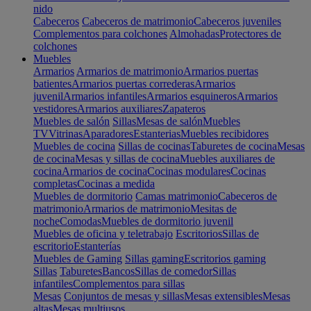
nido
Cabeceros
Cabeceros de matrimonio
Cabeceros juveniles
Complementos para colchones
Almohadas
Protectores de
colchones
Muebles
Armarios
Armarios de matrimonio
Armarios puertas
batientes
Armarios puertas correderas
Armarios
juvenil
Armarios infantiles
Armarios esquineros
Armarios
vestidores
Armarios auxiliares
Zapateros
Muebles de salón
Sillas
Mesas de salón
Muebles
TV
Vitrinas
Aparadores
Estanterias
Muebles recibidores
Muebles de cocina
Sillas de cocinas
Taburetes de cocina
Mesas
de cocina
Mesas y sillas de cocina
Muebles auxiliares de
cocina
Armarios de cocina
Cocinas modulares
Cocinas
completas
Cocinas a medida
Muebles de dormitorio
Camas matrimonio
Cabeceros de
matrimonio
Armarios de matrimonio
Mesitas de
noche
Comodas
Muebles de dormitorio juvenil
Muebles de oficina y teletrabajo
Escritorios
Sillas de
escritorio
Estanterías
Muebles de Gaming
Sillas gaming
Escritorios gaming
Sillas
Taburetes
Bancos
Sillas de comedor
Sillas
infantiles
Complementos para sillas
Mesas
Conjuntos de mesas y sillas
Mesas extensibles
Mesas
altas
Mesas multiusos