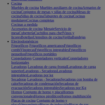
Cocina
Muebles de cocina
Muebles auxiliares de cocina
Armarios de
cocina
Conjuntos de mesas y sillas de cocina
Mesas de
cocina
Sillas de cocina
Taburetes de cocina
Cocinas
modulares
Cocinas completas
Cocinas a medida
Accesorios de cocina
Menaje
Servicio de
mesa
Cubertería
Cuchillos para chef
Vinos y
licores
Botellas
Utensilios de cocina
Vajilla
Bandejas
Electrodomésticos
Frigoríficos
Frigoríficos americanos
Frigoríficos
combi
Vinotecas
Frigoríficos integrables
Frigoríficos
pequeños
Frigoríficos portátiles
Congeladores
Congeladores verticales
Congeladores
horizontales
Lavadoras
Lavadoras de carga frontal
Lavadoras de carga
superior
Lavadoras - Secadoras
Lavadoras
integrables
Lavadoras por kg
Secadoras
Lavadoras - Secadoras
Secadoras con bomba de
calor
Secadoras de condensación
Secadoras de
evacuación
Secadoras integrables
Secadoras por Kg
Hornos
Conjunto de horno y placa
Hornos
convencionales
Hornos pirolíticos
Hornos multifunción
Placas de cocina
Conjunto de horno y
placa
Vitrocerámica
Placas de inducción
Placas de gas