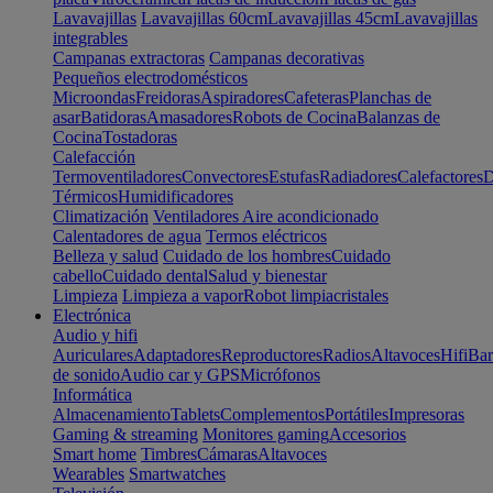
Lavavajillas
Lavavajillas 60cm
Lavavajillas 45cm
Lavavajillas
integrables
Campanas extractoras
Campanas decorativas
Pequeños electrodomésticos
Microondas
Freidoras
Aspiradores
Cafeteras
Planchas de
asar
Batidoras
Amasadores
Robots de Cocina
Balanzas de
Cocina
Tostadoras
Calefacción
Termoventiladores
Convectores
Estufas
Radiadores
Calefactores
D
Térmicos
Humidificadores
Climatización
Ventiladores
Aire acondicionado
Calentadores de agua
Termos eléctricos
Belleza y salud
Cuidado de los hombres
Cuidado
cabello
Cuidado dental
Salud y bienestar
Limpieza
Limpieza a vapor
Robot limpiacristales
Electrónica
Audio y hifi
Auriculares
Adaptadores
Reproductores
Radios
Altavoces
Hifi
Bar
de sonido
Audio car y GPS
Micrófonos
Informática
Almacenamiento
Tablets
Complementos
Portátiles
Impresoras
Gaming & streaming
Monitores gaming
Accesorios
Smart home
Timbres
Cámaras
Altavoces
Wearables
Smartwatches