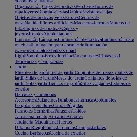
decorativas
Cuadros
Organización
Cajas decorativas
Percheros
Burros de
ropa
Joyeros
Biombos
Cestas
Baúles
Revisteros
Cajas
Objetos decorativos
Velas
Faroles
Centros de
mesa
Navidad
Flores artificiales
Maceteros
Jarrones
Marcos de
fotos
Figuras decorativas
Cajitas y
joyeros
Relojes
Ambientadores
Iluminación
Lámparas
Iluminación decorativa
Iluminación para
muebles
Iluminación para dormitorio
Iluminación
exterior
Guirnaldas
Balizas
Smart
Light
Bombillas
Focos
Iluminación con rieles
Cintas Led
Tendencias y temporadas
Jardín
Muebles de jardín
Set de jardín
Conjuntos de mesas y sillas de
jardín
Sillas de jardín
Mesas de jardín
Conjuntos de sofás de
jardín
Sofás jardín
Bancos de jardín
Sillas colgantes
Estufas de
exterior
Hamacas y tumbonas
Accesorios
Balancines
Tumbonas
Hamacas
Columpios
Pérgolas
Cenadores
Carpas
Pérgolas
Parasoles
Sombrillas
Parasoles
Toldos
Almacenamiento
Armarios
Arcones
Jardinería
Maquinaria
Huertos
Urbanos
Riego
Plantas
Jardineras
Compostadores
Cocina
Barbacoas
Cocina de exterior