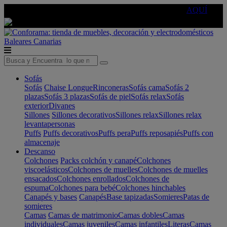
🔵Cambia tu electro con
-10% EXTRA
de descuento ☑️
AQUÍ
Baleares
Canarias
Sofás
Sofás
Chaise Longue
Rinconeras
Sofás cama
Sofás 2
plazas
Sofás 3 plazas
Sofás de piel
Sofás relax
Sofás
exterior
Divanes
Sillones
Sillones decorativos
Sillones relax
Sillones relax
levantapersonas
Puffs
Puffs decorativos
Puffs pera
Puffs reposapiés
Puffs con
almacenaje
Descanso
Colchones
Packs colchón y canapé
Colchones
viscoelásticos
Colchones de muelles
Colchones de muelles
ensacados
Colchones enrollados
Colchones de
espuma
Colchones para bebé
Colchones hinchables
Canapés y bases
Canapés
Base tapizadas
Somieres
Patas de
somieres
Camas
Camas de matrimonio
Camas dobles
Camas
individuales
Camas juveniles
Camas infantiles
Literas
Camas