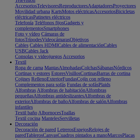
Televisión
Accesorios
Televisores
Reproductores
Adaptadores
Proyectores
Movilidad urbana
Karts
Motos eléctricas
Accesorios
Bicicletas
eléctricas
Patinetes eléctricos
Telefonía
Teléfonos fijos
Gadgets y
complementos
Smartphones
Foto y vídeo
Cámaras de
fotos
Trípodes
Videocámaras
Objetivos
Cables
Cables HDMI
Cables de alimentación
Cables
USB
Cables Jack
Consolas y videojuegos
Accesorios
Textil
Ropa de cama
Mantas
Almohadas
Colchas
Sábanas
Nórdicos
Cortinas y estores
Estores
Visillos
Cortinas
Barras de cortina
Cojines
Relleno
Exterior
Fundas
Cojín con relleno
Complementos para sofás
Fundas de sofás
Plaids
Alfombras
Alfombras de habitación
Alfombras
pequeñas
Alfombras antideslizantes
Alfombras de
exterior
Alfombras de baño
Alfombras de salón
Alfombras
infantiles
Textil baño
Albornoces
Toallas
Textil cocina
Manteles
Servilletas
Decoración
Decoración de pared
Letreros
Espejos
Relojes de
pared
Tableros
Canvas
Cuadros pintados a mano
Marcos
Placas