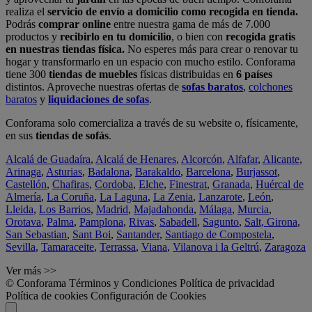
realiza el
servicio de envío a domicilio como recogida en tienda.
Podrás
comprar online
entre nuestra gama de más de 7.000
productos y
recibirlo en tu domicilio
, o bien con
recogida gratis
en nuestras tiendas física.
No esperes más para crear o renovar tu
hogar y transformarlo en un espacio con mucho estilo. Conforama
tiene 300
tiendas de muebles
físicas distribuidas en
6 países
distintos. Aproveche nuestras ofertas de
sofas baratos
,
colchones
baratos
y
liquidaciones de sofas
.
Conforama solo comercializa a través de su website o, físicamente,
en sus
tiendas de sofás
.
Alcalá de Guadaíra
,
Alcalá de Henares
,
Alcorcón
,
Alfafar
,
Alicante
,
Arinaga
,
Asturias
,
Badalona
,
Barakaldo
,
Barcelona
,
Burjassot
,
Castellón
,
Chafiras
,
Cordoba
,
Elche
,
Finestrat
,
Granada
,
Huércal de
Almería
,
La Coruña
,
La Laguna
,
La Zenia
,
Lanzarote
,
León
,
Lleida
,
Los Barrios
,
Madrid
,
Majadahonda
,
Málaga
,
Murcia
,
Orotava
,
Palma
,
Pamplona
,
Rivas
,
Sabadell
,
Sagunto
,
Salt, Girona
,
San Sebastian
,
Sant Boi
,
Santander
,
Santiago de Compostela
,
Sevilla
,
Tamaraceite
,
Terrassa
,
Viana
,
Vilanova i la Geltrú
,
Zaragoza
Ver más >>
© Conforama
Términos y Condiciones
Política de privacidad
Política de cookies
Configuración de Cookies