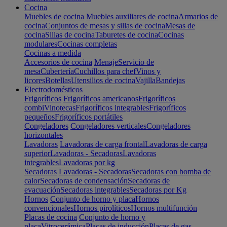
Cocina
Muebles de cocina
Muebles auxiliares de cocina
Armarios de
cocina
Conjuntos de mesas y sillas de cocina
Mesas de
cocina
Sillas de cocina
Taburetes de cocina
Cocinas
modulares
Cocinas completas
Cocinas a medida
Accesorios de cocina
Menaje
Servicio de
mesa
Cubertería
Cuchillos para chef
Vinos y
licores
Botellas
Utensilios de cocina
Vajilla
Bandejas
Electrodomésticos
Frigoríficos
Frigoríficos americanos
Frigoríficos
combi
Vinotecas
Frigoríficos integrables
Frigoríficos
pequeños
Frigoríficos portátiles
Congeladores
Congeladores verticales
Congeladores
horizontales
Lavadoras
Lavadoras de carga frontal
Lavadoras de carga
superior
Lavadoras - Secadoras
Lavadoras
integrables
Lavadoras por kg
Secadoras
Lavadoras - Secadoras
Secadoras con bomba de
calor
Secadoras de condensación
Secadoras de
evacuación
Secadoras integrables
Secadoras por Kg
Hornos
Conjunto de horno y placa
Hornos
convencionales
Hornos pirolíticos
Hornos multifunción
Placas de cocina
Conjunto de horno y
placa
Vitrocerámica
Placas de inducción
Placas de gas