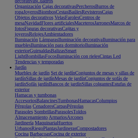
decorativas
Cuadros
Organización
Cajas decorativas
Percheros
Burros de
ropa
Joyeros
Biombos
Cestas
Baúles
Revisteros
Cajas
Objetos decorativos
Velas
Faroles
Centros de
mesa
Navidad
Flores artificiales
Maceteros
Jarrones
Marcos de
fotos
Figuras decorativas
Cajitas y
joyeros
Relojes
Ambientadores
Iluminación
Lámparas
Iluminación decorativa
Iluminación para
muebles
Iluminación para dormitorio
Iluminación
exterior
Guirnaldas
Balizas
Smart
Light
Bombillas
Focos
Iluminación con rieles
Cintas Led
Tendencias y temporadas
Jardín
Muebles de jardín
Set de jardín
Conjuntos de mesas y sillas de
jardín
Sillas de jardín
Mesas de jardín
Conjuntos de sofás de
jardín
Sofás jardín
Bancos de jardín
Sillas colgantes
Estufas de
exterior
Hamacas y tumbonas
Accesorios
Balancines
Tumbonas
Hamacas
Columpios
Pérgolas
Cenadores
Carpas
Pérgolas
Parasoles
Sombrillas
Parasoles
Toldos
Almacenamiento
Armarios
Arcones
Jardinería
Maquinaria
Huertos
Urbanos
Riego
Plantas
Jardineras
Compostadores
Cocina
Barbacoas
Cocina de exterior