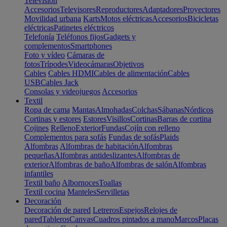
Televisión
Accesorios
Televisores
Reproductores
Adaptadores
Proyectores
Movilidad urbana
Karts
Motos eléctricas
Accesorios
Bicicletas
eléctricas
Patinetes eléctricos
Telefonía
Teléfonos fijos
Gadgets y
complementos
Smartphones
Foto y vídeo
Cámaras de
fotos
Trípodes
Videocámaras
Objetivos
Cables
Cables HDMI
Cables de alimentación
Cables
USB
Cables Jack
Consolas y videojuegos
Accesorios
Textil
Ropa de cama
Mantas
Almohadas
Colchas
Sábanas
Nórdicos
Cortinas y estores
Estores
Visillos
Cortinas
Barras de cortina
Cojines
Relleno
Exterior
Fundas
Cojín con relleno
Complementos para sofás
Fundas de sofás
Plaids
Alfombras
Alfombras de habitación
Alfombras
pequeñas
Alfombras antideslizantes
Alfombras de
exterior
Alfombras de baño
Alfombras de salón
Alfombras
infantiles
Textil baño
Albornoces
Toallas
Textil cocina
Manteles
Servilletas
Decoración
Decoración de pared
Letreros
Espejos
Relojes de
pared
Tableros
Canvas
Cuadros pintados a mano
Marcos
Placas