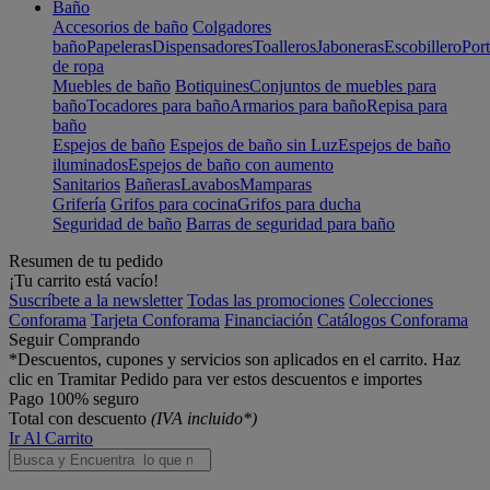
Baño
Accesorios de baño
Colgadores
baño
Papeleras
Dispensadores
Toalleros
Jaboneras
Escobillero
Port
de ropa
Muebles de baño
Botiquines
Conjuntos de muebles para
baño
Tocadores para baño
Armarios para baño
Repisa para
baño
Espejos de baño
Espejos de baño sin Luz
Espejos de baño
iluminados
Espejos de baño con aumento
Sanitarios
Bañeras
Lavabos
Mamparas
Grifería
Grifos para cocina
Grifos para ducha
Seguridad de baño
Barras de seguridad para baño
Resumen de tu pedido
¡Tu carrito está vacío!
Suscríbete a la newsletter
Todas las promociones
Colecciones
Conforama
Tarjeta Conforama
Financiación
Catálogos Conforama
Seguir Comprando
*Descuentos, cupones y servicios son aplicados en el carrito. Haz
clic en Tramitar Pedido para ver estos descuentos e importes
Pago 100% seguro
Total con descuento
(IVA incluido*)
Ir Al Carrito