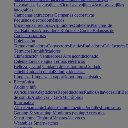
Lavavajillas
Lavavajillas 60cm
Lavavajillas 45cm
Lavavajillas
integrables
Campanas extractoras
Campanas decorativas
Pequeños electrodomésticos
Microondas
Freidoras
Aspiradores
Cafeteras
Planchas de
asar
Batidoras
Amasadores
Robots de Cocina
Balanzas de
Cocina
Tostadoras
Calefacción
Termoventiladores
Convectores
Estufas
Radiadores
Calefactores
D
Térmicos
Humidificadores
Climatización
Ventiladores
Aire acondicionado
Calentadores de agua
Termos eléctricos
Belleza y salud
Cuidado de los hombres
Cuidado
cabello
Cuidado dental
Salud y bienestar
Limpieza
Limpieza a vapor
Robot limpiacristales
Electrónica
Audio y hifi
Auriculares
Adaptadores
Reproductores
Radios
Altavoces
Hifi
Bar
de sonido
Audio car y GPS
Micrófonos
Informática
Almacenamiento
Tablets
Complementos
Portátiles
Impresoras
Gaming & streaming
Monitores gaming
Accesorios
Smart home
Timbres
Cámaras
Altavoces
Wearables
Smartwatches