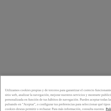
Utilizamos cookies propias y de terceros para garantizar el correcto funcionami
sitio web, analizar la navegación, mejorar nuestros servicios y mostrarte public
personalizada en función de tus hábitos de navegación. Puedes aceptar todas la
pulsando en “Aceptar”, o configurar tus preferencias para seleccionar qué tipos
cookies deseas permitir o rechazar. Para más información, consulta nuestra
Pol