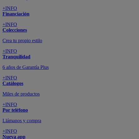
+INFO
Financiación
+INFO
Colecciones
Crea tu propio estilo
+INFO
Tranquilidad
6 años de Garantía Plus
+INFO
Catálogos
Miles de productos
+INFO
Por teléfono
Llámanos y compra
+INFO
Nueva app