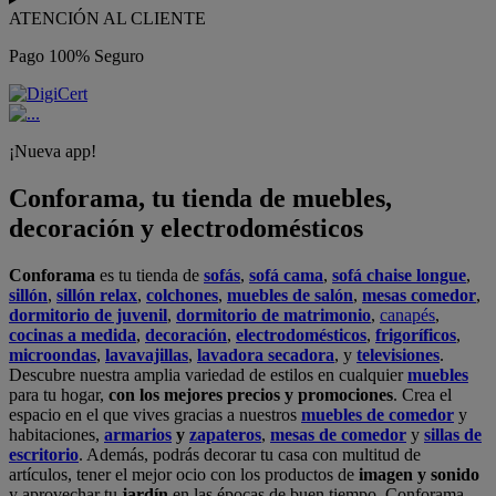
ATENCIÓN AL CLIENTE
Pago 100% Seguro
¡Nueva app!
Conforama, tu tienda de muebles,
decoración y electrodomésticos
Conforama
es tu tienda de
sofás
,
sofá cama
,
sofá chaise longue
,
sillón
,
sillón relax
,
colchones
,
muebles de salón
,
mesas comedor
,
dormitorio de juvenil
,
dormitorio de matrimonio
,
canapés
,
cocinas a medida
,
decoración
,
electrodomésticos
,
frigoríficos
,
microondas
,
lavavajillas
,
lavadora secadora
, y
televisiones
.
Descubre nuestra amplia variedad de estilos en cualquier
muebles
para tu hogar,
con los mejores precios y promociones
. Crea el
espacio en el que vives gracias a nuestros
muebles de comedor
y
habitaciones,
armarios
y
zapateros
,
mesas de comedor
y
sillas de
escritorio
. Además, podrás decorar tu casa con multitud de
artículos, tener el mejor ocio con los productos de
imagen y sonido
y aprovechar tu
jardín
en las épocas de buen tiempo. Conforama