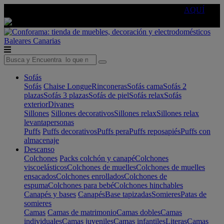
🔵Cambia tu electro con
-10% EXTRA
de descuento ☑️
AQUÍ
Baleares
Canarias
Sofás
Sofás
Chaise Longue
Rinconeras
Sofás cama
Sofás 2
plazas
Sofás 3 plazas
Sofás de piel
Sofás relax
Sofás
exterior
Divanes
Sillones
Sillones decorativos
Sillones relax
Sillones relax
levantapersonas
Puffs
Puffs decorativos
Puffs pera
Puffs reposapiés
Puffs con
almacenaje
Descanso
Colchones
Packs colchón y canapé
Colchones
viscoelásticos
Colchones de muelles
Colchones de muelles
ensacados
Colchones enrollados
Colchones de
espuma
Colchones para bebé
Colchones hinchables
Canapés y bases
Canapés
Base tapizadas
Somieres
Patas de
somieres
Camas
Camas de matrimonio
Camas dobles
Camas
individuales
Camas juveniles
Camas infantiles
Literas
Camas