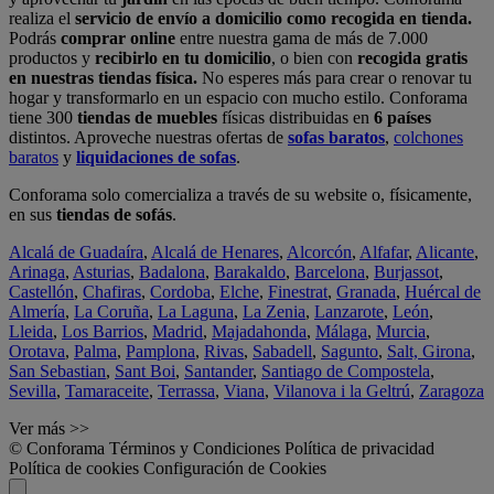
realiza el
servicio de envío a domicilio como recogida en tienda.
Podrás
comprar online
entre nuestra gama de más de 7.000
productos y
recibirlo en tu domicilio
, o bien con
recogida gratis
en nuestras tiendas física.
No esperes más para crear o renovar tu
hogar y transformarlo en un espacio con mucho estilo. Conforama
tiene 300
tiendas de muebles
físicas distribuidas en
6 países
distintos. Aproveche nuestras ofertas de
sofas baratos
,
colchones
baratos
y
liquidaciones de sofas
.
Conforama solo comercializa a través de su website o, físicamente,
en sus
tiendas de sofás
.
Alcalá de Guadaíra
,
Alcalá de Henares
,
Alcorcón
,
Alfafar
,
Alicante
,
Arinaga
,
Asturias
,
Badalona
,
Barakaldo
,
Barcelona
,
Burjassot
,
Castellón
,
Chafiras
,
Cordoba
,
Elche
,
Finestrat
,
Granada
,
Huércal de
Almería
,
La Coruña
,
La Laguna
,
La Zenia
,
Lanzarote
,
León
,
Lleida
,
Los Barrios
,
Madrid
,
Majadahonda
,
Málaga
,
Murcia
,
Orotava
,
Palma
,
Pamplona
,
Rivas
,
Sabadell
,
Sagunto
,
Salt, Girona
,
San Sebastian
,
Sant Boi
,
Santander
,
Santiago de Compostela
,
Sevilla
,
Tamaraceite
,
Terrassa
,
Viana
,
Vilanova i la Geltrú
,
Zaragoza
Ver más >>
© Conforama
Términos y Condiciones
Política de privacidad
Política de cookies
Configuración de Cookies