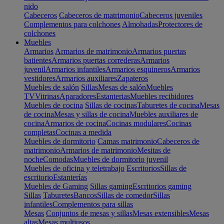
nido
Cabeceros
Cabeceros de matrimonio
Cabeceros juveniles
Complementos para colchones
Almohadas
Protectores de
colchones
Muebles
Armarios
Armarios de matrimonio
Armarios puertas
batientes
Armarios puertas correderas
Armarios
juvenil
Armarios infantiles
Armarios esquineros
Armarios
vestidores
Armarios auxiliares
Zapateros
Muebles de salón
Sillas
Mesas de salón
Muebles
TV
Vitrinas
Aparadores
Estanterias
Muebles recibidores
Muebles de cocina
Sillas de cocinas
Taburetes de cocina
Mesas
de cocina
Mesas y sillas de cocina
Muebles auxiliares de
cocina
Armarios de cocina
Cocinas modulares
Cocinas
completas
Cocinas a medida
Muebles de dormitorio
Camas matrimonio
Cabeceros de
matrimonio
Armarios de matrimonio
Mesitas de
noche
Comodas
Muebles de dormitorio juvenil
Muebles de oficina y teletrabajo
Escritorios
Sillas de
escritorio
Estanterías
Muebles de Gaming
Sillas gaming
Escritorios gaming
Sillas
Taburetes
Bancos
Sillas de comedor
Sillas
infantiles
Complementos para sillas
Mesas
Conjuntos de mesas y sillas
Mesas extensibles
Mesas
altas
Mesas multiusos