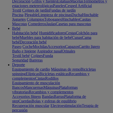
Decoración
Grifos y fuentes
Estatuas
Macetas
Termómetros y
estaciones metereológicas
Paneles
Cesped Artificial
Textil
Cojines de jardín
Fundas de jardín
Piscina
Plegable
Limpieza de piscinas
Ducha
Hinchable
Juguetes
Columpios
Toboganes
Hinchables
Casitas
Mascotas
Comederos
Jaulas
Casetas para mascotas
Bebé
Habitación bebé
Humidificadores
Cestas
Colchón para
bebé
Muebles para habitación de bebé
Cunas
Cama
bebé
Decoración bebé
Paseo
Coche
Mochilas
Accesorios
Capazos
Carrito ligero
Baño e higiene
Aspirador nasal
Orinales
Textil bebé
Cojines
Funda
Seguridad
Barreras
Deporte
Equipamiento de cardio
Máquinas de remo
Bicicletas
spinning
Elípticas
Bicicletas estáticas
Recambios y
complementos
Cintas
Rodillos
Equipamiento de musculación
Bancos
Mancuernas
Máquinas
Plataformas
vibratorias
Recambios y complementos
Accesorios fitness
Bandas
Barras
Plataforma de
step
Cuerdas
Bolas y esferas de equilibrio
Recuperación muscular
Electroestimulación
Terapia de
percusión