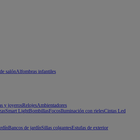
de salón
Alfombras infantiles
as y joyeros
Relojes
Ambientadores
zas
Smart Light
Bombillas
Focos
Iluminación con rieles
Cintas Led
ardín
Bancos de jardín
Sillas colgantes
Estufas de exterior