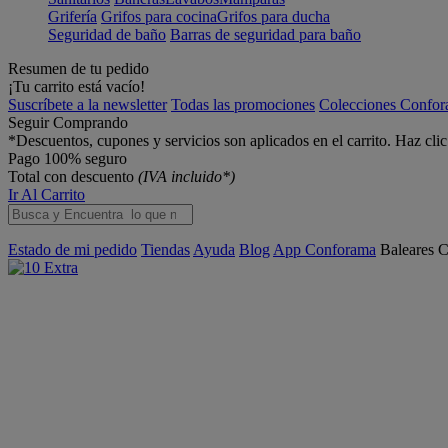
Grifería
Grifos para cocina
Grifos para ducha
Seguridad de baño
Barras de seguridad para baño
Resumen de tu pedido
¡Tu carrito está vacío!
Suscríbete a la newsletter
Todas las promociones
Colecciones Confo
Seguir Comprando
*Descuentos, cupones y servicios son aplicados en el carrito. Haz cli
Pago 100% seguro
Total con descuento
(IVA incluido*)
Ir Al Carrito
Estado de mi pedido
Tiendas
Ayuda
Blog
App Conforama
Baleares
C