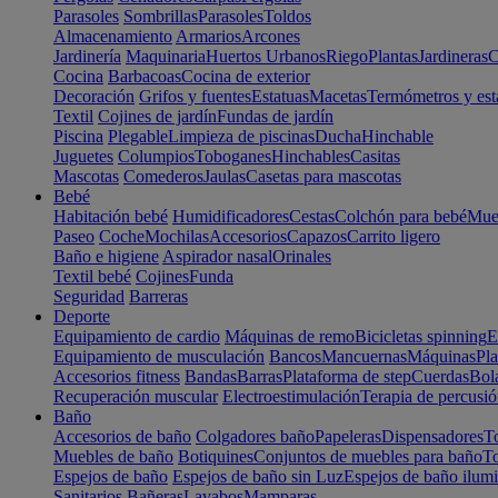
Parasoles
Sombrillas
Parasoles
Toldos
Almacenamiento
Armarios
Arcones
Jardinería
Maquinaria
Huertos Urbanos
Riego
Plantas
Jardineras
C
Cocina
Barbacoas
Cocina de exterior
Decoración
Grifos y fuentes
Estatuas
Macetas
Termómetros y est
Textil
Cojines de jardín
Fundas de jardín
Piscina
Plegable
Limpieza de piscinas
Ducha
Hinchable
Juguetes
Columpios
Toboganes
Hinchables
Casitas
Mascotas
Comederos
Jaulas
Casetas para mascotas
Bebé
Habitación bebé
Humidificadores
Cestas
Colchón para bebé
Mueb
Paseo
Coche
Mochilas
Accesorios
Capazos
Carrito ligero
Baño e higiene
Aspirador nasal
Orinales
Textil bebé
Cojines
Funda
Seguridad
Barreras
Deporte
Equipamiento de cardio
Máquinas de remo
Bicicletas spinning
E
Equipamiento de musculación
Bancos
Mancuernas
Máquinas
Pla
Accesorios fitness
Bandas
Barras
Plataforma de step
Cuerdas
Bola
Recuperación muscular
Electroestimulación
Terapia de percusi
Baño
Accesorios de baño
Colgadores baño
Papeleras
Dispensadores
To
Muebles de baño
Botiquines
Conjuntos de muebles para baño
To
Espejos de baño
Espejos de baño sin Luz
Espejos de baño ilum
Sanitarios
Bañeras
Lavabos
Mamparas