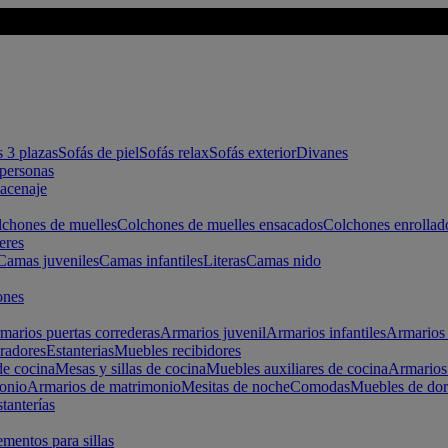
s 3 plazas
Sofás de piel
Sofás relax
Sofás exterior
Divanes
apersonas
macenaje
chones de muelles
Colchones de muelles ensacados
Colchones enrollad
eres
Camas juveniles
Camas infantiles
Literas
Camas nido
ones
marios puertas correderas
Armarios juvenil
Armarios infantiles
Armarios 
radores
Estanterias
Muebles recibidores
e cocina
Mesas y sillas de cocina
Muebles auxiliares de cocina
Armarios
onio
Armarios de matrimonio
Mesitas de noche
Comodas
Muebles de dor
tanterías
entos para sillas