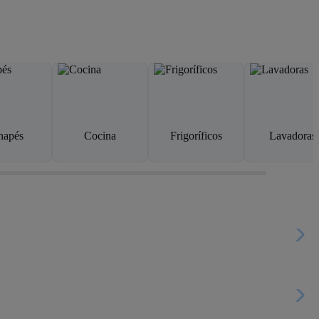
napés
Cocina
Frigoríficos
Lavadoras