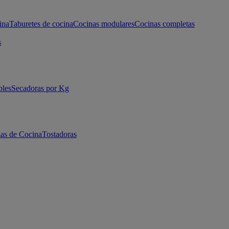
ina
Taburetes de cocina
Cocinas modulares
Cocinas completas
s
bles
Secadoras por Kg
as de Cocina
Tostadoras