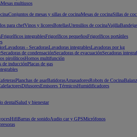
s
Mesas multiusos
cina
Conjuntos de mesas y sillas de cocina
Mesas de cocina
Sillas de coc
los para chef
Vinos y licores
Botellas
Utensilios de cocina
Vajilla
Bandeja
s
Frigoríficos integrables
Frigoríficos pequeños
Frigoríficos portátiles
es
ior
Lavadoras - Secadoras
Lavadoras integrables
Lavadoras por kg
r
Secadoras de condensación
Secadoras de evacuación
Secadoras integra
s pirolíticos
Hornos multifunción
s de inducción
Placas de gas
ntegrables
afeteras
Planchas de asar
Batidoras
Amasadores
Robots de Cocina
Balanz
alefactores
Difusores
Emisores Térmicos
Humidificadores
o dental
Salud y bienestar
voces
Hifi
Barras de sonido
Audio car y GPS
Micrófonos
presoras