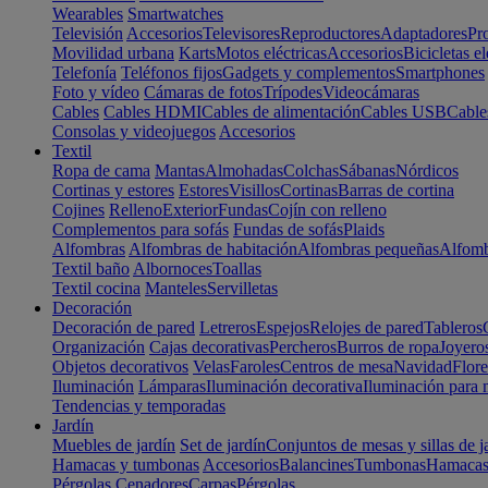
Wearables
Smartwatches
Televisión
Accesorios
Televisores
Reproductores
Adaptadores
Pr
Movilidad urbana
Karts
Motos eléctricas
Accesorios
Bicicletas el
Telefonía
Teléfonos fijos
Gadgets y complementos
Smartphones
Foto y vídeo
Cámaras de fotos
Trípodes
Videocámaras
Cables
Cables HDMI
Cables de alimentación
Cables USB
Cable
Consolas y videojuegos
Accesorios
Textil
Ropa de cama
Mantas
Almohadas
Colchas
Sábanas
Nórdicos
Cortinas y estores
Estores
Visillos
Cortinas
Barras de cortina
Cojines
Relleno
Exterior
Fundas
Cojín con relleno
Complementos para sofás
Fundas de sofás
Plaids
Alfombras
Alfombras de habitación
Alfombras pequeñas
Alfomb
Textil baño
Albornoces
Toallas
Textil cocina
Manteles
Servilletas
Decoración
Decoración de pared
Letreros
Espejos
Relojes de pared
Tableros
Organización
Cajas decorativas
Percheros
Burros de ropa
Joyero
Objetos decorativos
Velas
Faroles
Centros de mesa
Navidad
Flore
Iluminación
Lámparas
Iluminación decorativa
Iluminación para 
Tendencias y temporadas
Jardín
Muebles de jardín
Set de jardín
Conjuntos de mesas y sillas de j
Hamacas y tumbonas
Accesorios
Balancines
Tumbonas
Hamaca
Pérgolas
Cenadores
Carpas
Pérgolas