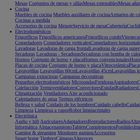
Mesas
Conjuntos de mesas y sillas
Mesas extensibles
Mesas alta
Cocina
Muebles de cocina
Muebles auxiliares de cocina
Armarios de co
Cocinas a medida
Accesorios de cocina
Menaje
Servicio de mesa
Cubertería
Cuchil
Electrodomésticos
Frigoríficos
Frigoríficos americanos
Frigoríficos combi
Vinoteca
Congeladores
Congeladores verticales
Congeladores horizontal
Lavadoras
Lavadoras de carga frontal
Lavadoras de carga super
Secadoras
Lavadoras - Secadoras
Secadoras con bomba de calo
Hornos
Conjunto de horno y placa
Hornos convencionales
Horno
Placas de cocina
Conjunto de horno y placa
Vitrocerámica
Placa
Lavavajillas
Lavavajillas 60cm
Lavavajillas 45cm
Lavavajillas i
Campanas extractoras
Campanas decorativas
Pequeños electrodomésticos
Microondas
Freidoras
Aspiradores
C
Calefacción
Termoventiladores
Convectores
Estufas
Radiadores
C
Climatización
Ventiladores
Aire acondicionado
Calentadores de agua
Termos eléctricos
Belleza y salud
Cuidado de los hombres
Cuidado cabello
Cuidad
Limpieza
Limpieza a vapor
Robot limpiacristales
Electrónica
Audio y hifi
Auriculares
Adaptadores
Reproductores
Radios
Alta
Informática
Almacenamiento
Tablets
Complementos
Portátiles
Im
Gaming & streaming
Monitores gaming
Accesorios
Smart home
Timbres
Cámaras
Altavoces