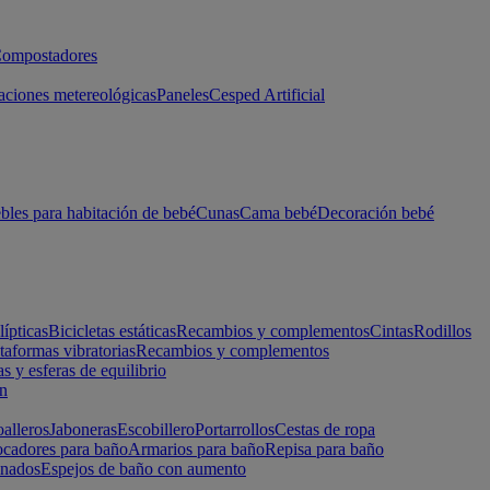
ompostadores
aciones metereológicas
Paneles
Cesped Artificial
les para habitación de bebé
Cunas
Cama bebé
Decoración bebé
lípticas
Bicicletas estáticas
Recambios y complementos
Cintas
Rodillos
taformas vibratorias
Recambios y complementos
s y esferas de equilibrio
ón
alleros
Jaboneras
Escobillero
Portarrollos
Cestas de ropa
cadores para baño
Armarios para baño
Repisa para baño
inados
Espejos de baño con aumento