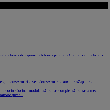
os
Colchones de espuma
Colchones para bebé
Colchones hinchables
esquineros
Armarios vestidores
Armarios auxiliares
Zapateros
 de cocina
Cocinas modulares
Cocinas completas
Cocinas a medida
mitorio juvenil