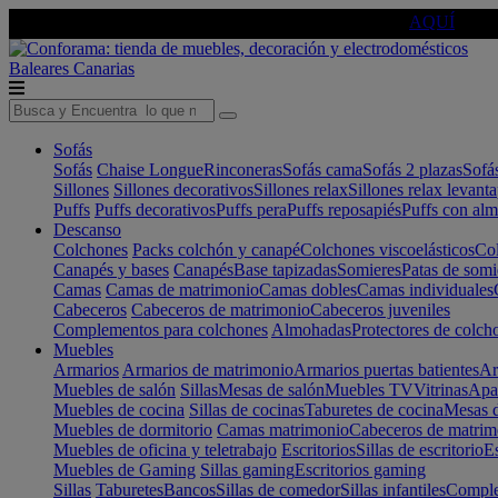
🔵Cambia tu electro con
-10% EXTRA
de descuento ☑️
AQUÍ
Baleares
Canarias
Sofás
Sofás
Chaise Longue
Rinconeras
Sofás cama
Sofás 2 plazas
Sofá
Sillones
Sillones decorativos
Sillones relax
Sillones relax levant
Puffs
Puffs decorativos
Puffs pera
Puffs reposapiés
Puffs con al
Descanso
Colchones
Packs colchón y canapé
Colchones viscoelásticos
Col
Canapés y bases
Canapés
Base tapizadas
Somieres
Patas de somi
Camas
Camas de matrimonio
Camas dobles
Camas individuales
Cabeceros
Cabeceros de matrimonio
Cabeceros juveniles
Complementos para colchones
Almohadas
Protectores de colch
Muebles
Armarios
Armarios de matrimonio
Armarios puertas batientes
Ar
Muebles de salón
Sillas
Mesas de salón
Muebles TV
Vitrinas
Apa
Muebles de cocina
Sillas de cocinas
Taburetes de cocina
Mesas d
Muebles de dormitorio
Camas matrimonio
Cabeceros de matrim
Muebles de oficina y teletrabajo
Escritorios
Sillas de escritorio
Es
Muebles de Gaming
Sillas gaming
Escritorios gaming
Sillas
Taburetes
Bancos
Sillas de comedor
Sillas infantiles
Complem