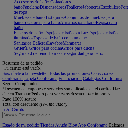
Accesorios de baño
Colgadores
baño
Papeleras
Dispensadores
Toalleros
Jaboneras
Escobillero
Port
de ropa
Muebles de baño
Botiquines
Conjuntos de muebles para
baño
Tocadores para baño
Armarios para baño
Repisa para
baño
Espejos de baño
Espejos de baño sin Luz
Espejos de baño
iluminados
Espejos de baño con aumento
Sanitarios
Bañeras
Lavabos
Mamparas
Grifería
Grifos para cocina
Grifos para ducha
Seguridad de baño
Barras de seguridad para baño
Resumen de tu pedido
¡Tu carrito está vacío!
Suscríbete a la newsletter
Todas las promociones
Colecciones
Conforama
Tarjeta Conforama
Financiación
Catálogos Conforama
Seguir Comprando
*Descuentos, cupones y servicios son aplicados en el carrito. Haz
clic en Tramitar Pedido para ver estos descuentos e importes
Pago 100% seguro
Total con descuento
(IVA incluido*)
Ir Al Carrito
Estado de mi pedido
Tiendas
Ayuda
Blog
App Conforama
Baleares