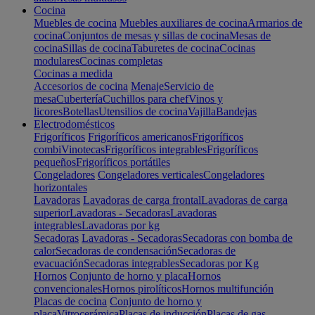
Cocina
Muebles de cocina
Muebles auxiliares de cocina
Armarios de
cocina
Conjuntos de mesas y sillas de cocina
Mesas de
cocina
Sillas de cocina
Taburetes de cocina
Cocinas
modulares
Cocinas completas
Cocinas a medida
Accesorios de cocina
Menaje
Servicio de
mesa
Cubertería
Cuchillos para chef
Vinos y
licores
Botellas
Utensilios de cocina
Vajilla
Bandejas
Electrodomésticos
Frigoríficos
Frigoríficos americanos
Frigoríficos
combi
Vinotecas
Frigoríficos integrables
Frigoríficos
pequeños
Frigoríficos portátiles
Congeladores
Congeladores verticales
Congeladores
horizontales
Lavadoras
Lavadoras de carga frontal
Lavadoras de carga
superior
Lavadoras - Secadoras
Lavadoras
integrables
Lavadoras por kg
Secadoras
Lavadoras - Secadoras
Secadoras con bomba de
calor
Secadoras de condensación
Secadoras de
evacuación
Secadoras integrables
Secadoras por Kg
Hornos
Conjunto de horno y placa
Hornos
convencionales
Hornos pirolíticos
Hornos multifunción
Placas de cocina
Conjunto de horno y
placa
Vitrocerámica
Placas de inducción
Placas de gas