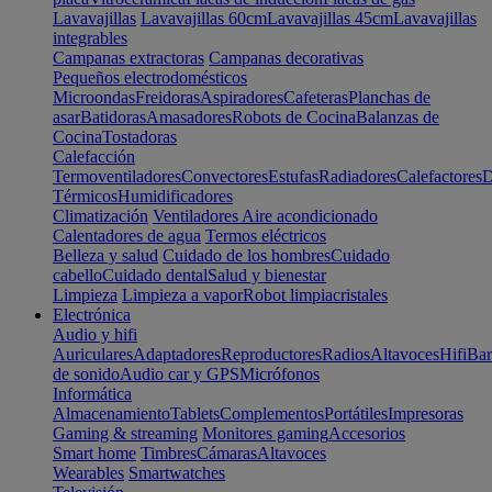
Lavavajillas
Lavavajillas 60cm
Lavavajillas 45cm
Lavavajillas
integrables
Campanas extractoras
Campanas decorativas
Pequeños electrodomésticos
Microondas
Freidoras
Aspiradores
Cafeteras
Planchas de
asar
Batidoras
Amasadores
Robots de Cocina
Balanzas de
Cocina
Tostadoras
Calefacción
Termoventiladores
Convectores
Estufas
Radiadores
Calefactores
D
Térmicos
Humidificadores
Climatización
Ventiladores
Aire acondicionado
Calentadores de agua
Termos eléctricos
Belleza y salud
Cuidado de los hombres
Cuidado
cabello
Cuidado dental
Salud y bienestar
Limpieza
Limpieza a vapor
Robot limpiacristales
Electrónica
Audio y hifi
Auriculares
Adaptadores
Reproductores
Radios
Altavoces
Hifi
Bar
de sonido
Audio car y GPS
Micrófonos
Informática
Almacenamiento
Tablets
Complementos
Portátiles
Impresoras
Gaming & streaming
Monitores gaming
Accesorios
Smart home
Timbres
Cámaras
Altavoces
Wearables
Smartwatches