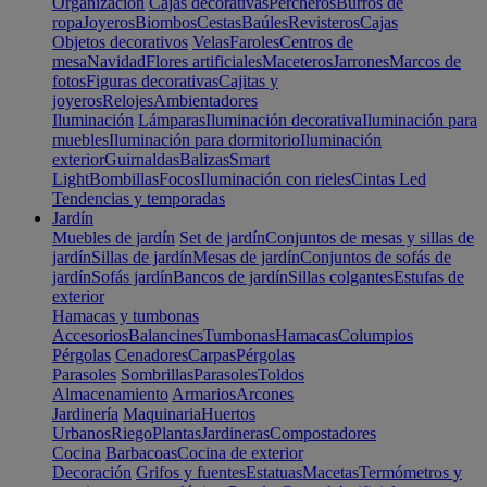
Organización
Cajas decorativas
Percheros
Burros de
ropa
Joyeros
Biombos
Cestas
Baúles
Revisteros
Cajas
Objetos decorativos
Velas
Faroles
Centros de
mesa
Navidad
Flores artificiales
Maceteros
Jarrones
Marcos de
fotos
Figuras decorativas
Cajitas y
joyeros
Relojes
Ambientadores
Iluminación
Lámparas
Iluminación decorativa
Iluminación para
muebles
Iluminación para dormitorio
Iluminación
exterior
Guirnaldas
Balizas
Smart
Light
Bombillas
Focos
Iluminación con rieles
Cintas Led
Tendencias y temporadas
Jardín
Muebles de jardín
Set de jardín
Conjuntos de mesas y sillas de
jardín
Sillas de jardín
Mesas de jardín
Conjuntos de sofás de
jardín
Sofás jardín
Bancos de jardín
Sillas colgantes
Estufas de
exterior
Hamacas y tumbonas
Accesorios
Balancines
Tumbonas
Hamacas
Columpios
Pérgolas
Cenadores
Carpas
Pérgolas
Parasoles
Sombrillas
Parasoles
Toldos
Almacenamiento
Armarios
Arcones
Jardinería
Maquinaria
Huertos
Urbanos
Riego
Plantas
Jardineras
Compostadores
Cocina
Barbacoas
Cocina de exterior
Decoración
Grifos y fuentes
Estatuas
Macetas
Termómetros y