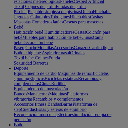
estaciones metereológicas
Paneles
Cesped Artificial
Textil
Cojines de jardín
Fundas de jardín
Piscina
Plegable
Limpieza de piscinas
Ducha
Hinchable
Juguetes
Columpios
Toboganes
Hinchables
Casitas
Mascotas
Comederos
Jaulas
Casetas para mascotas
Bebé
Habitación bebé
Humidificadores
Cestas
Colchón para
bebé
Muebles para habitación de bebé
Cunas
Cama
bebé
Decoración bebé
Paseo
Coche
Mochilas
Accesorios
Capazos
Carrito ligero
Baño e higiene
Aspirador nasal
Orinales
Textil bebé
Cojines
Funda
Seguridad
Barreras
Deporte
Equipamiento de cardio
Máquinas de remo
Bicicletas
spinning
Elípticas
Bicicletas estáticas
Recambios y
complementos
Cintas
Rodillos
Equipamiento de musculación
Bancos
Mancuernas
Máquinas
Plataformas
vibratorias
Recambios y complementos
Accesorios fitness
Bandas
Barras
Plataforma de
step
Cuerdas
Bolas y esferas de equilibrio
Recuperación muscular
Electroestimulación
Terapia de
percusión
Baño