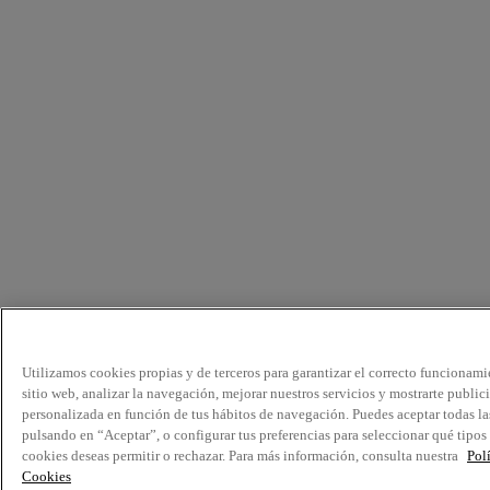
Utilizamos cookies propias y de terceros para garantizar el correcto funcionami
sitio web, analizar la navegación, mejorar nuestros servicios y mostrarte public
personalizada en función de tus hábitos de navegación. Puedes aceptar todas la
pulsando en “Aceptar”, o configurar tus preferencias para seleccionar qué tipos
cookies deseas permitir o rechazar. Para más información, consulta nuestra
Pol
Cookies