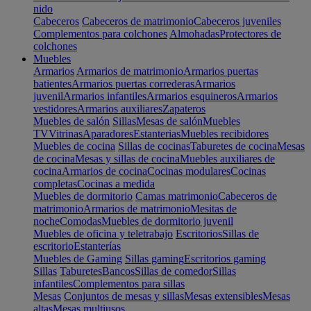
nido
Cabeceros
Cabeceros de matrimonio
Cabeceros juveniles
Complementos para colchones
Almohadas
Protectores de
colchones
Muebles
Armarios
Armarios de matrimonio
Armarios puertas
batientes
Armarios puertas correderas
Armarios
juvenil
Armarios infantiles
Armarios esquineros
Armarios
vestidores
Armarios auxiliares
Zapateros
Muebles de salón
Sillas
Mesas de salón
Muebles
TV
Vitrinas
Aparadores
Estanterias
Muebles recibidores
Muebles de cocina
Sillas de cocinas
Taburetes de cocina
Mesas
de cocina
Mesas y sillas de cocina
Muebles auxiliares de
cocina
Armarios de cocina
Cocinas modulares
Cocinas
completas
Cocinas a medida
Muebles de dormitorio
Camas matrimonio
Cabeceros de
matrimonio
Armarios de matrimonio
Mesitas de
noche
Comodas
Muebles de dormitorio juvenil
Muebles de oficina y teletrabajo
Escritorios
Sillas de
escritorio
Estanterías
Muebles de Gaming
Sillas gaming
Escritorios gaming
Sillas
Taburetes
Bancos
Sillas de comedor
Sillas
infantiles
Complementos para sillas
Mesas
Conjuntos de mesas y sillas
Mesas extensibles
Mesas
altas
Mesas multiusos