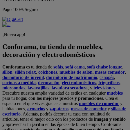
Pago 100% Seguro
¡Nueva app!
Conforama, tu tienda de muebles,
decoración y electrodomésticos
Conforama
es tu tienda de
sofás
,
sofá cama
,
sofá chaise longue
,
sillón
,
sillón relax
,
colchones
,
muebles de salón
,
mesas comedor
,
dormitorio de juvenil
,
dormitorio de matrimonio
,
canapés
,
cocinas a medida
,
decoración
,
electrodomésticos
,
frigoríficos
,
microondas
,
lavavajillas
,
lavadora secadora
, y
televisiones
.
Descubre nuestra amplia variedad de estilos en cualquier
muebles
para tu hogar,
con los mejores precios y promociones
. Crea el
espacio en el que vives gracias a nuestros
muebles de comedor
y
habitaciones,
armarios
y
zapateros
,
mesas de comedor
y
sillas de
escritorio
. Además, podrás decorar tu casa con multitud de
artículos, tener el mejor ocio con los productos de
imagen y sonido
y aprovechar tu
jardín
en las épocas de buen tiempo. Conforama
realiza el
servicio de envío a domicilio como recogida en tienda.