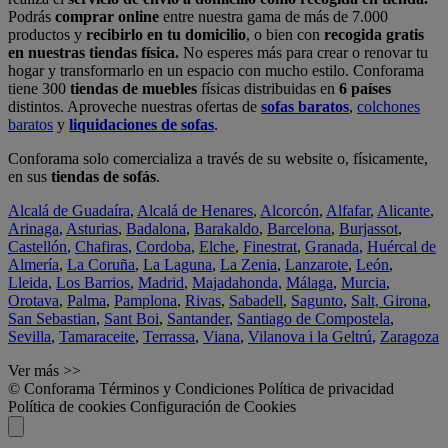
Podrás
comprar online
entre nuestra gama de más de 7.000
productos y
recibirlo en tu domicilio
, o bien con
recogida gratis
en nuestras tiendas física.
No esperes más para crear o renovar tu
hogar y transformarlo en un espacio con mucho estilo. Conforama
tiene 300
tiendas de muebles
físicas distribuidas en
6 países
distintos. Aproveche nuestras ofertas de
sofas baratos
,
colchones
baratos
y
liquidaciones de sofas
.
Conforama solo comercializa a través de su website o, físicamente,
en sus
tiendas de sofás
.
Alcalá de Guadaíra
,
Alcalá de Henares
,
Alcorcón
,
Alfafar
,
Alicante
,
Arinaga
,
Asturias
,
Badalona
,
Barakaldo
,
Barcelona
,
Burjassot
,
Castellón
,
Chafiras
,
Cordoba
,
Elche
,
Finestrat
,
Granada
,
Huércal de
Almería
,
La Coruña
,
La Laguna
,
La Zenia
,
Lanzarote
,
León
,
Lleida
,
Los Barrios
,
Madrid
,
Majadahonda
,
Málaga
,
Murcia
,
Orotava
,
Palma
,
Pamplona
,
Rivas
,
Sabadell
,
Sagunto
,
Salt, Girona
,
San Sebastian
,
Sant Boi
,
Santander
,
Santiago de Compostela
,
Sevilla
,
Tamaraceite
,
Terrassa
,
Viana
,
Vilanova i la Geltrú
,
Zaragoza
Ver más >>
© Conforama
Términos y Condiciones
Política de privacidad
Política de cookies
Configuración de Cookies