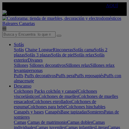
🔵Cambia tu electro con
-10% EXTRA
de descuento ☑️
AQUÍ
Baleares
Canarias
Sofás
Sofás
Chaise Longue
Rinconeras
Sofás cama
Sofás 2
plazas
Sofás 3 plazas
Sofás de piel
Sofás relax
Sofás
exterior
Divanes
Sillones
Sillones decorativos
Sillones relax
Sillones relax
levantapersonas
Puffs
Puffs decorativos
Puffs pera
Puffs reposapiés
Puffs con
almacenaje
Descanso
Colchones
Packs colchón y canapé
Colchones
viscoelásticos
Colchones de muelles
Colchones de muelles
ensacados
Colchones enrollados
Colchones de
espuma
Colchones para bebé
Colchones hinchables
Canapés y bases
Canapés
Base tapizadas
Somieres
Patas de
somieres
Camas
Camas de matrimonio
Camas dobles
Camas
individuales
Camas juveniles
Camas infantiles
Literas
Camas