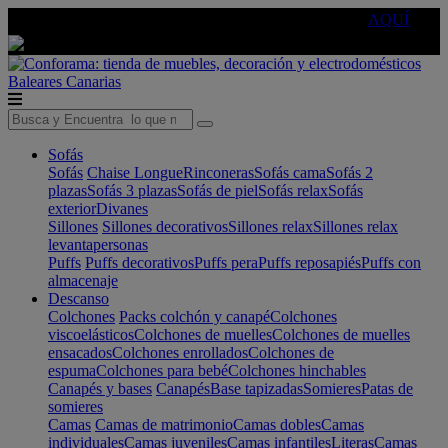
🔵Cambia tu electro con
-10% EXTRA
de descuento ☑️
AQUÍ
Baleares
Canarias
Sofás
Sofás
Chaise Longue
Rinconeras
Sofás cama
Sofás 2
plazas
Sofás 3 plazas
Sofás de piel
Sofás relax
Sofás
exterior
Divanes
Sillones
Sillones decorativos
Sillones relax
Sillones relax
levantapersonas
Puffs
Puffs decorativos
Puffs pera
Puffs reposapiés
Puffs con
almacenaje
Descanso
Colchones
Packs colchón y canapé
Colchones
viscoelásticos
Colchones de muelles
Colchones de muelles
ensacados
Colchones enrollados
Colchones de
espuma
Colchones para bebé
Colchones hinchables
Canapés y bases
Canapés
Base tapizadas
Somieres
Patas de
somieres
Camas
Camas de matrimonio
Camas dobles
Camas
individuales
Camas juveniles
Camas infantiles
Literas
Camas