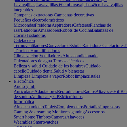
Lavavajillas
Lavavajillas 60cm
Lavavajillas 45cm
Lavavajillas
integrables
Campanas extractoras
Campanas decorativas
Pequeños electrodomésticos
Microondas
Freidoras
Aspiradores
Cafeteras
Planchas de
asar
Batidoras
Amasadores
Robots de Cocina
Balanzas de
Cocina
Tostadoras
Calefacción
Termoventiladores
Convectores
Estufas
Radiadores
Calefactores
D
Térmicos
Humidificadores
Climatización
Ventiladores
Aire acondicionado
Calentadores de agua
Termos eléctricos
Belleza y salud
Cuidado de los hombres
Cuidado
cabello
Cuidado dental
Salud y bienestar
Limpieza
Limpieza a vapor
Robot limpiacristales
Electrónica
Audio y hifi
Auriculares
Adaptadores
Reproductores
Radios
Altavoces
Hifi
Bar
de sonido
Audio car y GPS
Micrófonos
Informática
Almacenamiento
Tablets
Complementos
Portátiles
Impresoras
Gaming & streaming
Monitores gaming
Accesorios
Smart home
Timbres
Cámaras
Altavoces
Wearables
Smartwatches