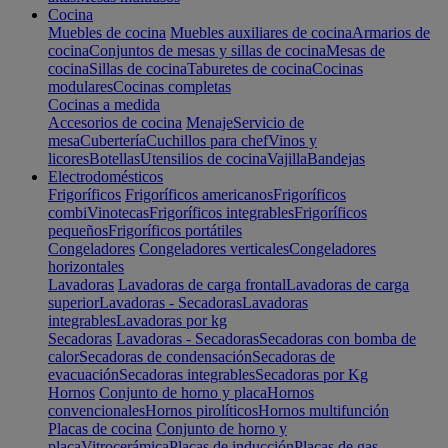
Cocina
Muebles de cocina
Muebles auxiliares de cocina
Armarios de
cocina
Conjuntos de mesas y sillas de cocina
Mesas de
cocina
Sillas de cocina
Taburetes de cocina
Cocinas
modulares
Cocinas completas
Cocinas a medida
Accesorios de cocina
Menaje
Servicio de
mesa
Cubertería
Cuchillos para chef
Vinos y
licores
Botellas
Utensilios de cocina
Vajilla
Bandejas
Electrodomésticos
Frigoríficos
Frigoríficos americanos
Frigoríficos
combi
Vinotecas
Frigoríficos integrables
Frigoríficos
pequeños
Frigoríficos portátiles
Congeladores
Congeladores verticales
Congeladores
horizontales
Lavadoras
Lavadoras de carga frontal
Lavadoras de carga
superior
Lavadoras - Secadoras
Lavadoras
integrables
Lavadoras por kg
Secadoras
Lavadoras - Secadoras
Secadoras con bomba de
calor
Secadoras de condensación
Secadoras de
evacuación
Secadoras integrables
Secadoras por Kg
Hornos
Conjunto de horno y placa
Hornos
convencionales
Hornos pirolíticos
Hornos multifunción
Placas de cocina
Conjunto de horno y
placa
Vitrocerámica
Placas de inducción
Placas de gas