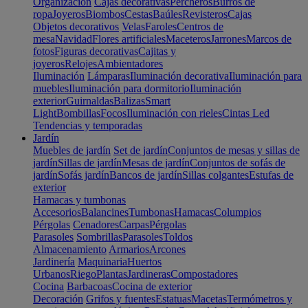
Organización
Cajas decorativas
Percheros
Burros de
ropa
Joyeros
Biombos
Cestas
Baúles
Revisteros
Cajas
Objetos decorativos
Velas
Faroles
Centros de
mesa
Navidad
Flores artificiales
Maceteros
Jarrones
Marcos de
fotos
Figuras decorativas
Cajitas y
joyeros
Relojes
Ambientadores
Iluminación
Lámparas
Iluminación decorativa
Iluminación para
muebles
Iluminación para dormitorio
Iluminación
exterior
Guirnaldas
Balizas
Smart
Light
Bombillas
Focos
Iluminación con rieles
Cintas Led
Tendencias y temporadas
Jardín
Muebles de jardín
Set de jardín
Conjuntos de mesas y sillas de
jardín
Sillas de jardín
Mesas de jardín
Conjuntos de sofás de
jardín
Sofás jardín
Bancos de jardín
Sillas colgantes
Estufas de
exterior
Hamacas y tumbonas
Accesorios
Balancines
Tumbonas
Hamacas
Columpios
Pérgolas
Cenadores
Carpas
Pérgolas
Parasoles
Sombrillas
Parasoles
Toldos
Almacenamiento
Armarios
Arcones
Jardinería
Maquinaria
Huertos
Urbanos
Riego
Plantas
Jardineras
Compostadores
Cocina
Barbacoas
Cocina de exterior
Decoración
Grifos y fuentes
Estatuas
Macetas
Termómetros y