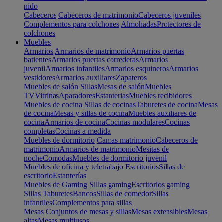
nido
Cabeceros
Cabeceros de matrimonio
Cabeceros juveniles
Complementos para colchones
Almohadas
Protectores de
colchones
Muebles
Armarios
Armarios de matrimonio
Armarios puertas
batientes
Armarios puertas correderas
Armarios
juvenil
Armarios infantiles
Armarios esquineros
Armarios
vestidores
Armarios auxiliares
Zapateros
Muebles de salón
Sillas
Mesas de salón
Muebles
TV
Vitrinas
Aparadores
Estanterias
Muebles recibidores
Muebles de cocina
Sillas de cocinas
Taburetes de cocina
Mesas
de cocina
Mesas y sillas de cocina
Muebles auxiliares de
cocina
Armarios de cocina
Cocinas modulares
Cocinas
completas
Cocinas a medida
Muebles de dormitorio
Camas matrimonio
Cabeceros de
matrimonio
Armarios de matrimonio
Mesitas de
noche
Comodas
Muebles de dormitorio juvenil
Muebles de oficina y teletrabajo
Escritorios
Sillas de
escritorio
Estanterías
Muebles de Gaming
Sillas gaming
Escritorios gaming
Sillas
Taburetes
Bancos
Sillas de comedor
Sillas
infantiles
Complementos para sillas
Mesas
Conjuntos de mesas y sillas
Mesas extensibles
Mesas
altas
Mesas multiusos