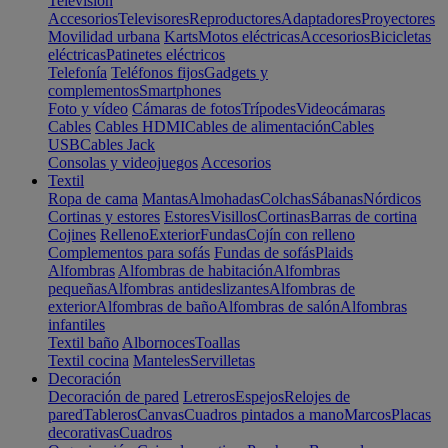
Televisión
Accesorios
Televisores
Reproductores
Adaptadores
Proyectores
Movilidad urbana
Karts
Motos eléctricas
Accesorios
Bicicletas
eléctricas
Patinetes eléctricos
Telefonía
Teléfonos fijos
Gadgets y
complementos
Smartphones
Foto y vídeo
Cámaras de fotos
Trípodes
Videocámaras
Cables
Cables HDMI
Cables de alimentación
Cables
USB
Cables Jack
Consolas y videojuegos
Accesorios
Textil
Ropa de cama
Mantas
Almohadas
Colchas
Sábanas
Nórdicos
Cortinas y estores
Estores
Visillos
Cortinas
Barras de cortina
Cojines
Relleno
Exterior
Fundas
Cojín con relleno
Complementos para sofás
Fundas de sofás
Plaids
Alfombras
Alfombras de habitación
Alfombras
pequeñas
Alfombras antideslizantes
Alfombras de
exterior
Alfombras de baño
Alfombras de salón
Alfombras
infantiles
Textil baño
Albornoces
Toallas
Textil cocina
Manteles
Servilletas
Decoración
Decoración de pared
Letreros
Espejos
Relojes de
pared
Tableros
Canvas
Cuadros pintados a mano
Marcos
Placas
decorativas
Cuadros