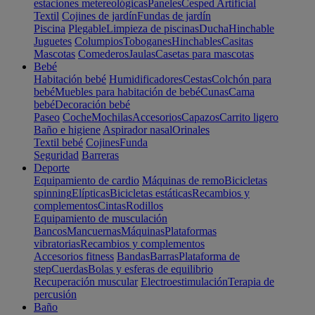
estaciones metereológicas
Paneles
Cesped Artificial
Textil
Cojines de jardín
Fundas de jardín
Piscina
Plegable
Limpieza de piscinas
Ducha
Hinchable
Juguetes
Columpios
Toboganes
Hinchables
Casitas
Mascotas
Comederos
Jaulas
Casetas para mascotas
Bebé
Habitación bebé
Humidificadores
Cestas
Colchón para
bebé
Muebles para habitación de bebé
Cunas
Cama
bebé
Decoración bebé
Paseo
Coche
Mochilas
Accesorios
Capazos
Carrito ligero
Baño e higiene
Aspirador nasal
Orinales
Textil bebé
Cojines
Funda
Seguridad
Barreras
Deporte
Equipamiento de cardio
Máquinas de remo
Bicicletas
spinning
Elípticas
Bicicletas estáticas
Recambios y
complementos
Cintas
Rodillos
Equipamiento de musculación
Bancos
Mancuernas
Máquinas
Plataformas
vibratorias
Recambios y complementos
Accesorios fitness
Bandas
Barras
Plataforma de
step
Cuerdas
Bolas y esferas de equilibrio
Recuperación muscular
Electroestimulación
Terapia de
percusión
Baño