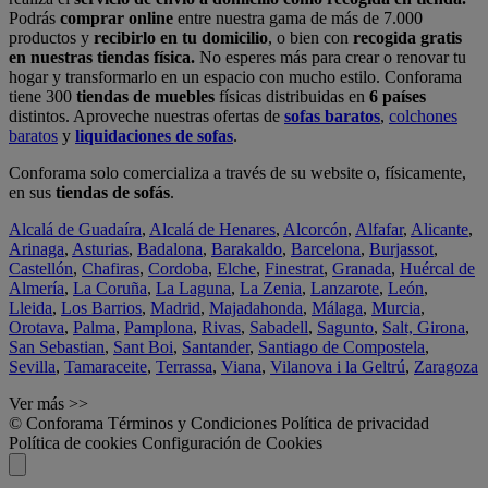
Podrás
comprar online
entre nuestra gama de más de 7.000
productos y
recibirlo en tu domicilio
, o bien con
recogida gratis
en nuestras tiendas física.
No esperes más para crear o renovar tu
hogar y transformarlo en un espacio con mucho estilo. Conforama
tiene 300
tiendas de muebles
físicas distribuidas en
6 países
distintos. Aproveche nuestras ofertas de
sofas baratos
,
colchones
baratos
y
liquidaciones de sofas
.
Conforama solo comercializa a través de su website o, físicamente,
en sus
tiendas de sofás
.
Alcalá de Guadaíra
,
Alcalá de Henares
,
Alcorcón
,
Alfafar
,
Alicante
,
Arinaga
,
Asturias
,
Badalona
,
Barakaldo
,
Barcelona
,
Burjassot
,
Castellón
,
Chafiras
,
Cordoba
,
Elche
,
Finestrat
,
Granada
,
Huércal de
Almería
,
La Coruña
,
La Laguna
,
La Zenia
,
Lanzarote
,
León
,
Lleida
,
Los Barrios
,
Madrid
,
Majadahonda
,
Málaga
,
Murcia
,
Orotava
,
Palma
,
Pamplona
,
Rivas
,
Sabadell
,
Sagunto
,
Salt, Girona
,
San Sebastian
,
Sant Boi
,
Santander
,
Santiago de Compostela
,
Sevilla
,
Tamaraceite
,
Terrassa
,
Viana
,
Vilanova i la Geltrú
,
Zaragoza
Ver más >>
© Conforama
Términos y Condiciones
Política de privacidad
Política de cookies
Configuración de Cookies