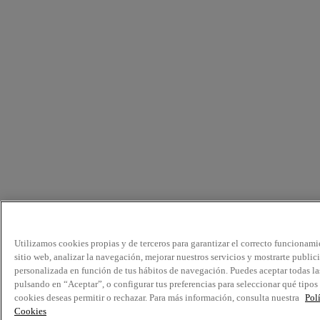
Utilizamos cookies propias y de terceros para garantizar el correcto funcionami
sitio web, analizar la navegación, mejorar nuestros servicios y mostrarte public
personalizada en función de tus hábitos de navegación. Puedes aceptar todas la
pulsando en “Aceptar”, o configurar tus preferencias para seleccionar qué tipos
cookies deseas permitir o rechazar. Para más información, consulta nuestra
Pol
Cookies