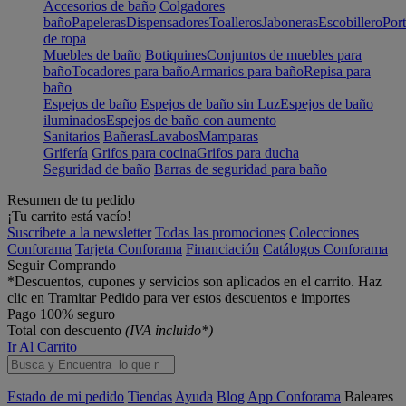
Accesorios de baño
Colgadores
baño
Papeleras
Dispensadores
Toalleros
Jaboneras
Escobillero
Port
de ropa
Muebles de baño
Botiquines
Conjuntos de muebles para
baño
Tocadores para baño
Armarios para baño
Repisa para
baño
Espejos de baño
Espejos de baño sin Luz
Espejos de baño
iluminados
Espejos de baño con aumento
Sanitarios
Bañeras
Lavabos
Mamparas
Grifería
Grifos para cocina
Grifos para ducha
Seguridad de baño
Barras de seguridad para baño
Resumen de tu pedido
¡Tu carrito está vacío!
Suscríbete a la newsletter
Todas las promociones
Colecciones
Conforama
Tarjeta Conforama
Financiación
Catálogos Conforama
Seguir Comprando
*Descuentos, cupones y servicios son aplicados en el carrito. Haz
clic en Tramitar Pedido para ver estos descuentos e importes
Pago 100% seguro
Total con descuento
(IVA incluido*)
Ir Al Carrito
Estado de mi pedido
Tiendas
Ayuda
Blog
App Conforama
Baleares