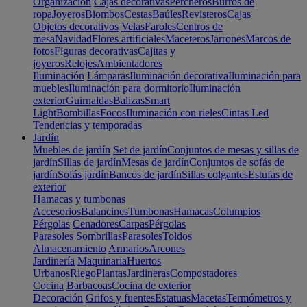
Organización
Cajas decorativas
Percheros
Burros de
ropa
Joyeros
Biombos
Cestas
Baúles
Revisteros
Cajas
Objetos decorativos
Velas
Faroles
Centros de
mesa
Navidad
Flores artificiales
Maceteros
Jarrones
Marcos de
fotos
Figuras decorativas
Cajitas y
joyeros
Relojes
Ambientadores
Iluminación
Lámparas
Iluminación decorativa
Iluminación para
muebles
Iluminación para dormitorio
Iluminación
exterior
Guirnaldas
Balizas
Smart
Light
Bombillas
Focos
Iluminación con rieles
Cintas Led
Tendencias y temporadas
Jardín
Muebles de jardín
Set de jardín
Conjuntos de mesas y sillas de
jardín
Sillas de jardín
Mesas de jardín
Conjuntos de sofás de
jardín
Sofás jardín
Bancos de jardín
Sillas colgantes
Estufas de
exterior
Hamacas y tumbonas
Accesorios
Balancines
Tumbonas
Hamacas
Columpios
Pérgolas
Cenadores
Carpas
Pérgolas
Parasoles
Sombrillas
Parasoles
Toldos
Almacenamiento
Armarios
Arcones
Jardinería
Maquinaria
Huertos
Urbanos
Riego
Plantas
Jardineras
Compostadores
Cocina
Barbacoas
Cocina de exterior
Decoración
Grifos y fuentes
Estatuas
Macetas
Termómetros y