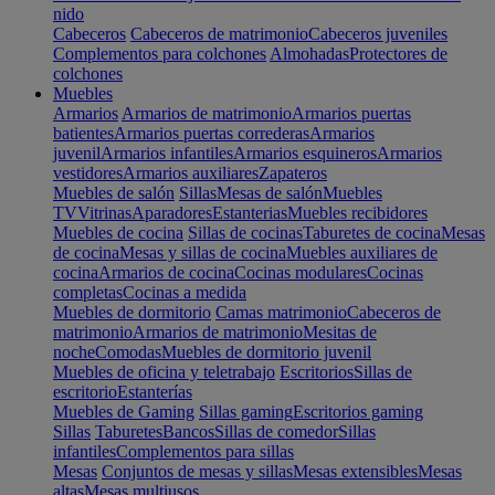
nido
Cabeceros
Cabeceros de matrimonio
Cabeceros juveniles
Complementos para colchones
Almohadas
Protectores de
colchones
Muebles
Armarios
Armarios de matrimonio
Armarios puertas
batientes
Armarios puertas correderas
Armarios
juvenil
Armarios infantiles
Armarios esquineros
Armarios
vestidores
Armarios auxiliares
Zapateros
Muebles de salón
Sillas
Mesas de salón
Muebles
TV
Vitrinas
Aparadores
Estanterias
Muebles recibidores
Muebles de cocina
Sillas de cocinas
Taburetes de cocina
Mesas
de cocina
Mesas y sillas de cocina
Muebles auxiliares de
cocina
Armarios de cocina
Cocinas modulares
Cocinas
completas
Cocinas a medida
Muebles de dormitorio
Camas matrimonio
Cabeceros de
matrimonio
Armarios de matrimonio
Mesitas de
noche
Comodas
Muebles de dormitorio juvenil
Muebles de oficina y teletrabajo
Escritorios
Sillas de
escritorio
Estanterías
Muebles de Gaming
Sillas gaming
Escritorios gaming
Sillas
Taburetes
Bancos
Sillas de comedor
Sillas
infantiles
Complementos para sillas
Mesas
Conjuntos de mesas y sillas
Mesas extensibles
Mesas
altas
Mesas multiusos