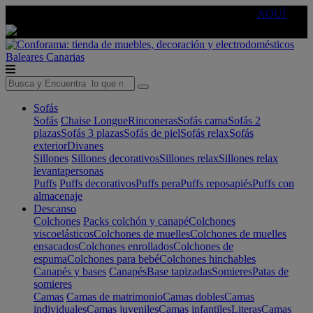
🔵Cambia tu electro con
-10% EXTRA
de descuento ☑️
AQUÍ
Baleares
Canarias
Sofás
Sofás
Chaise Longue
Rinconeras
Sofás cama
Sofás 2
plazas
Sofás 3 plazas
Sofás de piel
Sofás relax
Sofás
exterior
Divanes
Sillones
Sillones decorativos
Sillones relax
Sillones relax
levantapersonas
Puffs
Puffs decorativos
Puffs pera
Puffs reposapiés
Puffs con
almacenaje
Descanso
Colchones
Packs colchón y canapé
Colchones
viscoelásticos
Colchones de muelles
Colchones de muelles
ensacados
Colchones enrollados
Colchones de
espuma
Colchones para bebé
Colchones hinchables
Canapés y bases
Canapés
Base tapizadas
Somieres
Patas de
somieres
Camas
Camas de matrimonio
Camas dobles
Camas
individuales
Camas juveniles
Camas infantiles
Literas
Camas