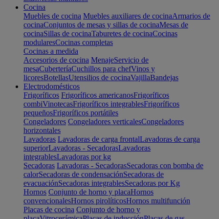
Cocina
Muebles de cocina
Muebles auxiliares de cocina
Armarios de
cocina
Conjuntos de mesas y sillas de cocina
Mesas de
cocina
Sillas de cocina
Taburetes de cocina
Cocinas
modulares
Cocinas completas
Cocinas a medida
Accesorios de cocina
Menaje
Servicio de
mesa
Cubertería
Cuchillos para chef
Vinos y
licores
Botellas
Utensilios de cocina
Vajilla
Bandejas
Electrodomésticos
Frigoríficos
Frigoríficos americanos
Frigoríficos
combi
Vinotecas
Frigoríficos integrables
Frigoríficos
pequeños
Frigoríficos portátiles
Congeladores
Congeladores verticales
Congeladores
horizontales
Lavadoras
Lavadoras de carga frontal
Lavadoras de carga
superior
Lavadoras - Secadoras
Lavadoras
integrables
Lavadoras por kg
Secadoras
Lavadoras - Secadoras
Secadoras con bomba de
calor
Secadoras de condensación
Secadoras de
evacuación
Secadoras integrables
Secadoras por Kg
Hornos
Conjunto de horno y placa
Hornos
convencionales
Hornos pirolíticos
Hornos multifunción
Placas de cocina
Conjunto de horno y
placa
Vitrocerámica
Placas de inducción
Placas de gas