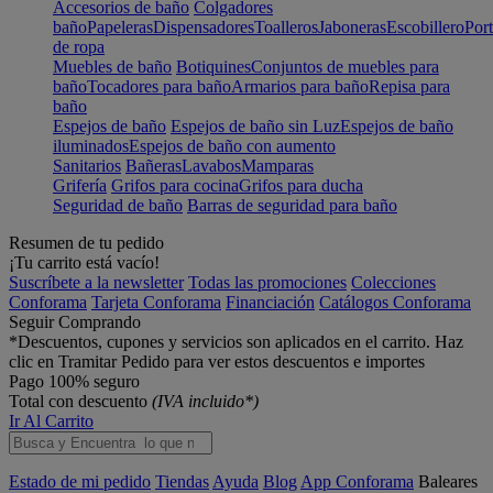
Accesorios de baño
Colgadores
baño
Papeleras
Dispensadores
Toalleros
Jaboneras
Escobillero
Port
de ropa
Muebles de baño
Botiquines
Conjuntos de muebles para
baño
Tocadores para baño
Armarios para baño
Repisa para
baño
Espejos de baño
Espejos de baño sin Luz
Espejos de baño
iluminados
Espejos de baño con aumento
Sanitarios
Bañeras
Lavabos
Mamparas
Grifería
Grifos para cocina
Grifos para ducha
Seguridad de baño
Barras de seguridad para baño
Resumen de tu pedido
¡Tu carrito está vacío!
Suscríbete a la newsletter
Todas las promociones
Colecciones
Conforama
Tarjeta Conforama
Financiación
Catálogos Conforama
Seguir Comprando
*Descuentos, cupones y servicios son aplicados en el carrito. Haz
clic en Tramitar Pedido para ver estos descuentos e importes
Pago 100% seguro
Total con descuento
(IVA incluido*)
Ir Al Carrito
Estado de mi pedido
Tiendas
Ayuda
Blog
App Conforama
Baleares