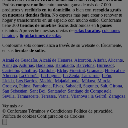
Podrás
comprar online
entre nuestra gama de más de 7.000
productos y
recibirlo en tu domicilio
, o bien con
recogida gratis
en nuestras tiendas física.
No esperes más para crear o renovar tu
hogar y transformarlo en un espacio con mucho estilo. Conforama
tiene 300
tiendas de muebles
físicas distribuidas en
6 países
distintos. Aproveche nuestras ofertas de
sofas baratos
,
colchones
baratos
y
liquidaciones de sofas
.
Conforama solo comercializa a través de su website o, físicamente,
en sus
tiendas de sofás
.
Alcalá de Guadaíra
,
Alcalá de Henares
,
Alcorcón
,
Alfafar
,
Alicante
,
Arinaga
,
Asturias
,
Badalona
,
Barakaldo
,
Barcelona
,
Burjassot
,
Castellón
,
Chafiras
,
Cordoba
,
Elche
,
Finestrat
,
Granada
,
Huércal de
Almería
,
La Coruña
,
La Laguna
,
La Zenia
,
Lanzarote
,
León
,
Lleida
,
Los Barrios
,
Madrid
,
Majadahonda
,
Málaga
,
Murcia
,
Orotava
,
Palma
,
Pamplona
,
Rivas
,
Sabadell
,
Sagunto
,
Salt, Girona
,
San Sebastian
,
Sant Boi
,
Santander
,
Santiago de Compostela
,
Sevilla
,
Tamaraceite
,
Terrassa
,
Viana
,
Vilanova i la Geltrú
,
Zaragoza
Ver más >>
© Conforama
Términos y Condiciones
Política de privacidad
Política de cookies
Configuración de Cookies