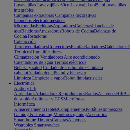
Lavavajillas
Lavavajillas 60cm
Lavavajillas 45cm
Lavavajillas
integrables
Campanas extractoras
Campanas decorativas
Pequeños electrodomésticos
Microondas
Freidoras
Aspiradores
Cafeteras
Planchas de
asar
Batidoras
Amasadores
Robots de Cocina
Balanzas de
Cocina
Tostadoras
Calefacción
Termoventiladores
Convectores
Estufas
Radiadores
Calefactores
D
Térmicos
Humidificadores
Climatización
Ventiladores
Aire acondicionado
Calentadores de agua
Termos eléctricos
Belleza y salud
Cuidado de los hombres
Cuidado
cabello
Cuidado dental
Salud y bienestar
Limpieza
Limpieza a vapor
Robot limpiacristales
Electrónica
Audio y hifi
Auriculares
Adaptadores
Reproductores
Radios
Altavoces
Hifi
Bar
de sonido
Audio car y GPS
Micrófonos
Informática
Almacenamiento
Tablets
Complementos
Portátiles
Impresoras
Gaming & streaming
Monitores gaming
Accesorios
Smart home
Timbres
Cámaras
Altavoces
Wearables
Smartwatches