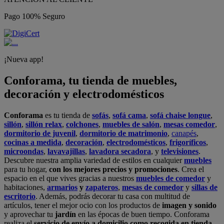
Pago 100% Seguro
¡Nueva app!
Conforama, tu tienda de muebles,
decoración y electrodomésticos
Conforama
es tu tienda de
sofás
,
sofá cama
,
sofá chaise longue
,
sillón
,
sillón relax
,
colchones
,
muebles de salón
,
mesas comedor
,
dormitorio de juvenil
,
dormitorio de matrimonio
,
canapés
,
cocinas a medida
,
decoración
,
electrodomésticos
,
frigoríficos
,
microondas
,
lavavajillas
,
lavadora secadora
, y
televisiones
.
Descubre nuestra amplia variedad de estilos en cualquier
muebles
para tu hogar,
con los mejores precios y promociones
. Crea el
espacio en el que vives gracias a nuestros
muebles de comedor
y
habitaciones,
armarios
y
zapateros
,
mesas de comedor
y
sillas de
escritorio
. Además, podrás decorar tu casa con multitud de
artículos, tener el mejor ocio con los productos de
imagen y sonido
y aprovechar tu
jardín
en las épocas de buen tiempo. Conforama
realiza el
servicio de envío a domicilio como recogida en tienda.