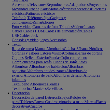
Televisión
Accesorios
Televisores
Reproductores
Adaptadores
Proyectores
Movilidad urbana
Karts
Motos eléctricas
Accesorios
Bicicletas
eléctricas
Patinetes eléctricos
Telefonía
Teléfonos fijos
Gadgets y
complementos
Smartphones
Foto y vídeo
Cámaras de fotos
Trípodes
Videocámaras
Cables
Cables HDMI
Cables de alimentación
Cables
USB
Cables Jack
Consolas y videojuegos
Accesorios
Textil
Ropa de cama
Mantas
Almohadas
Colchas
Sábanas
Nórdicos
Cortinas y estores
Estores
Visillos
Cortinas
Barras de cortina
Cojines
Relleno
Exterior
Fundas
Cojín con relleno
Complementos para sofás
Fundas de sofás
Plaids
Alfombras
Alfombras de habitación
Alfombras
pequeñas
Alfombras antideslizantes
Alfombras de
exterior
Alfombras de baño
Alfombras de salón
Alfombras
infantiles
Textil baño
Albornoces
Toallas
Textil cocina
Manteles
Servilletas
Decoración
Decoración de pared
Letreros
Espejos
Relojes de
pared
Tableros
Canvas
Cuadros pintados a mano
Marcos
Placas
decorativas
Cuadros