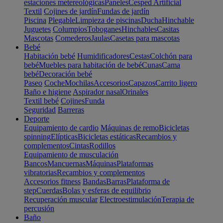
estaciones metereológicas
Paneles
Cesped Artificial
Textil
Cojines de jardín
Fundas de jardín
Piscina
Plegable
Limpieza de piscinas
Ducha
Hinchable
Juguetes
Columpios
Toboganes
Hinchables
Casitas
Mascotas
Comederos
Jaulas
Casetas para mascotas
Bebé
Habitación bebé
Humidificadores
Cestas
Colchón para
bebé
Muebles para habitación de bebé
Cunas
Cama
bebé
Decoración bebé
Paseo
Coche
Mochilas
Accesorios
Capazos
Carrito ligero
Baño e higiene
Aspirador nasal
Orinales
Textil bebé
Cojines
Funda
Seguridad
Barreras
Deporte
Equipamiento de cardio
Máquinas de remo
Bicicletas
spinning
Elípticas
Bicicletas estáticas
Recambios y
complementos
Cintas
Rodillos
Equipamiento de musculación
Bancos
Mancuernas
Máquinas
Plataformas
vibratorias
Recambios y complementos
Accesorios fitness
Bandas
Barras
Plataforma de
step
Cuerdas
Bolas y esferas de equilibrio
Recuperación muscular
Electroestimulación
Terapia de
percusión
Baño