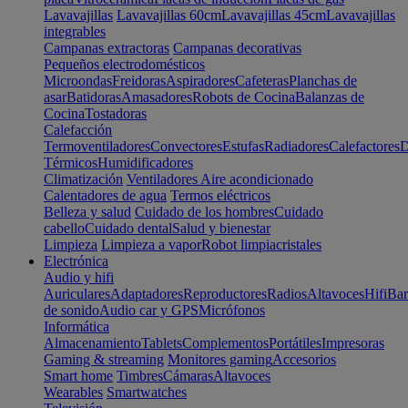
Lavavajillas
Lavavajillas 60cm
Lavavajillas 45cm
Lavavajillas
integrables
Campanas extractoras
Campanas decorativas
Pequeños electrodomésticos
Microondas
Freidoras
Aspiradores
Cafeteras
Planchas de
asar
Batidoras
Amasadores
Robots de Cocina
Balanzas de
Cocina
Tostadoras
Calefacción
Termoventiladores
Convectores
Estufas
Radiadores
Calefactores
D
Térmicos
Humidificadores
Climatización
Ventiladores
Aire acondicionado
Calentadores de agua
Termos eléctricos
Belleza y salud
Cuidado de los hombres
Cuidado
cabello
Cuidado dental
Salud y bienestar
Limpieza
Limpieza a vapor
Robot limpiacristales
Electrónica
Audio y hifi
Auriculares
Adaptadores
Reproductores
Radios
Altavoces
Hifi
Bar
de sonido
Audio car y GPS
Micrófonos
Informática
Almacenamiento
Tablets
Complementos
Portátiles
Impresoras
Gaming & streaming
Monitores gaming
Accesorios
Smart home
Timbres
Cámaras
Altavoces
Wearables
Smartwatches