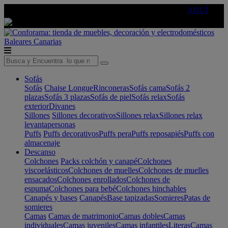
🔵Cambia tu electro con
-10% EXTRA
de descuento ☑️
AQUÍ
Baleares
Canarias
Sofás
Sofás
Chaise Longue
Rinconeras
Sofás cama
Sofás 2
plazas
Sofás 3 plazas
Sofás de piel
Sofás relax
Sofás
exterior
Divanes
Sillones
Sillones decorativos
Sillones relax
Sillones relax
levantapersonas
Puffs
Puffs decorativos
Puffs pera
Puffs reposapiés
Puffs con
almacenaje
Descanso
Colchones
Packs colchón y canapé
Colchones
viscoelásticos
Colchones de muelles
Colchones de muelles
ensacados
Colchones enrollados
Colchones de
espuma
Colchones para bebé
Colchones hinchables
Canapés y bases
Canapés
Base tapizadas
Somieres
Patas de
somieres
Camas
Camas de matrimonio
Camas dobles
Camas
individuales
Camas juveniles
Camas infantiles
Literas
Camas