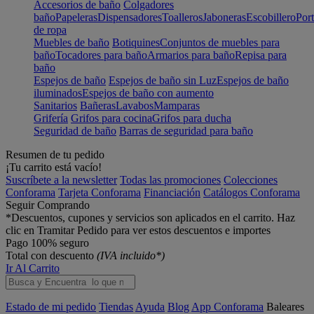
Accesorios de baño
Colgadores
baño
Papeleras
Dispensadores
Toalleros
Jaboneras
Escobillero
Port
de ropa
Muebles de baño
Botiquines
Conjuntos de muebles para
baño
Tocadores para baño
Armarios para baño
Repisa para
baño
Espejos de baño
Espejos de baño sin Luz
Espejos de baño
iluminados
Espejos de baño con aumento
Sanitarios
Bañeras
Lavabos
Mamparas
Grifería
Grifos para cocina
Grifos para ducha
Seguridad de baño
Barras de seguridad para baño
Resumen de tu pedido
¡Tu carrito está vacío!
Suscríbete a la newsletter
Todas las promociones
Colecciones
Conforama
Tarjeta Conforama
Financiación
Catálogos Conforama
Seguir Comprando
*Descuentos, cupones y servicios son aplicados en el carrito. Haz
clic en Tramitar Pedido para ver estos descuentos e importes
Pago 100% seguro
Total con descuento
(IVA incluido*)
Ir Al Carrito
Estado de mi pedido
Tiendas
Ayuda
Blog
App Conforama
Baleares