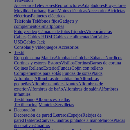
Televisión
Accesorios
Televisores
Reproductores
Adaptadores
Proyectores
Movilidad urbana
Karts
Motos eléctricas
Accesorios
Bicicletas
eléctricas
Patinetes eléctricos
Telefonía
Teléfonos fijos
Gadgets y
complementos
Smartphones
Foto y vídeo
Cámaras de fotos
Trípodes
Videocámaras
Cables
Cables HDMI
Cables de alimentación
Cables
USB
Cables Jack
Consolas y videojuegos
Accesorios
Textil
Ropa de cama
Mantas
Almohadas
Colchas
Sábanas
Nórdicos
Cortinas y estores
Estores
Visillos
Cortinas
Barras de cortina
Cojines
Relleno
Exterior
Fundas
Cojín con relleno
Complementos para sofás
Fundas de sofás
Plaids
Alfombras
Alfombras de habitación
Alfombras
pequeñas
Alfombras antideslizantes
Alfombras de
exterior
Alfombras de baño
Alfombras de salón
Alfombras
infantiles
Textil baño
Albornoces
Toallas
Textil cocina
Manteles
Servilletas
Decoración
Decoración de pared
Letreros
Espejos
Relojes de
pared
Tableros
Canvas
Cuadros pintados a mano
Marcos
Placas
decorativas
Cuadros