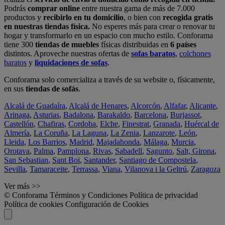
Podrás
comprar online
entre nuestra gama de más de 7.000
productos y
recibirlo en tu domicilio
, o bien con
recogida gratis
en nuestras tiendas física.
No esperes más para crear o renovar tu
hogar y transformarlo en un espacio con mucho estilo. Conforama
tiene 300
tiendas de muebles
físicas distribuidas en
6 países
distintos. Aproveche nuestras ofertas de
sofas baratos
,
colchones
baratos
y
liquidaciones de sofas
.
Conforama solo comercializa a través de su website o, físicamente,
en sus
tiendas de sofás
.
Alcalá de Guadaíra
,
Alcalá de Henares
,
Alcorcón
,
Alfafar
,
Alicante
,
Arinaga
,
Asturias
,
Badalona
,
Barakaldo
,
Barcelona
,
Burjassot
,
Castellón
,
Chafiras
,
Cordoba
,
Elche
,
Finestrat
,
Granada
,
Huércal de
Almería
,
La Coruña
,
La Laguna
,
La Zenia
,
Lanzarote
,
León
,
Lleida
,
Los Barrios
,
Madrid
,
Majadahonda
,
Málaga
,
Murcia
,
Orotava
,
Palma
,
Pamplona
,
Rivas
,
Sabadell
,
Sagunto
,
Salt, Girona
,
San Sebastian
,
Sant Boi
,
Santander
,
Santiago de Compostela
,
Sevilla
,
Tamaraceite
,
Terrassa
,
Viana
,
Vilanova i la Geltrú
,
Zaragoza
Ver más >>
© Conforama
Términos y Condiciones
Política de privacidad
Política de cookies
Configuración de Cookies