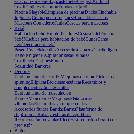
estaciones metereológicas
Paneles
Cesped Artificial
Textil
Cojines de jardín
Fundas de jardín
Piscina
Plegable
Limpieza de piscinas
Ducha
Hinchable
Juguetes
Columpios
Toboganes
Hinchables
Casitas
Mascotas
Comederos
Jaulas
Casetas para mascotas
Bebé
Habitación bebé
Humidificadores
Cestas
Colchón para
bebé
Muebles para habitación de bebé
Cunas
Cama
bebé
Decoración bebé
Paseo
Coche
Mochilas
Accesorios
Capazos
Carrito ligero
Baño e higiene
Aspirador nasal
Orinales
Textil bebé
Cojines
Funda
Seguridad
Barreras
Deporte
Equipamiento de cardio
Máquinas de remo
Bicicletas
spinning
Elípticas
Bicicletas estáticas
Recambios y
complementos
Cintas
Rodillos
Equipamiento de musculación
Bancos
Mancuernas
Máquinas
Plataformas
vibratorias
Recambios y complementos
Accesorios fitness
Bandas
Barras
Plataforma de
step
Cuerdas
Bolas y esferas de equilibrio
Recuperación muscular
Electroestimulación
Terapia de
percusión
Baño