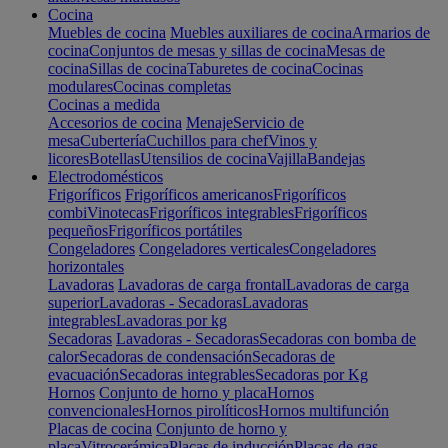
Cocina
Muebles de cocina
Muebles auxiliares de cocina
Armarios de
cocina
Conjuntos de mesas y sillas de cocina
Mesas de
cocina
Sillas de cocina
Taburetes de cocina
Cocinas
modulares
Cocinas completas
Cocinas a medida
Accesorios de cocina
Menaje
Servicio de
mesa
Cubertería
Cuchillos para chef
Vinos y
licores
Botellas
Utensilios de cocina
Vajilla
Bandejas
Electrodomésticos
Frigoríficos
Frigoríficos americanos
Frigoríficos
combi
Vinotecas
Frigoríficos integrables
Frigoríficos
pequeños
Frigoríficos portátiles
Congeladores
Congeladores verticales
Congeladores
horizontales
Lavadoras
Lavadoras de carga frontal
Lavadoras de carga
superior
Lavadoras - Secadoras
Lavadoras
integrables
Lavadoras por kg
Secadoras
Lavadoras - Secadoras
Secadoras con bomba de
calor
Secadoras de condensación
Secadoras de
evacuación
Secadoras integrables
Secadoras por Kg
Hornos
Conjunto de horno y placa
Hornos
convencionales
Hornos pirolíticos
Hornos multifunción
Placas de cocina
Conjunto de horno y
placa
Vitrocerámica
Placas de inducción
Placas de gas