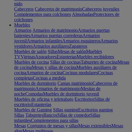
nido
Cabeceros
Cabeceros de matrimonio
Cabeceros juveniles
Complementos para colchones
Almohadas
Protectores de
colchones
Muebles
Armarios
Armarios de matrimonio
Armarios puertas
batientes
Armarios puertas correderas
Armarios
juvenil
Armarios infantiles
Armarios esquineros
Armarios
vestidores
Armarios auxiliares
Zapateros
Muebles de salón
Sillas
Mesas de salón
Muebles
TV
Vitrinas
Aparadores
Estanterias
Muebles recibidores
Muebles de cocina
Sillas de cocinas
Taburetes de cocina
Mesas
de cocina
Mesas y sillas de cocina
Muebles auxiliares de
cocina
Armarios de cocina
Cocinas modulares
Cocinas
completas
Cocinas a medida
Muebles de dormitorio
Camas matrimonio
Cabeceros de
matrimonio
Armarios de matrimonio
Mesitas de
noche
Comodas
Muebles de dormitorio juvenil
Muebles de oficina y teletrabajo
Escritorios
Sillas de
escritorio
Estanterías
Muebles de Gaming
Sillas gaming
Escritorios gaming
Sillas
Taburetes
Bancos
Sillas de comedor
Sillas
infantiles
Complementos para sillas
Mesas
Conjuntos de mesas y sillas
Mesas extensibles
Mesas
altas
Mesas multiusos