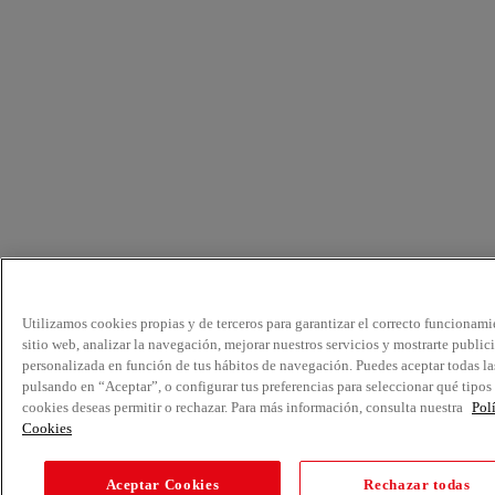
Utilizamos cookies propias y de terceros para garantizar el correcto funcionami
sitio web, analizar la navegación, mejorar nuestros servicios y mostrarte public
personalizada en función de tus hábitos de navegación. Puedes aceptar todas la
pulsando en “Aceptar”, o configurar tus preferencias para seleccionar qué tipos
cookies deseas permitir o rechazar. Para más información, consulta nuestra
Pol
Cookies
Aceptar Cookies
Rechazar todas