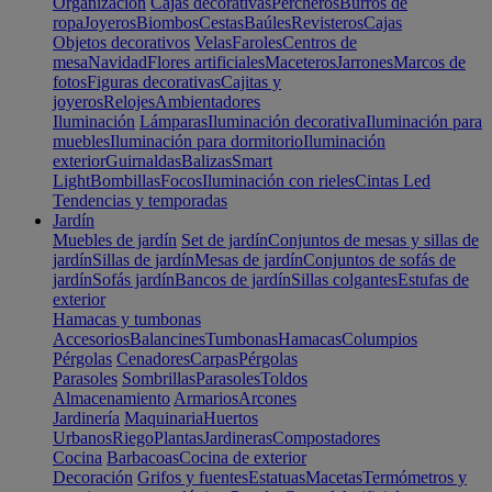
Organización
Cajas decorativas
Percheros
Burros de
ropa
Joyeros
Biombos
Cestas
Baúles
Revisteros
Cajas
Objetos decorativos
Velas
Faroles
Centros de
mesa
Navidad
Flores artificiales
Maceteros
Jarrones
Marcos de
fotos
Figuras decorativas
Cajitas y
joyeros
Relojes
Ambientadores
Iluminación
Lámparas
Iluminación decorativa
Iluminación para
muebles
Iluminación para dormitorio
Iluminación
exterior
Guirnaldas
Balizas
Smart
Light
Bombillas
Focos
Iluminación con rieles
Cintas Led
Tendencias y temporadas
Jardín
Muebles de jardín
Set de jardín
Conjuntos de mesas y sillas de
jardín
Sillas de jardín
Mesas de jardín
Conjuntos de sofás de
jardín
Sofás jardín
Bancos de jardín
Sillas colgantes
Estufas de
exterior
Hamacas y tumbonas
Accesorios
Balancines
Tumbonas
Hamacas
Columpios
Pérgolas
Cenadores
Carpas
Pérgolas
Parasoles
Sombrillas
Parasoles
Toldos
Almacenamiento
Armarios
Arcones
Jardinería
Maquinaria
Huertos
Urbanos
Riego
Plantas
Jardineras
Compostadores
Cocina
Barbacoas
Cocina de exterior
Decoración
Grifos y fuentes
Estatuas
Macetas
Termómetros y