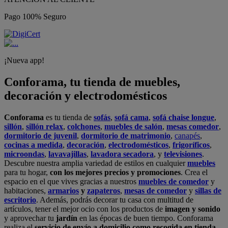
Pago 100% Seguro
¡Nueva app!
Conforama, tu tienda de muebles,
decoración y electrodomésticos
Conforama
es tu tienda de
sofás
,
sofá cama
,
sofá chaise longue
,
sillón
,
sillón relax
,
colchones
,
muebles de salón
,
mesas comedor
,
dormitorio de juvenil
,
dormitorio de matrimonio
,
canapés
,
cocinas a medida
,
decoración
,
electrodomésticos
,
frigoríficos
,
microondas
,
lavavajillas
,
lavadora secadora
, y
televisiones
.
Descubre nuestra amplia variedad de estilos en cualquier
muebles
para tu hogar,
con los mejores precios y promociones
. Crea el
espacio en el que vives gracias a nuestros
muebles de comedor
y
habitaciones,
armarios
y
zapateros
,
mesas de comedor
y
sillas de
escritorio
. Además, podrás decorar tu casa con multitud de
artículos, tener el mejor ocio con los productos de
imagen y sonido
y aprovechar tu
jardín
en las épocas de buen tiempo. Conforama
realiza el
servicio de envío a domicilio como recogida en tienda.