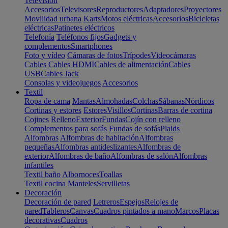
Televisión
Accesorios
Televisores
Reproductores
Adaptadores
Proyectores
Movilidad urbana
Karts
Motos eléctricas
Accesorios
Bicicletas
eléctricas
Patinetes eléctricos
Telefonía
Teléfonos fijos
Gadgets y
complementos
Smartphones
Foto y vídeo
Cámaras de fotos
Trípodes
Videocámaras
Cables
Cables HDMI
Cables de alimentación
Cables
USB
Cables Jack
Consolas y videojuegos
Accesorios
Textil
Ropa de cama
Mantas
Almohadas
Colchas
Sábanas
Nórdicos
Cortinas y estores
Estores
Visillos
Cortinas
Barras de cortina
Cojines
Relleno
Exterior
Fundas
Cojín con relleno
Complementos para sofás
Fundas de sofás
Plaids
Alfombras
Alfombras de habitación
Alfombras
pequeñas
Alfombras antideslizantes
Alfombras de
exterior
Alfombras de baño
Alfombras de salón
Alfombras
infantiles
Textil baño
Albornoces
Toallas
Textil cocina
Manteles
Servilletas
Decoración
Decoración de pared
Letreros
Espejos
Relojes de
pared
Tableros
Canvas
Cuadros pintados a mano
Marcos
Placas
decorativas
Cuadros