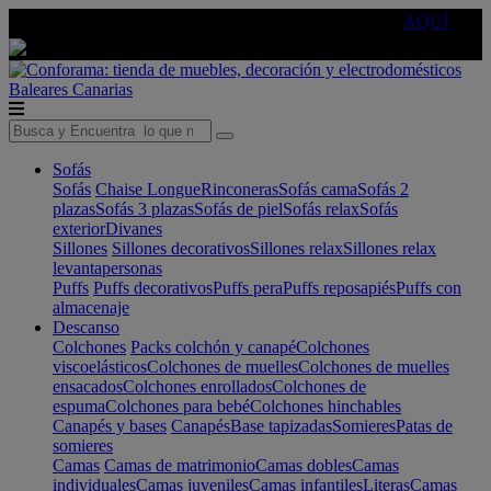
🔵Cambia tu electro con
-10% EXTRA
de descuento ☑️
AQUÍ
Baleares
Canarias
Sofás
Sofás
Chaise Longue
Rinconeras
Sofás cama
Sofás 2
plazas
Sofás 3 plazas
Sofás de piel
Sofás relax
Sofás
exterior
Divanes
Sillones
Sillones decorativos
Sillones relax
Sillones relax
levantapersonas
Puffs
Puffs decorativos
Puffs pera
Puffs reposapiés
Puffs con
almacenaje
Descanso
Colchones
Packs colchón y canapé
Colchones
viscoelásticos
Colchones de muelles
Colchones de muelles
ensacados
Colchones enrollados
Colchones de
espuma
Colchones para bebé
Colchones hinchables
Canapés y bases
Canapés
Base tapizadas
Somieres
Patas de
somieres
Camas
Camas de matrimonio
Camas dobles
Camas
individuales
Camas juveniles
Camas infantiles
Literas
Camas