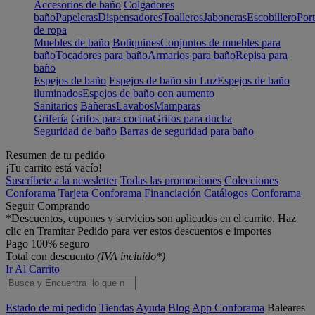
Accesorios de baño
Colgadores
baño
Papeleras
Dispensadores
Toalleros
Jaboneras
Escobillero
Port
de ropa
Muebles de baño
Botiquines
Conjuntos de muebles para
baño
Tocadores para baño
Armarios para baño
Repisa para
baño
Espejos de baño
Espejos de baño sin Luz
Espejos de baño
iluminados
Espejos de baño con aumento
Sanitarios
Bañeras
Lavabos
Mamparas
Grifería
Grifos para cocina
Grifos para ducha
Seguridad de baño
Barras de seguridad para baño
Resumen de tu pedido
¡Tu carrito está vacío!
Suscríbete a la newsletter
Todas las promociones
Colecciones
Conforama
Tarjeta Conforama
Financiación
Catálogos Conforama
Seguir Comprando
*Descuentos, cupones y servicios son aplicados en el carrito. Haz
clic en Tramitar Pedido para ver estos descuentos e importes
Pago 100% seguro
Total con descuento
(IVA incluido*)
Ir Al Carrito
Estado de mi pedido
Tiendas
Ayuda
Blog
App Conforama
Baleares