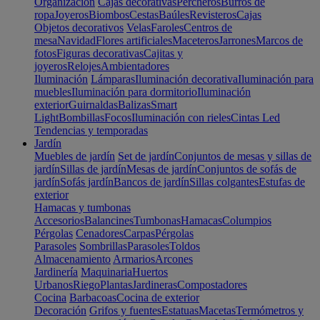
Organización
Cajas decorativas
Percheros
Burros de
ropa
Joyeros
Biombos
Cestas
Baúles
Revisteros
Cajas
Objetos decorativos
Velas
Faroles
Centros de
mesa
Navidad
Flores artificiales
Maceteros
Jarrones
Marcos de
fotos
Figuras decorativas
Cajitas y
joyeros
Relojes
Ambientadores
Iluminación
Lámparas
Iluminación decorativa
Iluminación para
muebles
Iluminación para dormitorio
Iluminación
exterior
Guirnaldas
Balizas
Smart
Light
Bombillas
Focos
Iluminación con rieles
Cintas Led
Tendencias y temporadas
Jardín
Muebles de jardín
Set de jardín
Conjuntos de mesas y sillas de
jardín
Sillas de jardín
Mesas de jardín
Conjuntos de sofás de
jardín
Sofás jardín
Bancos de jardín
Sillas colgantes
Estufas de
exterior
Hamacas y tumbonas
Accesorios
Balancines
Tumbonas
Hamacas
Columpios
Pérgolas
Cenadores
Carpas
Pérgolas
Parasoles
Sombrillas
Parasoles
Toldos
Almacenamiento
Armarios
Arcones
Jardinería
Maquinaria
Huertos
Urbanos
Riego
Plantas
Jardineras
Compostadores
Cocina
Barbacoas
Cocina de exterior
Decoración
Grifos y fuentes
Estatuas
Macetas
Termómetros y