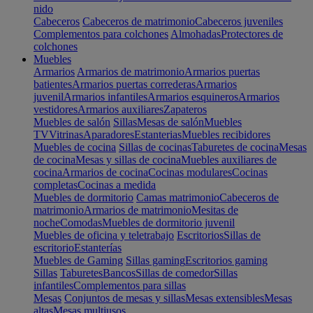
nido
Cabeceros
Cabeceros de matrimonio
Cabeceros juveniles
Complementos para colchones
Almohadas
Protectores de
colchones
Muebles
Armarios
Armarios de matrimonio
Armarios puertas
batientes
Armarios puertas correderas
Armarios
juvenil
Armarios infantiles
Armarios esquineros
Armarios
vestidores
Armarios auxiliares
Zapateros
Muebles de salón
Sillas
Mesas de salón
Muebles
TV
Vitrinas
Aparadores
Estanterias
Muebles recibidores
Muebles de cocina
Sillas de cocinas
Taburetes de cocina
Mesas
de cocina
Mesas y sillas de cocina
Muebles auxiliares de
cocina
Armarios de cocina
Cocinas modulares
Cocinas
completas
Cocinas a medida
Muebles de dormitorio
Camas matrimonio
Cabeceros de
matrimonio
Armarios de matrimonio
Mesitas de
noche
Comodas
Muebles de dormitorio juvenil
Muebles de oficina y teletrabajo
Escritorios
Sillas de
escritorio
Estanterías
Muebles de Gaming
Sillas gaming
Escritorios gaming
Sillas
Taburetes
Bancos
Sillas de comedor
Sillas
infantiles
Complementos para sillas
Mesas
Conjuntos de mesas y sillas
Mesas extensibles
Mesas
altas
Mesas multiusos