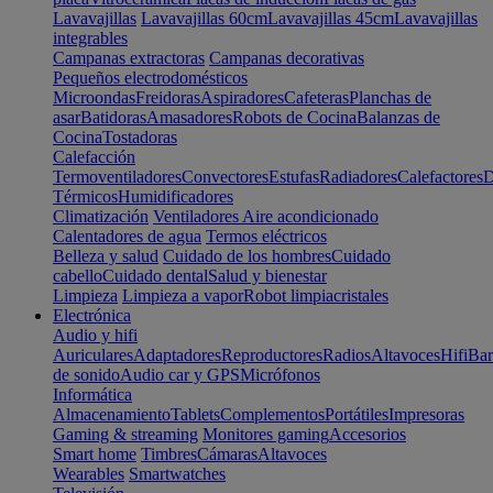
Lavavajillas
Lavavajillas 60cm
Lavavajillas 45cm
Lavavajillas
integrables
Campanas extractoras
Campanas decorativas
Pequeños electrodomésticos
Microondas
Freidoras
Aspiradores
Cafeteras
Planchas de
asar
Batidoras
Amasadores
Robots de Cocina
Balanzas de
Cocina
Tostadoras
Calefacción
Termoventiladores
Convectores
Estufas
Radiadores
Calefactores
D
Térmicos
Humidificadores
Climatización
Ventiladores
Aire acondicionado
Calentadores de agua
Termos eléctricos
Belleza y salud
Cuidado de los hombres
Cuidado
cabello
Cuidado dental
Salud y bienestar
Limpieza
Limpieza a vapor
Robot limpiacristales
Electrónica
Audio y hifi
Auriculares
Adaptadores
Reproductores
Radios
Altavoces
Hifi
Bar
de sonido
Audio car y GPS
Micrófonos
Informática
Almacenamiento
Tablets
Complementos
Portátiles
Impresoras
Gaming & streaming
Monitores gaming
Accesorios
Smart home
Timbres
Cámaras
Altavoces
Wearables
Smartwatches