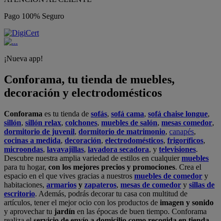
Pago 100% Seguro
¡Nueva app!
Conforama, tu tienda de muebles,
decoración y electrodomésticos
Conforama
es tu tienda de
sofás
,
sofá cama
,
sofá chaise longue
,
sillón
,
sillón relax
,
colchones
,
muebles de salón
,
mesas comedor
,
dormitorio de juvenil
,
dormitorio de matrimonio
,
canapés
,
cocinas a medida
,
decoración
,
electrodomésticos
,
frigoríficos
,
microondas
,
lavavajillas
,
lavadora secadora
, y
televisiones
.
Descubre nuestra amplia variedad de estilos en cualquier
muebles
para tu hogar,
con los mejores precios y promociones
. Crea el
espacio en el que vives gracias a nuestros
muebles de comedor
y
habitaciones,
armarios
y
zapateros
,
mesas de comedor
y
sillas de
escritorio
. Además, podrás decorar tu casa con multitud de
artículos, tener el mejor ocio con los productos de
imagen y sonido
y aprovechar tu
jardín
en las épocas de buen tiempo. Conforama
realiza el
servicio de envío a domicilio como recogida en tienda.