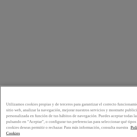
Utilizamos cookies propias y de terceros para garantizar el correcto funcionami
sitio web, analizar la navegación, mejorar nuestros servicios y mostrarte public
personalizada en función de tus hábitos de navegación. Puedes aceptar todas la
pulsando en “Aceptar”, o configurar tus preferencias para seleccionar qué tipos
cookies deseas permitir o rechazar. Para más información, consulta nuestra
Pol
Cookies