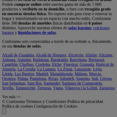
Podrás
comprar online
entre nuestra gama de más de 7.000
productos y
recibirlo en tu domicilio
, o bien con
recogida gratis
en nuestras tiendas física.
No esperes más para crear o renovar tu
hogar y transformarlo en un espacio con mucho estilo. Conforama
tiene 300
tiendas de muebles
físicas distribuidas en
6 países
distintos. Aproveche nuestras ofertas de
sofas baratos
,
colchones
baratos
y
liquidaciones de sofas
.
Conforama solo comercializa a través de su website o, físicamente,
en sus
tiendas de sofás
.
Alcalá de Guadaíra
,
Alcalá de Henares
,
Alcorcón
,
Alfafar
,
Alicante
,
Arinaga
,
Asturias
,
Badalona
,
Barakaldo
,
Barcelona
,
Burjassot
,
Castellón
,
Chafiras
,
Cordoba
,
Elche
,
Finestrat
,
Granada
,
Huércal de
Almería
,
La Coruña
,
La Laguna
,
La Zenia
,
Lanzarote
,
León
,
Lleida
,
Los Barrios
,
Madrid
,
Majadahonda
,
Málaga
,
Murcia
,
Orotava
,
Palma
,
Pamplona
,
Rivas
,
Sabadell
,
Sagunto
,
Salt, Girona
,
San Sebastian
,
Sant Boi
,
Santander
,
Santiago de Compostela
,
Sevilla
,
Tamaraceite
,
Terrassa
,
Viana
,
Vilanova i la Geltrú
,
Zaragoza
Ver más >>
© Conforama
Términos y Condiciones
Política de privacidad
Política de cookies
Configuración de Cookies