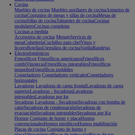
Cocina
Muebles de cocina
Muebles auxiliares de cocina
Armarios de
cocina
Conjuntos de mesas y sillas de cocina
Mesas de
cocina
Sillas de cocina
Taburetes de cocina
Cocinas
modulares
Cocinas completas
Cocinas a medida
Accesorios de cocina
Menaje
Servicio de
mesa
Cubertería
Cuchillos para chef
Vinos y
licores
Botellas
Utensilios de cocina
Vajilla
Bandejas
Electrodomésticos
Frigoríficos
Frigoríficos americanos
Frigoríficos
combi
Vinotecas
Frigoríficos integrables
Frigoríficos
pequeños
Frigoríficos portátiles
Congeladores
Congeladores verticales
Congeladores
horizontales
Lavadoras
Lavadoras de carga frontal
Lavadoras de carga
superior
Lavadoras - Secadoras
Lavadoras
integrables
Lavadoras por kg
Secadoras
Lavadoras - Secadoras
Secadoras con bomba de
calor
Secadoras de condensación
Secadoras de
evacuación
Secadoras integrables
Secadoras por Kg
Hornos
Conjunto de horno y placa
Hornos
convencionales
Hornos pirolíticos
Hornos multifunción
Placas de cocina
Conjunto de horno y
placa
Vitrocerámica
Placas de inducción
Placas de gas