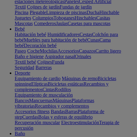
estaciones metereológicas
Paneles
Cesped Artificial
Textil
Cojines de jardín
Fundas de jardín
Piscina
Plegable
Limpieza de piscinas
Ducha
Hinchable
Juguetes
Columpios
Toboganes
Hinchables
Casitas
Mascotas
Comederos
Jaulas
Casetas para mascotas
Bebé
Habitación bebé
Humidificadores
Cestas
Colchón para
bebé
Muebles para habitación de bebé
Cunas
Cama
bebé
Decoración bebé
Paseo
Coche
Mochilas
Accesorios
Capazos
Carrito ligero
Baño e higiene
Aspirador nasal
Orinales
Textil bebé
Cojines
Funda
Seguridad
Barreras
Deporte
Equipamiento de cardio
Máquinas de remo
Bicicletas
spinning
Elípticas
Bicicletas estáticas
Recambios y
complementos
Cintas
Rodillos
Equipamiento de musculación
Bancos
Mancuernas
Máquinas
Plataformas
vibratorias
Recambios y complementos
Accesorios fitness
Bandas
Barras
Plataforma de
step
Cuerdas
Bolas y esferas de equilibrio
Recuperación muscular
Electroestimulación
Terapia de
percusión
Baño