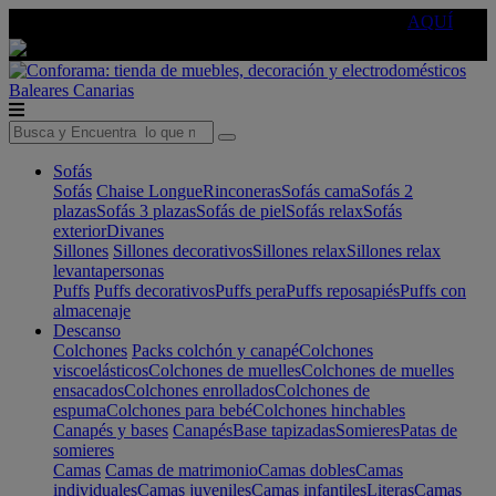
🔵Cambia tu electro con
-10% EXTRA
de descuento ☑️
AQUÍ
Baleares
Canarias
Sofás
Sofás
Chaise Longue
Rinconeras
Sofás cama
Sofás 2
plazas
Sofás 3 plazas
Sofás de piel
Sofás relax
Sofás
exterior
Divanes
Sillones
Sillones decorativos
Sillones relax
Sillones relax
levantapersonas
Puffs
Puffs decorativos
Puffs pera
Puffs reposapiés
Puffs con
almacenaje
Descanso
Colchones
Packs colchón y canapé
Colchones
viscoelásticos
Colchones de muelles
Colchones de muelles
ensacados
Colchones enrollados
Colchones de
espuma
Colchones para bebé
Colchones hinchables
Canapés y bases
Canapés
Base tapizadas
Somieres
Patas de
somieres
Camas
Camas de matrimonio
Camas dobles
Camas
individuales
Camas juveniles
Camas infantiles
Literas
Camas