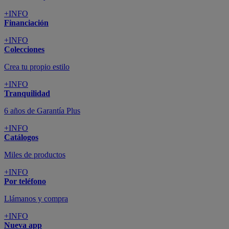
+INFO
Financiación
+INFO
Colecciones
Crea tu propio estilo
+INFO
Tranquilidad
6 años de Garantía Plus
+INFO
Catálogos
Miles de productos
+INFO
Por teléfono
Llámanos y compra
+INFO
Nueva app