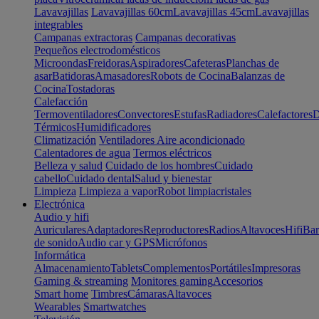
Lavavajillas
Lavavajillas 60cm
Lavavajillas 45cm
Lavavajillas
integrables
Campanas extractoras
Campanas decorativas
Pequeños electrodomésticos
Microondas
Freidoras
Aspiradores
Cafeteras
Planchas de
asar
Batidoras
Amasadores
Robots de Cocina
Balanzas de
Cocina
Tostadoras
Calefacción
Termoventiladores
Convectores
Estufas
Radiadores
Calefactores
D
Térmicos
Humidificadores
Climatización
Ventiladores
Aire acondicionado
Calentadores de agua
Termos eléctricos
Belleza y salud
Cuidado de los hombres
Cuidado
cabello
Cuidado dental
Salud y bienestar
Limpieza
Limpieza a vapor
Robot limpiacristales
Electrónica
Audio y hifi
Auriculares
Adaptadores
Reproductores
Radios
Altavoces
Hifi
Bar
de sonido
Audio car y GPS
Micrófonos
Informática
Almacenamiento
Tablets
Complementos
Portátiles
Impresoras
Gaming & streaming
Monitores gaming
Accesorios
Smart home
Timbres
Cámaras
Altavoces
Wearables
Smartwatches