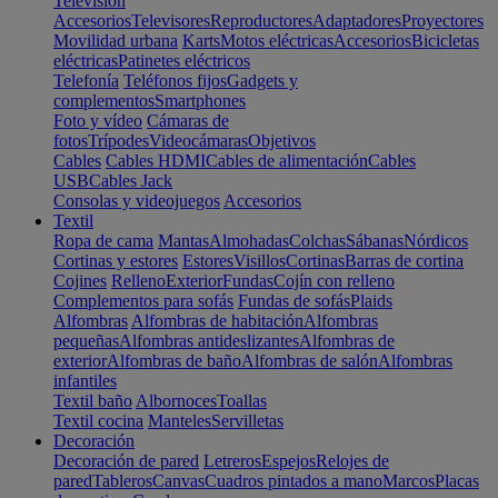
Televisión
Accesorios
Televisores
Reproductores
Adaptadores
Proyectores
Movilidad urbana
Karts
Motos eléctricas
Accesorios
Bicicletas
eléctricas
Patinetes eléctricos
Telefonía
Teléfonos fijos
Gadgets y
complementos
Smartphones
Foto y vídeo
Cámaras de
fotos
Trípodes
Videocámaras
Objetivos
Cables
Cables HDMI
Cables de alimentación
Cables
USB
Cables Jack
Consolas y videojuegos
Accesorios
Textil
Ropa de cama
Mantas
Almohadas
Colchas
Sábanas
Nórdicos
Cortinas y estores
Estores
Visillos
Cortinas
Barras de cortina
Cojines
Relleno
Exterior
Fundas
Cojín con relleno
Complementos para sofás
Fundas de sofás
Plaids
Alfombras
Alfombras de habitación
Alfombras
pequeñas
Alfombras antideslizantes
Alfombras de
exterior
Alfombras de baño
Alfombras de salón
Alfombras
infantiles
Textil baño
Albornoces
Toallas
Textil cocina
Manteles
Servilletas
Decoración
Decoración de pared
Letreros
Espejos
Relojes de
pared
Tableros
Canvas
Cuadros pintados a mano
Marcos
Placas