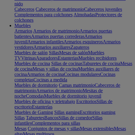
nido
Cabeceros
Cabeceros de matrimonio
Cabeceros juveniles
Complementos para colchones
Almohadas
Protectores de
colchones
Muebles
Armarios
Armarios de matrimonio
Armarios puertas
batientes
Armarios puertas correderas
Armarios
juvenil
Armarios infantiles
Armarios esquineros
Armarios
vestidores
Armarios auxiliares
Zapateros
Muebles de salón
Sillas
Mesas de salón
Muebles
TV
Vitrinas
Aparadores
Estanterias
Muebles recibidores
Muebles de cocina
Sillas de cocinas
Taburetes de cocina
Mesas
de cocina
Mesas y sillas de cocina
Muebles auxiliares de
cocina
Armarios de cocina
Cocinas modulares
Cocinas
completas
Cocinas a medida
Muebles de dormitorio
Camas matrimonio
Cabeceros de
matrimonio
Armarios de matrimonio
Mesitas de
noche
Comodas
Muebles de dormitorio juvenil
Muebles de oficina y teletrabajo
Escritorios
Sillas de
escritorio
Estanterías
Muebles de Gaming
Sillas gaming
Escritorios gaming
Sillas
Taburetes
Bancos
Sillas de comedor
Sillas
infantiles
Complementos para sillas
Mesas
Conjuntos de mesas y sillas
Mesas extensibles
Mesas
altas
Mesas multiusos