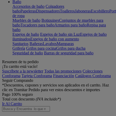
Baño
Accesorios de baño
Colgadores
baño
Papeleras
Dispensadores
Toalleros
Jaboneras
Escobillero
Port
de ropa
Muebles de baño
Botiquines
Conjuntos de muebles para
baño
Tocadores para baño
Armarios para baño
Repisa para
baño
Espejos de baño
Espejos de baño sin Luz
Espejos de baño
iluminados
Espejos de baño con aumento
Sanitarios
Bañeras
Lavabos
Mamparas
Grifería
Grifos para cocina
Grifos para ducha
Seguridad de baño
Barras de seguridad para baño
Resumen de tu pedido
¡Tu carrito está vacío!
Suscríbete a la newsletter
Todas las promociones
Colecciones
Conforama
Tarjeta Conforama
Financiación
Catálogos Conforama
Seguir Comprando
*Descuentos, cupones y servicios son aplicados en el carrito. Haz
clic en Tramitar Pedido para ver estos descuentos e importes
Pago 100% seguro
Total con descuento
(IVA incluido*)
Ir Al Carrito