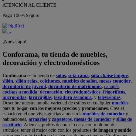
ATENCIÓN AL CLIENTE
Pago 100% Seguro
¡Nueva app!
Conforama, tu tienda de muebles,
decoración y electrodomésticos
Conforama
es tu tienda de
sofás
,
sofá cama
,
sofá chaise longue
,
sillón
,
sillón relax
,
colchones
,
muebles de salón
,
mesas comedor
,
dormitorio de juvenil
,
dormitorio de matrimonio
,
canapés
,
cocinas a medida
,
decoración
,
electrodomésticos
,
frigoríficos
,
microondas
,
lavavajillas
,
lavadora secadora
, y
televisiones
.
Descubre nuestra amplia variedad de estilos en cualquier
muebles
para tu hogar,
con los mejores precios y promociones
. Crea el
espacio en el que vives gracias a nuestros
muebles de comedor
y
habitaciones,
armarios
y
zapateros
,
mesas de comedor
y
sillas de
escritorio
. Además, podrás decorar tu casa con multitud de
artículos, tener el mejor ocio con los productos de
imagen y sonido
y aprovechar tu
jardín
en las épocas de buen tiempo. Conforama