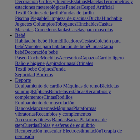
Decoración
Grifos y fuentes
Estatuas
Macetas
Termómetros y
estaciones metereológicas
Paneles
Cesped Artificial
Textil
Cojines de jardín
Fundas de jardín
Piscina
Plegable
Limpieza de piscinas
Ducha
Hinchable
Juguetes
Columpios
Toboganes
Hinchables
Casitas
Mascotas
Comederos
Jaulas
Casetas para mascotas
Bebé
Habitación bebé
Humidificadores
Cestas
Colchón para
bebé
Muebles para habitación de bebé
Cunas
Cama
bebé
Decoración bebé
Paseo
Coche
Mochilas
Accesorios
Capazos
Carrito ligero
Baño e higiene
Aspirador nasal
Orinales
Textil bebé
Cojines
Funda
Seguridad
Barreras
Deporte
Equipamiento de cardio
Máquinas de remo
Bicicletas
spinning
Elípticas
Bicicletas estáticas
Recambios y
complementos
Cintas
Rodillos
Equipamiento de musculación
Bancos
Mancuernas
Máquinas
Plataformas
vibratorias
Recambios y complementos
Accesorios fitness
Bandas
Barras
Plataforma de
step
Cuerdas
Bolas y esferas de equilibrio
Recuperación muscular
Electroestimulación
Terapia de
percusión