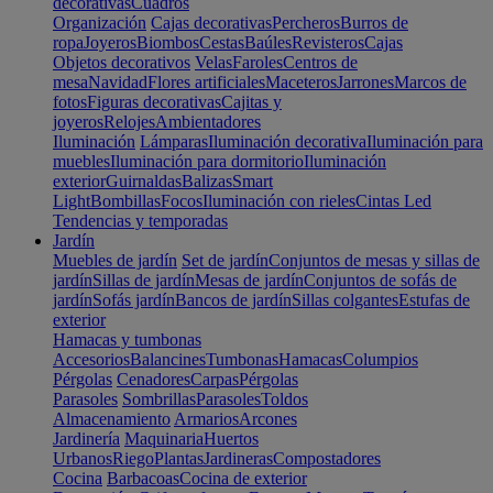
decorativas
Cuadros
Organización
Cajas decorativas
Percheros
Burros de
ropa
Joyeros
Biombos
Cestas
Baúles
Revisteros
Cajas
Objetos decorativos
Velas
Faroles
Centros de
mesa
Navidad
Flores artificiales
Maceteros
Jarrones
Marcos de
fotos
Figuras decorativas
Cajitas y
joyeros
Relojes
Ambientadores
Iluminación
Lámparas
Iluminación decorativa
Iluminación para
muebles
Iluminación para dormitorio
Iluminación
exterior
Guirnaldas
Balizas
Smart
Light
Bombillas
Focos
Iluminación con rieles
Cintas Led
Tendencias y temporadas
Jardín
Muebles de jardín
Set de jardín
Conjuntos de mesas y sillas de
jardín
Sillas de jardín
Mesas de jardín
Conjuntos de sofás de
jardín
Sofás jardín
Bancos de jardín
Sillas colgantes
Estufas de
exterior
Hamacas y tumbonas
Accesorios
Balancines
Tumbonas
Hamacas
Columpios
Pérgolas
Cenadores
Carpas
Pérgolas
Parasoles
Sombrillas
Parasoles
Toldos
Almacenamiento
Armarios
Arcones
Jardinería
Maquinaria
Huertos
Urbanos
Riego
Plantas
Jardineras
Compostadores
Cocina
Barbacoas
Cocina de exterior