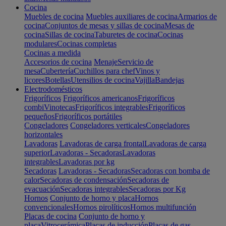
Cocina
Muebles de cocina
Muebles auxiliares de cocina
Armarios de
cocina
Conjuntos de mesas y sillas de cocina
Mesas de
cocina
Sillas de cocina
Taburetes de cocina
Cocinas
modulares
Cocinas completas
Cocinas a medida
Accesorios de cocina
Menaje
Servicio de
mesa
Cubertería
Cuchillos para chef
Vinos y
licores
Botellas
Utensilios de cocina
Vajilla
Bandejas
Electrodomésticos
Frigoríficos
Frigoríficos americanos
Frigoríficos
combi
Vinotecas
Frigoríficos integrables
Frigoríficos
pequeños
Frigoríficos portátiles
Congeladores
Congeladores verticales
Congeladores
horizontales
Lavadoras
Lavadoras de carga frontal
Lavadoras de carga
superior
Lavadoras - Secadoras
Lavadoras
integrables
Lavadoras por kg
Secadoras
Lavadoras - Secadoras
Secadoras con bomba de
calor
Secadoras de condensación
Secadoras de
evacuación
Secadoras integrables
Secadoras por Kg
Hornos
Conjunto de horno y placa
Hornos
convencionales
Hornos pirolíticos
Hornos multifunción
Placas de cocina
Conjunto de horno y
placa
Vitrocerámica
Placas de inducción
Placas de gas