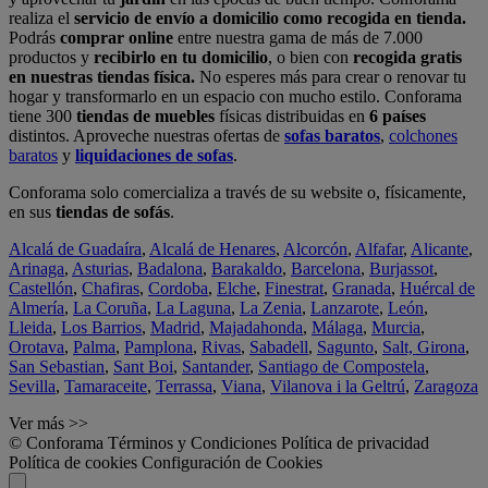
realiza el
servicio de envío a domicilio como recogida en tienda.
Podrás
comprar online
entre nuestra gama de más de 7.000
productos y
recibirlo en tu domicilio
, o bien con
recogida gratis
en nuestras tiendas física.
No esperes más para crear o renovar tu
hogar y transformarlo en un espacio con mucho estilo. Conforama
tiene 300
tiendas de muebles
físicas distribuidas en
6 países
distintos. Aproveche nuestras ofertas de
sofas baratos
,
colchones
baratos
y
liquidaciones de sofas
.
Conforama solo comercializa a través de su website o, físicamente,
en sus
tiendas de sofás
.
Alcalá de Guadaíra
,
Alcalá de Henares
,
Alcorcón
,
Alfafar
,
Alicante
,
Arinaga
,
Asturias
,
Badalona
,
Barakaldo
,
Barcelona
,
Burjassot
,
Castellón
,
Chafiras
,
Cordoba
,
Elche
,
Finestrat
,
Granada
,
Huércal de
Almería
,
La Coruña
,
La Laguna
,
La Zenia
,
Lanzarote
,
León
,
Lleida
,
Los Barrios
,
Madrid
,
Majadahonda
,
Málaga
,
Murcia
,
Orotava
,
Palma
,
Pamplona
,
Rivas
,
Sabadell
,
Sagunto
,
Salt, Girona
,
San Sebastian
,
Sant Boi
,
Santander
,
Santiago de Compostela
,
Sevilla
,
Tamaraceite
,
Terrassa
,
Viana
,
Vilanova i la Geltrú
,
Zaragoza
Ver más >>
© Conforama
Términos y Condiciones
Política de privacidad
Política de cookies
Configuración de Cookies