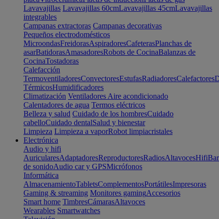
Lavavajillas
Lavavajillas 60cm
Lavavajillas 45cm
Lavavajillas
integrables
Campanas extractoras
Campanas decorativas
Pequeños electrodomésticos
Microondas
Freidoras
Aspiradores
Cafeteras
Planchas de
asar
Batidoras
Amasadores
Robots de Cocina
Balanzas de
Cocina
Tostadoras
Calefacción
Termoventiladores
Convectores
Estufas
Radiadores
Calefactores
D
Térmicos
Humidificadores
Climatización
Ventiladores
Aire acondicionado
Calentadores de agua
Termos eléctricos
Belleza y salud
Cuidado de los hombres
Cuidado
cabello
Cuidado dental
Salud y bienestar
Limpieza
Limpieza a vapor
Robot limpiacristales
Electrónica
Audio y hifi
Auriculares
Adaptadores
Reproductores
Radios
Altavoces
Hifi
Bar
de sonido
Audio car y GPS
Micrófonos
Informática
Almacenamiento
Tablets
Complementos
Portátiles
Impresoras
Gaming & streaming
Monitores gaming
Accesorios
Smart home
Timbres
Cámaras
Altavoces
Wearables
Smartwatches