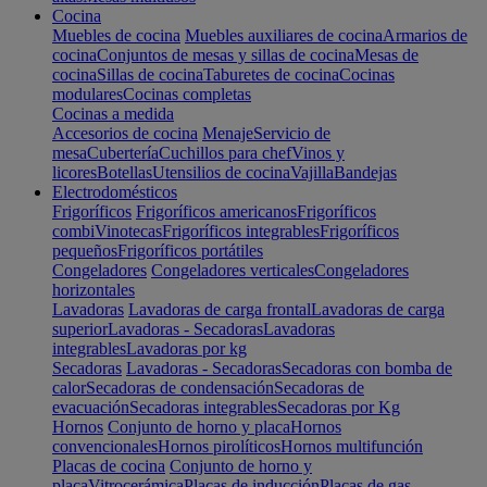
Cocina
Muebles de cocina
Muebles auxiliares de cocina
Armarios de
cocina
Conjuntos de mesas y sillas de cocina
Mesas de
cocina
Sillas de cocina
Taburetes de cocina
Cocinas
modulares
Cocinas completas
Cocinas a medida
Accesorios de cocina
Menaje
Servicio de
mesa
Cubertería
Cuchillos para chef
Vinos y
licores
Botellas
Utensilios de cocina
Vajilla
Bandejas
Electrodomésticos
Frigoríficos
Frigoríficos americanos
Frigoríficos
combi
Vinotecas
Frigoríficos integrables
Frigoríficos
pequeños
Frigoríficos portátiles
Congeladores
Congeladores verticales
Congeladores
horizontales
Lavadoras
Lavadoras de carga frontal
Lavadoras de carga
superior
Lavadoras - Secadoras
Lavadoras
integrables
Lavadoras por kg
Secadoras
Lavadoras - Secadoras
Secadoras con bomba de
calor
Secadoras de condensación
Secadoras de
evacuación
Secadoras integrables
Secadoras por Kg
Hornos
Conjunto de horno y placa
Hornos
convencionales
Hornos pirolíticos
Hornos multifunción
Placas de cocina
Conjunto de horno y
placa
Vitrocerámica
Placas de inducción
Placas de gas