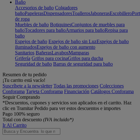
Baño
Accesorios de baño
Colgadores
baño
Papeleras
Dispensadores
Toalleros
Jaboneras
Escobillero
Port
de ropa
Muebles de baño
Botiquines
Conjuntos de muebles para
baño
Tocadores para baño
Armarios para baño
Repisa para
baño
Espejos de baño
Espejos de baño sin Luz
Espejos de baño
iluminados
Espejos de baño con aumento
Sanitarios
Bañeras
Lavabos
Mamparas
Grifería
Grifos para cocina
Grifos para ducha
Seguridad de baño
Barras de seguridad para baño
Resumen de tu pedido
¡Tu carrito está vacío!
Suscríbete a la newsletter
Todas las promociones
Colecciones
Conforama
Tarjeta Conforama
Financiación
Catálogos Conforama
Seguir Comprando
*Descuentos, cupones y servicios son aplicados en el carrito. Haz
clic en Tramitar Pedido para ver estos descuentos e importes
Pago 100% seguro
Total con descuento
(IVA incluido*)
Ir Al Carrito