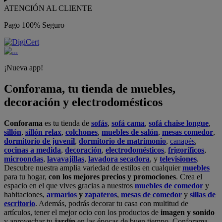
ATENCIÓN AL CLIENTE
Pago 100% Seguro
¡Nueva app!
Conforama, tu tienda de muebles,
decoración y electrodomésticos
Conforama
es tu tienda de
sofás
,
sofá cama
,
sofá chaise longue
,
sillón
,
sillón relax
,
colchones
,
muebles de salón
,
mesas comedor
,
dormitorio de juvenil
,
dormitorio de matrimonio
,
canapés
,
cocinas a medida
,
decoración
,
electrodomésticos
,
frigoríficos
,
microondas
,
lavavajillas
,
lavadora secadora
, y
televisiones
.
Descubre nuestra amplia variedad de estilos en cualquier
muebles
para tu hogar,
con los mejores precios y promociones
. Crea el
espacio en el que vives gracias a nuestros
muebles de comedor
y
habitaciones,
armarios
y
zapateros
,
mesas de comedor
y
sillas de
escritorio
. Además, podrás decorar tu casa con multitud de
artículos, tener el mejor ocio con los productos de
imagen y sonido
y aprovechar tu
jardín
en las épocas de buen tiempo. Conforama