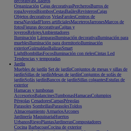
decorativas
Cuadros
Organización
Cajas decorativas
Percheros
Burros de
ropa
Joyeros
Biombos
Cestas
Baúles
Revisteros
Cajas
Objetos decorativos
Velas
Faroles
Centros de
mesa
Navidad
Flores artificiales
Maceteros
Jarrones
Marcos de
fotos
Figuras decorativas
Cajitas y
joyeros
Relojes
Ambientadores
Iluminación
Lámparas
Iluminación decorativa
Iluminación para
muebles
Iluminación para dormitorio
Iluminación
exterior
Guirnaldas
Balizas
Smart
Light
Bombillas
Focos
Iluminación con rieles
Cintas Led
Tendencias y temporadas
Jardín
Muebles de jardín
Set de jardín
Conjuntos de mesas y sillas de
jardín
Sillas de jardín
Mesas de jardín
Conjuntos de sofás de
jardín
Sofás jardín
Bancos de jardín
Sillas colgantes
Estufas de
exterior
Hamacas y tumbonas
Accesorios
Balancines
Tumbonas
Hamacas
Columpios
Pérgolas
Cenadores
Carpas
Pérgolas
Parasoles
Sombrillas
Parasoles
Toldos
Almacenamiento
Armarios
Arcones
Jardinería
Maquinaria
Huertos
Urbanos
Riego
Plantas
Jardineras
Compostadores
Cocina
Barbacoas
Cocina de exterior