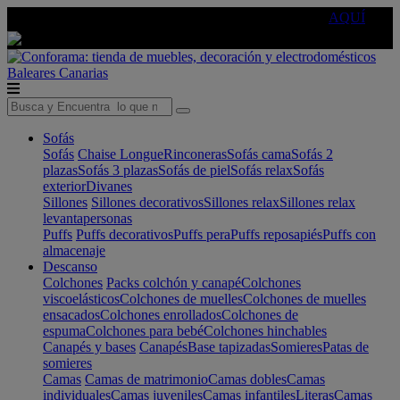
🔵Cambia tu electro con
-10% EXTRA
de descuento ☑️
AQUÍ
Baleares
Canarias
Sofás
Sofás
Chaise Longue
Rinconeras
Sofás cama
Sofás 2
plazas
Sofás 3 plazas
Sofás de piel
Sofás relax
Sofás
exterior
Divanes
Sillones
Sillones decorativos
Sillones relax
Sillones relax
levantapersonas
Puffs
Puffs decorativos
Puffs pera
Puffs reposapiés
Puffs con
almacenaje
Descanso
Colchones
Packs colchón y canapé
Colchones
viscoelásticos
Colchones de muelles
Colchones de muelles
ensacados
Colchones enrollados
Colchones de
espuma
Colchones para bebé
Colchones hinchables
Canapés y bases
Canapés
Base tapizadas
Somieres
Patas de
somieres
Camas
Camas de matrimonio
Camas dobles
Camas
individuales
Camas juveniles
Camas infantiles
Literas
Camas