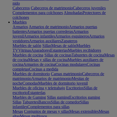
nido
Cabeceros
Cabeceros de matrimonio
Cabeceros juveniles
Complementos para colchones
Almohadas
Protectores de
colchones
Muebles
Armarios
Armarios de matrimonio
Armarios puertas
batientes
Armarios puertas correderas
Armarios
juvenil
Armarios infantiles
Armarios esquineros
Armarios
vestidores
Armarios auxiliares
Zapateros
Muebles de salón
Sillas
Mesas de salón
Muebles
TV
Vitrinas
Aparadores
Estanterias
Muebles recibidores
Muebles de cocina
Sillas de cocinas
Taburetes de cocina
Mesas
de cocina
Mesas y sillas de cocina
Muebles auxiliares de
cocina
Armarios de cocina
Cocinas modulares
Cocinas
completas
Cocinas a medida
Muebles de dormitorio
Camas matrimonio
Cabeceros de
matrimonio
Armarios de matrimonio
Mesitas de
noche
Comodas
Muebles de dormitorio juvenil
Muebles de oficina y teletrabajo
Escritorios
Sillas de
escritorio
Estanterías
Muebles de Gaming
Sillas gaming
Escritorios gaming
Sillas
Taburetes
Bancos
Sillas de comedor
Sillas
infantiles
Complementos para sillas
Mesas
Conjuntos de mesas y sillas
Mesas extensibles
Mesas
altas
Mesas multiusos