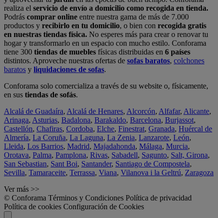
realiza el
servicio de envío a domicilio como recogida en tienda.
Podrás
comprar online
entre nuestra gama de más de 7.000
productos y
recibirlo en tu domicilio
, o bien con
recogida gratis
en nuestras tiendas física.
No esperes más para crear o renovar tu
hogar y transformarlo en un espacio con mucho estilo. Conforama
tiene 300
tiendas de muebles
físicas distribuidas en
6 países
distintos. Aproveche nuestras ofertas de
sofas baratos
,
colchones
baratos
y
liquidaciones de sofas
.
Conforama solo comercializa a través de su website o, físicamente,
en sus
tiendas de sofás
.
Alcalá de Guadaíra
,
Alcalá de Henares
,
Alcorcón
,
Alfafar
,
Alicante
,
Arinaga
,
Asturias
,
Badalona
,
Barakaldo
,
Barcelona
,
Burjassot
,
Castellón
,
Chafiras
,
Cordoba
,
Elche
,
Finestrat
,
Granada
,
Huércal de
Almería
,
La Coruña
,
La Laguna
,
La Zenia
,
Lanzarote
,
León
,
Lleida
,
Los Barrios
,
Madrid
,
Majadahonda
,
Málaga
,
Murcia
,
Orotava
,
Palma
,
Pamplona
,
Rivas
,
Sabadell
,
Sagunto
,
Salt, Girona
,
San Sebastian
,
Sant Boi
,
Santander
,
Santiago de Compostela
,
Sevilla
,
Tamaraceite
,
Terrassa
,
Viana
,
Vilanova i la Geltrú
,
Zaragoza
Ver más >>
© Conforama
Términos y Condiciones
Política de privacidad
Política de cookies
Configuración de Cookies