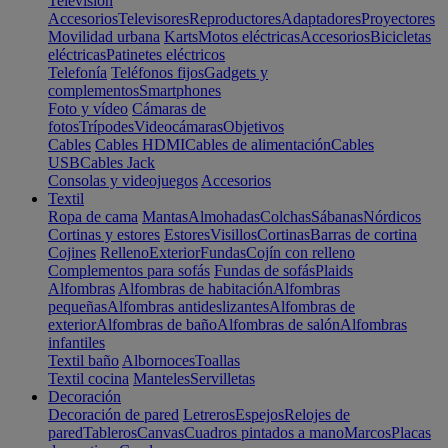
Televisión
Accesorios
Televisores
Reproductores
Adaptadores
Proyectores
Movilidad urbana
Karts
Motos eléctricas
Accesorios
Bicicletas
eléctricas
Patinetes eléctricos
Telefonía
Teléfonos fijos
Gadgets y
complementos
Smartphones
Foto y vídeo
Cámaras de
fotos
Trípodes
Videocámaras
Objetivos
Cables
Cables HDMI
Cables de alimentación
Cables
USB
Cables Jack
Consolas y videojuegos
Accesorios
Textil
Ropa de cama
Mantas
Almohadas
Colchas
Sábanas
Nórdicos
Cortinas y estores
Estores
Visillos
Cortinas
Barras de cortina
Cojines
Relleno
Exterior
Fundas
Cojín con relleno
Complementos para sofás
Fundas de sofás
Plaids
Alfombras
Alfombras de habitación
Alfombras
pequeñas
Alfombras antideslizantes
Alfombras de
exterior
Alfombras de baño
Alfombras de salón
Alfombras
infantiles
Textil baño
Albornoces
Toallas
Textil cocina
Manteles
Servilletas
Decoración
Decoración de pared
Letreros
Espejos
Relojes de
pared
Tableros
Canvas
Cuadros pintados a mano
Marcos
Placas