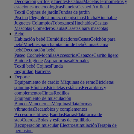
Decoración
Grifos y fuentes
Estatuas
Macetas
Termómetros y
estaciones metereológicas
Paneles
Cesped Artificial
Textil
Cojines de jardín
Fundas de jardín
Piscina
Plegable
Limpieza de piscinas
Ducha
Hinchable
Juguetes
Columpios
Toboganes
Hinchables
Casitas
Mascotas
Comederos
Jaulas
Casetas para mascotas
Bebé
Habitación bebé
Humidificadores
Cestas
Colchón para
bebé
Muebles para habitación de bebé
Cunas
Cama
bebé
Decoración bebé
Paseo
Coche
Mochilas
Accesorios
Capazos
Carrito ligero
Baño e higiene
Aspirador nasal
Orinales
Textil bebé
Cojines
Funda
Seguridad
Barreras
Deporte
Equipamiento de cardio
Máquinas de remo
Bicicletas
spinning
Elípticas
Bicicletas estáticas
Recambios y
complementos
Cintas
Rodillos
Equipamiento de musculación
Bancos
Mancuernas
Máquinas
Plataformas
vibratorias
Recambios y complementos
Accesorios fitness
Bandas
Barras
Plataforma de
step
Cuerdas
Bolas y esferas de equilibrio
Recuperación muscular
Electroestimulación
Terapia de
percusión