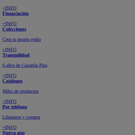
+INFO
Financiación
+INFO
Colecciones
Crea tu propio estilo
+INFO
Tranquilidad
6 años de Garantía Plus
+INFO
Catálogos
Miles de productos
+INFO
Por teléfono
Llámanos y compra
+INFO
Nueva app