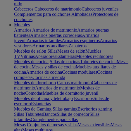
nido
Cabeceros
Cabeceros de matrimonio
Cabeceros juveniles
Complementos para colchones
Almohadas
Protectores de
colchones
Muebles
Armarios
Armarios de matrimonio
Armarios puertas
batientes
Armarios puertas correderas
Armarios
juvenil
Armarios infantiles
Armarios esquineros
Armarios
vestidores
Armarios auxiliares
Zapateros
Muebles de salón
Sillas
Mesas de salón
Muebles
TV
Vitrinas
Aparadores
Estanterias
Muebles recibidores
Muebles de cocina
Sillas de cocinas
Taburetes de cocina
Mesas
de cocina
Mesas y sillas de cocina
Muebles auxiliares de
cocina
Armarios de cocina
Cocinas modulares
Cocinas
completas
Cocinas a medida
Muebles de dormitorio
Camas matrimonio
Cabeceros de
matrimonio
Armarios de matrimonio
Mesitas de
noche
Comodas
Muebles de dormitorio juvenil
Muebles de oficina y teletrabajo
Escritorios
Sillas de
escritorio
Estanterías
Muebles de Gaming
Sillas gaming
Escritorios gaming
Sillas
Taburetes
Bancos
Sillas de comedor
Sillas
infantiles
Complementos para sillas
Mesas
Conjuntos de mesas y sillas
Mesas extensibles
Mesas
altas
Mesas multiusos