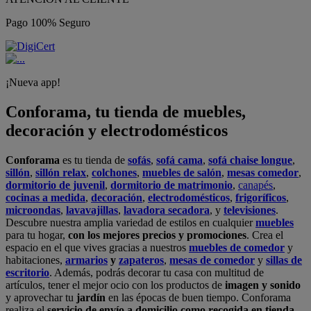
Pago 100% Seguro
¡Nueva app!
Conforama, tu tienda de muebles,
decoración y electrodomésticos
Conforama
es tu tienda de
sofás
,
sofá cama
,
sofá chaise longue
,
sillón
,
sillón relax
,
colchones
,
muebles de salón
,
mesas comedor
,
dormitorio de juvenil
,
dormitorio de matrimonio
,
canapés
,
cocinas a medida
,
decoración
,
electrodomésticos
,
frigoríficos
,
microondas
,
lavavajillas
,
lavadora secadora
, y
televisiones
.
Descubre nuestra amplia variedad de estilos en cualquier
muebles
para tu hogar,
con los mejores precios y promociones
. Crea el
espacio en el que vives gracias a nuestros
muebles de comedor
y
habitaciones,
armarios
y
zapateros
,
mesas de comedor
y
sillas de
escritorio
. Además, podrás decorar tu casa con multitud de
artículos, tener el mejor ocio con los productos de
imagen y sonido
y aprovechar tu
jardín
en las épocas de buen tiempo. Conforama
realiza el
servicio de envío a domicilio como recogida en tienda.