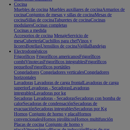
Cocina
Muebles de cocina
Muebles auxiliares de cocina
Armarios de
cocina
Conjuntos de mesas y sillas de cocina
Mesas de
cocina
Sillas de cocina
Taburetes de cocina
Cocinas
modulares
Cocinas completas
Cocinas a medida
Accesorios de cocina
Menaje
Servicio de
mesa
Cubertería
Cuchillos para chef
Vinos y
licores
Botellas
Utensilios de cocina
Vajilla
Bandejas
Electrodomésticos
Frigoríficos
Frigoríficos americanos
Frigoríficos
combi
Vinotecas
Frigoríficos integrables
Frigoríficos
pequeños
Frigoríficos portátiles
Congeladores
Congeladores verticales
Congeladores
horizontales
Lavadoras
Lavadoras de carga frontal
Lavadoras de carga
superior
Lavadoras - Secadoras
Lavadoras
integrables
Lavadoras por kg
Secadoras
Lavadoras - Secadoras
Secadoras con bomba de
calor
Secadoras de condensación
Secadoras de
evacuación
Secadoras integrables
Secadoras por Kg
Hornos
Conjunto de horno y placa
Hornos
convencionales
Hornos pirolíticos
Hornos multifunción
Placas de cocina
Conjunto de horno y
placa
Vitrocerámica
Placas de inducción
Placas de gas