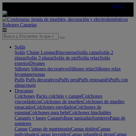
🔵Cambia tu electro con
-10% EXTRA
de descuento ☑️
AQUÍ
Baleares
Canarias
Sofás
Sofás
Chaise Longue
Rinconeras
Sofás cama
Sofás 2
plazas
Sofás 3 plazas
Sofás de piel
Sofás relax
Sofás
exterior
Divanes
Sillones
Sillones decorativos
Sillones relax
Sillones relax
levantapersonas
Puffs
Puffs decorativos
Puffs pera
Puffs reposapiés
Puffs con
almacenaje
Descanso
Colchones
Packs colchón y canapé
Colchones
viscoelásticos
Colchones de muelles
Colchones de muelles
ensacados
Colchones enrollados
Colchones de
espuma
Colchones para bebé
Colchones hinchables
Canapés y bases
Canapés
Base tapizadas
Somieres
Patas de
somieres
Camas
Camas de matrimonio
Camas dobles
Camas
individuales
Camas juveniles
Camas infantiles
Literas
Camas