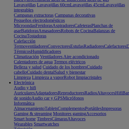
Lavavajillas
Lavavajillas 60cm
Lavavajillas 45cm
Lavavajillas
integrables
Campanas extractoras
Campanas decorativas
Pequeños electrodomésticos
Microondas
Freidoras
Aspiradores
Cafeteras
Planchas de
asar
Batidoras
Amasadores
Robots de Cocina
Balanzas de
Cocina
Tostadoras
Calefacción
Termoventiladores
Convectores
Estufas
Radiadores
Calefactores
D
Térmicos
Humidificadores
Climatización
Ventiladores
Aire acondicionado
Calentadores de agua
Termos eléctricos
Belleza y salud
Cuidado de los hombres
Cuidado
cabello
Cuidado dental
Salud y bienestar
Limpieza
Limpieza a vapor
Robot limpiacristales
Electrónica
Audio y hifi
Auriculares
Adaptadores
Reproductores
Radios
Altavoces
Hifi
Bar
de sonido
Audio car y GPS
Micrófonos
Informática
Almacenamiento
Tablets
Complementos
Portátiles
Impresoras
Gaming & streaming
Monitores gaming
Accesorios
Smart home
Timbres
Cámaras
Altavoces
Wearables
Smartwatches