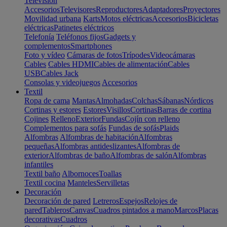
Televisión
Accesorios
Televisores
Reproductores
Adaptadores
Proyectores
Movilidad urbana
Karts
Motos eléctricas
Accesorios
Bicicletas
eléctricas
Patinetes eléctricos
Telefonía
Teléfonos fijos
Gadgets y
complementos
Smartphones
Foto y vídeo
Cámaras de fotos
Trípodes
Videocámaras
Cables
Cables HDMI
Cables de alimentación
Cables
USB
Cables Jack
Consolas y videojuegos
Accesorios
Textil
Ropa de cama
Mantas
Almohadas
Colchas
Sábanas
Nórdicos
Cortinas y estores
Estores
Visillos
Cortinas
Barras de cortina
Cojines
Relleno
Exterior
Fundas
Cojín con relleno
Complementos para sofás
Fundas de sofás
Plaids
Alfombras
Alfombras de habitación
Alfombras
pequeñas
Alfombras antideslizantes
Alfombras de
exterior
Alfombras de baño
Alfombras de salón
Alfombras
infantiles
Textil baño
Albornoces
Toallas
Textil cocina
Manteles
Servilletas
Decoración
Decoración de pared
Letreros
Espejos
Relojes de
pared
Tableros
Canvas
Cuadros pintados a mano
Marcos
Placas
decorativas
Cuadros