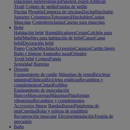
estaciones metereológicas
Paneles
Cesped Artificial
Textil
Cojines de jardín
Fundas de jardín
Piscina
Plegable
Limpieza de piscinas
Ducha
Hinchable
Juguetes
Columpios
Toboganes
Hinchables
Casitas
Mascotas
Comederos
Jaulas
Casetas para mascotas
Bebé
Habitación bebé
Humidificadores
Cestas
Colchón para
bebé
Muebles para habitación de bebé
Cunas
Cama
bebé
Decoración bebé
Paseo
Coche
Mochilas
Accesorios
Capazos
Carrito ligero
Baño e higiene
Aspirador nasal
Orinales
Textil bebé
Cojines
Funda
Seguridad
Barreras
Deporte
Equipamiento de cardio
Máquinas de remo
Bicicletas
spinning
Elípticas
Bicicletas estáticas
Recambios y
complementos
Cintas
Rodillos
Equipamiento de musculación
Bancos
Mancuernas
Máquinas
Plataformas
vibratorias
Recambios y complementos
Accesorios fitness
Bandas
Barras
Plataforma de
step
Cuerdas
Bolas y esferas de equilibrio
Recuperación muscular
Electroestimulación
Terapia de
percusión
Baño