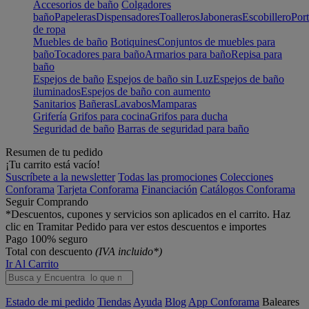
Accesorios de baño
Colgadores
baño
Papeleras
Dispensadores
Toalleros
Jaboneras
Escobillero
Port
de ropa
Muebles de baño
Botiquines
Conjuntos de muebles para
baño
Tocadores para baño
Armarios para baño
Repisa para
baño
Espejos de baño
Espejos de baño sin Luz
Espejos de baño
iluminados
Espejos de baño con aumento
Sanitarios
Bañeras
Lavabos
Mamparas
Grifería
Grifos para cocina
Grifos para ducha
Seguridad de baño
Barras de seguridad para baño
Resumen de tu pedido
¡Tu carrito está vacío!
Suscríbete a la newsletter
Todas las promociones
Colecciones
Conforama
Tarjeta Conforama
Financiación
Catálogos Conforama
Seguir Comprando
*Descuentos, cupones y servicios son aplicados en el carrito. Haz
clic en Tramitar Pedido para ver estos descuentos e importes
Pago 100% seguro
Total con descuento
(IVA incluido*)
Ir Al Carrito
Estado de mi pedido
Tiendas
Ayuda
Blog
App Conforama
Baleares