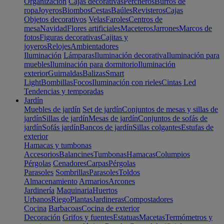
Organización
Cajas decorativas
Percheros
Burros de
ropa
Joyeros
Biombos
Cestas
Baúles
Revisteros
Cajas
Objetos decorativos
Velas
Faroles
Centros de
mesa
Navidad
Flores artificiales
Maceteros
Jarrones
Marcos de
fotos
Figuras decorativas
Cajitas y
joyeros
Relojes
Ambientadores
Iluminación
Lámparas
Iluminación decorativa
Iluminación para
muebles
Iluminación para dormitorio
Iluminación
exterior
Guirnaldas
Balizas
Smart
Light
Bombillas
Focos
Iluminación con rieles
Cintas Led
Tendencias y temporadas
Jardín
Muebles de jardín
Set de jardín
Conjuntos de mesas y sillas de
jardín
Sillas de jardín
Mesas de jardín
Conjuntos de sofás de
jardín
Sofás jardín
Bancos de jardín
Sillas colgantes
Estufas de
exterior
Hamacas y tumbonas
Accesorios
Balancines
Tumbonas
Hamacas
Columpios
Pérgolas
Cenadores
Carpas
Pérgolas
Parasoles
Sombrillas
Parasoles
Toldos
Almacenamiento
Armarios
Arcones
Jardinería
Maquinaria
Huertos
Urbanos
Riego
Plantas
Jardineras
Compostadores
Cocina
Barbacoas
Cocina de exterior
Decoración
Grifos y fuentes
Estatuas
Macetas
Termómetros y