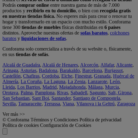
Podrás
comprar online
entre nuestra gama de más de 7.000
productos y
recibirlo en tu domicilio
, o bien con
recogida gratis
en nuestras tiendas física.
No esperes más para crear o renovar tu
hogar y transformarlo en un espacio con mucho estilo. Conforama
tiene 300
tiendas de muebles
físicas distribuidas en
6 países
distintos. Aproveche nuestras ofertas de
sofas baratos
,
colchones
baratos
y
liquidaciones de sofas
.
Conforama solo comercializa a través de su website o, físicamente,
en sus
tiendas de sofás
.
Alcalá de Guadaíra
,
Alcalá de Henares
,
Alcorcón
,
Alfafar
,
Alicante
,
Arinaga
,
Asturias
,
Badalona
,
Barakaldo
,
Barcelona
,
Burjassot
,
Castellón
,
Chafiras
,
Cordoba
,
Elche
,
Finestrat
,
Granada
,
Huércal de
Almería
,
La Coruña
,
La Laguna
,
La Zenia
,
Lanzarote
,
León
,
Lleida
,
Los Barrios
,
Madrid
,
Majadahonda
,
Málaga
,
Murcia
,
Orotava
,
Palma
,
Pamplona
,
Rivas
,
Sabadell
,
Sagunto
,
Salt, Girona
,
San Sebastian
,
Sant Boi
,
Santander
,
Santiago de Compostela
,
Sevilla
,
Tamaraceite
,
Terrassa
,
Viana
,
Vilanova i la Geltrú
,
Zaragoza
Ver más >>
© Conforama
Términos y Condiciones
Política de privacidad
Política de cookies
Configuración de Cookies