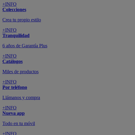
+INFO
Colecciones
Crea tu propio estilo
+INFO
Tranquilidad
6 años de Garantía Plus
+INFO
Catálogos
Miles de productos
+INFO
Por teléfono
Llámanos y compra
+INFO
Nueva app
Todo en tu móvil
+INFO