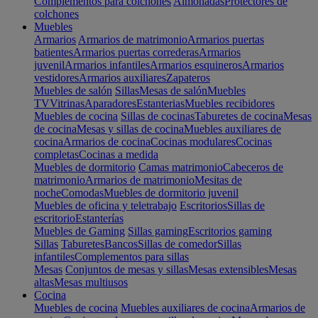
Complementos para colchones
Almohadas
Protectores de
colchones
Muebles
Armarios
Armarios de matrimonio
Armarios puertas
batientes
Armarios puertas correderas
Armarios
juvenil
Armarios infantiles
Armarios esquineros
Armarios
vestidores
Armarios auxiliares
Zapateros
Muebles de salón
Sillas
Mesas de salón
Muebles
TV
Vitrinas
Aparadores
Estanterias
Muebles recibidores
Muebles de cocina
Sillas de cocinas
Taburetes de cocina
Mesas
de cocina
Mesas y sillas de cocina
Muebles auxiliares de
cocina
Armarios de cocina
Cocinas modulares
Cocinas
completas
Cocinas a medida
Muebles de dormitorio
Camas matrimonio
Cabeceros de
matrimonio
Armarios de matrimonio
Mesitas de
noche
Comodas
Muebles de dormitorio juvenil
Muebles de oficina y teletrabajo
Escritorios
Sillas de
escritorio
Estanterías
Muebles de Gaming
Sillas gaming
Escritorios gaming
Sillas
Taburetes
Bancos
Sillas de comedor
Sillas
infantiles
Complementos para sillas
Mesas
Conjuntos de mesas y sillas
Mesas extensibles
Mesas
altas
Mesas multiusos
Cocina
Muebles de cocina
Muebles auxiliares de cocina
Armarios de