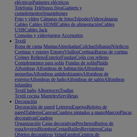
eléctricas
Patinetes eléctricos
Telefonía
Teléfonos fijos
Gadgets y
complementos
Smartphones
Foto y vídeo
Cámaras de fotos
Trípodes
Videocámaras
Cables
Cables HDMI
Cables de alimentación
Cables
USB
Cables Jack
Consolas y videojuegos
Accesorios
Textil
Ropa de cama
Mantas
Almohadas
Colchas
Sábanas
Nórdicos
Cortinas y estores
Estores
Visillos
Cortinas
Barras de cortina
Cojines
Relleno
Exterior
Fundas
Cojín con relleno
Complementos para sofás
Fundas de sofás
Plaids
Alfombras
Alfombras de habitación
Alfombras
pequeñas
Alfombras antideslizantes
Alfombras de
exterior
Alfombras de baño
Alfombras de salón
Alfombras
infantiles
Textil baño
Albornoces
Toallas
Textil cocina
Manteles
Servilletas
Decoración
Decoración de pared
Letreros
Espejos
Relojes de
pared
Tableros
Canvas
Cuadros pintados a mano
Marcos
Placas
decorativas
Cuadros
Organización
Cajas decorativas
Percheros
Burros de
ropa
Joyeros
Biombos
Cestas
Baúles
Revisteros
Cajas
Objetos decorativos
Velas
Faroles
Centros de