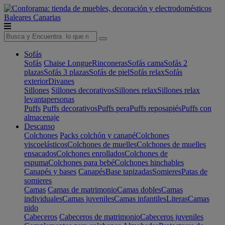
Baleares
Canarias
Sofás
Sofás
Chaise Longue
Rinconeras
Sofás cama
Sofás 2
plazas
Sofás 3 plazas
Sofás de piel
Sofás relax
Sofás
exterior
Divanes
Sillones
Sillones decorativos
Sillones relax
Sillones relax
levantapersonas
Puffs
Puffs decorativos
Puffs pera
Puffs reposapiés
Puffs con
almacenaje
Descanso
Colchones
Packs colchón y canapé
Colchones
viscoelásticos
Colchones de muelles
Colchones de muelles
ensacados
Colchones enrollados
Colchones de
espuma
Colchones para bebé
Colchones hinchables
Canapés y bases
Canapés
Base tapizadas
Somieres
Patas de
somieres
Camas
Camas de matrimonio
Camas dobles
Camas
individuales
Camas juveniles
Camas infantiles
Literas
Camas
nido
Cabeceros
Cabeceros de matrimonio
Cabeceros juveniles