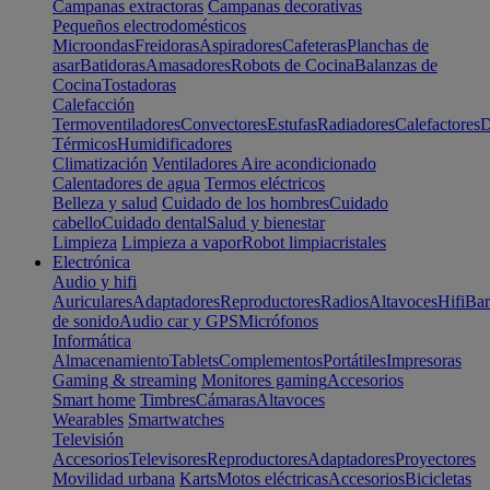
Campanas extractoras
Campanas decorativas
Pequeños electrodomésticos
Microondas
Freidoras
Aspiradores
Cafeteras
Planchas de
asar
Batidoras
Amasadores
Robots de Cocina
Balanzas de
Cocina
Tostadoras
Calefacción
Termoventiladores
Convectores
Estufas
Radiadores
Calefactores
D
Térmicos
Humidificadores
Climatización
Ventiladores
Aire acondicionado
Calentadores de agua
Termos eléctricos
Belleza y salud
Cuidado de los hombres
Cuidado
cabello
Cuidado dental
Salud y bienestar
Limpieza
Limpieza a vapor
Robot limpiacristales
Electrónica
Audio y hifi
Auriculares
Adaptadores
Reproductores
Radios
Altavoces
Hifi
Bar
de sonido
Audio car y GPS
Micrófonos
Informática
Almacenamiento
Tablets
Complementos
Portátiles
Impresoras
Gaming & streaming
Monitores gaming
Accesorios
Smart home
Timbres
Cámaras
Altavoces
Wearables
Smartwatches
Televisión
Accesorios
Televisores
Reproductores
Adaptadores
Proyectores
Movilidad urbana
Karts
Motos eléctricas
Accesorios
Bicicletas