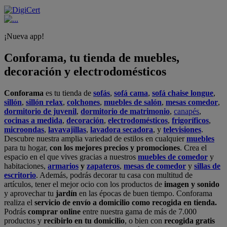
¡Nueva app!
Conforama, tu tienda de muebles,
decoración y electrodomésticos
Conforama
es tu tienda de
sofás
,
sofá cama
,
sofá chaise longue
,
sillón
,
sillón relax
,
colchones
,
muebles de salón
,
mesas comedor
,
dormitorio de juvenil
,
dormitorio de matrimonio
,
canapés
,
cocinas a medida
,
decoración
,
electrodomésticos
,
frigoríficos
,
microondas
,
lavavajillas
,
lavadora secadora
, y
televisiones
.
Descubre nuestra amplia variedad de estilos en cualquier
muebles
para tu hogar,
con los mejores precios y promociones
. Crea el
espacio en el que vives gracias a nuestros
muebles de comedor
y
habitaciones,
armarios
y
zapateros
,
mesas de comedor
y
sillas de
escritorio
. Además, podrás decorar tu casa con multitud de
artículos, tener el mejor ocio con los productos de
imagen y sonido
y aprovechar tu
jardín
en las épocas de buen tiempo. Conforama
realiza el
servicio de envío a domicilio como recogida en tienda.
Podrás
comprar online
entre nuestra gama de más de 7.000
productos y
recibirlo en tu domicilio
, o bien con
recogida gratis