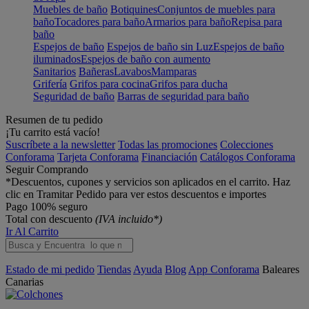
Muebles de baño
Botiquines
Conjuntos de muebles para
baño
Tocadores para baño
Armarios para baño
Repisa para
baño
Espejos de baño
Espejos de baño sin Luz
Espejos de baño
iluminados
Espejos de baño con aumento
Sanitarios
Bañeras
Lavabos
Mamparas
Grifería
Grifos para cocina
Grifos para ducha
Seguridad de baño
Barras de seguridad para baño
Resumen de tu pedido
¡Tu carrito está vacío!
Suscríbete a la newsletter
Todas las promociones
Colecciones
Conforama
Tarjeta Conforama
Financiación
Catálogos Conforama
Seguir Comprando
*Descuentos, cupones y servicios son aplicados en el carrito. Haz
clic en Tramitar Pedido para ver estos descuentos e importes
Pago 100% seguro
Total con descuento
(IVA incluido*)
Ir Al Carrito
Estado de mi pedido
Tiendas
Ayuda
Blog
App Conforama
Baleares
Canarias