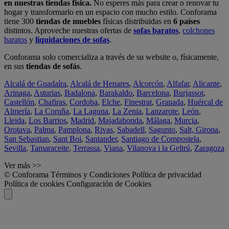
en nuestras tiendas física.
No esperes más para crear o renovar tu
hogar y transformarlo en un espacio con mucho estilo. Conforama
tiene 300
tiendas de muebles
físicas distribuidas en
6 países
distintos. Aproveche nuestras ofertas de
sofas baratos
,
colchones
baratos
y
liquidaciones de sofas
.
Conforama solo comercializa a través de su website o, físicamente,
en sus
tiendas de sofás
.
Alcalá de Guadaíra
,
Alcalá de Henares
,
Alcorcón
,
Alfafar
,
Alicante
,
Arinaga
,
Asturias
,
Badalona
,
Barakaldo
,
Barcelona
,
Burjassot
,
Castellón
,
Chafiras
,
Cordoba
,
Elche
,
Finestrat
,
Granada
,
Huércal de
Almería
,
La Coruña
,
La Laguna
,
La Zenia
,
Lanzarote
,
León
,
Lleida
,
Los Barrios
,
Madrid
,
Majadahonda
,
Málaga
,
Murcia
,
Orotava
,
Palma
,
Pamplona
,
Rivas
,
Sabadell
,
Sagunto
,
Salt, Girona
,
San Sebastian
,
Sant Boi
,
Santander
,
Santiago de Compostela
,
Sevilla
,
Tamaraceite
,
Terrassa
,
Viana
,
Vilanova i la Geltrú
,
Zaragoza
Ver más >>
© Conforama
Términos y Condiciones
Política de privacidad
Política de cookies
Configuración de Cookies