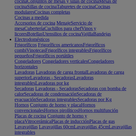
cocina
Conjuntos de mesas y sillas de cocina
Mesas de
cocina
Sillas de cocina
Taburetes de cocina
Cocinas
modulares
Cocinas completas
Cocinas a medida
Accesorios de cocina
Menaje
Servicio de
mesa
Cubertería
Cuchillos para chef
Vinos y
licores
Botellas
Utensilios de cocina
Vajilla
Bandejas
Electrodomésticos
Frigoríficos
Frigoríficos americanos
Frigoríficos
combi
Vinotecas
Frigoríficos integrables
Frigoríficos
pequeños
Frigoríficos portátiles
Congeladores
Congeladores verticales
Congeladores
horizontales
Lavadoras
Lavadoras de carga frontal
Lavadoras de carga
superior
Lavadoras - Secadoras
Lavadoras
integrables
Lavadoras por kg
Secadoras
Lavadoras - Secadoras
Secadoras con bomba de
calor
Secadoras de condensación
Secadoras de
evacuación
Secadoras integrables
Secadoras por Kg
Hornos
Conjunto de horno y placa
Hornos
convencionales
Hornos pirolíticos
Hornos multifunción
Placas de cocina
Conjunto de horno y
placa
Vitrocerámica
Placas de inducción
Placas de gas
Lavavajillas
Lavavajillas 60cm
Lavavajillas 45cm
Lavavajillas
integrables