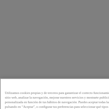
Utilizamos cookies propias y de terceros para garantizar el correcto funcionami
sitio web, analizar la navegación, mejorar nuestros servicios y mostrarte public
personalizada en función de tus hábitos de navegación. Puedes aceptar todas la
pulsando en “Aceptar”, o configurar tus preferencias para seleccionar qué tipos