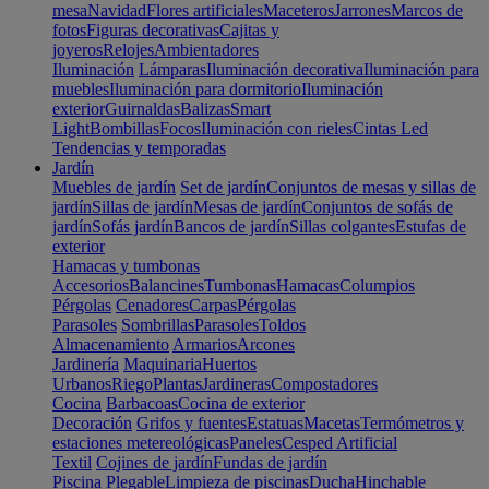
mesa
Navidad
Flores artificiales
Maceteros
Jarrones
Marcos de
fotos
Figuras decorativas
Cajitas y
joyeros
Relojes
Ambientadores
Iluminación
Lámparas
Iluminación decorativa
Iluminación para
muebles
Iluminación para dormitorio
Iluminación
exterior
Guirnaldas
Balizas
Smart
Light
Bombillas
Focos
Iluminación con rieles
Cintas Led
Tendencias y temporadas
Jardín
Muebles de jardín
Set de jardín
Conjuntos de mesas y sillas de
jardín
Sillas de jardín
Mesas de jardín
Conjuntos de sofás de
jardín
Sofás jardín
Bancos de jardín
Sillas colgantes
Estufas de
exterior
Hamacas y tumbonas
Accesorios
Balancines
Tumbonas
Hamacas
Columpios
Pérgolas
Cenadores
Carpas
Pérgolas
Parasoles
Sombrillas
Parasoles
Toldos
Almacenamiento
Armarios
Arcones
Jardinería
Maquinaria
Huertos
Urbanos
Riego
Plantas
Jardineras
Compostadores
Cocina
Barbacoas
Cocina de exterior
Decoración
Grifos y fuentes
Estatuas
Macetas
Termómetros y
estaciones metereológicas
Paneles
Cesped Artificial
Textil
Cojines de jardín
Fundas de jardín
Piscina
Plegable
Limpieza de piscinas
Ducha
Hinchable