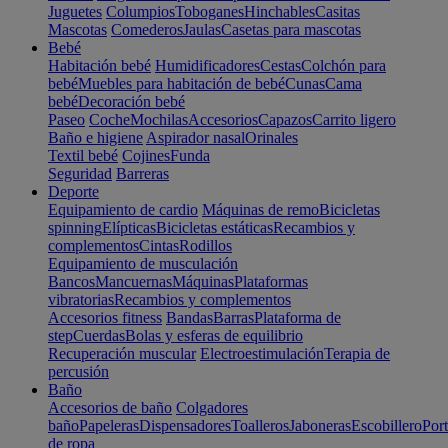
Juguetes
Columpios
Toboganes
Hinchables
Casitas
Mascotas
Comederos
Jaulas
Casetas para mascotas
Bebé
Habitación bebé
Humidificadores
Cestas
Colchón para
bebé
Muebles para habitación de bebé
Cunas
Cama
bebé
Decoración bebé
Paseo
Coche
Mochilas
Accesorios
Capazos
Carrito ligero
Baño e higiene
Aspirador nasal
Orinales
Textil bebé
Cojines
Funda
Seguridad
Barreras
Deporte
Equipamiento de cardio
Máquinas de remo
Bicicletas
spinning
Elípticas
Bicicletas estáticas
Recambios y
complementos
Cintas
Rodillos
Equipamiento de musculación
Bancos
Mancuernas
Máquinas
Plataformas
vibratorias
Recambios y complementos
Accesorios fitness
Bandas
Barras
Plataforma de
step
Cuerdas
Bolas y esferas de equilibrio
Recuperación muscular
Electroestimulación
Terapia de
percusión
Baño
Accesorios de baño
Colgadores
baño
Papeleras
Dispensadores
Toalleros
Jaboneras
Escobillero
Port
de ropa