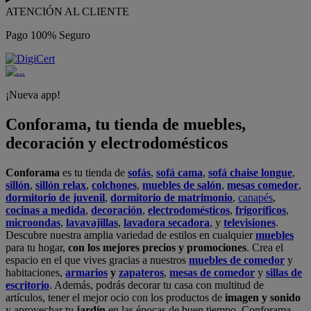
ATENCIÓN AL CLIENTE
Pago 100% Seguro
¡Nueva app!
Conforama, tu tienda de muebles,
decoración y electrodomésticos
Conforama
es tu tienda de
sofás
,
sofá cama
,
sofá chaise longue
,
sillón
,
sillón relax
,
colchones
,
muebles de salón
,
mesas comedor
,
dormitorio de juvenil
,
dormitorio de matrimonio
,
canapés
,
cocinas a medida
,
decoración
,
electrodomésticos
,
frigoríficos
,
microondas
,
lavavajillas
,
lavadora secadora
, y
televisiones
.
Descubre nuestra amplia variedad de estilos en cualquier
muebles
para tu hogar,
con los mejores precios y promociones
. Crea el
espacio en el que vives gracias a nuestros
muebles de comedor
y
habitaciones,
armarios
y
zapateros
,
mesas de comedor
y
sillas de
escritorio
. Además, podrás decorar tu casa con multitud de
artículos, tener el mejor ocio con los productos de
imagen y sonido
y aprovechar tu
jardín
en las épocas de buen tiempo. Conforama